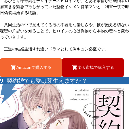
おひとり様最高なデザイナーのヒロインが、とある事情から既婚者の
肩書きを緊急で欲しがっていた堅物イケメン営業マンと、利害一致で即
日偽装結婚する物語。
共同生活の中で見えてくる彼の不器用な優しさや、彼が抱える切ない
秘密の片思いを知ることで、ヒロインの心は偽物から本物の恋へと変わ
っていきます。
王道の結婚生活すれ違いドラマとして胸キュン必至です。
Amazonで購入する
楽天市場で購入する
9. 契約婚でも愛は芽生えますか？