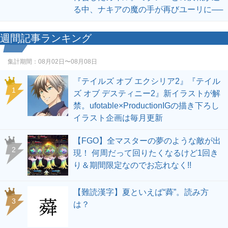
る中、ナキアの魔の手が再びユーリに──
週間記事ランキング
集計期間：
08月02日〜08月08日
『テイルズ オブ エクシリア2』『テイル
1
ズ オブ デスティニー2』新イラストが解
禁。ufotable×ProductionIGの描き下ろし
イラスト企画は毎月更新
【FGO】全マスターの夢のような敵が出
2
現！ 何周だって回りたくなるけど1回き
り＆期間限定なのでお忘れなく!!
【難読漢字】夏といえば“蕣”。読み方
3
は？