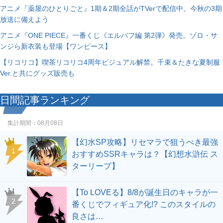
アニメ『薬屋のひとりごと』1期＆2期全話がTVerで配信中。今秋の3期
放送に備えよう
アニメ『ONE PIECE』一番くじ《エルバフ編 第2弾》発売。ゾロ・サ
ンジら新衣装も登場【ワンピース】
【リコリコ】喫茶リコリコ4周年ビジュアル解禁。千束＆たきな夏制服
Ver.と共にグッズ販売も
日間記事ランキング
集計期間：
08月08日
【幻水SP攻略】リセマラで狙うべき最強
1
おすすめSSRキャラは？【幻想水滸伝 ス
ターリープ】
【To LOVEる】8/8が誕生日のキャラが一
2
番くじでフィギュア化!? このスタイルの
良さは…