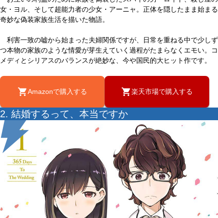
女・ヨル、そして超能力者の少女・アーニャ。正体を隠したまま始まる
奇妙な偽装家族生活を描いた物語。
利害一致の嘘から始まった夫婦関係ですが、日常を重ねる中で少しず
つ本物の家族のような情愛が芽生えていく過程がたまらなくエモい。コ
メディとシリアスのバランスが絶妙な、今や国民的大ヒット作です。
Amazonで購入する
楽天市場で購入する
2. 結婚するって、本当ですか