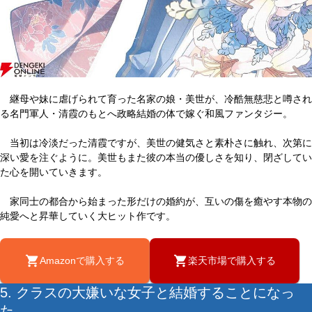
継母や妹に虐げられて育った名家の娘・美世が、冷酷無慈悲と噂され
る名門軍人・清霞のもとへ政略結婚の体で嫁ぐ和風ファンタジー。
当初は冷淡だった清霞ですが、美世の健気さと素朴さに触れ、次第に
深い愛を注ぐように。美世もまた彼の本当の優しさを知り、閉ざしてい
た心を開いていきます。
家同士の都合から始まった形だけの婚約が、互いの傷を癒やす本物の
純愛へと昇華していく大ヒット作です。
Amazonで購入する
楽天市場で購入する
5. クラスの大嫌いな女子と結婚することになっ
た。