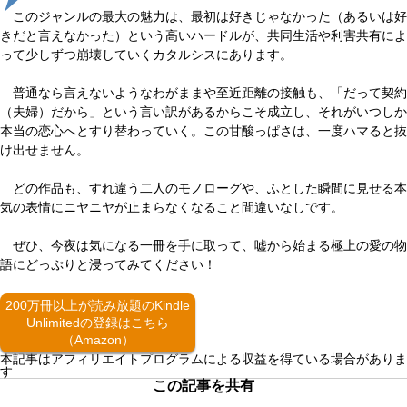
このジャンルの最大の魅力は、最初は好きじゃなかった（あるいは好
きだと言えなかった）という高いハードルが、共同生活や利害共有によ
って少しずつ崩壊していくカタルシスにあります。
普通なら言えないようなわがままや至近距離の接触も、「だって契約
（夫婦）だから」という言い訳があるからこそ成立し、それがいつしか
本当の恋心へとすり替わっていく。この甘酸っぱさは、一度ハマると抜
け出せません。
どの作品も、すれ違う二人のモノローグや、ふとした瞬間に見せる本
気の表情にニヤニヤが止まらなくなること間違いなしです。
ぜひ、今夜は気になる一冊を手に取って、嘘から始まる極上の愛の物
語にどっぷりと浸ってみてください！
200万冊以上が読み放題のKindle
Unlimitedの登録はこちら
（Amazon）
本記事はアフィリエイトプログラムによる収益を得ている場合がありま
す
この記事を共有