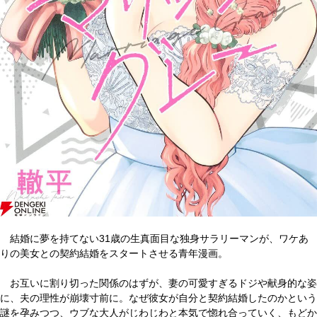
結婚に夢を持てない31歳の生真面目な独身サラリーマンが、ワケあ
りの美女との契約結婚をスタートさせる青年漫画。
お互いに割り切った関係のはずが、妻の可愛すぎるドジや献身的な姿
に、夫の理性が崩壊寸前に。なぜ彼女が自分と契約結婚したのかという
謎を孕みつつ、ウブな大人がじわじわと本気で惚れ合っていく、もどか