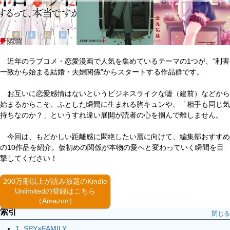
近年のラブコメ・恋愛漫画で人気を集めているテーマの1つが、“利害
一致から始まる結婚・夫婦関係”からスタートする作品群です。
お互いに恋愛感情はないというビジネスライクな嘘（建前）などから
始まるからこそ、ふとした瞬間に生まれる胸キュンや、「相手も同じ気
持ちなのか？」というすれ違い展開が読者の心を掴んで離しません。
今回は、もどかしい距離感に悶絶したい層に向けて、編集部おすすめ
の10作品を紹介。仮初めの関係が本物の愛へと変わっていく瞬間を目
撃してください！
200万冊以上が読み放題のKindle
Unlimitedの登録はこちら
（Amazon）
索引
閉じる
1. SPY×FAMILY