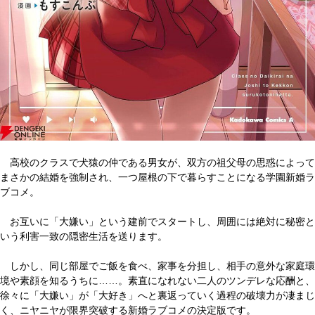
高校のクラスで犬猿の仲である男女が、双方の祖父母の思惑によって
まさかの結婚を強制され、一つ屋根の下で暮らすことになる学園新婚ラ
ブコメ。
お互いに「大嫌い」という建前でスタートし、周囲には絶対に秘密と
いう利害一致の隠密生活を送ります。
しかし、同じ部屋でご飯を食べ、家事を分担し、相手の意外な家庭環
境や素顔を知るうちに……。素直になれない二人のツンデレな応酬と、
徐々に「大嫌い」が「大好き」へと裏返っていく過程の破壊力が凄まじ
く、ニヤニヤが限界突破する新婚ラブコメの決定版です。