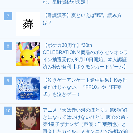
れ、星野貴紀が決定！
【難読漢字】夏といえば“蕣”。読み方
7
は？
【ポケカ30周年】“30th
8
CELEBRATION”4商品のポケセンオンラ
イン抽選受付が8月10日開始。本人認証
済み枠が有利【ポケモンカードゲーム】
【泣きゲーアンケート途中結果】Key作
9
品だけじゃない、『FF10』や『FF零
式』も泣きゲー！
アニメ『天は赤い河のほとり』第6話“好
10
きになってはいけないひと”。腹心の弟・
第4皇子ザナンザ（声優：千葉翔也）と
再会したカイル。ミタンニとの決戦が迫