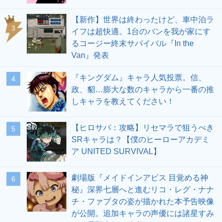
【新作】世界は終わったけど、車中泊ラ
3
イフは超快適。1台のバンを我が家にす
るコージー終末サバイバル『In the
Van』発表
『キングダム』キャラ人気投票。信、
4
政、貂…膨大な数のキャラから一番の推
しキャラを教えてください！
【ヒロサバ：攻略】リセマラで狙うべき
5
SRキャラは？【僕のヒーローアカデミ
ア UNITED SURVIVAL】
劇場版『メイドインアビス 目覚める神
6
秘』深界七層へと進むリコ・レグ・ナナ
チ・ファプタの姿が描かれた本予告映像
が公開。追加キャラの声優には諸星すみ