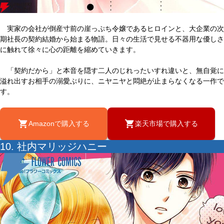
実家の会社が倒産寸前の崖っぷち令嬢であるヒロインと、大企業の次
期社長の契約結婚から始まる物語。日々の生活で見せる不器用な優しさ
に触れて徐々に心の距離を縮めていきます。
「契約だから」と本音を隠す二人のじれったいすれ違いと、無自覚に
溢れ出すお相手の溺愛ぶりに、ニヤニヤと悶絶が止まらなくなる一作で
す。
Amazonで購入する
楽天市場で購入する
10. 社内マリッジハニー