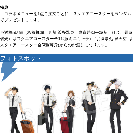
特典
コラボメニューを1点ご注文ごとに、スクエアコースターをランダム
でプレゼントします。
※対象5店舗（杉養蜂園、京都 茶寮翠泉、東京焼肉平城苑、紅金、麺屋
優光）はスクエアコースター全11種(ミニキャラ)、“お食事処 泉天空”は
スクエアコースター全5種(等身)からのお渡しになります。
フォトスポット