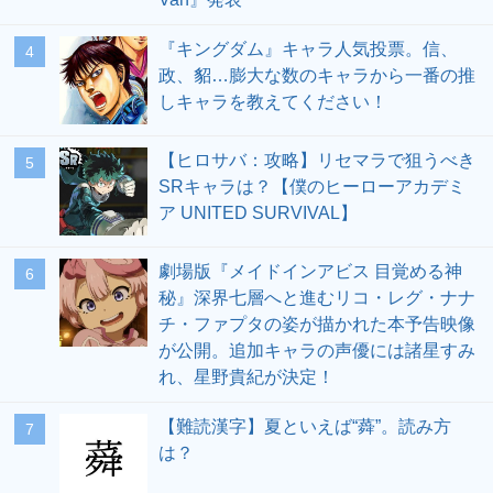
『キングダム』キャラ人気投票。信、
4
政、貂…膨大な数のキャラから一番の推
しキャラを教えてください！
【ヒロサバ：攻略】リセマラで狙うべき
5
SRキャラは？【僕のヒーローアカデミ
ア UNITED SURVIVAL】
劇場版『メイドインアビス 目覚める神
6
秘』深界七層へと進むリコ・レグ・ナナ
チ・ファプタの姿が描かれた本予告映像
が公開。追加キャラの声優には諸星すみ
れ、星野貴紀が決定！
【難読漢字】夏といえば“蕣”。読み方
7
は？