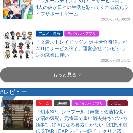
『フルールデイズ』8月31日サービス終了。
4人の彼が日々の生活を彩ってくれる花丸ラ
イフサポートゲーム
2026-08-01 08:20
アニメ・漫画
モバイル・アプリ
『文豪ストレイドッグス 迷ヰ犬怪奇譚』が
7/31にサービス終了。運営会社アンビショ
ンの廃業に伴い
2026-07-30 14:41
もっと見る
#レビュー
ゲーム
Steam
モバイル・アプリ
レビュー
『幻水SP』シャプール（声優：佐藤拓也）
が沼の気配。元将軍で重い過去持ちの“バカ
執事”…好きになる要素しかない【幻想水滸
伝 STAR LEAPレビュー⑤『I』クリア済：