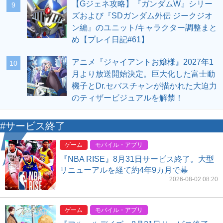
【Gジェネ攻略】『ガンダムW』シリー
9
ズおよび『SDガンダム外伝 ジークジオ
ン編』のユニット/キャラクター調整まと
め【プレイ日記#61】
アニメ『ジャイアントお嬢様』2027年1
10
月より放送開始決定。巨大化した富士動
機子とDr.セバスチャンが描かれた大迫力
のティザービジュアルを解禁！
#サービス終了
ゲーム
モバイル・アプリ
『NBA RISE』8月31日サービス終了。大型
リニューアルを経て約4年9カ月で幕
2026-08-02 08:20
ゲーム
モバイル・アプリ