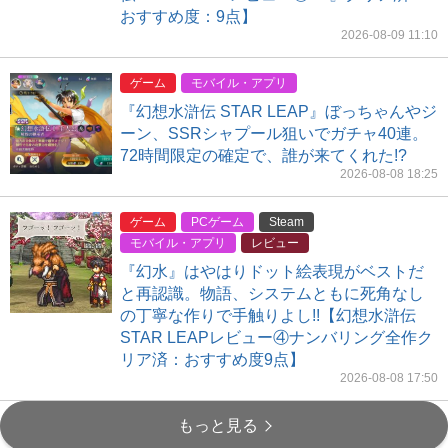
おすすめ度：9点】
2026-08-09 11:10
ゲーム
モバイル・アプリ
『幻想水滸伝 STAR LEAP』ぼっちゃんやジ
ーン、SSRシャプール狙いでガチャ40連。
72時間限定の確定で、誰が来てくれた!?
2026-08-08 18:25
ゲーム
PCゲーム
Steam
モバイル・アプリ
レビュー
『幻水』はやはりドット絵表現がベストだ
と再認識。物語、システムともに死角なし
の丁寧な作りで手触りよし!!【幻想水滸伝
STAR LEAPレビュー④ナンバリング全作ク
リア済：おすすめ度9点】
2026-08-08 17:50
もっと見る