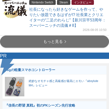
Nintendo Switch
Steam
インタビュー
社長になったら好きなゲームを作って、や
りたい放題できるはずが!? 社長業とクリエ
イターの“二足のわらじ”【新川宗平53周年：
スーパーニッチの流儀＃8】
2026-08-05 10:50
もっと見る
PR
56gの軽量スマホコントローラー
絶妙なオモチャ感と高級感が最高にエモい『abxylute
M4』レビュー
『信長の野望 真戦』初のPKシーズン先行攻略