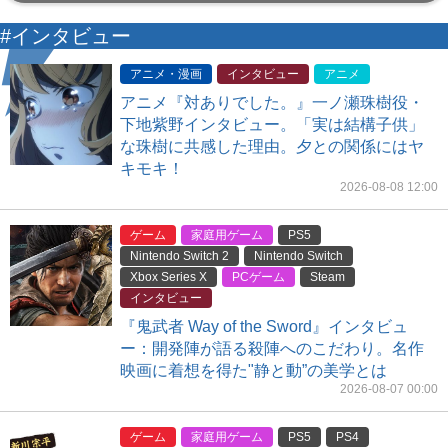
#インタビュー
アニメ・漫画
インタビュー
アニメ
アニメ『対ありでした。』一ノ瀬珠樹役・
下地紫野インタビュー。「実は結構子供」
な珠樹に共感した理由。夕との関係にはヤ
キモキ！
2026-08-08 12:00
ゲーム
家庭用ゲーム
PS5
Nintendo Switch 2
Nintendo Switch
Xbox Series X
PCゲーム
Steam
インタビュー
『鬼武者 Way of the Sword』インタビュ
ー：開発陣が語る殺陣へのこだわり。名作
映画に着想を得た"静と動”の美学とは
2026-08-07 00:00
ゲーム
家庭用ゲーム
PS5
PS4