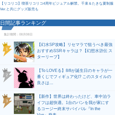
【リコリコ】喫茶リコリコ4周年ビジュアル解禁。千束＆たきな夏制服
Ver.と共にグッズ販売も
日間記事ランキング
集計期間：
08月08日
【幻水SP攻略】リセマラで狙うべき最強
1
おすすめSSRキャラは？【幻想水滸伝 ス
ターリープ】
【To LOVEる】8/8が誕生日のキャラが一
2
番くじでフィギュア化!? このスタイルの
良さは…
【新作】世界は終わったけど、車中泊ラ
3
イフは超快適。1台のバンを我が家にす
るコージー終末サバイバル『In the
Van』発表