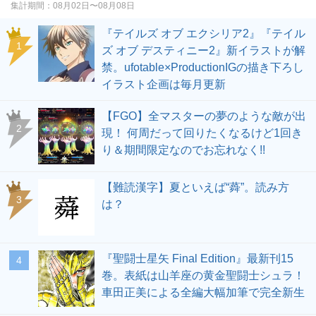
集計期間：
08月02日〜08月08日
『テイルズ オブ エクシリア2』『テイル
1
ズ オブ デスティニー2』新イラストが解
禁。ufotable×ProductionIGの描き下ろし
イラスト企画は毎月更新
【FGO】全マスターの夢のような敵が出
2
現！ 何周だって回りたくなるけど1回き
り＆期間限定なのでお忘れなく!!
【難読漢字】夏といえば“蕣”。読み方
3
は？
『聖闘士星矢 Final Edition』最新刊15
4
巻。表紙は山羊座の黄金聖闘士シュラ！
車田正美による全編大幅加筆で完全新生