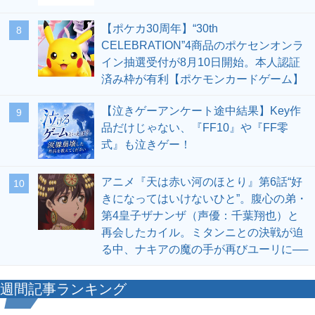
【ポケカ30周年】“30th
8
CELEBRATION”4商品のポケセンオンラ
イン抽選受付が8月10日開始。本人認証
済み枠が有利【ポケモンカードゲーム】
【泣きゲーアンケート途中結果】Key作
9
品だけじゃない、『FF10』や『FF零
式』も泣きゲー！
アニメ『天は赤い河のほとり』第6話“好
10
きになってはいけないひと”。腹心の弟・
第4皇子ザナンザ（声優：千葉翔也）と
再会したカイル。ミタンニとの決戦が迫
る中、ナキアの魔の手が再びユーリに──
週間記事ランキング