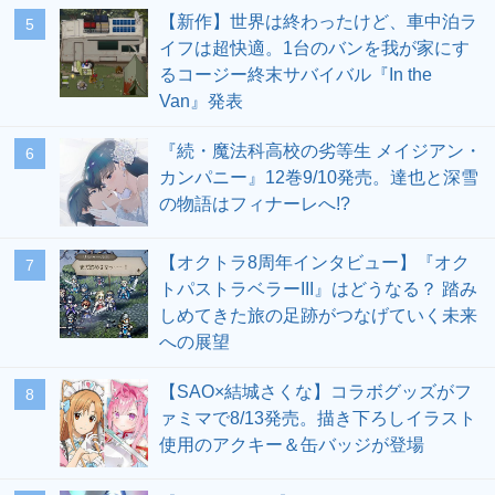
【新作】世界は終わったけど、車中泊ラ
5
イフは超快適。1台のバンを我が家にす
るコージー終末サバイバル『In the
Van』発表
『続・魔法科高校の劣等生 メイジアン・
6
カンパニー』12巻9/10発売。達也と深雪
の物語はフィナーレへ!?
【オクトラ8周年インタビュー】『オク
7
トパストラベラーIII』はどうなる？ 踏み
しめてきた旅の足跡がつなげていく未来
への展望
【SAO×結城さくな】コラボグッズがフ
8
ァミマで8/13発売。描き下ろしイラスト
使用のアクキー＆缶バッジが登場