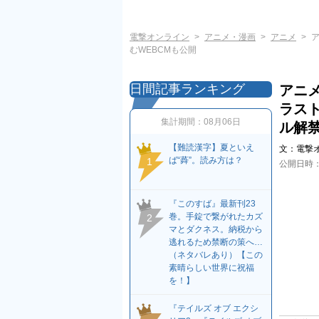
電撃オンライン
アニメ・漫画
アニメ
むWEBCMも公開
日間記事ランキング
アニ
ラス
集計期間：
08月06日
ル解
【難読漢字】夏といえ
文：
電撃
ば“蕣”。読み方は？
1
公開日時
『このすば』最新刊23
巻。手錠で繋がれたカズ
2
マとダクネス。納税から
逃れるため禁断の策へ…
（ネタバレあり）【この
素晴らしい世界に祝福
を！】
『テイルズ オブ エクシ