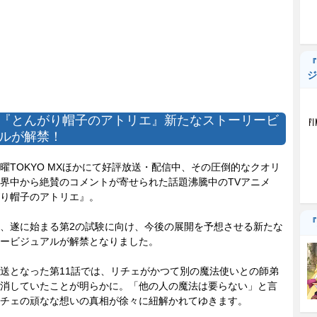
『
ジ
『とんがり帽子のアトリエ』新たなストーリービ
ルが解禁！
TOKYO MXほかにて好評放送・配信中、その圧倒的なクオリ
界中から絶賛のコメントが寄せられた話題沸騰中のTVアニメ
り帽子のアトリエ』。
『
、遂に始まる第2の試験に向け、今後の展開を予想させる新たな
ービジュアルが解禁となりました。
送となった第11話では、リチェがかつて別の魔法使いとの師弟
消していたことが明らかに。「他の人の魔法は要らない」と言
チェの頑なな想いの真相が徐々に紐解かれてゆきます。