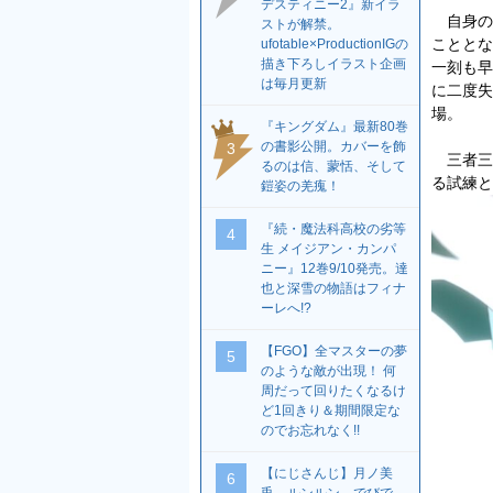
デスティニー2』新イラ
自身の
ストが解禁。
こととな
ufotable×ProductionIGの
描き下ろしイラスト企画
一刻も早
は毎月更新
に二度失
場。
『キングダム』最新80巻
の書影公開。カバーを飾
3
三者三
るのは信、蒙恬、そして
る試練と
鎧姿の羌瘣！
『続・魔法科高校の劣等
4
生 メイジアン・カンパ
ニー』12巻9/10発売。達
也と深雪の物語はフィナ
ーレへ!?
【FGO】全マスターの夢
5
のような敵が出現！ 何
周だって回りたくなるけ
ど1回きり＆期間限定な
のでお忘れなく!!
【にじさんじ】月ノ美
6