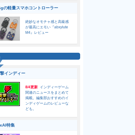
6gの軽量スマホコントローラー
絶妙なオモチャ感と高級感
が最高にエモい『abxylute
M4』レビュー
集
撃インディー
8/4更新
インディーゲーム
関連のニュースをまとめて
掲載。編集部おすすめのイ
ンディゲームのレビューな
ども。
ixAI特集