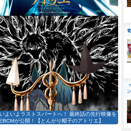
電
『
ン
いよいよラストスパートへ！ 最終話の先行映像を
EBCMが公開！【とんがり帽子のアトリエ】