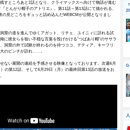
残すところあと2話となり、クライマックスへ向けて物語が進む
『
メ『とんがり帽子のアトリエ』。第11話～第13話にて描かれる、
2
験の見どころをギュッと詰め込んだWEBCMが公開となりまし
洞窟の道を進んでゆくアガット、リチェ、ユイニィに訪れる試
拗に彼女らを狙い不穏な言葉を投げかける”つばあり帽”のササラ
、洞窟の外で試験が終わるのを待つココ、テティア、キーフリ
大のピンチが訪れ……。
せない展開の連続を予感させる映像となっております。次週6月
G
月）の第12話、そして6月29日（月）の最終回第13話の放送をお
。
人