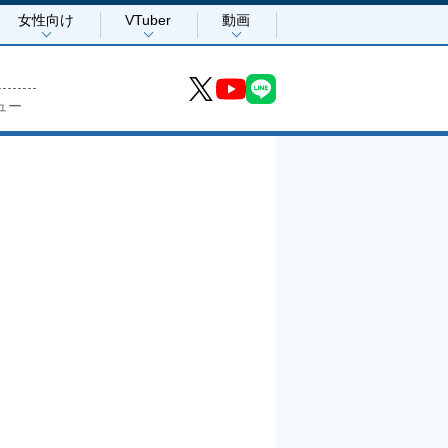
女性向け
VTuber
動画
ュー