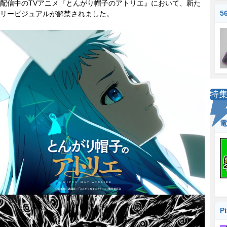
配信中のTVアニメ『とんがり帽子のアトリエ』において、新た
5
リービジュアルが解禁されました。
特
電
P