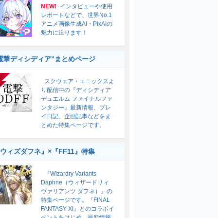
NEW!
インタビューや使用
レポートなどで、世界No.1
アニメ画像生成AI・PixAIの
魅力に迫ります！
電撃ディシディア”まとめページ
スクウェア・エニックスよ
り配信中の『ディシディア
デュエルム ファイナルファ
ンタジー』最新情報、プレ
イ日記、企画記事などをま
とめた特集ページです。
ウィズダフネ』×『FF11』特集
『Wizardry Variants
Daphne（ウィザードリィ
ヴァリアンツ ダフネ）』の
特集ページです。『FINAL
FANTASY XI』とのコラボイ
ベントをはじめ、最新情報