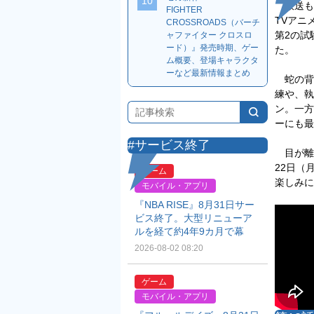
10
放送も
FIGHTER
TVアニ
CROSSROADS（バーチ
第2の試
ャファイター クロスロ
ード）』発売時期、ゲー
た。
ム概要、登場キャラクタ
ーなど最新情報まとめ
蛇の背
練や、執
ン。一方
ーにも最
#サービス終了
目が離
22日（
ゲーム
楽しみに
モバイル・アプリ
『NBA RISE』8月31日サー
ビス終了。大型リニューア
ルを経て約4年9カ月で幕
2026-08-02 08:20
ゲーム
モバイル・アプリ