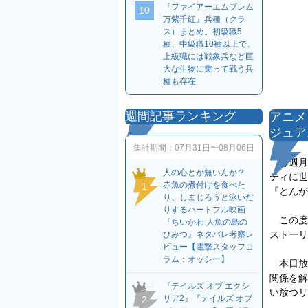
『ファイアーエムブレム
10
万紫千紅』兵種（クラ
ス）まとめ。初級職5
種、中級職10種以上で、
上級職には戦象兵など巨
大な生物に乗って戦う兵
種も存在
週間記事ランキング
アニメ
ジュア
集計期間：
07月31日〜08月06日
毎週月曜
人の心とか無いんか？
ティに世
赤魚の煮付けを食べた
1
『とんが
り、しまじろうと泳いだ
りするハートフル映画
この度
『ちいかわ 人魚の島の
ストーリ
ひみつ』ネタバレ考察レ
ビュー【電撃スタッフコ
ラム：オッシー】
本日放
関係を解
『テイルズ オブ エクシ
い放つリ
リア2』『テイルズ オブ
2