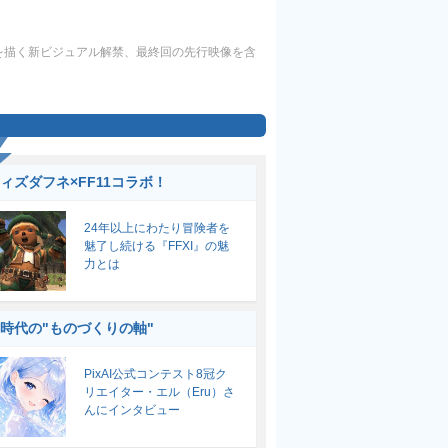
を描く新ビジュアル解禁、最終回の先行映像を含
ィズダフネ×FF11コラボ！
24年以上にわたり冒険者を
魅了し続ける『FFXI』の魅
力とは
I時代の"ものづくりの軸"
PixAI公式コンテスト8冠ク
リエイター・エル（Eru）さ
んにインタビュー