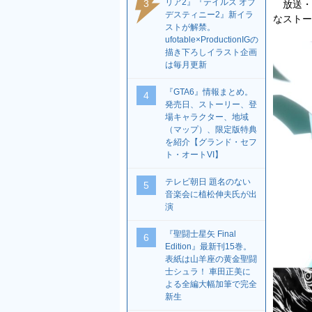
リア2』『テイルズ オブ
3
放送・
デスティニー2』新イラ
なストー
ストが解禁。
ufotable×ProductionIGの
描き下ろしイラスト企画
は毎月更新
『GTA6』情報まとめ。
4
発売日、ストーリー、登
場キャラクター、地域
（マップ）、限定版特典
を紹介【グランド・セフ
ト・オートVI】
テレビ朝日 題名のない
5
音楽会に植松伸夫氏が出
演
『聖闘士星矢 Final
6
Edition』最新刊15巻。
表紙は山羊座の黄金聖闘
士シュラ！ 車田正美に
よる全編大幅加筆で完全
新生