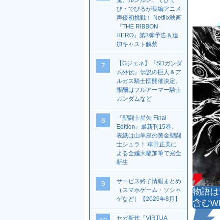
兎、ルンルン、でびで
び・でびるが長編アニメ
声優初挑戦！ Netflix映画
『THE RIBBON
HERO』第3弾予告＆追
加キャスト解禁
【Gジェネ】『SDガンダ
7
ム外伝』伝説の巨人＆ア
ルガス騎士団開催決定。
報酬はフルアーマー騎士
ガンダムなど
『聖闘士星矢 Final
8
Edition』最新刊15巻。
表紙は山羊座の黄金聖闘
士シュラ！ 車田正美に
よる全編大幅加筆で完全
新生
サービス終了情報まとめ
9
（スマホゲーム・ソシャ
物語は
ゲなど）【2026年8月】
含むW
セガ新作『VIRTUA