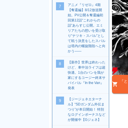
アニメ『リゼロ』4期
7
【奪還編】8/12放送開
始。PV公開＆奪還編初
回第12話“これからの
話”あらすじ公開。エミ
リアたちの想いを受け取
り“ナツキ・スバル”とし
て戦う決意をしたスバル
は塔内の螺旋階段へと向
かう――
【新作】世界は終わった
8
けど、車中泊ライフは超
快適。1台のバンを我が
家にするコージー終末サ
『と
バイバル『In the Van』
発表
【ジージェネエターナ
9
ル】“SDガンダム外伝ま
つり”が本日開始！ 特別
なログインボーナスなど
が開催中【Gジェネ】