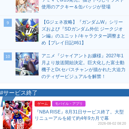
使用のアクキー＆缶バッジが登場
【Gジェネ攻略】『ガンダムW』シリー
9
ズおよび『SDガンダム外伝 ジークジオ
ン編』のユニット/キャラクター調整まと
め【プレイ日記#61】
アニメ『ジャイアントお嬢様』2027年1
10
月より放送開始決定。巨大化した富士動
機子とDr.セバスチャンが描かれた大迫力
のティザービジュアルを解禁！
#サービス終了
ゲーム
モバイル・アプリ
『NBA RISE』8月31日サービス終了。大型
リニューアルを経て約4年9カ月で幕
2026-08-02 08:20