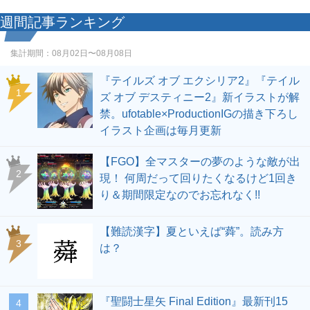
週間記事ランキング
集計期間：
08月02日〜08月08日
『テイルズ オブ エクシリア2』『テイル
1
ズ オブ デスティニー2』新イラストが解
禁。ufotable×ProductionIGの描き下ろし
イラスト企画は毎月更新
【FGO】全マスターの夢のような敵が出
2
現！ 何周だって回りたくなるけど1回き
り＆期間限定なのでお忘れなく!!
【難読漢字】夏といえば“蕣”。読み方
3
は？
『聖闘士星矢 Final Edition』最新刊15
4