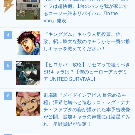
3
イフは超快適。1台のバンを我が家にす
るコージー終末サバイバル『In the
Van』発表
『キングダム』キャラ人気投票。信、
4
政、貂…膨大な数のキャラから一番の推
しキャラを教えてください！
【ヒロサバ：攻略】リセマラで狙うべき
5
SRキャラは？【僕のヒーローアカデミ
ア UNITED SURVIVAL】
劇場版『メイドインアビス 目覚める神
6
秘』深界七層へと進むリコ・レグ・ナナ
チ・ファプタの姿が描かれた本予告映像
が公開。追加キャラの声優には諸星すみ
れ、星野貴紀が決定！