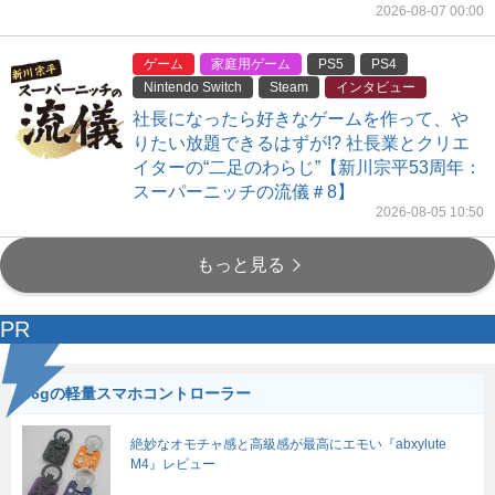
2026-08-07 00:00
ゲーム
家庭用ゲーム
PS5
PS4
Nintendo Switch
Steam
インタビュー
社長になったら好きなゲームを作って、や
りたい放題できるはずが!? 社長業とクリエ
イターの“二足のわらじ”【新川宗平53周年：
スーパーニッチの流儀＃8】
2026-08-05 10:50
もっと見る
PR
56gの軽量スマホコントローラー
絶妙なオモチャ感と高級感が最高にエモい『abxylute
M4』レビュー