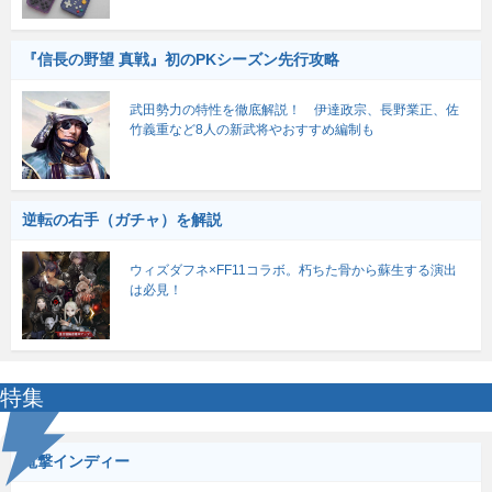
『信長の野望 真戦』初のPKシーズン先行攻略
武田勢力の特性を徹底解説！ 伊達政宗、長野業正、佐
竹義重など8人の新武将やおすすめ編制も
逆転の右手（ガチャ）を解説
ウィズダフネ×FF11コラボ。朽ちた骨から蘇生する演出
は必見！
特集
電撃インディー