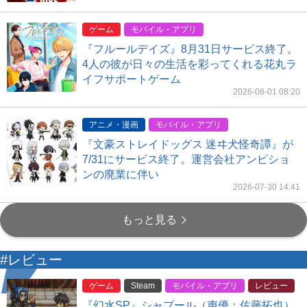
ゲーム
モバイル・アプリ
『フルールデイズ』8月31日サービス終了。
4人の彼が日々の生活を彩ってくれる花丸ラ
イフサポートゲーム
2026-08-01 08:20
アニメ・漫画
モバイル・アプリ
『文豪ストレイドッグス 迷ヰ犬怪奇譚』が
7/31にサービス終了。運営会社アンビショ
ンの廃業に伴い
2026-07-30 14:41
もっと見る
#レビュー
ゲーム
Steam
モバイル・アプリ
レビュー
『幻水SP』シャプール（声優：佐藤拓也）