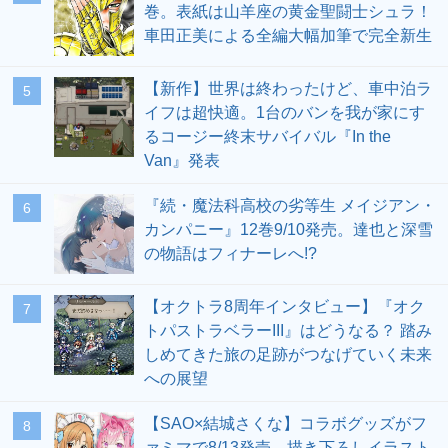
巻。表紙は山羊座の黄金聖闘士シュラ！
車田正美による全編大幅加筆で完全新生
【新作】世界は終わったけど、車中泊ラ
5
イフは超快適。1台のバンを我が家にす
るコージー終末サバイバル『In the
Van』発表
『続・魔法科高校の劣等生 メイジアン・
6
カンパニー』12巻9/10発売。達也と深雪
の物語はフィナーレへ!?
【オクトラ8周年インタビュー】『オク
7
トパストラベラーIII』はどうなる？ 踏み
しめてきた旅の足跡がつなげていく未来
への展望
【SAO×結城さくな】コラボグッズがフ
8
ァミマで8/13発売。描き下ろしイラスト