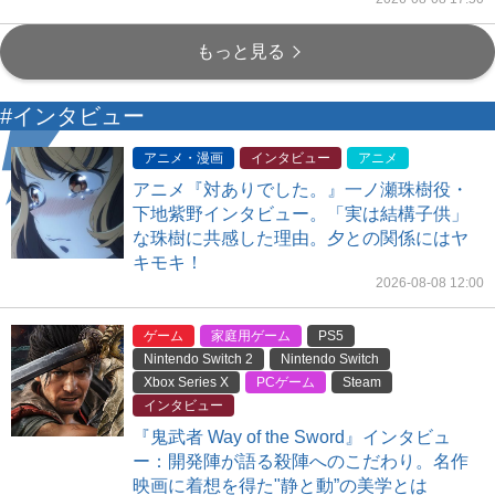
もっと見る
#インタビュー
アニメ・漫画
インタビュー
アニメ
アニメ『対ありでした。』一ノ瀬珠樹役・
下地紫野インタビュー。「実は結構子供」
な珠樹に共感した理由。夕との関係にはヤ
キモキ！
2026-08-08 12:00
ゲーム
家庭用ゲーム
PS5
Nintendo Switch 2
Nintendo Switch
Xbox Series X
PCゲーム
Steam
インタビュー
『鬼武者 Way of the Sword』インタビュ
ー：開発陣が語る殺陣へのこだわり。名作
映画に着想を得た"静と動”の美学とは