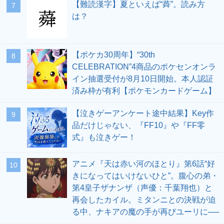
【難読漢字】夏といえば“蕣”。読み方
7
は？
【ポケカ30周年】“30th
8
CELEBRATION”4商品のポケセンオンラ
イン抽選受付が8月10日開始。本人認証
済み枠が有利【ポケモンカードゲーム】
【泣きゲーアンケート途中結果】Key作
9
品だけじゃない、『FF10』や『FF零
式』も泣きゲー！
アニメ『天は赤い河のほとり』第6話“好
10
きになってはいけないひと”。腹心の弟・
第4皇子ザナンザ（声優：千葉翔也）と
再会したカイル。ミタンニとの決戦が迫
る中、ナキアの魔の手が再びユーリに──