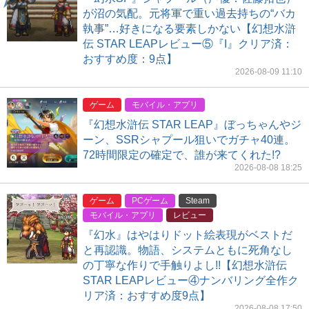
が沼の気配。元将軍で重い過去持ちの“バカ
執事”…好きになる要素しかない【幻想水滸
伝 STAR LEAPレビュー⑤『I』クリア済：
おすすめ度：9点】
2026-08-09 11:10
ゲーム
モバイル・アプリ
『幻想水滸伝 STAR LEAP』ぼっちゃんやジ
ーン、SSRシャプール狙いでガチャ40連。
72時間限定の確定で、誰が来てくれた!?
2026-08-08 18:25
ゲーム
PCゲーム
Steam
モバイル・アプリ
レビュー
『幻水』はやはりドット絵表現がベストだ
と再認識。物語、システムともに死角なし
の丁寧な作りで手触りよし!!【幻想水滸伝
STAR LEAPレビュー④ナンバリング全作ク
リア済：おすすめ度9点】
2026-08-08 17:50