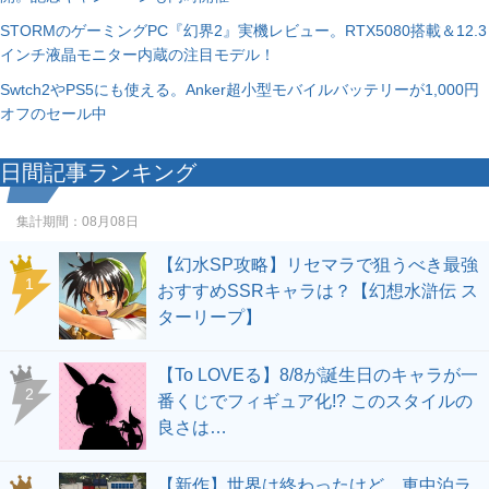
STORMのゲーミングPC『幻界2』実機レビュー。RTX5080搭載＆12.3
インチ液晶モニター内蔵の注目モデル！
Swtch2やPS5にも使える。Anker超小型モバイルバッテリーが1,000円
オフのセール中
日間記事ランキング
集計期間：
08月08日
【幻水SP攻略】リセマラで狙うべき最強
1
おすすめSSRキャラは？【幻想水滸伝 ス
ターリープ】
【To LOVEる】8/8が誕生日のキャラが一
2
番くじでフィギュア化!? このスタイルの
良さは…
【新作】世界は終わったけど、車中泊ラ