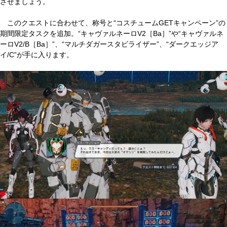
させましょう。
このクエストに合わせて、称号と“コスチュームGETキャンペーン”の
期間限定タスクを追加。“キャヴァルネーロV2［Ba］”や“キャヴァルネ
ーロV2/B［Ba］”、“マルチダガースタビライザー”、“ダークエッジア
イ/C”が手に入ります。