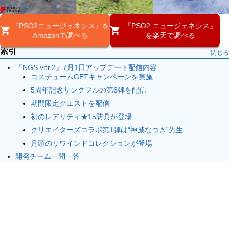
『PSO2ニュージェネシス』を
『PSO2 ニュージェネシス』
Amazonで調べる
を楽天で調べる
索引
閉じる
『NGS ver.2』7月1日アップデート配信内容
コスチュームGETキャンペーンを実施
5周年記念サンクフルの第6弾を配信
期間限定クエストを配信
初のレアリティ★15防具が登場
クリエイターズコラボ第1弾は“神威なつき”先生
月頭のリワインドコレクションが登場
開発チーム一問一答