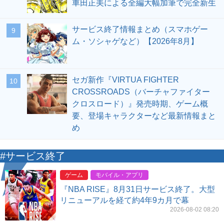
車田正美による全編大幅加筆で完全新生
サービス終了情報まとめ（スマホゲー
9
ム・ソシャゲなど）【2026年8月】
セガ新作『VIRTUA FIGHTER
10
CROSSROADS（バーチャファイター
クロスロード）』発売時期、ゲーム概
要、登場キャラクターなど最新情報まと
め
#サービス終了
ゲーム
モバイル・アプリ
『NBA RISE』8月31日サービス終了。大型
リニューアルを経て約4年9カ月で幕
2026-08-02 08:20