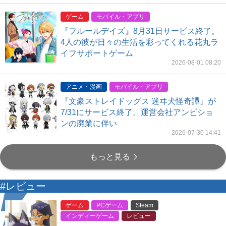
ゲーム
モバイル・アプリ
『フルールデイズ』8月31日サービス終了。
4人の彼が日々の生活を彩ってくれる花丸ラ
イフサポートゲーム
2026-08-01 08:20
アニメ・漫画
モバイル・アプリ
『文豪ストレイドッグス 迷ヰ犬怪奇譚』が
7/31にサービス終了。運営会社アンビショ
ンの廃業に伴い
2026-07-30 14:41
もっと見る
#レビュー
ゲーム
PCゲーム
Steam
インディーゲーム
レビュー