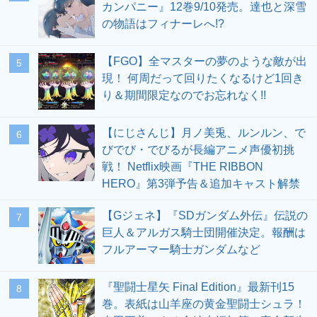
カンパニー』12巻9/10発売。達也と深雪
の物語はフィナーレへ!?
【FGO】全マスターの夢のような敵が出
5
現！ 何周だって回りたくなるけど1回き
り＆期間限定なのでお忘れなく!!
【にじさんじ】月ノ美兎、ルンルン、で
6
びでび・でびるが長編アニメ声優初挑
戦！ Netflix映画『THE RIBBON
HERO』第3弾予告＆追加キャスト解禁
【Gジェネ】『SDガンダム外伝』伝説の
7
巨人＆アルガス騎士団開催決定。報酬は
フルアーマー騎士ガンダムなど
『聖闘士星矢 Final Edition』最新刊15
8
巻。表紙は山羊座の黄金聖闘士シュラ！