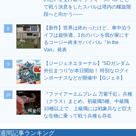
て戦う決意をしたスバルは塔内の螺旋階
段へと向かう――
【新作】世界は終わったけど、車中泊ラ
8
イフは超快適。1台のバンを我が家にす
るコージー終末サバイバル『In the
Van』発表
【ジージェネエターナル】“SDガンダム
9
外伝まつり”が本日開始！ 特別なログイ
ンボーナスなどが開催中【Gジェネ】
『ファイアーエムブレム 万紫千紅』兵種
10
（クラス）まとめ。初級職5種、中級職
10種以上で、上級職には戦象兵など巨大
な生物に乗って戦う兵種も存在
週間記事ランキング