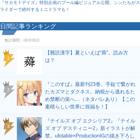
『サカモトデイズ』特別企画のプール編ビジュアル公開。シンたちがス
ライダーで絶叫するミニドラマも！
日間記事ランキング
集計期間：
08月06日
【難読漢字】夏といえば“蕣”。読み方
1
は？
『このすば』最新刊23巻。手錠で繋がれ
2
たカズマとダクネス。納税から逃れるた
め禁断の策へ…（ネタバレあり）【この
素晴らしい世界に祝福を！】
『テイルズ オブ エクシリア2』『テイル
3
ズ オブ デスティニー2』新イラストが解
禁。ufotable×ProductionIGの描き下ろし