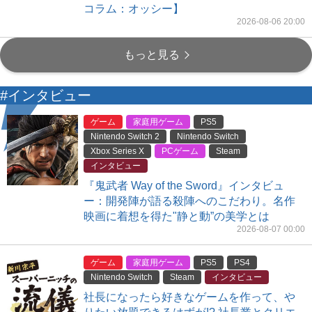
コラム：オッシー】
2026-08-06 20:00
もっと見る
#インタビュー
ゲーム
家庭用ゲーム
PS5
Nintendo Switch 2
Nintendo Switch
Xbox Series X
PCゲーム
Steam
インタビュー
『鬼武者 Way of the Sword』インタビュ
ー：開発陣が語る殺陣へのこだわり。名作
映画に着想を得た"静と動”の美学とは
2026-08-07 00:00
ゲーム
家庭用ゲーム
PS5
PS4
Nintendo Switch
Steam
インタビュー
社長になったら好きなゲームを作って、や