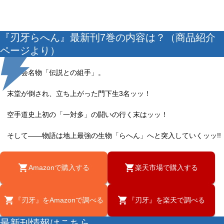
『刃牙らへん』最新刊7巻の内容は？（商品紹介
ページより）
神心会名物「伝説との組手」。
末堂が倒され、立ち上がった門下生3名ッッ！
空手道史上初の「一対多」の闘いの行く末はッッ！
そして――物語は地上最強の生物「らへん」へと突入していくッッ!!
Amazonで購入する
楽天市場で購入する
『刃牙』をAmazonで調べる
『刃牙』を楽天で調べる
最新刊情報はこちら