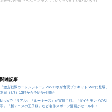
上最強の生物“らへん”へと突入していくッッ!!（ネタバレあり）
関連記事
『激走戦隊カーレンジャー』VRVロボが食玩プラキットSMPに登場。
本日（8/7）13時から予約受付開始
kindleで『リアル』『ルーキーズ』が実質半額。『ダイヤモンドの功
罪』『新テニスの王子様』など名作スポーツ漫画がセール中！