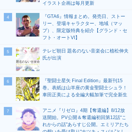
イラスト企画は毎月更新
『GTA6』情報まとめ。発売日、ストー
4
リー、登場キャラクター、地域（マッ
プ）、限定版特典を紹介【グランド・セ
フト・オートVI】
テレビ朝日 題名のない音楽会に植松伸夫
5
氏が出演
『聖闘士星矢 Final Edition』最新刊15
6
巻。表紙は山羊座の黄金聖闘士シュラ！
車田正美による全編大幅加筆で完全新生
アニメ『リゼロ』4期【奪還編】8/12放
7
送開始。PV公開＆奪還編初回第12話“こ
れからの話”あらすじ公開。エミリアたち
の想いを受け取り“ナツキ・スバル”とし