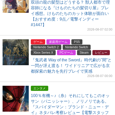
双頭の龍の髪型はどうする？ 獣人都市で理
容師になる『けものたちの髪切り屋』プレ
イ感想。けものたちのカット体験が面白い
【おすすめ度：9点／電撃インディー
#1447】
2026-08-07 02:00
ゲーム
家庭用ゲーム
PS5
Nintendo Switch 2
Nintendo Switch
Xbox Series X
PCゲーム
Steam
レビュー
『鬼武者 Way of the Sword』時代劇の"間”と
一閃が冴え渡る！ ワイドリニアで広がる京
都探索の魅力を先行プレイで実感
2026-08-07 00:00
エンタメ
100％有機～♪（糸）それにしてもこのオッ
サン（パニッシャー）、ノリノリである。
『スパイダーマン：ブランド・ニュー・デ
イ』ネタバレ考察レビュー【電撃スタッフ