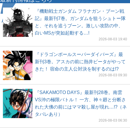
『機動戦士ガンダム フラナガン・ブーン戦
記』最新刊7巻。ガンダムを狙うシュトー隊
と、それを追うブーン。激しい攻防の中、
白いMSが突如起動する…!
2026-08-03 19:40
『ドラゴンボールスーパーダイバーズ』最
新刊3巻。アスカの前に熱井ビータがやって
きた！ 宿命の主人公対決を制するのは!?
2026-08-03 09:30
『SAKAMOTO DAYS』最新刊28巻。南雲
VS沖の極限バトル！ 一方、神々廻と分断さ
れた大佛の前にはママ殺し屋が現れ…!?（ネ
タバレあり）
2026-08-03 06:30