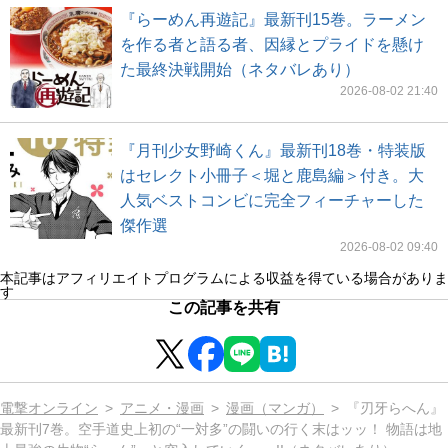
『らーめん再遊記』最新刊15巻。ラーメン
を作る者と語る者、因縁とプライドを懸け
た最終決戦開始（ネタバレあり）
2026-08-02 21:40
『月刊少女野崎くん』最新刊18巻・特装版
はセレクト小冊子＜堀と鹿島編＞付き。大
人気ベストコンビに完全フィーチャーした
傑作選
2026-08-02 09:40
本記事はアフィリエイトプログラムによる収益を得ている場合がありま
す
この記事を共有
電撃オンライン
アニメ・漫画
漫画（マンガ）
『刃牙らへん』
最新刊7巻。空手道史上初の“一対多”の闘いの行く末はッッ！ 物語は地