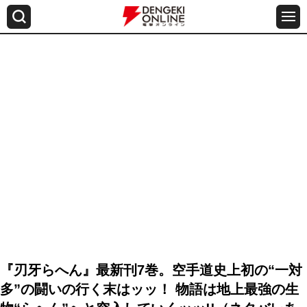
『刃牙らへん』最新刊7巻。空手道史上初の“一対
多”の闘いの行く末はッッ！ 物語は地上最強の生