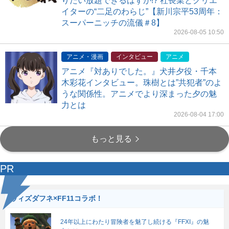
りたい放題できるはずが!? 社長業とクリエ
イターの“二足のわらじ”【新川宗平53周年：
スーパーニッチの流儀＃8】
2026-08-05 10:50
アニメ・漫画
インタビュー
アニメ
アニメ『対ありでした。』犬井夕役・千本
木彩花インタビュー。珠樹とは”共犯者”のよ
うな関係性。アニメでより深まった夕の魅
力とは
2026-08-04 17:00
もっと見る
PR
ウィズダフネ×FF11コラボ！
24年以上にわたり冒険者を魅了し続ける『FFXI』の魅