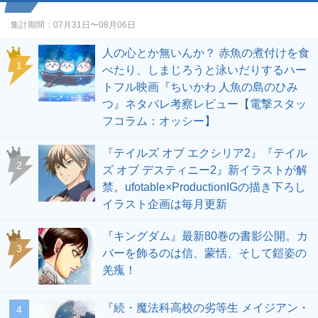
集計期間：
07月31日〜08月06日
人の心とか無いんか？ 赤魚の煮付けを食
1
べたり、しまじろうと泳いだりするハー
トフル映画『ちいかわ 人魚の島のひみ
つ』ネタバレ考察レビュー【電撃スタッ
フコラム：オッシー】
『テイルズ オブ エクシリア2』『テイル
2
ズ オブ デスティニー2』新イラストが解
禁。ufotable×ProductionIGの描き下ろし
イラスト企画は毎月更新
『キングダム』最新80巻の書影公開。カ
3
バーを飾るのは信、蒙恬、そして鎧姿の
羌瘣！
『続・魔法科高校の劣等生 メイジアン・
4