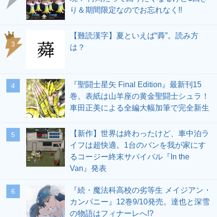
り＆期間限定なのでお忘れなく!!
【難読漢字】夏といえば“蕣”。読み方
3
は？
『聖闘士星矢 Final Edition』最新刊15
4
巻。表紙は山羊座の黄金聖闘士シュラ！
車田正美による全編大幅加筆で完全新生
【新作】世界は終わったけど、車中泊ラ
5
イフは超快適。1台のバンを我が家にす
るコージー終末サバイバル『In the
Van』発表
『続・魔法科高校の劣等生 メイジアン・
6
カンパニー』12巻9/10発売。達也と深雪
の物語はフィナーレへ!?