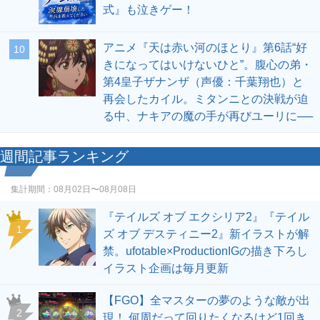
式』も泣きゲー！
アニメ『天は赤い河のほとり』第6話“好
10
きになってはいけないひと”。腹心の弟・
第4皇子ザナンザ（声優：千葉翔也）と
再会したカイル。ミタンニとの決戦が迫
る中、ナキアの魔の手が再びユーリに──
週間記事ランキング
集計期間：
08月02日〜08月08日
『テイルズ オブ エクシリア2』『テイル
1
ズ オブ デスティニー2』新イラストが解
禁。ufotable×ProductionIGの描き下ろし
イラスト企画は毎月更新
【FGO】全マスターの夢のような敵が出
2
現！ 何周だって回りたくなるけど1回き