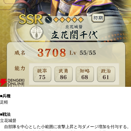
■兵種
足軽
■戦法
立花城督
自部隊を中心とした小範囲に攻撃上昇と与ダメージ増加を付与する。