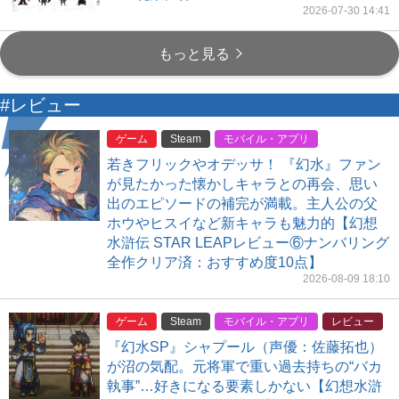
2026-07-30 14:41
もっと見る
#レビュー
ゲーム
Steam
モバイル・アプリ
若きフリックやオデッサ！ 『幻水』ファン
が見たかった懐かしキャラとの再会、思い
出のエピソードの補完が満載。主人公の父
ホウやヒスイなど新キャラも魅力的【幻想
水滸伝 STAR LEAPレビュー⑥ナンバリング
全作クリア済：おすすめ度10点】
2026-08-09 18:10
ゲーム
Steam
モバイル・アプリ
レビュー
『幻水SP』シャプール（声優：佐藤拓也）
が沼の気配。元将軍で重い過去持ちの“バカ
執事”…好きになる要素しかない【幻想水滸