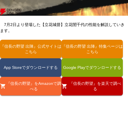
7月2日より登場した【立花城督】立花誾千代の性能を解説していき
ます。
『信長の野望 出陣』公式サイトは
『信長の野望 出陣』特集ページは
こちら
こちら
App Storeでダウンロードする
Google Playでダウンロードする
『信長の野望』をAmazonで調
『信長の野望』を楽天で調べ
べる
る