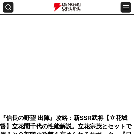
『信長の野望 出陣』攻略：新SSR武将【立花城
督】立花誾千代の性能解説。立花宗茂とセットで