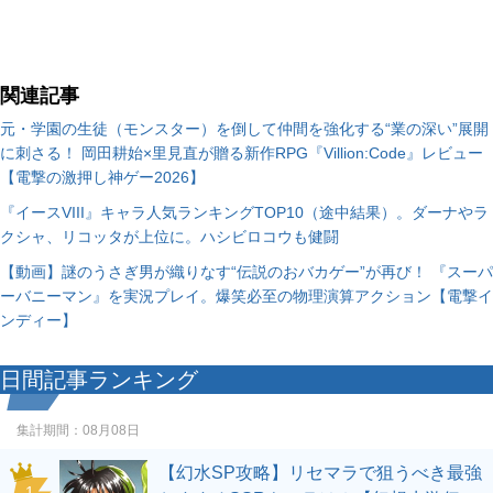
関連記事
元・学園の生徒（モンスター）を倒して仲間を強化する“業の深い”展開
に刺さる！ 岡田耕始×里見直が贈る新作RPG『Villion:Code』レビュー
【電撃の激押し神ゲー2026】
『イースVIII』キャラ人気ランキングTOP10（途中結果）。ダーナやラ
クシャ、リコッタが上位に。ハシビロコウも健闘
【動画】謎のうさぎ男が織りなす“伝説のおバカゲー”が再び！ 『スーパ
ーバニーマン』を実況プレイ。爆笑必至の物理演算アクション【電撃イ
ンディー】
日間記事ランキング
集計期間：
08月08日
【幻水SP攻略】リセマラで狙うべき最強
1