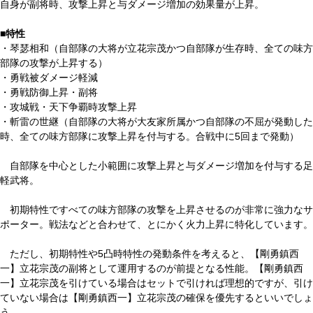
自身が副将時、攻撃上昇と与ダメージ増加の効果量が上昇。
■特性
・琴瑟相和（自部隊の大将が立花宗茂かつ自部隊が生存時、全ての味方
部隊の攻撃が上昇する）
・勇戦被ダメージ軽減
・勇戦防御上昇・副将
・攻城戦・天下争覇時攻撃上昇
・斬雷の世継（自部隊の大将が大友家所属かつ自部隊の不屈が発動した
時、全ての味方部隊に攻撃上昇を付与する。合戦中に5回まで発動）
自部隊を中心とした小範囲に攻撃上昇と与ダメージ増加を付与する足
軽武将。
初期特性ですべての味方部隊の攻撃を上昇させるのが非常に強力なサ
ポーター。戦法などと合わせて、とにかく火力上昇に特化しています。
ただし、初期特性や5凸時特性の発動条件を考えると、【剛勇鎮西
一】立花宗茂の副将として運用するのが前提となる性能。【剛勇鎮西
一】立花宗茂を引けている場合はセットで引ければ理想的ですが、引け
ていない場合は【剛勇鎮西一】立花宗茂の確保を優先するといいでしょ
う。