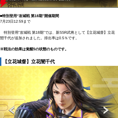
■特別登用“攻城戦 第18期”開催期間
7月23日12:59まで
特別登用“攻城戦 第18期”では、新SSR武将として【立花城督】立花
誾千代が追加されました。排出率は0.5％です。
※戦法の効果は覚醒5の状態のものです。
【立花城督】立花誾千代