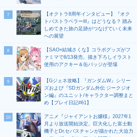
【オクトラ8周年インタビュー】『オク
7
トパストラベラーIII』はどうなる？ 踏み
しめてきた旅の足跡がつなげていく未来
への展望
【SAO×結城さくな】コラボグッズがフ
8
ァミマで8/13発売。描き下ろしイラスト
使用のアクキー＆缶バッジが登場
【Gジェネ攻略】『ガンダムW』シリー
9
ズおよび『SDガンダム外伝 ジークジオ
ン編』のユニット/キャラクター調整まと
め【プレイ日記#61】
アニメ『ジャイアントお嬢様』2027年1
10
月より放送開始決定。巨大化した富士動
機子とDr.セバスチャンが描かれた大迫力