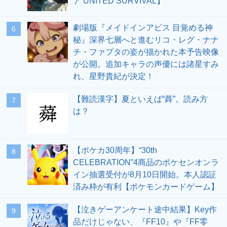
ア UNITED SURVIVAL】
劇場版『メイドインアビス 目覚める神
6
秘』深界七層へと進むリコ・レグ・ナナ
チ・ファプタの姿が描かれた本予告映像
が公開。追加キャラの声優には諸星すみ
れ、星野貴紀が決定！
【難読漢字】夏といえば“蕣”。読み方
7
は？
【ポケカ30周年】“30th
8
CELEBRATION”4商品のポケセンオンラ
イン抽選受付が8月10日開始。本人認証
済み枠が有利【ポケモンカードゲーム】
【泣きゲーアンケート途中結果】Key作
9
品だけじゃない、『FF10』や『FF零