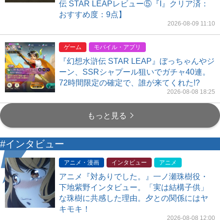
伝 STAR LEAPレビュー⑤『I』クリア済：
おすすめ度：9点】
2026-08-09 11:10
ゲーム
モバイル・アプリ
『幻想水滸伝 STAR LEAP』ぼっちゃんやジ
ーン、SSRシャプール狙いでガチャ40連。
72時間限定の確定で、誰が来てくれた!?
2026-08-08 18:25
もっと見る
#インタビュー
アニメ・漫画
インタビュー
アニメ
アニメ『対ありでした。』一ノ瀬珠樹役・
下地紫野インタビュー。「実は結構子供」
な珠樹に共感した理由。夕との関係にはヤ
キモキ！
2026-08-08 12:00