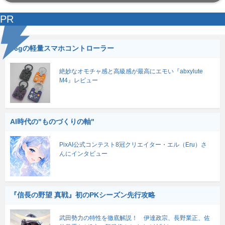
PR
56gの軽量スマホコントローラー
絶妙なオモチャ感と高級感が最高にエモい『abxylute
M4』レビュー
AI時代の"ものづくりの軸"
PixAI公式コンテスト8冠クリエイター・エル（Eru）さ
んにインタビュー
『信長の野望 真戦』初のPKシーズン先行攻略
武田勢力の特性を徹底解説！ 伊達政宗、長野業正、佐