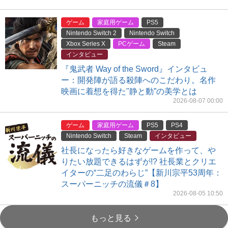
ゲーム
家庭用ゲーム
PS5
Nintendo Switch 2
Nintendo Switch
Xbox Series X
PCゲーム
Steam
インタビュー
『鬼武者 Way of the Sword』インタビュ
ー：開発陣が語る殺陣へのこだわり。名作
映画に着想を得た"静と動”の美学とは
2026-08-07 00:00
ゲーム
家庭用ゲーム
PS5
PS4
Nintendo Switch
Steam
インタビュー
社長になったら好きなゲームを作って、や
りたい放題できるはずが!? 社長業とクリエ
イターの“二足のわらじ”【新川宗平53周年：
スーパーニッチの流儀＃8】
2026-08-05 10:50
もっと見る