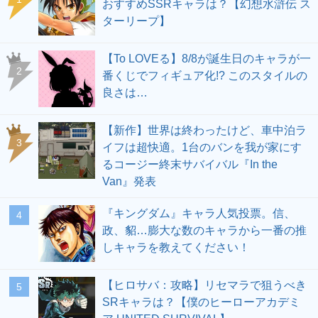
おすすめSSRキャラは？【幻想水滸伝 ス
ターリープ】
【To LOVEる】8/8が誕生日のキャラが一
2
番くじでフィギュア化!? このスタイルの
良さは…
【新作】世界は終わったけど、車中泊ラ
3
イフは超快適。1台のバンを我が家にす
るコージー終末サバイバル『In the
Van』発表
『キングダム』キャラ人気投票。信、
4
政、貂…膨大な数のキャラから一番の推
しキャラを教えてください！
【ヒロサバ：攻略】リセマラで狙うべき
5
SRキャラは？【僕のヒーローアカデミ