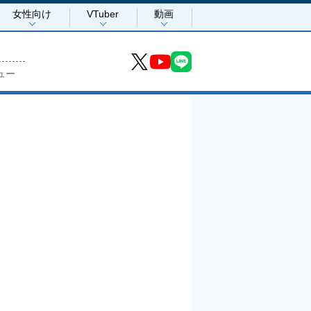
女性向け
VTuber
動画
ュー