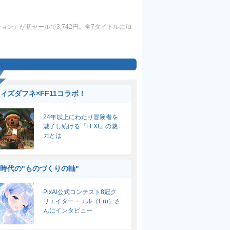
ョン』が初セールで3,742円。全7タイトルに加
ィズダフネ×FF11コラボ！
24年以上にわたり冒険者を
魅了し続ける『FFXI』の魅
力とは
I時代の"ものづくりの軸"
PixAI公式コンテスト8冠ク
リエイター・エル（Eru）さ
んにインタビュー