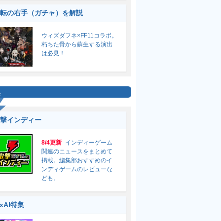
転の右手（ガチャ）を解説
ウィズダフネ×FF11コラボ。
朽ちた骨から蘇生する演出
は必見！
集
撃インディー
8/4更新
インディーゲーム
関連のニュースをまとめて
掲載。編集部おすすめのイ
ンディゲームのレビューな
ども。
ixAI特集