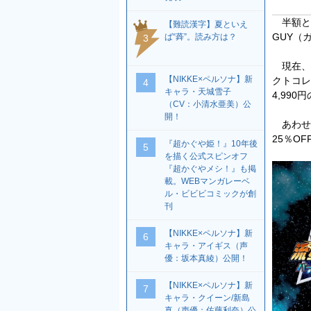
半額と
【難読漢字】夏といえ
GUY（
ば“蕣”。読み方は？
3
現在、Ni
【NIKKE×ペルソナ】新
クトコレ
4
キャラ・天城雪子
4,990
（CV：小清水亜美）公
開！
あわせて
25％OF
『超かぐや姫！』10年後
5
を描く公式スピンオフ
『超かぐやメシ！』も掲
載。WEBマンガレーベ
ル・ビビビコミックが創
刊
【NIKKE×ペルソナ】新
6
キャラ・アイギス（声
優：坂本真綾）公開！
【NIKKE×ペルソナ】新
7
キャラ・クイーン/新島
真（声優：佐藤利奈）公