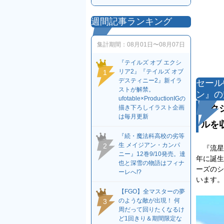
週間記事ランキング
集計期間：
08月01日〜08月07日
『テイルズ オブ エクシ
リア2』『テイルズ オブ
1
デスティニー2』新イラ
セール
ストが解禁。
ン』の
ufotable×ProductionIGの
アク
描き下ろしイラスト企画
は毎月更新
ルを
『続・魔法科高校の劣等
生 メイジアン・カンパ
2
『流星の
ニー』12巻9/10発売。達
年に誕生
也と深雪の物語はフィナ
ーズのシ
ーレへ!?
います。
【FGO】全マスターの夢
のような敵が出現！ 何
3
周だって回りたくなるけ
ど1回きり＆期間限定な