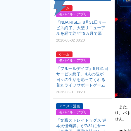
ゲーム
モバイル・アプリ
『NBA RISE』8月31日サー
ビス終了。大型リニューア
ルを経て約4年9カ月で幕
2026-08-02 08:20
ゲーム
モバイル・アプリ
『フルールデイズ』8月31日
サービス終了。4人の彼が
日々の生活を彩ってくれる
花丸ライフサポートゲーム
2026-08-01 08:20
アニメ・漫画
また、
モバイル・アプリ
り、バト
せん。
『文豪ストレイドッグス 迷
ヰ犬怪奇譚』が7/31にサー