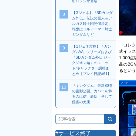
缶バッジが登場
【Gジェネ】『SDガンダ
8
ム外伝』伝説の巨人＆ア
ルガス騎士団開催決定。
報酬はフルアーマー騎士
ガンダムなど
コレクシ
【Gジェネ攻略】『ガン
9
式イラス
ダムW』シリーズおよび
『SDガンダム外伝 ジー
1,00
クジオン編』のユニッ
品のBG
ト/キャラクター調整ま
るという
とめ【プレイ日記#61】
『キングダム』最新80巻
10
の書影公開。カバーを飾
るのは信、蒙恬、そして
鎧姿の羌瘣！
#サービス終了