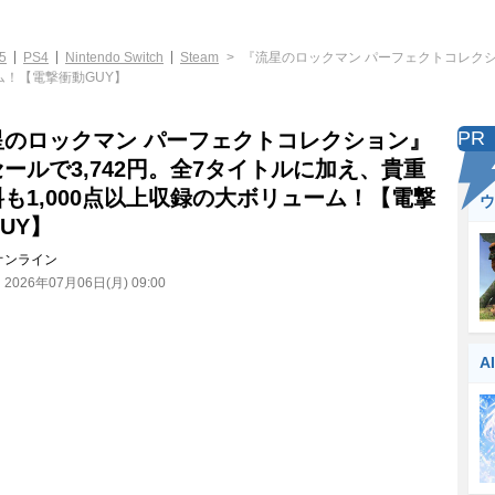
5
PS4
Nintendo Switch
Steam
『流星のロックマン パーフェクトコレクシ
ム！【電撃衝動GUY】
PR
星のロックマン パーフェクトコレクション』
ールで3,742円。全7タイトルに加え、貴重
も1,000点以上収録の大ボリューム！【電撃
ウ
UY】
オンライン
：
2026年07月06日(月) 09:00
A