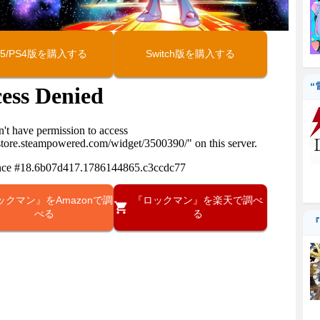
S5/PS4版を購入する
Switch版を購入する
“
ックマン』をAmazonで調
『ロックマン』を楽天で調べ
べる
る
『