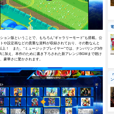
電
ョン版ということで、もちろん“ギャラリーモード”も搭載。公
トや設定画などの貴重な資料が収録されており、その数なんと
0点以上！ また、“ミュージックプレイヤー”では、ナンバリング3作
Mに加え、本作のために書き下ろされた新アレンジBGMまで聴け
、豪華さに驚かされます。
『
ン