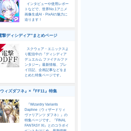
インタビューや使用レポー
トなどで、世界No.1アニメ
画像生成AI・PixAIの魅力に
迫ります！
電撃ディシディア”まとめページ
スクウェア・エニックスよ
り配信中の『ディシディア
デュエルム ファイナルファ
ンタジー』最新情報、プレ
イ日記、企画記事などをま
とめた特集ページです。
ウィズダフネ』×『FF11』特集
『Wizardry Variants
Daphne（ウィザードリィ
ヴァリアンツ ダフネ）』の
特集ページです。『FINAL
FANTASY XI』とのコラボイ
ベントをはじめ、最新情報