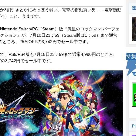
逆
か3割引きとかにめっぽう弱い、電撃の衝動買い男……電撃衝動
ガイ）こと、うまです。
ntendo Switch/PC（Steam）版『流星のロックマン パーフェ
クション』が、7月10日23：59（Steam版は1：59）まで通常
円のところ、25％OFFの3,742円でセール中です。
、PS5/PS4版も7月15日23：59まで通常4,990円のところ、
特
Fの3,742円でセール中です。
電
P