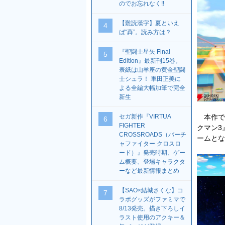
のでお忘れなく!!
【難読漢字】夏といえ
4
ば“蕣”。読み方は？
『聖闘士星矢 Final
5
Edition』最新刊15巻。
表紙は山羊座の黄金聖闘
士シュラ！ 車田正美に
よる全編大幅加筆で完全
新生
本作で
セガ新作『VIRTUA
6
FIGHTER
クマン3
CROSSROADS（バーチ
ームとな
ャファイター クロスロ
ード）』発売時期、ゲー
ム概要、登場キャラクタ
ーなど最新情報まとめ
【SAO×結城さくな】コ
7
ラボグッズがファミマで
8/13発売。描き下ろしイ
ラスト使用のアクキー＆