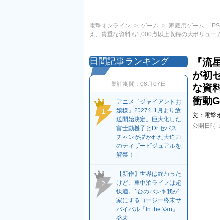
電撃オンライン
ゲーム
家庭用ゲーム
PS
え、貴重な資料も1,000点以上収録の大ボリュー
日間記事ランキング
『流
が初セ
集計期間：
08月07日
な資料
衝動G
アニメ『ジャイアントお
嬢様』2027年1月より放
1
文：
電撃
送開始決定。巨大化した
公開日時
富士動機子とDr.セバス
チャンが描かれた大迫力
のティザービジュアルを
解禁！
【新作】世界は終わった
けど、車中泊ライフは超
2
快適。1台のバンを我が
家にするコージー終末サ
バイバル『In the Van』
発表