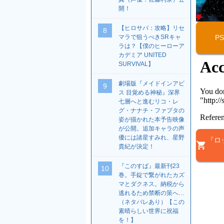
開！
【ヒロサバ：攻略】リセ
8
P
マラで狙うべきSRキャ
ラは？【僕のヒーローア
カデミア UNITED
SURVIVAL】
劇場版『メイドインアビ
9
ス 目覚める神秘』深界
七層へと進むリコ・レ
グ・ナナチ・ファプタの
姿が描かれた本予告映像
が公開。追加キャラの声
優には諸星すみれ、星野
『ロ
貴紀が決定！
『このすば』最新刊23
10
巻。手錠で繋がれたカズ
マとダクネス。納税から
逃れるため禁断の策へ…
（ネタバレあり）【この
素晴らしい世界に祝福
を！】