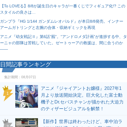
【To LOVEる】8/8が誕生日のキャラが一番くじでフィギュア化!? この
スタイルの良さは…
ガンプラ『HG 1/144 ガンダムレオパルド』が本日8/8発売。インナー
アームガトリングと左腕の合体・収納ギミックを再現
アニメ『幼女戦記Ⅱ』第6話“囮”。“アンドロメダ計画”が進捗する中、タ
ーニャの部隊は苦戦していた。ゼートゥーアの救援は、間に合うのか
――
日間記事ランキング
集計期間：
08月07日
アニメ『ジャイアントお嬢様』2027年1
1
月より放送開始決定。巨大化した富士動
機子とDr.セバスチャンが描かれた大迫力
のティザービジュアルを解禁！
【新作】世界は終わったけど、車中泊ラ
2