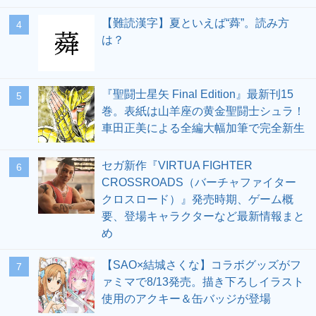
【難読漢字】夏といえば“蕣”。読み方
4
は？
『聖闘士星矢 Final Edition』最新刊15
5
巻。表紙は山羊座の黄金聖闘士シュラ！
車田正美による全編大幅加筆で完全新生
セガ新作『VIRTUA FIGHTER
6
CROSSROADS（バーチャファイター
クロスロード）』発売時期、ゲーム概
要、登場キャラクターなど最新情報まと
め
【SAO×結城さくな】コラボグッズがフ
7
ァミマで8/13発売。描き下ろしイラスト
使用のアクキー＆缶バッジが登場