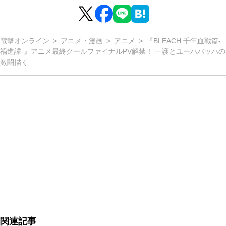
電撃オンライン
アニメ・漫画
アニメ
『BLEACH 千年血戦篇-
禍進譚-』アニメ最終クールファイナルPV解禁！ 一護とユーハバッハの
激闘描く
関連記事