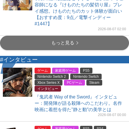
容師になる『けものたちの髪切り屋』プレ
イ感想。けものたちのカット体験が面白い
【おすすめ度：9点／電撃インディー
#1447】
2026-08-07 02:00
もっと見る
#インタビュー
ゲーム
家庭用ゲーム
PS5
Nintendo Switch 2
Nintendo Switch
Xbox Series X
PCゲーム
Steam
インタビュー
『鬼武者 Way of the Sword』インタビュ
ー：開発陣が語る殺陣へのこだわり。名作
映画に着想を得た"静と動”の美学とは
2026-08-07 00:00
ゲーム
家庭用ゲーム
PS5
PS4