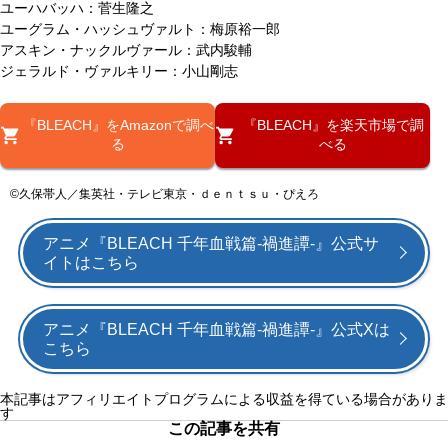
ユーハバッハ：菅生隆之
ユーグラム・ハッシュヴァルト：梅原裕一郎
アスキン・ナックルヴァール：武内駿輔
ジェラルド・ヴァルキリー：小山剛志
『BLEACH』をAmazonで調べ
『BLEACH』を楽天市場で調
る
べる
©久保帯⼈／集英社・テレビ東京・ｄｅｎｔｓｕ・ぴえろ
アニメ『BLEACH 千年⾎戦篇-禍進譚-』公式サ
イトはこちら
アニメ『BLEACH 千年⾎戦篇-禍進譚-』公式Xは
こちら
本記事はアフィリエイトプログラムによる収益を得ている場合がありま
す
この記事を共有