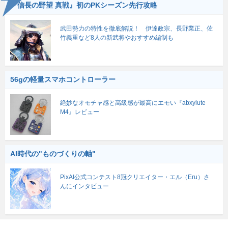
『信長の野望 真戦』初のPKシーズン先行攻略
武田勢力の特性を徹底解説！ 伊達政宗、長野業正、佐
竹義重など8人の新武将やおすすめ編制も
56gの軽量スマホコントローラー
絶妙なオモチャ感と高級感が最高にエモい『abxylute
M4』レビュー
AI時代の"ものづくりの軸"
PixAI公式コンテスト8冠クリエイター・エル（Eru）さ
んにインタビュー