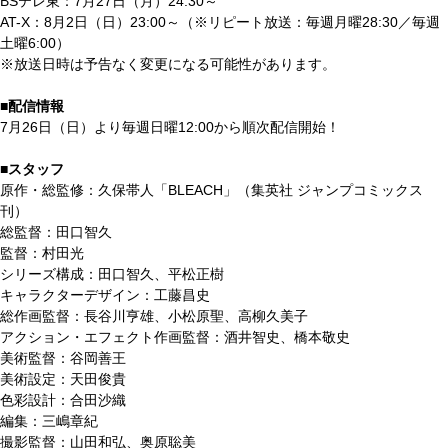
BSテレ東：7月27日（月）24:30～
AT-X：8月2日（日）23:00～（※リピート放送：毎週月曜28:30／毎週
土曜6:00）
※放送日時は予告なく変更になる可能性があります。
■配信情報
7月26日（日）より毎週日曜12:00から順次配信開始！
■スタッフ
原作・総監修：久保帯人「BLEACH」（集英社 ジャンプコミックス
刊）
総監督：田口智久
監督：村田光
シリーズ構成：田口智久、平松正樹
キャラクターデザイン：工藤昌史
総作画監督：長谷川亨雄、小松原聖、高柳久美子
アクション・エフェクト作画監督：酒井智史、橋本敬史
美術監督：谷岡善王
美術設定：天田俊貴
色彩設計：合田沙織
編集：三嶋章紀
撮影監督：山田和弘、奥原聡美