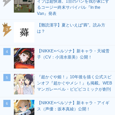
イフは超快適。1台のバンを我が家にす
るコージー終末サバイバル『In the
Van』発表
【難読漢字】夏といえば“蕣”。読み方
3
は？
【NIKKE×ペルソナ】新キャラ・天城雪
4
子（CV：小清水亜美）公開！
『超かぐや姫！』10年後を描く公式スピ
5
ンオフ『超かぐやメシ！』も掲載。WEB
マンガレーベル・ビビビコミックが創刊
【NIKKE×ペルソナ】新キャラ・アイギ
6
ス（声優：坂本真綾）公開！