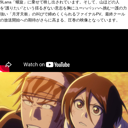
9Lana「螺旋」に乗せて映し出されています。そして、山ほどの人
を“護りたい”という揺るぎない意志を胸にユーハバッハへ挑む一護の力
強い「月牙天衝」の叫びで締めくくられるファイナルPV。最終クール
の放送開始への期待がさらに高まる、圧巻の映像となっています。