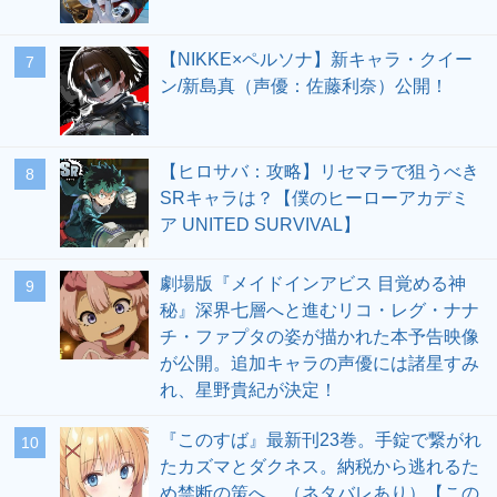
【NIKKE×ペルソナ】新キャラ・クイー
7
ン/新島真（声優：佐藤利奈）公開！
【ヒロサバ：攻略】リセマラで狙うべき
8
SRキャラは？【僕のヒーローアカデミ
ア UNITED SURVIVAL】
劇場版『メイドインアビス 目覚める神
9
秘』深界七層へと進むリコ・レグ・ナナ
チ・ファプタの姿が描かれた本予告映像
が公開。追加キャラの声優には諸星すみ
れ、星野貴紀が決定！
『このすば』最新刊23巻。手錠で繋がれ
10
たカズマとダクネス。納税から逃れるた
め禁断の策へ…（ネタバレあり）【この