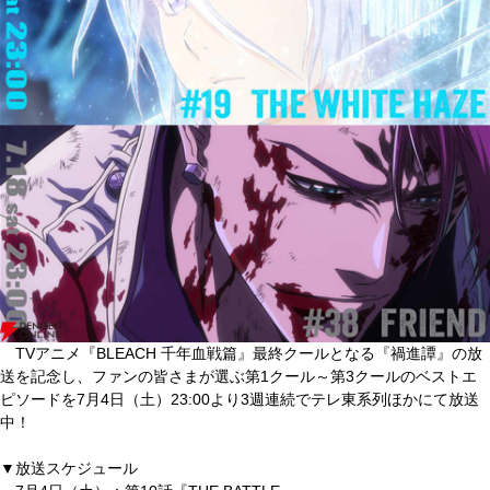
TVアニメ『BLEACH 千年血戦篇』最終クールとなる『禍進譚』の放
送を記念し、ファンの皆さまが選ぶ第1クール～第3クールのベストエ
ピソードを7⽉4⽇（土）23:00より3週連続でテレ東系列ほかにて放送
中！
▼放送スケジュール