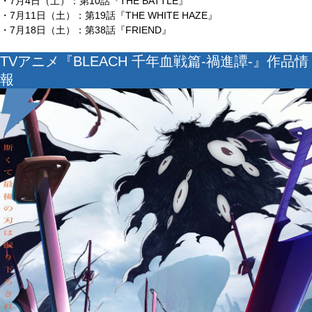
・7⽉4⽇（土）：第10話『THE BATTLE』
・7⽉11⽇（土）：第19話『THE WHITE HAZE』
・7⽉18⽇（土）：第38話『FRIEND』
TVアニメ『BLEACH 千年血戦篇-禍進譚-』作品情
報