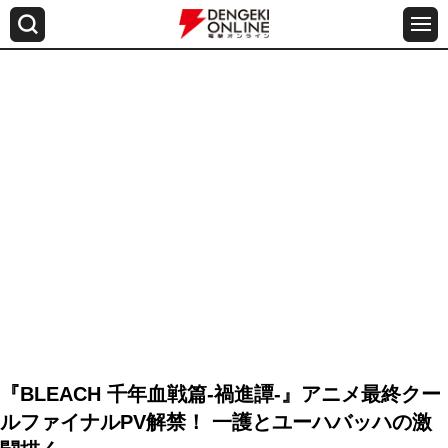
『BLEACH 千年血戦篇-禍進譚-』アニメ最終クー
ルファイナルPV解禁！ 一護とユーハバッハの激