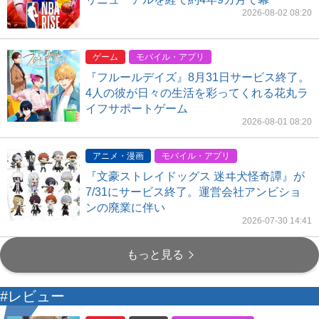
2026-08-02 08:20
ゲーム
モバイル・アプリ
『フルールデイズ』8月31日サービス終了。
4人の彼が日々の生活を彩ってくれる花丸ラ
イフサポートゲーム
2026-08-01 08:20
アニメ・漫画
モバイル・アプリ
『文豪ストレイドッグス 迷ヰ犬怪奇譚』が
7/31にサービス終了。運営会社アンビショ
ンの廃業に伴い
2026-07-30 14:41
もっと見る
#レビュー