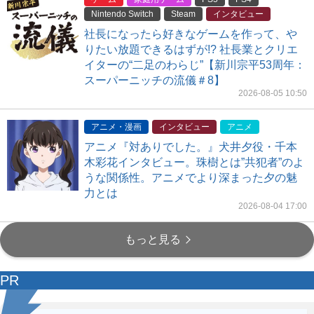
Nintendo Switch
Steam
インタビュー
社長になったら好きなゲームを作って、や
りたい放題できるはずが!? 社長業とクリエ
イターの“二足のわらじ”【新川宗平53周年：
スーパーニッチの流儀＃8】
2026-08-05 10:50
アニメ・漫画
インタビュー
アニメ
アニメ『対ありでした。』犬井夕役・千本
木彩花インタビュー。珠樹とは”共犯者”のよ
うな関係性。アニメでより深まった夕の魅
力とは
2026-08-04 17:00
もっと見る
PR