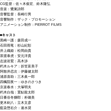
CG監督：佐々木俊宏、鈴木隆弘
音楽：鷺巣詩郎
音響監督：長崎行男
音響制作：ザック・プロモーション
アニメーション制作：PIERROT FILMS
■キャスト
黒崎一護：森田成一
石田雨竜：杉山紀彰
井上織姫：松岡由貴
茶渡泰虎：安元洋貴
志波岩鷲：高木渉
朽木ルキア：折笠富美子
阿散井恋次：伊藤健太郎
浦原喜助：三木眞一郎
四楓院夜一：ゆきのさつき
京楽春水：大塚明夫
朽木白哉：置鮎龍太郎
日番谷冬獅郎：朴璐美
更木剣八：立木文彦
藍染惣右介：速水奨