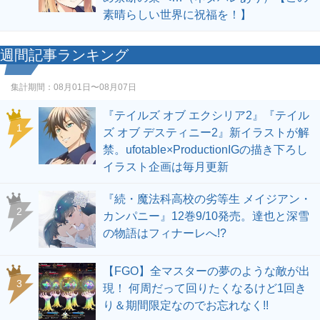
素晴らしい世界に祝福を！】
週間記事ランキング
集計期間：
08月01日〜08月07日
『テイルズ オブ エクシリア2』『テイル
1
ズ オブ デスティニー2』新イラストが解
禁。ufotable×ProductionIGの描き下ろし
イラスト企画は毎月更新
『続・魔法科高校の劣等生 メイジアン・
2
カンパニー』12巻9/10発売。達也と深雪
の物語はフィナーレへ!?
【FGO】全マスターの夢のような敵が出
3
現！ 何周だって回りたくなるけど1回き
り＆期間限定なのでお忘れなく!!