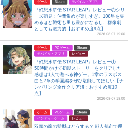
ゲーム
Steam
モバイル・アプリ
『幻想水滸伝 STAR LEAP』レビュー②シリ
ーズ初見：仲間集めが楽しすぎ。108星を集
めるほど戦術も里も豊かになるし、群像劇
としても魅力的【おすすめ度9点】
2026-08-07 19:00
ゲーム
PCゲーム
Steam
モバイル・アプリ
レビュー
『幻想水滸伝 STAR LEAP』レビュー①：
50時間かけて初期ストーリーをクリアした
感想は1人で遊べる神ゲー。1章のラスボス
曲と2章の学園編をぜひ堪能してほしい【ナ
ンバリング全作クリア済：おすすめ度10
点】
2026-08-07 18:00
ゲーム
PCゲーム
Steam
インディーゲーム
レビュー
双頭の龍の髪型はどうする？ 獣人都市で理