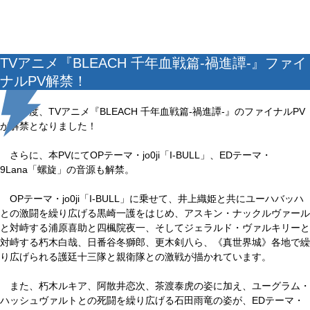
TVアニメ『BLEACH 千年血戦篇-禍進譚-』ファイ
ナルPV解禁！
この度、TVアニメ『BLEACH 千年血戦篇-禍進譚-』のファイナルPV
が解禁となりました！
さらに、本PVにてOPテーマ・jo0ji「I-BULL」、EDテーマ・
9Lana「螺旋」の音源も解禁。
OPテーマ・jo0ji「I-BULL」に乗せて、井上織姫と共にユーハバッハ
との激闘を繰り広げる黒崎一護をはじめ、アスキン・ナックルヴァール
と対峙する浦原喜助と四楓院夜一、そしてジェラルド・ヴァルキリーと
対峙する朽木白哉、日番谷冬獅郎、更木剣八ら、《真世界城》各地で繰
り広げられる護廷十三隊と親衛隊との激戦が描かれています。
また、朽木ルキア、阿散井恋次、茶渡泰虎の姿に加え、ユーグラム・
ハッシュヴァルトとの死闘を繰り広げる石田雨竜の姿が、EDテーマ・