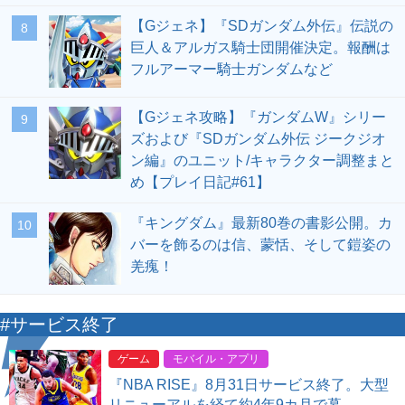
【Gジェネ】『SDガンダム外伝』伝説の
8
巨人＆アルガス騎士団開催決定。報酬は
フルアーマー騎士ガンダムなど
【Gジェネ攻略】『ガンダムW』シリー
9
ズおよび『SDガンダム外伝 ジークジオ
ン編』のユニット/キャラクター調整まと
め【プレイ日記#61】
『キングダム』最新80巻の書影公開。カ
10
バーを飾るのは信、蒙恬、そして鎧姿の
羌瘣！
#サービス終了
ゲーム
モバイル・アプリ
『NBA RISE』8月31日サービス終了。大型
リニューアルを経て約4年9カ月で幕