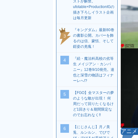
ストが解禁。
ufotable×ProductionIGの
描き下ろしイラスト企画
は毎月更新
『キングダム』最新80巻
の書影公開。カバーを飾
3
るのは信、蒙恬、そして
鎧姿の羌瘣！
『続・魔法科高校の劣等
4
生 メイジアン・カンパ
ニー』12巻9/10発売。達
也と深雪の物語はフィナ
ーレへ!?
【FGO】全マスターの夢
5
のような敵が出現！ 何
周だって回りたくなるけ
ど1回きり＆期間限定な
のでお忘れなく!!
【にじさんじ】月ノ美
6
アニメ
兎、ルンルン、でびで