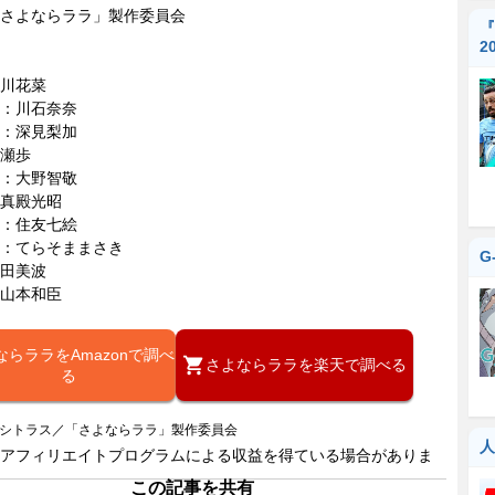
さよならララ」製作委員会
『
2
川花菜
：川石奈奈
：深見梨加
瀬歩
：大野智敬
真殿光昭
：住友七絵
：てらそままさき
G
田美波
山本和臣
ならララをAmazonで調べ
さよならララを楽天で調べる
る
マシトラス／「さよならララ」製作委員会
人
アフィリエイトプログラムによる収益を得ている場合がありま
この記事を共有