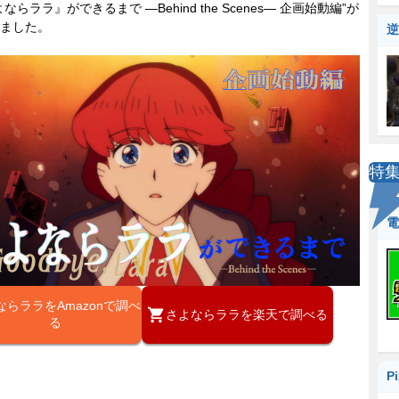
ならララ』ができるまで ―Behind the Scenes― 企画始動編”が
ました。
逆
特
電
ならララをAmazonで調べ
さよならララを楽天で調べる
る
P