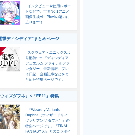
インタビューや使用レポー
トなどで、世界No.1アニメ
画像生成AI・PixAIの魅力に
迫ります！
電撃ディシディア”まとめページ
スクウェア・エニックスよ
り配信中の『ディシディア
デュエルム ファイナルファ
ンタジー』最新情報、プレ
イ日記、企画記事などをま
とめた特集ページです。
ウィズダフネ』×『FF11』特集
『Wizardry Variants
Daphne（ウィザードリィ
ヴァリアンツ ダフネ）』の
特集ページです。『FINAL
FANTASY XI』とのコラボイ