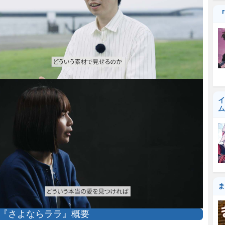
『
イ
ム
ま
『さよならララ』概要