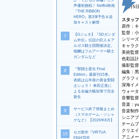
び・でびるが長編アニメ
声優初挑戦！ Netflix映画
7月5日
『THE RIBBON
HERO』第3弾予告＆追
スタッフ
加キャスト解禁
原作：キ
監督：小
【Gジェネ】『SDガンダ
7
シリーズ
ム外伝』伝説の巨人＆ア
キャラク
ルガス騎士団開催決定。
報酬はフルアーマー騎士
美術監督：
ガンダムなど
⾊彩設計
撮影監督：
『聖闘士星矢 Final
8
編集：⿊
Edition』最新刊15巻。
グラフィ
表紙は山羊座の黄金聖闘
深海イメ
士シュラ！ 車田正美に
ウォータ
よる全編大幅加筆で完全
新生
⾳響監督
⾳楽：yum
サービス終了情報まとめ
9
⾳楽制作
（スマホゲーム・ソシャ
シニアプ
ゲなど）【2026年8月】
チームプ
クリエイ
セガ新作『VIRTUA
10
アニメー
FIGHTER