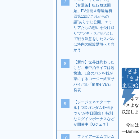
7
【奪還編】8/12放送開
始。PV公開＆奪還編初
回第12話“これからの
話”あらすじ公開。エミ
リアたちの想いを受け取
り“ナツキ・スバル”とし
て戦う決意をしたスバル
は塔内の螺旋階段へと向
かう――
【新作】世界は終わった
8
けど、車中泊ライフは超
『さよ
快適。1台のバンを我が
“『さよ
家にするコージー終末サ
企画始
バイバル『In the Van』
発表
キネマシ
【ジージェネエターナ
9
『さよな
ル】“SDガンダム外伝ま
決定しま
つり”が本日開始！ 特別
なログインボーナスなど
今回は”
が開催中【Gジェネ】
―Behi
『ファイアーエムブレム
10