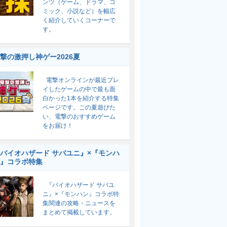
ンツ（ゲーム、ドラマ、コ
ミック、小説など）を幅広
く紹介していくコーナーで
す。
撃の激押し神ゲー2026夏
電撃オンラインが最近プレ
イしたゲームの中で最も面
白かった1本を紹介する特集
ページです。この夏遊びた
い、電撃のおすすめゲーム
をお届け！
バイオハザード サバユニ』×『モンハ
』コラボ特集
『バイオハザード サバユ
ニ』×『モンハン』コラボ特
集関連の攻略・ニュースを
まとめて掲載しています。