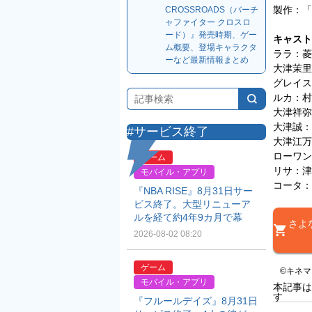
製作：「
CROSSROADS（バーチ
ャファイター クロスロ
ード）』発売時期、ゲー
キャスト
ム概要、登場キャラクタ
ララ：菱
ーなど最新情報まとめ
大津茉里
グレイス
ルカ：村
大津祥弥
大津誠：
#サービス終了
大津江万
ローワン
ゲーム
リサ：津
モバイル・アプリ
コータ：
『NBA RISE』8月31日サー
ビス終了。大型リニューア
ルを経て約4年9カ月で幕
さよ
2026-08-02 08:20
ゲーム
©キネ
モバイル・アプリ
本記事は
す
『フルールデイズ』8月31日