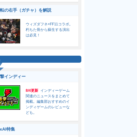
転の右手（ガチャ）を解説
ウィズダフネ×FF11コラボ。
朽ちた骨から蘇生する演出
は必見！
集
撃インディー
8/4更新
インディーゲーム
関連のニュースをまとめて
掲載。編集部おすすめのイ
ンディゲームのレビューな
ども。
ixAI特集