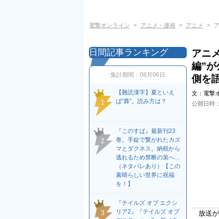
電撃オンライン
アニメ・漫画
アニメ
日間記事ランキング
アニ
編”
集計期間：
08月06日
側を
【難読漢字】夏といえ
文：
電撃
ば“蕣”。読み方は？
1
公開日時
『このすば』最新刊23
巻。手錠で繋がれたカズ
2
マとダクネス。納税から
逃れるため禁断の策へ…
（ネタバレあり）【この
素晴らしい世界に祝福
を！】
『テイルズ オブ エクシ
リア2』『テイルズ オブ
3
放送が