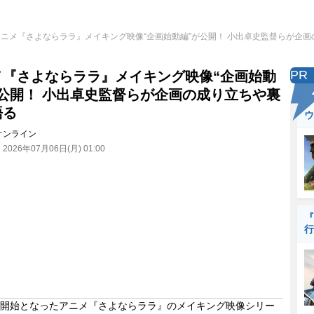
アニメ『さよならララ』メイキング映像“企画始動編”が公開！ 小出卓史監督らが企
PR
メ『さよならララ』メイキング映像“企画始動
が公開！ 小出卓史監督らが企画の成り立ちや裏
語る
ウ
オンライン
：
2026年07月06日(月) 01:00
『
行
開始となったアニメ『さよならララ』のメイキング映像シリー