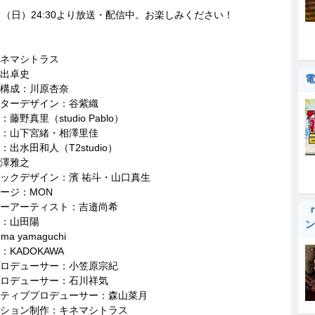
（日）24:30より放送・配信中。お楽しみください！
ネマシトラス
出卓史
電
構成：川原杏奈
ターデザイン：谷紫織
藤野真里（studio Pablo）
：山下宮緒・相澤里佳
出水田和⼈（T2studio）
澤雅之
ックデザイン：濱 祐斗・山口真生
ージ：MON
ーアーティスト：吉邉尚希
『
：山田陽
ン
a yamaguchi
：KADOKAWA
ロデューサー：小笠原宗紀
ロデューサー：石川祥気
ティブプロデューサー：森山菜月
ション制作：キネマシトラス