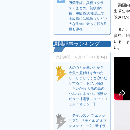
万紫千紅』兵種（クラ
動画内
ス）まとめ。初級職5
出卓史や
種、中級職10種以上で、
映されて
上級職には戦象兵など巨
大な生物に乗って戦う兵
また、
種も存在
資料、絵
いる、ま
週間記事ランキング
い。
集計期間：
07月31日〜08月06日
人の心とか無いんか？
赤魚の煮付けを食べた
1
り、しまじろうと泳いだ
りするハートフル映画
『ちいかわ 人魚の島の
ひみつ』ネタバレ考察レ
ビュー【電撃スタッフコ
ラム：オッシー】
『テイルズ オブ エクシ
リア2』『テイルズ オブ
2
デスティニー2』新イラ