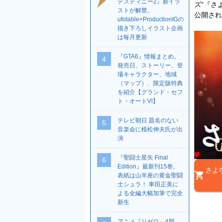
デスティニー2』新イラ
ズ“『さよ
ストが解禁。
公開され
ufotable×ProductionIGの
描き下ろしイラスト企画
は毎月更新
『GTA6』情報まとめ。
4
発売日、ストーリー、登
場キャラクター、地域
（マップ）、限定版特典
を紹介【グランド・セフ
ト・オートVI】
テレビ朝日 題名のない
5
音楽会に植松伸夫氏が出
演
『聖闘士星矢 Final
6
Edition』最新刊15巻。
さよ
表紙は山羊座の黄金聖闘
士シュラ！ 車田正美に
よる全編大幅加筆で完全
新生
アニメ『リゼロ』4期