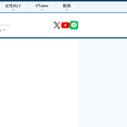
女性向け
VTuber
動画
ュー