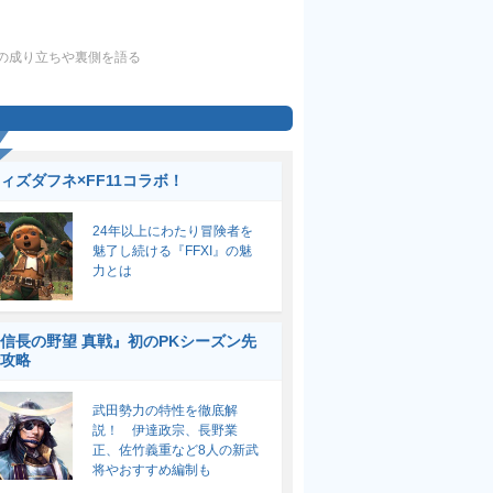
画の成り立ちや裏側を語る
ィズダフネ×FF11コラボ！
24年以上にわたり冒険者を
魅了し続ける『FFXI』の魅
力とは
信長の野望 真戦』初のPKシーズン先
攻略
武田勢力の特性を徹底解
説！ 伊達政宗、長野業
正、佐竹義重など8人の新武
将やおすすめ編制も