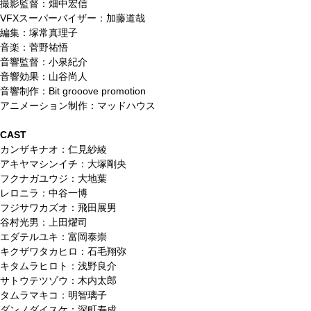
撮影監督：畑中宏信
VFXスーパーバイザー：加藤道哉
編集：塚常真理子
音楽：菅野祐悟
音響監督：小泉紀介
音響効果：山谷尚人
音響制作：Bit grooove promotion
アニメーション制作：マッドハウス
CAST
カンザキナオ：仁見紗綾
アキヤマシンイチ：大塚剛央
フクナガユウジ：大地葉
レロニラ：中谷一博
フジサワカズオ：飛田展男
谷村光男：上田燿司
エダテルユキ：富岡泰崇
キクザワタカヒロ：石毛翔弥
キタムラヒロト：浅野良介
サトウテツゾウ：木内太郎
タムラマキコ：明智璃子
ダンノダイスケ：深町寿成