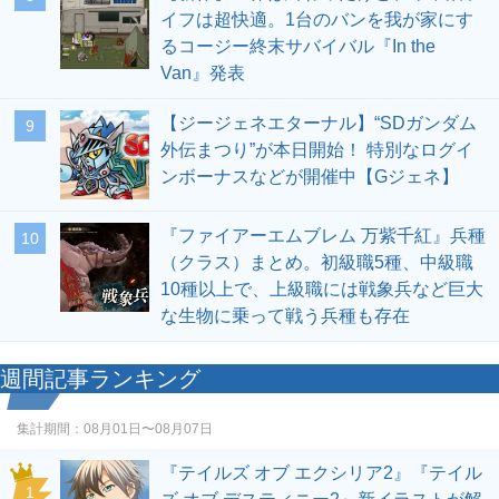
イフは超快適。1台のバンを我が家にす
るコージー終末サバイバル『In the
Van』発表
【ジージェネエターナル】“SDガンダム
9
外伝まつり”が本日開始！ 特別なログイ
ンボーナスなどが開催中【Gジェネ】
『ファイアーエムブレム 万紫千紅』兵種
10
（クラス）まとめ。初級職5種、中級職
10種以上で、上級職には戦象兵など巨大
な生物に乗って戦う兵種も存在
週間記事ランキング
集計期間：
08月01日〜08月07日
『テイルズ オブ エクシリア2』『テイル
1