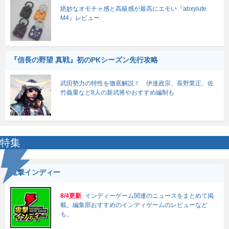
絶妙なオモチャ感と高級感が最高にエモい『abxylute
M4』レビュー
『信長の野望 真戦』初のPKシーズン先行攻略
武田勢力の特性を徹底解説！ 伊達政宗、長野業正、佐
竹義重など8人の新武将やおすすめ編制も
特集
電撃インディー
8/4更新
インディーゲーム関連のニュースをまとめて掲
載。編集部おすすめのインディゲームのレビューなど
も。