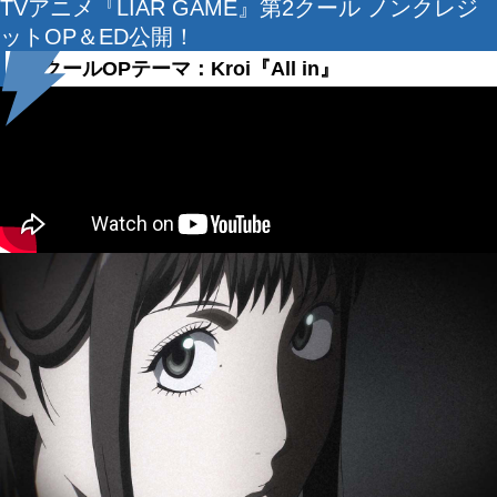
TVアニメ『LIAR GAME』第2クール ノンクレジ
ットOP＆ED公開！
第2クールOPテーマ：Kroi『All in』