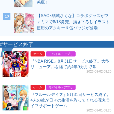
羌瘣！
【SAO×結城さくな】コラボグッズがフ
10
ァミマで8/13発売。描き下ろしイラスト
使用のアクキー＆缶バッジが登場
#サービス終了
ゲーム
モバイル・アプリ
『NBA RISE』8月31日サービス終了。大型
リニューアルを経て約4年9カ月で幕
2026-08-02 08:20
ゲーム
モバイル・アプリ
『フルールデイズ』8月31日サービス終了。
4人の彼が日々の生活を彩ってくれる花丸ラ
イフサポートゲーム
2026-08-01 08:20