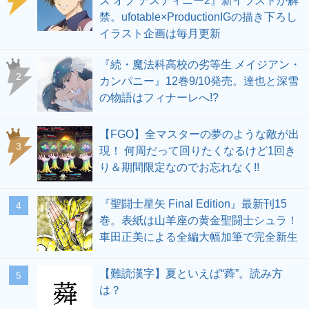
ズ オブ デスティニー2』新イラストが解
禁。ufotable×ProductionIGの描き下ろし
イラスト企画は毎月更新
『続・魔法科高校の劣等生 メイジアン・
2
カンパニー』12巻9/10発売。達也と深雪
の物語はフィナーレへ!?
【FGO】全マスターの夢のような敵が出
3
現！ 何周だって回りたくなるけど1回き
り＆期間限定なのでお忘れなく!!
『聖闘士星矢 Final Edition』最新刊15
4
巻。表紙は山羊座の黄金聖闘士シュラ！
車田正美による全編大幅加筆で完全新生
【難読漢字】夏といえば“蕣”。読み方
5
は？