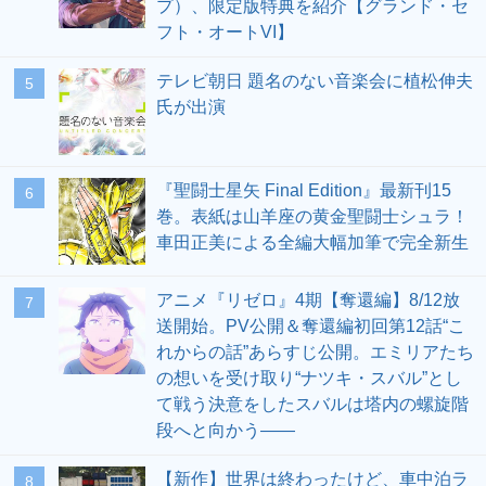
プ）、限定版特典を紹介【グランド・セ
フト・オートVI】
テレビ朝日 題名のない音楽会に植松伸夫
5
氏が出演
『聖闘士星矢 Final Edition』最新刊15
6
巻。表紙は山羊座の黄金聖闘士シュラ！
車田正美による全編大幅加筆で完全新生
アニメ『リゼロ』4期【奪還編】8/12放
7
送開始。PV公開＆奪還編初回第12話“こ
れからの話”あらすじ公開。エミリアたち
の想いを受け取り“ナツキ・スバル”とし
て戦う決意をしたスバルは塔内の螺旋階
段へと向かう――
【新作】世界は終わったけど、車中泊ラ
8