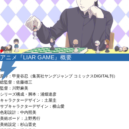
アニメ『LIAR GAME』概要
STAFF
原作：甲斐谷忍（集英社ヤングジャンプ コミックスDIGITAL刊）
総監督：佐藤雄三
監督：川野麻美
シリーズ構成・脚本：浦畑達彦
キャラクターデザイン：土屋圭
サブキャラクターデザイン：横山愛
色彩設計：中内照美
美術ボード：上野秀行
美術設定：杉山晋史