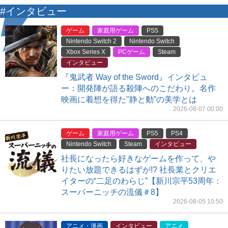
#インタビュー
ゲーム
家庭用ゲーム
PS5
Nintendo Switch 2
Nintendo Switch
Xbox Series X
PCゲーム
Steam
インタビュー
『鬼武者 Way of the Sword』インタビュ
ー：開発陣が語る殺陣へのこだわり。名作
映画に着想を得た"静と動”の美学とは
2026-08-07 00:00
ゲーム
家庭用ゲーム
PS5
PS4
Nintendo Switch
Steam
インタビュー
社長になったら好きなゲームを作って、や
りたい放題できるはずが!? 社長業とクリエ
イターの“二足のわらじ”【新川宗平53周年：
スーパーニッチの流儀＃8】
2026-08-05 10:50
アニメ・漫画
インタビュー
アニメ