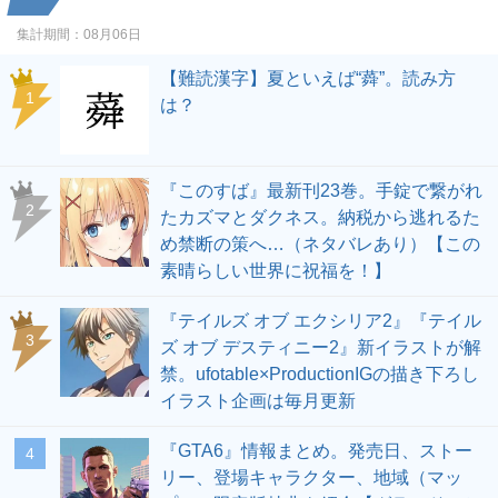
集計期間：
08月06日
【難読漢字】夏といえば“蕣”。読み方
1
は？
『このすば』最新刊23巻。手錠で繋がれ
2
たカズマとダクネス。納税から逃れるた
め禁断の策へ…（ネタバレあり）【この
素晴らしい世界に祝福を！】
『テイルズ オブ エクシリア2』『テイル
3
ズ オブ デスティニー2』新イラストが解
禁。ufotable×ProductionIGの描き下ろし
イラスト企画は毎月更新
『GTA6』情報まとめ。発売日、ストー
4
リー、登場キャラクター、地域（マッ