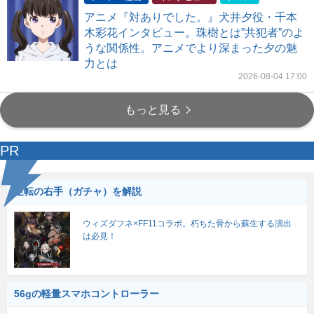
アニメ『対ありでした。』犬井夕役・千本
木彩花インタビュー。珠樹とは”共犯者”のよ
うな関係性。アニメでより深まった夕の魅
力とは
2026-08-04 17:00
もっと見る
PR
逆転の右手（ガチャ）を解説
ウィズダフネ×FF11コラボ。朽ちた骨から蘇生する演出
は必見！
56gの軽量スマホコントローラー