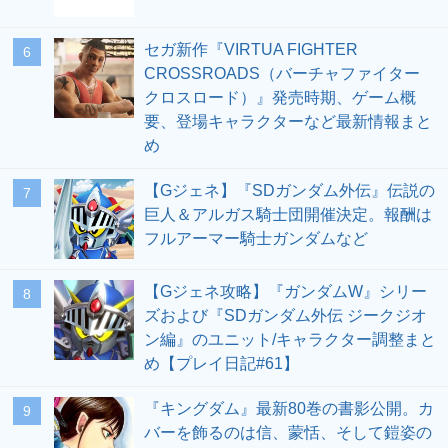
セガ新作『VIRTUA FIGHTER
6
CROSSROADS（バーチャファイター
クロスロード）』発売時期、ゲーム概
要、登場キャラクターなど最新情報まと
め
【Gジェネ】『SDガンダム外伝』伝説の
7
巨人＆アルガス騎士団開催決定。報酬は
フルアーマー騎士ガンダムなど
【Gジェネ攻略】『ガンダムW』シリー
8
ズおよび『SDガンダム外伝 ジークジオ
ン編』のユニット/キャラクター調整まと
め【プレイ日記#61】
『キングダム』最新80巻の書影公開。カ
9
バーを飾るのは信、蒙恬、そして鎧姿の