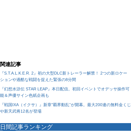
関連記事
『S.T.A.L.K.E.R. 2』初の大型DLC新トレーラー解禁！ 2つの新ロケー
ションや過酷な戦闘を捉えた緊張の8分間
『幻想水滸伝 STAR LEAP』本日配信。初回イベントでオデッサ操作可
能＆声優サイン色紙企画も
『戦国IXA（イクサ）』新章"覇界動乱”が開幕。最大200連の無料金くじ
や新天武将12名が登場
日間記事ランキング