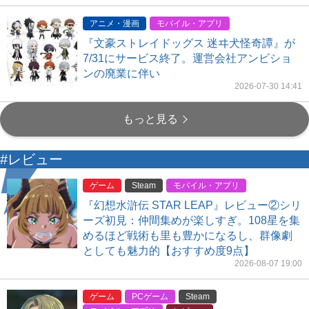
アニメ・漫画
モバイル・アプリ
『文豪ストレイドッグス 迷ヰ犬怪奇譚』が
7/31にサービス終了。運営会社アンビショ
ンの廃業に伴い
2026-07-30 14:41
もっと見る
#レビュー
ゲーム
Steam
モバイル・アプリ
『幻想水滸伝 STAR LEAP』レビュー②シリ
ーズ初見：仲間集めが楽しすぎ。108星を集
めるほど戦術も里も豊かになるし、群像劇
としても魅力的【おすすめ度9点】
2026-08-07 19:00
ゲーム
PCゲーム
Steam