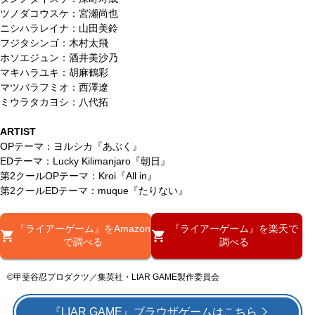
ツノダコウスケ：宮瀬尚也
ニシハラレイナ：山田美鈴
フジタシンゴ：木村太飛
ホソエジュン：酒井美沙乃
マキハラユキ：胡麻鶴彩
マツバラフミオ：西澤遼
ミウラタカヨシ：八代拓
ARTIST
OPテーマ：ヨルシカ『あぶく』
EDテーマ：Lucky Kilimanjaro『朝日』
第2クールOPテーマ：Kroi『All in』
第2クールEDテーマ：muque『たりない』
『ライアーゲーム』をAmazon
『ライアーゲーム』を楽天で
で調べる
調べる
©甲斐谷忍プロダクツ／集英社・LIAR GAME製作委員会
『LIAR GAME』ブラウザゲームはこちら