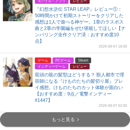
モバイル・アプリ
レビュー
『幻想水滸伝 STAR LEAP』レビュー①：
50時間かけて初期ストーリーをクリアした
感想は1人で遊べる神ゲー。1章のラスボス
曲と2章の学園編をぜひ堪能してほしい【ナ
ンバリング全作クリア済：おすすめ度10
点】
2026-08-07 18:00
ゲーム
PCゲーム
Steam
インディーゲーム
レビュー
双頭の龍の髪型はどうする？ 獣人都市で理
容師になる『けものたちの髪切り屋』プレ
イ感想。けものたちのカット体験が面白い
【おすすめ度：9点／電撃インディー
#1447】
2026-08-07 02:00
もっと見る