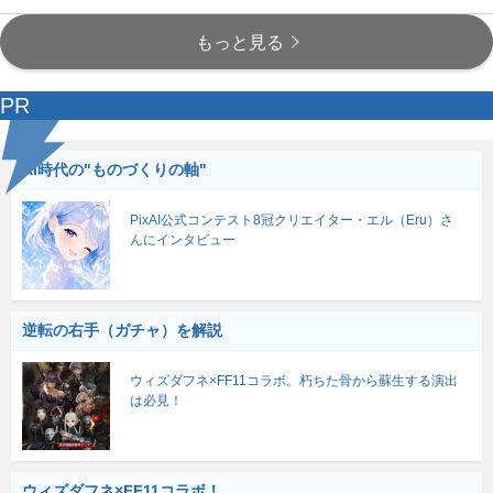
もっと見る
PR
AI時代の"ものづくりの軸"
PixAI公式コンテスト8冠クリエイター・エル（Eru）さ
んにインタビュー
逆転の右手（ガチャ）を解説
ウィズダフネ×FF11コラボ。朽ちた骨から蘇生する演出
は必見！
ウィズダフネ×FF11コラボ！