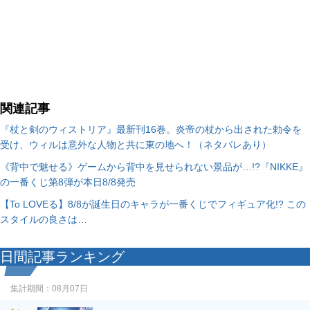
関連記事
『杖と剣のウィストリア』最新刊16巻。炎帝の杖から出された勅令を
受け、ウィルは意外な人物と共に東の地へ！（ネタバレあり）
《背中で魅せる》ゲームから背中を見せられない景品が…!?『NIKKE』
の一番くじ第8弾が本日8/8発売
【To LOVEる】8/8が誕生日のキャラが一番くじでフィギュア化!? この
スタイルの良さは…
日間記事ランキング
集計期間：
08月07日