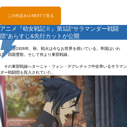
この作品をU-NEXTで見る
アニメ『幼女戦記Ⅱ』第1話“サラマンダー戦闘
団”あらすじ&先行カットが公開
統一暦1926年、秋。戦火は今なお世界を焼いている。帝国はいわ
ば、四面楚歌。そして何より東部戦線。
その東部戦線へターニャ・フォン・デグレチャフ中佐率いるサラマン
ダー戦闘団も投入されていた。