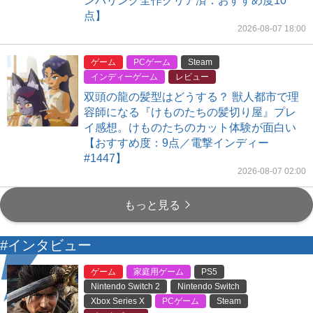
ンバリング全作クリア済：おすすめ度10
点】
2026-08-07 18:00
ゲーム
PCゲーム
Steam
インディーゲーム
レビュー
双頭の龍の髪型はどうする？ 獣人都市で理
容師になる『けものたちの髪切り屋』プレ
イ感想。けものたちのカット体験が面白い
【おすすめ度：9点／電撃インディー
#1447】
2026-08-07 02:00
もっと見る
#インタビュー
ゲーム
家庭用ゲーム
PS5
Nintendo Switch 2
Nintendo Switch
Xbox Series X
PCゲーム
Steam