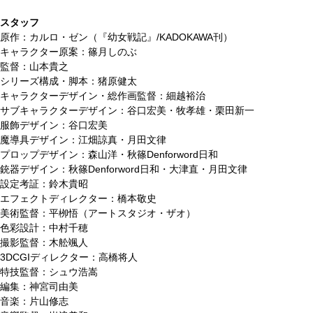
スタッフ
原作：カルロ・ゼン（『幼女戦記』/KADOKAWA刊）
キャラクター原案：篠月しのぶ
監督：山本貴之
シリーズ構成・脚本：猪原健太
キャラクターデザイン・総作画監督：細越裕治
サブキャラクターデザイン：谷口宏美・牧孝雄・栗田新一
服飾デザイン：谷口宏美
魔導具デザイン：江畑諒真・月田文律
プロップデザイン：森山洋・秋篠Denforword日和
銃器デザイン：秋篠Denforword日和・大津直・月田文律
設定考証：鈴木貴昭
エフェクトディレクター：橋本敬史
美術監督：平栁悟（アートスタジオ・ザオ）
色彩設計：中村千穂
撮影監督：木舩颯人
3DCGIディレクター：高橋将人
特技監督：シュウ浩嵩
編集：神宮司由美
音楽：片山修志