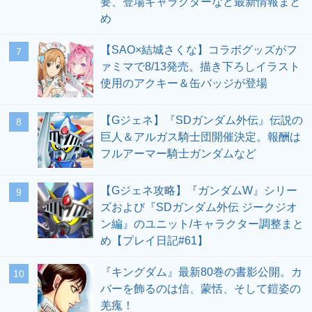
要、登場キャラクターなど最新情報まと
め
【SAO×結城さくな】コラボグッズがフ
7
ァミマで8/13発売。描き下ろしイラスト
使用のアクキー＆缶バッジが登場
【Gジェネ】『SDガンダム外伝』伝説の
8
巨人＆アルガス騎士団開催決定。報酬は
フルアーマー騎士ガンダムなど
【Gジェネ攻略】『ガンダムW』シリー
9
ズおよび『SDガンダム外伝 ジークジオ
ン編』のユニット/キャラクター調整まと
め【プレイ日記#61】
『キングダム』最新80巻の書影公開。カ
10
バーを飾るのは信、蒙恬、そして鎧姿の
羌瘣！