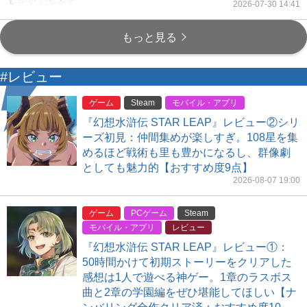
2026-07-30 14:41
もっと見る
#レビュー
ゲーム
Steam
モバイル・アプリ
『幻想水滸伝 STAR LEAP』レビュー②シリ
ーズ初見：仲間集めが楽しすぎ。108星を集
めるほど戦術も里も豊かになるし、群像劇
としても魅力的【おすすめ度9点】
2026-08-07 19:00
ゲーム
PCゲーム
Steam
モバイル・アプリ
レビュー
『幻想水滸伝 STAR LEAP』レビュー①：
50時間かけて初期ストーリーをクリアした
感想は1人で遊べる神ゲー。1章のラスボス
曲と2章の学園編をぜひ堪能してほしい【ナ