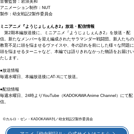
音響監督：岩浪美和
アニメーション制作：NUT
製作：幼女戦記2製作委員会
ミニアニメ『ようじょしぇんき2』放送・配信情報
第2期本編放送後に、ミニアニメ『ようじょしぇんき2』を放送・配
信。新たなメンバーを迎え編成されたサラマンダー戦闘団。新人たちの
教育不足に頭を悩ませるヴァイスや、冬の訪れを前にした様々な問題に
頭を悩ませるターニャなど、本編では語りきれなかった物語をお届けい
たします。
●放送情報
毎週水曜日、本編放送後にAT-Xにて放送。
●配信情報
毎週水曜日、24時よりYouTube（KADOKAWA Anime Channel）にて配
信。
©カルロ・ゼン・KADOKAWA刊／幼⼥戦記2製作委員会
アニメ『幼⼥戦記Ⅱ』公式サイトはこちら