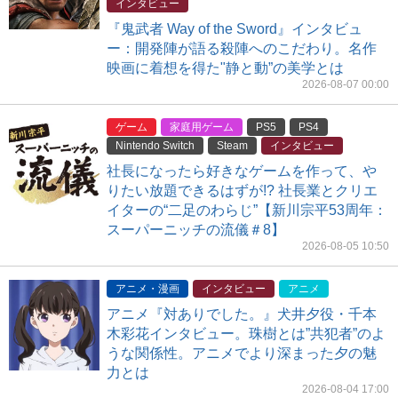
インタビュー
『鬼武者 Way of the Sword』インタビュ
ー：開発陣が語る殺陣へのこだわり。名作
映画に着想を得た"静と動”の美学とは
2026-08-07 00:00
ゲーム
家庭用ゲーム
PS5
PS4
Nintendo Switch
Steam
インタビュー
社長になったら好きなゲームを作って、や
りたい放題できるはずが!? 社長業とクリエ
イターの“二足のわらじ”【新川宗平53周年：
スーパーニッチの流儀＃8】
2026-08-05 10:50
アニメ・漫画
インタビュー
アニメ
アニメ『対ありでした。』犬井夕役・千本
木彩花インタビュー。珠樹とは”共犯者”のよ
うな関係性。アニメでより深まった夕の魅
力とは
2026-08-04 17:00