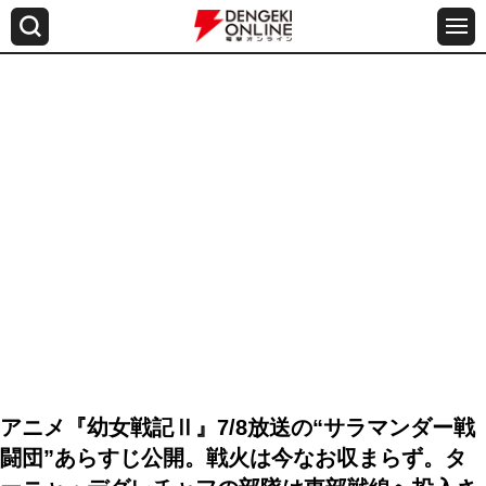
アニメ『幼女戦記Ⅱ』7/8放送の“サラマンダー戦
闘団”あらすじ公開。戦⽕は今なお収まらず。タ