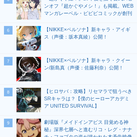
ンオフ『超かぐやメシ！』も掲載。WEB
マンガレーベル・ビビビコミックが創刊
【NIKKE×ペルソナ】新キャラ・アイギ
6
ス（声優：坂本真綾）公開！
【NIKKE×ペルソナ】新キャラ・クイー
7
ン/新島真（声優：佐藤利奈）公開！
【ヒロサバ：攻略】リセマラで狙うべき
8
SRキャラは？【僕のヒーローアカデミ
ア UNITED SURVIVAL】
劇場版『メイドインアビス 目覚める神
9
秘』深界七層へと進むリコ・レグ・ナナ
チ・ファプタの姿が描かれた本予告映像