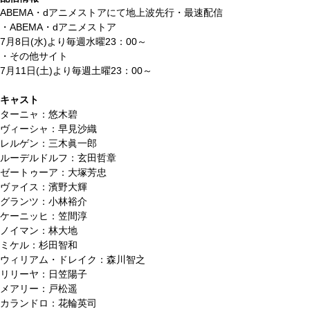
ABEMA・dアニメストアにて地上波先行・最速配信
・ABEMA・dアニメストア
7月8日(水)より毎週水曜23：00～
・その他サイト
7月11日(土)より毎週土曜23：00～
キャスト
ターニャ：悠木碧
ヴィーシャ：早見沙織
レルゲン：三木眞一郎
ルーデルドルフ：玄田哲章
ゼートゥーア：大塚芳忠
ヴァイス：濱野大輝
グランツ：小林裕介
ケーニッヒ：笠間淳
ノイマン：林大地
ミケル：杉田智和
ウィリアム・ドレイク：森川智之
リリーヤ：日笠陽子
メアリー：戸松遥
カランドロ：花輪英司