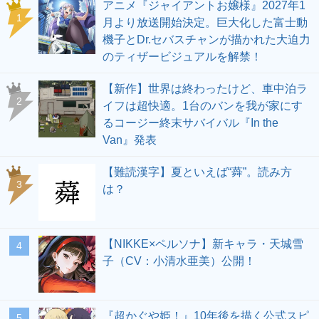
アニメ『ジャイアントお嬢様』2027年1
1
月より放送開始決定。巨大化した富士動
機子とDr.セバスチャンが描かれた大迫力
のティザービジュアルを解禁！
【新作】世界は終わったけど、車中泊ラ
2
イフは超快適。1台のバンを我が家にす
るコージー終末サバイバル『In the
Van』発表
【難読漢字】夏といえば“蕣”。読み方
3
は？
【NIKKE×ペルソナ】新キャラ・天城雪
4
子（CV：小清水亜美）公開！
『超かぐや姫！』10年後を描く公式スピ
5