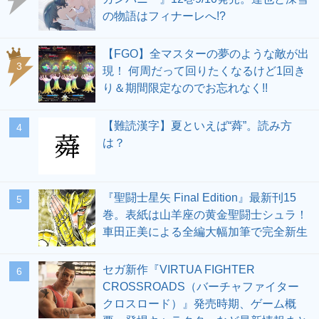
の物語はフィナーレへ!?
【FGO】全マスターの夢のような敵が出
3
現！ 何周だって回りたくなるけど1回き
り＆期間限定なのでお忘れなく!!
【難読漢字】夏といえば“蕣”。読み方
4
は？
『聖闘士星矢 Final Edition』最新刊15
5
巻。表紙は山羊座の黄金聖闘士シュラ！
車田正美による全編大幅加筆で完全新生
セガ新作『VIRTUA FIGHTER
6
CROSSROADS（バーチャファイター
クロスロード）』発売時期、ゲーム概