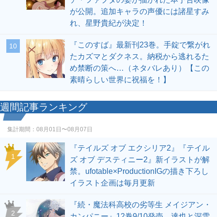
が公開。追加キャラの声優には諸星すみ
れ、星野貴紀が決定！
『このすば』最新刊23巻。手錠で繋がれ
10
たカズマとダクネス。納税から逃れるた
め禁断の策へ…（ネタバレあり）【この
素晴らしい世界に祝福を！】
週間記事ランキング
集計期間：
08月01日〜08月07日
『テイルズ オブ エクシリア2』『テイル
1
ズ オブ デスティニー2』新イラストが解
禁。ufotable×ProductionIGの描き下ろし
イラスト企画は毎月更新
『続・魔法科高校の劣等生 メイジアン・
2
カンパニー』12巻9/10発売。達也と深雪