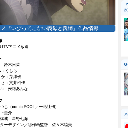
『
2
ニメ『いびってこない義母と義姉』作品情報
報
7月TVアニメ放送
ト
G
：鈴木日菜
る：くじら
りか：芹澤優
りさ：貫井柚佳
ル：麦穂あんな
フ
つじ（comic POOL／一迅社刊）
上圭介
人
ズ構成：星野七海
ターデザイン／総作画監督：佐々木睦美