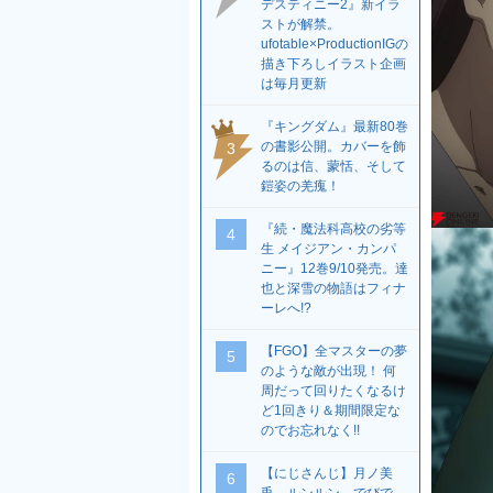
デスティニー2』新イラ
ストが解禁。
ufotable×ProductionIGの
描き下ろしイラスト企画
は毎月更新
『キングダム』最新80巻
の書影公開。カバーを飾
3
るのは信、蒙恬、そして
鎧姿の羌瘣！
『続・魔法科高校の劣等
4
生 メイジアン・カンパ
ニー』12巻9/10発売。達
也と深雪の物語はフィナ
ーレへ!?
【FGO】全マスターの夢
5
のような敵が出現！ 何
周だって回りたくなるけ
ど1回きり＆期間限定な
のでお忘れなく!!
【にじさんじ】月ノ美
6