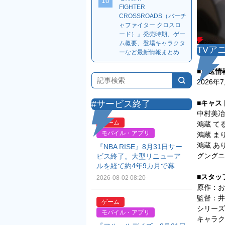
10
FIGHTER
CROSSROADS（バーチ
ャファイター クロスロ
ード）』発売時期、ゲー
ム概要、登場キャラクタ
TVア
ーなど最新情報まとめ
■放送情
2026年
■キャス
#サービス終了
中村美冶
ゲーム
鴻蔵 て
モバイル・アプリ
鴻蔵 ま
鴻蔵 あ
『NBA RISE』8月31日サー
グングニ
ビス終了。大型リニューア
ルを経て約4年9カ月で幕
■スタッ
2026-08-02 08:20
原作：お
監督：井
ゲーム
シリー
モバイル・アプリ
キャラク