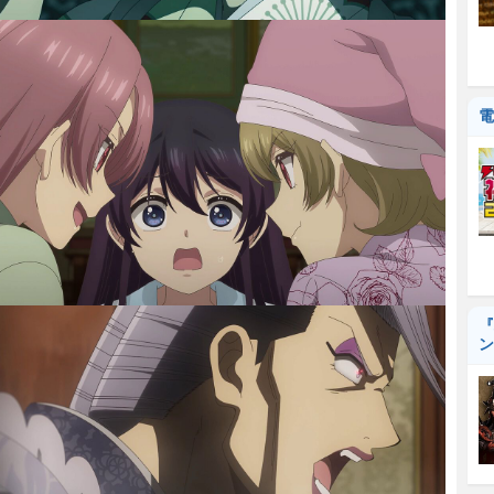
電
『
ン