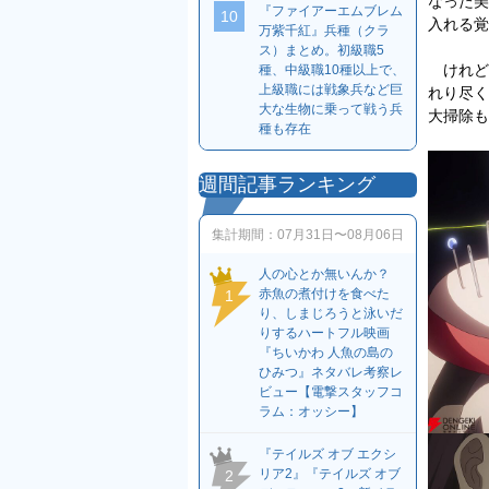
なった美
『ファイアーエムブレム
10
入れる覚
万紫千紅』兵種（クラ
ス）まとめ。初級職5
けれど
種、中級職10種以上で、
上級職には戦象兵など巨
れり尽く
大な生物に乗って戦う兵
大掃除も
種も存在
週間記事ランキング
集計期間：
07月31日〜08月06日
人の心とか無いんか？
赤魚の煮付けを食べた
1
り、しまじろうと泳いだ
りするハートフル映画
『ちいかわ 人魚の島の
ひみつ』ネタバレ考察レ
ビュー【電撃スタッフコ
ラム：オッシー】
『テイルズ オブ エクシ
リア2』『テイルズ オブ
2