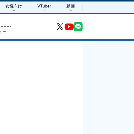
女性向け
VTuber
動画
ュー