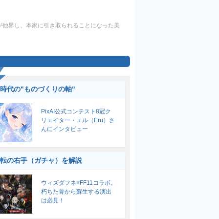
母が他界し、本家に引き取られることになった美
I時代の"ものづくりの軸"
PixAI公式コンテスト8冠ク
リエイター・エル（Eru）さ
んにインタビュー
転の右手（ガチャ）を解説
ウィズダフネ×FF11コラボ。
朽ちた骨から蘇生する演出
は必見！