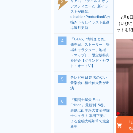
リア2』『テイルズ オブ
3
デスティニー2』新イラ
ストが解禁。
ufotable×ProductionIGの
7月8日
描き下ろしイラスト企画
（いびこ
は毎月更新
ットを紹
『GTA6』情報まとめ。
4
発売日、ストーリー、登
場キャラクター、地域
（マップ）、限定版特典
を紹介【グランド・セフ
ト・オートVI】
テレビ朝日 題名のない
5
音楽会に植松伸夫氏が出
演
『聖闘士星矢 Final
6
Edition』最新刊15巻。
表紙は山羊座の黄金聖闘
士シュラ！ 車田正美に
よる全編大幅加筆で完全
『
新生
姉