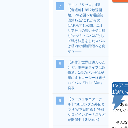
アニメ『リゼロ』4期
7
【奪還編】8/12放送開
始。PV公開＆奪還編初
回第12話“これからの
話”あらすじ公開。エミ
リアたちの想いを受け取
り“ナツキ・スバル”とし
て戦う決意をしたスバル
は塔内の螺旋階段へと向
かう――
【新作】世界は終わった
8
けど、車中泊ライフは超
快適。1台のバンを我が
家にするコージー終末サ
バイバル『In the Van』
TVア
発表
1話“
【ジージェネエターナ
9
とある
ル】“SDガンダム外伝ま
つり”が本日開始！ 特別
していた
なログインボーナスなど
が開催中【Gジェネ】
そんな