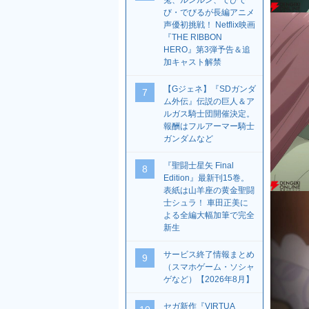
兎、ルンルン、でびで
び・でびるが長編アニメ
声優初挑戦！ Netflix映画
『THE RIBBON
HERO』第3弾予告＆追
加キャスト解禁
【Gジェネ】『SDガンダ
7
ム外伝』伝説の巨人＆ア
ルガス騎士団開催決定。
報酬はフルアーマー騎士
ガンダムなど
『聖闘士星矢 Final
8
Edition』最新刊15巻。
表紙は山羊座の黄金聖闘
士シュラ！ 車田正美に
よる全編大幅加筆で完全
新生
サービス終了情報まとめ
9
（スマホゲーム・ソシャ
ゲなど）【2026年8月】
セガ新作『VIRTUA