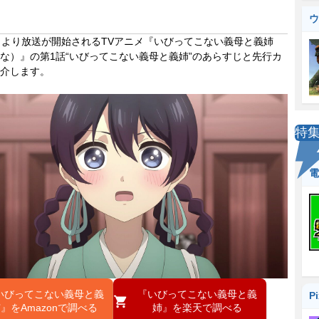
ウ
より放送が開始されるTVアニメ『いびってこない義母と義姉
な）』の第1話“いびってこない義母と義姉”のあらすじと先行カ
介します。
特
電
いびってこない義母と義
『いびってこない義母と義
P
』をAmazonで調べる
姉』を楽天で調べる