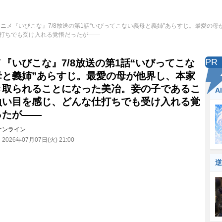
アニメ『いびこな』7/8放送の第1話“いびってこない義母と義姉”あらすじ。最愛の
打ちでも受け入れる覚悟だったが――
PR
『いびこな』7/8放送の第1話“いびってこな
母と義姉”あらすじ。最愛の母が他界し、本家
き取られることになった美冶。妾の子であるこ
A
負い目を感じ、どんな仕打ちでも受け入れる覚
ったが――
オンライン
：
2026年07月07日(火) 21:00
逆