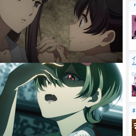
『
イ
ム
ま