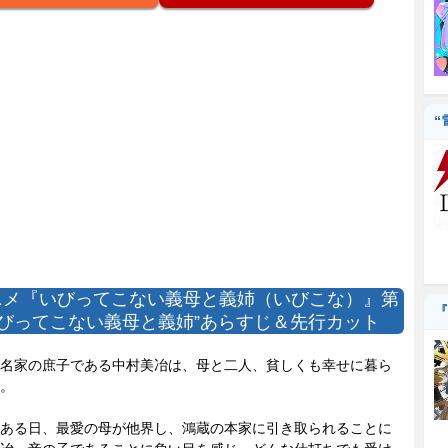
“
ニメ『いびってこない義母と義姉（いびこな）』第
『
いびってこない義母と義姉”あらすじ＆先行カット
名家の庶子である中村美冶は、母と二人、貧しくも幸せに暮ら
。
ある日、最愛の母が他界し、鴻蔵の本家に引き取られることに