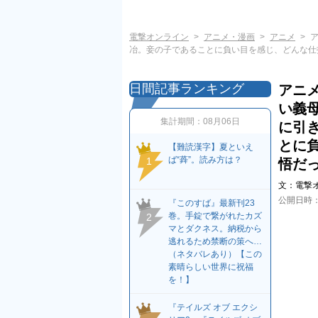
電撃オンライン
アニメ・漫画
アニメ
冶。妾の子であることに負い目を感じ、どんな仕
日間記事ランキング
アニメ
い義
集計期間：
08月06日
に引
とに
【難読漢字】夏といえ
ば“蕣”。読み方は？
1
悟だ
文：
電撃
公開日時
『このすば』最新刊23
巻。手錠で繋がれたカズ
2
マとダクネス。納税から
逃れるため禁断の策へ…
（ネタバレあり）【この
素晴らしい世界に祝福
を！】
『テイルズ オブ エクシ