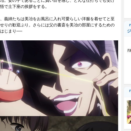
冶。妾の子であることに負い目を感じ、どんな仕打ちでも受け
悟で土下座の挨拶をする。
、義姉たちは美冶をお風呂に入れ可愛らしい洋服を着せてと至
せりの歓迎ぶり。さらには父の書斎を美冶の部屋にするための
『
はじまり──
ジ
『