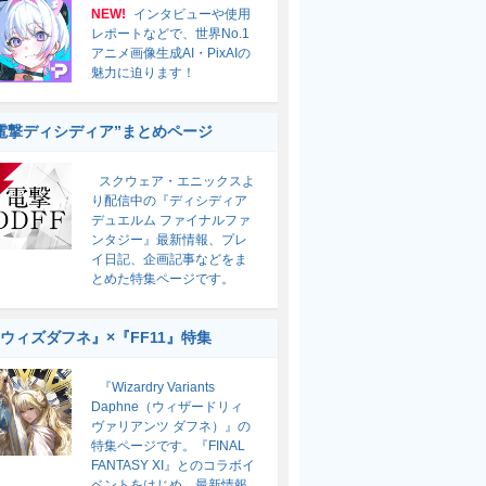
NEW!
インタビューや使用
レポートなどで、世界No.1
アニメ画像生成AI・PixAIの
魅力に迫ります！
電撃ディシディア”まとめページ
スクウェア・エニックスよ
り配信中の『ディシディア
デュエルム ファイナルファ
ンタジー』最新情報、プレ
イ日記、企画記事などをま
とめた特集ページです。
ウィズダフネ』×『FF11』特集
『Wizardry Variants
Daphne（ウィザードリィ
ヴァリアンツ ダフネ）』の
特集ページです。『FINAL
FANTASY XI』とのコラボイ
ベントをはじめ、最新情報