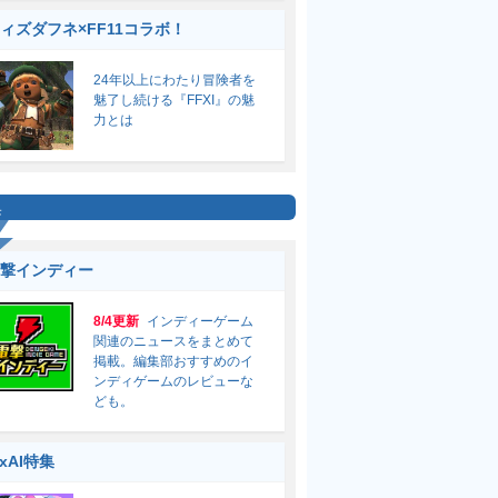
ィズダフネ×FF11コラボ！
24年以上にわたり冒険者を
魅了し続ける『FFXI』の魅
力とは
集
撃インディー
8/4更新
インディーゲーム
関連のニュースをまとめて
掲載。編集部おすすめのイ
ンディゲームのレビューな
ども。
ixAI特集