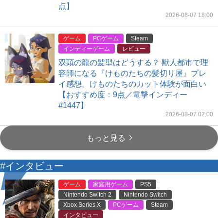
点】
2026-08-07 18:00
ゲーム
PCゲーム
Steam
インディーゲーム
レビュー
双頭の龍の髪型はどうする？ 獣人都市で理
容師になる『けものたちの髪切り屋』プレ
イ感想。けものたちのカット体験が面白い
【おすすめ度：9点／電撃インディー
#1447】
2026-08-07 02:00
もっと見る
#インタビュー
ゲーム
家庭用ゲーム
PS5
Nintendo Switch 2
Nintendo Switch
Xbox Series X
PCゲーム
Steam
インタビュー