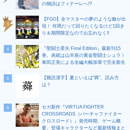
の物語はフィナーレへ!?
【FGO】全マスターの夢のような敵が出
3
現！ 何周だって回りたくなるけど1回き
り＆期間限定なのでお忘れなく!!
『聖闘士星矢 Final Edition』最新刊15
4
巻。表紙は山羊座の黄金聖闘士シュラ！
車田正美による全編大幅加筆で完全新生
【難読漢字】夏といえば“蕣”。読み方
5
は？
セガ新作『VIRTUA FIGHTER
6
CROSSROADS（バーチャファイター
クロスロード）』発売時期、ゲーム概
要、登場キャラクターなど最新情報まと