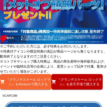
※ご予約いただいた方には、必ず特典をお付けいたします。
※特典付アイコンや限定特典の表記が商品ページから無くなりますと、
配布終了となりますのでご注意ください。
※コトブキヤショップ購入特典は、商品の再生産時や海外販売および、
イベントや臨時出店等の企画により、直営ショップ以外で付属、配布さ
せていただく場合がございます。
『グランデスケール ロックマ
『グランデスケール ロックマ
ン』をAmazonで購入する
ン』を楽天市場で購入する
©CAPCOM