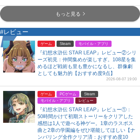
もっと見る
#レビュー
ゲーム
Steam
モバイル・アプリ
『幻想水滸伝 STAR LEAP』レビュー②シリ
ーズ初見：仲間集めが楽しすぎ。108星を集
めるほど戦術も里も豊かになるし、群像劇
としても魅力的【おすすめ度9点】
2026-08-07 19:00
ゲーム
PCゲーム
Steam
モバイル・アプリ
レビュー
『幻想水滸伝 STAR LEAP』レビュー①：
50時間かけて初期ストーリーをクリアした
感想は1人で遊べる神ゲー。1章のラスボス
曲と2章の学園編をぜひ堪能してほしい【ナ
ンバリング全作クリア済：おすすめ度10