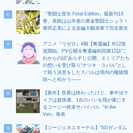
『聖闘士星矢 Final Edition』最新刊15
6
巻。表紙は山羊座の黄金聖闘士シュラ！
車田正美による全編大幅加筆で完全新生
アニメ『リゼロ』4期【奪還編】8/12放
7
送開始。PV公開＆奪還編初回第12話“こ
れからの話”あらすじ公開。エミリアたち
の想いを受け取り“ナツキ・スバル”とし
て戦う決意をしたスバルは塔内の螺旋階
段へと向かう――
【新作】世界は終わったけど、車中泊ラ
8
イフは超快適。1台のバンを我が家にす
るコージー終末サバイバル『In the
Van』発表
【ジージェネエターナル】“SDガンダム
9