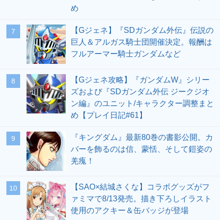
め
【Gジェネ】『SDガンダム外伝』伝説の
7
巨人＆アルガス騎士団開催決定。報酬は
フルアーマー騎士ガンダムなど
【Gジェネ攻略】『ガンダムW』シリー
8
ズおよび『SDガンダム外伝 ジークジオ
ン編』のユニット/キャラクター調整まと
め【プレイ日記#61】
『キングダム』最新80巻の書影公開。カ
9
バーを飾るのは信、蒙恬、そして鎧姿の
羌瘣！
【SAO×結城さくな】コラボグッズがフ
10
ァミマで8/13発売。描き下ろしイラスト
使用のアクキー＆缶バッジが登場