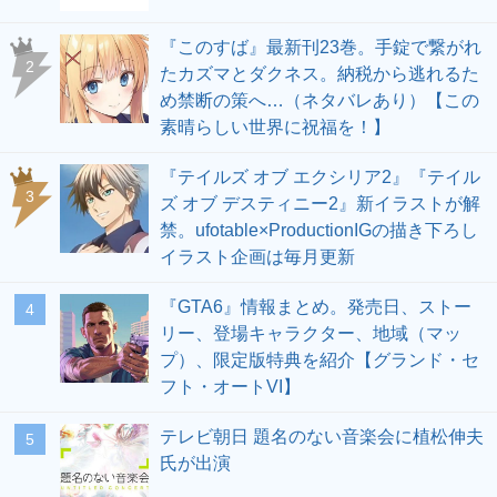
『このすば』最新刊23巻。手錠で繋がれ
2
たカズマとダクネス。納税から逃れるた
め禁断の策へ…（ネタバレあり）【この
素晴らしい世界に祝福を！】
『テイルズ オブ エクシリア2』『テイル
3
ズ オブ デスティニー2』新イラストが解
禁。ufotable×ProductionIGの描き下ろし
イラスト企画は毎月更新
『GTA6』情報まとめ。発売日、ストー
4
リー、登場キャラクター、地域（マッ
プ）、限定版特典を紹介【グランド・セ
フト・オートVI】
テレビ朝日 題名のない音楽会に植松伸夫
5
氏が出演