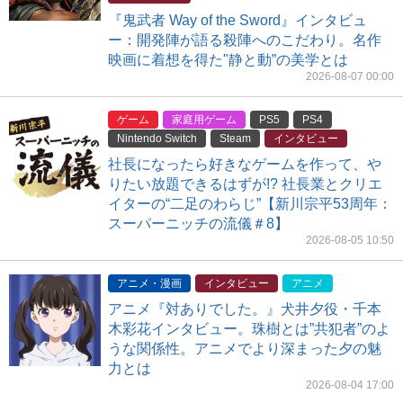
『鬼武者 Way of the Sword』インタビュ
ー：開発陣が語る殺陣へのこだわり。名作
映画に着想を得た"静と動”の美学とは
2026-08-07 00:00
ゲーム
家庭用ゲーム
PS5
PS4
Nintendo Switch
Steam
インタビュー
社長になったら好きなゲームを作って、や
りたい放題できるはずが!? 社長業とクリエ
イターの“二足のわらじ”【新川宗平53周年：
スーパーニッチの流儀＃8】
2026-08-05 10:50
アニメ・漫画
インタビュー
アニメ
アニメ『対ありでした。』犬井夕役・千本
木彩花インタビュー。珠樹とは”共犯者”のよ
うな関係性。アニメでより深まった夕の魅
力とは
2026-08-04 17:00