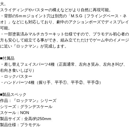
大。
スライディングやバスターの構えなどがより自然に再現可能。
・背部の5ｍｍジョイント穴は別売の「M.S.G［フライングベース・ネ
オ］」などにも対応しており、劇中のアクションポーズでディスプレイ
可能。
・一部塗装済みマルチカラーキット仕様ですので、プラモデル初心者の
方も安心して組立てる事ができ、組み立てただけでゲーム中のイメージ
に近い『ロックマン』が完成します。
■付属品
・差し替えフェイスパーツ4種（正面通常、左向き笑み、左向き叫び、
右向き食いしばり）
・ロックバスター
・ハンドパーツ4種（握り手、平手①、平手②、平手③）
■製品スペック
作品：『ロックマン』シリーズ
シリーズ：グランデスケール
スケール：NON
製品サイズ：全高/約250mm
製品仕様：プラモデル