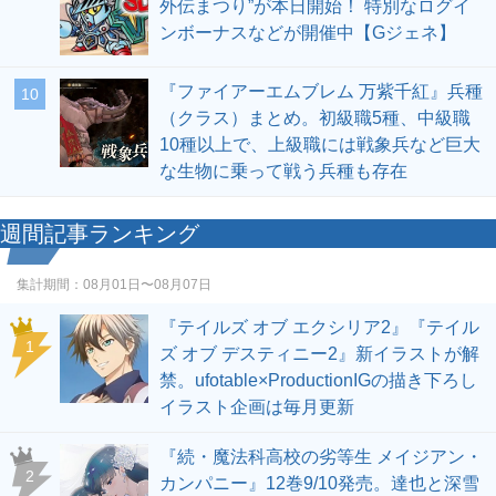
外伝まつり”が本日開始！ 特別なログイ
ンボーナスなどが開催中【Gジェネ】
『ファイアーエムブレム 万紫千紅』兵種
10
（クラス）まとめ。初級職5種、中級職
10種以上で、上級職には戦象兵など巨大
な生物に乗って戦う兵種も存在
週間記事ランキング
集計期間：
08月01日〜08月07日
『テイルズ オブ エクシリア2』『テイル
1
ズ オブ デスティニー2』新イラストが解
禁。ufotable×ProductionIGの描き下ろし
イラスト企画は毎月更新
『続・魔法科高校の劣等生 メイジアン・
2
カンパニー』12巻9/10発売。達也と深雪