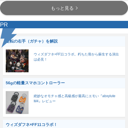
もっと見る
PR
逆転の右手（ガチャ）を解説
ウィズダフネ×FF11コラボ。朽ちた骨から蘇生する演出
は必見！
56gの軽量スマホコントローラー
絶妙なオモチャ感と高級感が最高にエモい『abxylute
M4』レビュー
ウィズダフネ×FF11コラボ！