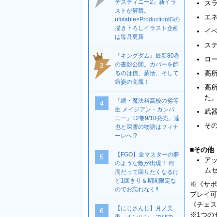
デスティニー2』新イラ
スラ
ストが解禁。
エ
ufotable×ProductionIGの
描き下ろしイラスト企画
イ
は毎月更新
ス
『キングダム』最新80巻
ロ
の書影公開。カバーを飾
3
高
るのは信、蒙恬、そして
鎧姿の羌瘣！
高
た
『続・魔法科高校の劣等
4
生 メイジアン・カンパ
武器
ニー』12巻9/10発売。達
そ
也と深雪の物語はフィナ
ーレへ!?
■その他
【FGO】全マスターの夢
5
ア
のような敵が出現！ 何
ム
周だって回りたくなるけ
ど1回きり＆期間限定な
※《サポ
のでお忘れなく!!
プレイ可
《チェス
【にじさんじ】月ノ美
6
※1つの