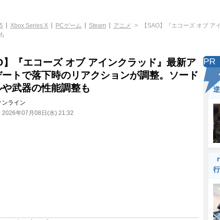
5
Xbox Series X
PCゲーム
Steam
アニメ
【SAO】『エコーズ オブ 
も
PR
O】『エコーズ オブ アインクラッド』最新ア
デートで落下時のリアクションが調整。ソード
ルや武器の性能調整も
逆
オンライン
：
2026年07月08日(水) 21:32
『
行