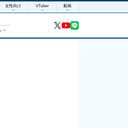
女性向け
VTuber
動画
ュー