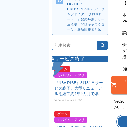
10
【
FIGHTER
CROSSROADS（バーチ
ャファイター クロスロ
本
ード）』発売時期、ゲー
V
ム概要、登場キャラクタ
ーなど最新情報まとめ
詳
快
ゲ
必
#サービス終了
—
(@
ゲーム
モバイル・アプリ
『E
『NBA RISE』8月31日サー
ビス終了。大型リニューア
ルを経て約4年9カ月で幕
2026-08-02 08:20
©2020 
©Bandai
ゲーム
モバイル・アプリ