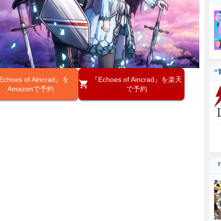
“
choes of Aincrad』を
『Echoes of Aincrad』を楽天
Amazonで予約
で予約
『