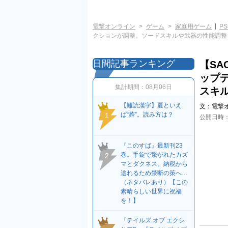
電撃オンライン
ゲーム
家庭用ゲーム
PS
クションが調整。ソードスキルや武器の性能調整
日間記事ランキング
【SA
ップ
集計期間：
08月06日
スキ
【難読漢字】夏といえ
文：
電撃
ば“蕣”。読み方は？
1
公開日時
『このすば』最新刊23
巻。手錠で繋がれたカズ
2
マとダクネス。納税から
逃れるため禁断の策へ…
（ネタバレあり）【この
素晴らしい世界に祝福
を！】
『テイルズ オブ エクシ