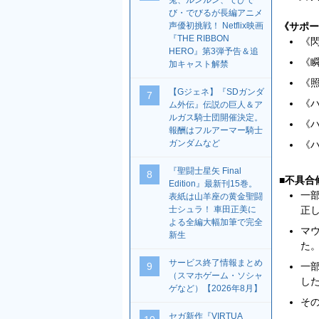
兎、ルンルン、でびで
び・でびるが長編アニメ
声優初挑戦！ Netflix映画
《サポー
『THE RIBBON
《閃
HERO』第3弾予告＆追
《瞬
加キャスト解禁
《照
【Gジェネ】『SDガンダ
7
《ハ
ム外伝』伝説の巨人＆ア
ルガス騎士団開催決定。
《ハ
報酬はフルアーマー騎士
ガンダムなど
《ハ
『聖闘士星矢 Final
8
■不具合
Edition』最新刊15巻。
一
表紙は山羊座の黄金聖闘
士シュラ！ 車田正美に
正
よる全編大幅加筆で完全
マ
新生
た
サービス終了情報まとめ
9
一
（スマホゲーム・ソシャ
し
ゲなど）【2026年8月】
そ
セガ新作『VIRTUA