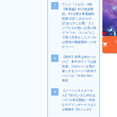
アニメ『リゼロ』4期
7
【奪還編】8/12放送開
始。PV公開＆奪還編初
回第12話“これからの
話”あらすじ公開。エミ
リアたちの想いを受け取
り“ナツキ・スバル”とし
て戦う決意をしたスバル
『E
は塔内の螺旋階段へと向
かう――
【新作】世界は終わった
8
けど、車中泊ライフは超
快適。1台のバンを我が
家にするコージー終末サ
バイバル『In the Van』
発表
【ジージェネエターナ
9
ル】“SDガンダム外伝ま
つり”が本日開始！ 特別
なログインボーナスなど
が開催中【Gジェネ】