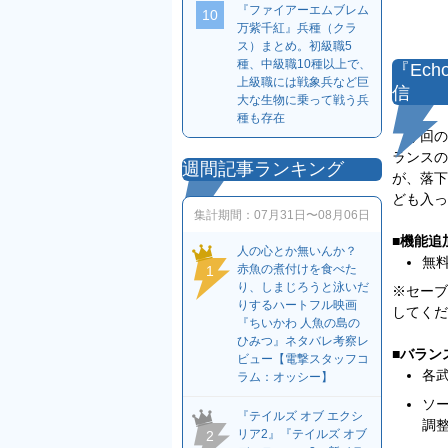
『ファイアーエムブレム
10
万紫千紅』兵種（クラ
ス）まとめ。初級職5
種、中級職10種以上で、
『Ech
上級職には戦象兵など巨
信
大な生物に乗って戦う兵
種も存在
今回の
ランスの
週間記事ランキング
が、落下
ども入っ
集計期間：
07月31日〜08月06日
■機能追
人の心とか無いんか？
無
赤魚の煮付けを食べた
1
り、しまじろうと泳いだ
※セーブ
りするハートフル映画
してくだ
『ちいかわ 人魚の島の
ひみつ』ネタバレ考察レ
■バラン
ビュー【電撃スタッフコ
各
ラム：オッシー】
ソ
『テイルズ オブ エクシ
調
リア2』『テイルズ オブ
2