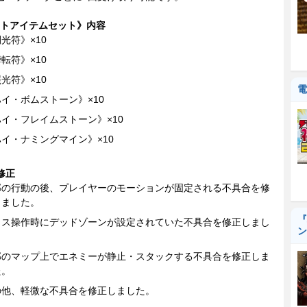
トアイテムセット》内容
光符》×10
転符》×10
光符》×10
電
イ・ボムストーン》×10
イ・フレイムストーン》×10
イ・ナミングマイン》×10
修正
部の行動の後、プレイヤーのモーションが固定される不具合を修
しました。
『
ウス操作時にデッドゾーンが設定されていた不具合を修正しまし
ン
。
部のマップ上でエネミーが静止・スタックする不具合を修正しま
た。
の他、軽微な不具合を修正しました。