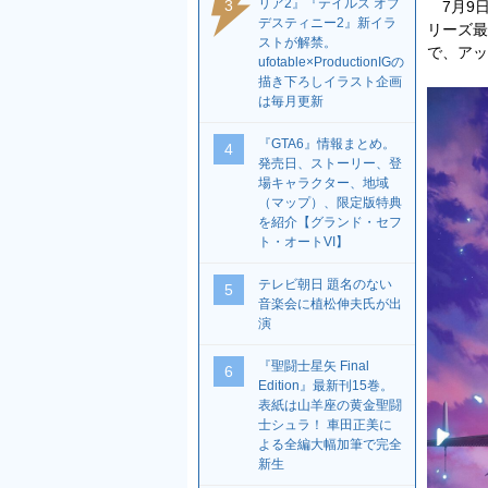
リア2』『テイルズ オブ
3
7月9日
デスティニー2』新イラ
リーズ最新
ストが解禁。
で、アッ
ufotable×ProductionIGの
描き下ろしイラスト企画
は毎月更新
『GTA6』情報まとめ。
4
発売日、ストーリー、登
場キャラクター、地域
（マップ）、限定版特典
を紹介【グランド・セフ
ト・オートVI】
テレビ朝日 題名のない
5
音楽会に植松伸夫氏が出
演
『聖闘士星矢 Final
6
Edition』最新刊15巻。
表紙は山羊座の黄金聖闘
士シュラ！ 車田正美に
よる全編大幅加筆で完全
新生