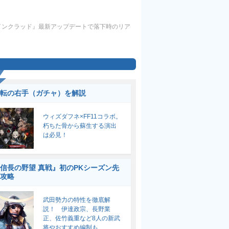
アインクラッド』最新アップデートで落下時のリア
転の右手（ガチャ）を解説
ウィズダフネ×FF11コラボ。
朽ちた骨から蘇生する演出
は必見！
信長の野望 真戦』初のPKシーズン先
攻略
武田勢力の特性を徹底解
説！ 伊達政宗、長野業
正、佐竹義重など8人の新武
将やおすすめ編制も