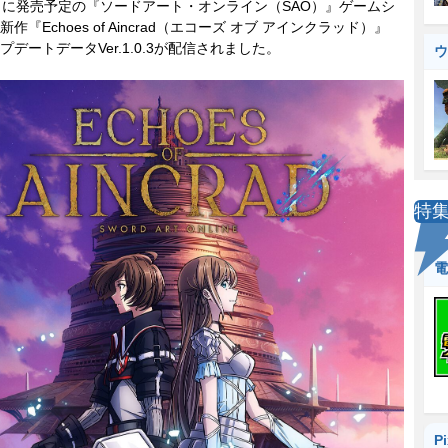
に発売予定の『ソードアート・オンライン（SAO）』ゲームシ
作『Echoes of Aincrad（エコーズ オブ アインクラッド）』
プデートデータVer.1.0.3が配信されました。
ウ
特
電
P