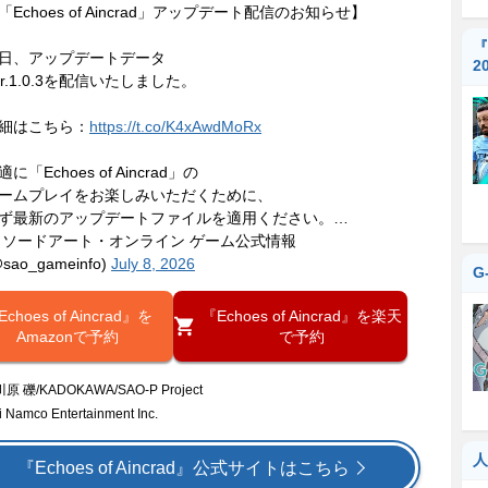
「Echoes of Aincrad」アップデート配信のお知らせ】
『
日、アップデートデータ
2
er.1.0.3を配信いたしました。
細はこちら：
https://t.co/K4xAwdMoRx
適に「Echoes of Aincrad」の
ームプレイをお楽しみいただくために、
ず最新のアップデートファイルを適用ください。…
 ソードアート・オンライン ゲーム公式情報
sao_gameinfo)
July 8, 2026
G
choes of Aincrad』を
『Echoes of Aincrad』を楽天
Amazonで予約
で予約
川原 礫/KADOKAWA/SAO-P Project
 Namco Entertainment Inc.
人
『Echoes of Aincrad』公式サイトはこちら