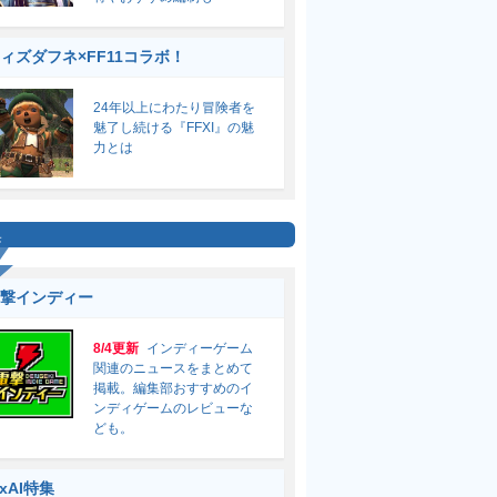
ィズダフネ×FF11コラボ！
24年以上にわたり冒険者を
魅了し続ける『FFXI』の魅
力とは
集
撃インディー
8/4更新
インディーゲーム
関連のニュースをまとめて
掲載。編集部おすすめのイ
ンディゲームのレビューな
ども。
ixAI特集