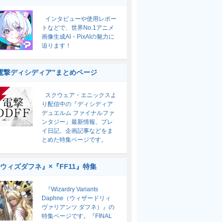
インタビューや使用レポー
トなどで、世界No.1アニメ
画像生成AI・PixAIの魅力に
迫ります！
電撃ディシディア”まとめページ
スクウェア・エニックスよ
り配信中の『ディシディア
デュエルム ファイナルファ
ンタジー』最新情報、プレ
イ日記、企画記事などをま
とめた特集ページです。
ウィズダフネ』×『FF11』特集
『Wizardry Variants
Daphne（ウィザードリィ
ヴァリアンツ ダフネ）』の
特集ページです。『FINAL