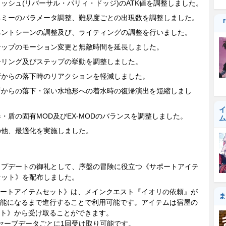
ッシュ(リバーサル・パリィ・ドッジ)のATK値を調整しました。
ネミーのパラメータ調整、難易度ごとの出現数を調整しました。
『
ベントシーンの調整及び、ライティングの調整を行いました。
テップのモーション変更と無敵時間を延長しました。
ーリング及びステップの挙動を調整しました。
所からの落下時のリアクションを軽減しました。
所からの落下・深い水地形への着水時の復帰演出を短縮しまし
。
イ
・盾の固有MOD及びEX-MODのバランスを調整しました。
ム
の他、最適化を実施しました。
ップデートの御礼として、序盤の冒険に役立つ《サポートアイテ
セット》を配布しました。
ートアイテムセット》は、メインクエスト『イオリの依頼』が
ま
能になるまで進行することで利用可能です。アイテムは宿屋の
ト》から受け取ることができます。
セーブデータごとに1回受け取り可能です。