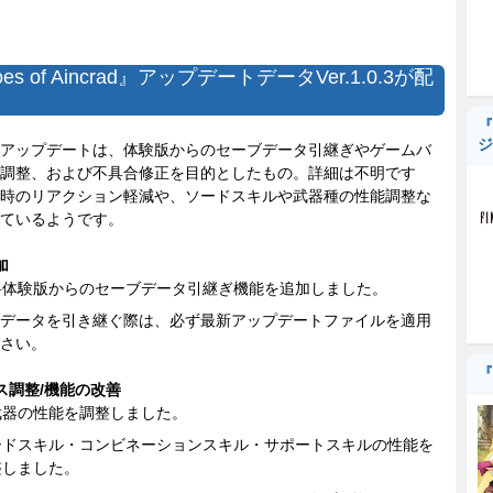
oes of Aincrad』アップデートデータVer.1.0.3が配
『
ジ
アップデートは、体験版からのセーブデータ引継ぎやゲームバ
調整、および不具合修正を目的としたもの。詳細は不明です
時のリアクション軽減や、ソードスキルや武器種の性能調整な
ているようです。
加
料体験版からのセーブデータ引継ぎ機能を追加しました。
データを引き継ぐ際は、必ず最新アップデートファイルを適用
さい。
『
ス調整/機能の改善
武器の性能を調整しました。
ードスキル・コンビネーションスキル・サポートスキルの性能を
整しました。