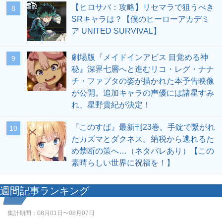
【ヒロサバ：攻略】リセマラで狙うべき
8
SRキャラは？【僕のヒーローアカデミ
ア UNITED SURVIVAL】
劇場版『メイドインアビス 目覚める神
9
秘』深界七層へと進むリコ・レグ・ナナ
チ・ファプタの姿が描かれた本予告映像
が公開。追加キャラの声優には諸星すみ
れ、星野貴紀が決定！
『このすば』最新刊23巻。手錠で繋がれ
10
たカズマとダクネス。納税から逃れるた
め禁断の策へ…（ネタバレあり）【この
素晴らしい世界に祝福を！】
週間記事ランキング
集計期間：
08月01日〜08月07日