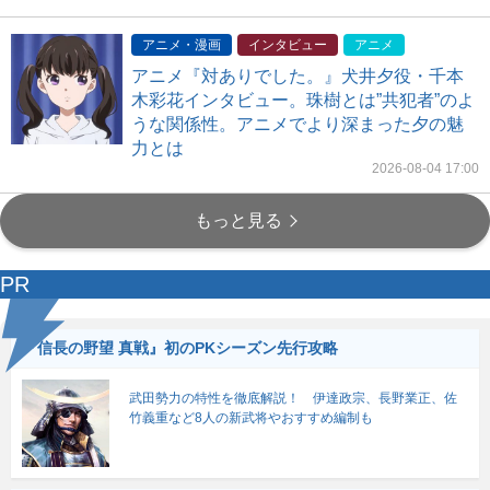
アニメ・漫画
インタビュー
アニメ
アニメ『対ありでした。』犬井夕役・千本
木彩花インタビュー。珠樹とは”共犯者”のよ
うな関係性。アニメでより深まった夕の魅
力とは
2026-08-04 17:00
もっと見る
PR
『信長の野望 真戦』初のPKシーズン先行攻略
武田勢力の特性を徹底解説！ 伊達政宗、長野業正、佐
竹義重など8人の新武将やおすすめ編制も