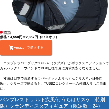
価格：4,550円⇒2,857円（37％オフ）
Amazonで購入する
コスプレラバーダック“TUBBZ（タブズ）”がボックスエディションで
カムバック！ ウインドウBOX仕様で更にお求め安くなりました。
寸法は日本で流通するラバーダックよりもずんぐり大きい身長約
9cm。シリーズで揃えるも、TUBBZコレクターへの仲間入りもご自由
に。
バンプレスト ナルト疾風伝 うちはサスケ（特別
版）グランディスタフィギュア（限定数：24）