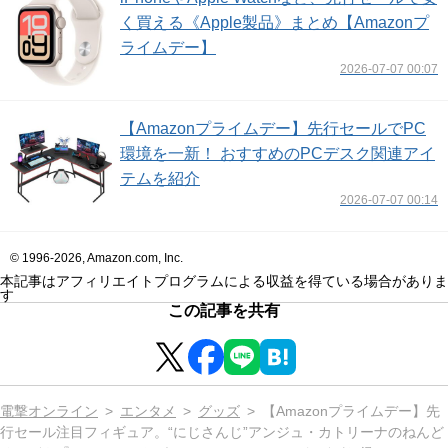
く買える《Apple製品》まとめ【Amazonプ
ライムデー】
2026-07-07 00:07
【Amazonプライムデー】先行セールでPC
環境を一新！ おすすめのPCデスク関連アイ
テムを紹介
2026-07-07 00:14
© 1996-2026, Amazon.com, Inc.
本記事はアフィリエイトプログラムによる収益を得ている場合がありま
す
この記事を共有
電撃オンライン
エンタメ
グッズ
【Amazonプライムデー】先
行セール注目フィギュア。“にじさんじ”アンジュ・カトリーナのねんど