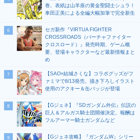
巻。表紙は山羊座の黄金聖闘士シュラ！
車田正美による全編大幅加筆で完全新生
セガ新作『VIRTUA FIGHTER
6
CROSSROADS（バーチャファイター
クロスロード）』発売時期、ゲーム概
要、登場キャラクターなど最新情報まと
め
【SAO×結城さくな】コラボグッズがフ
7
ァミマで8/13発売。描き下ろしイラスト
使用のアクキー＆缶バッジが登場
【Gジェネ】『SDガンダム外伝』伝説の
8
巨人＆アルガス騎士団開催決定。報酬は
フルアーマー騎士ガンダムなど
【Gジェネ攻略】『ガンダムW』シリー
9