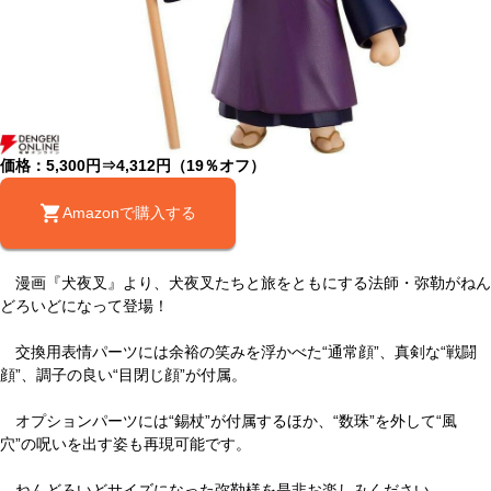
価格：5,300円⇒4,312円（19％オフ）
Amazonで購入する
漫画『犬夜叉』より、犬夜叉たちと旅をともにする法師・弥勒がねん
どろいどになって登場！
交換用表情パーツには余裕の笑みを浮かべた“通常顔”、真剣な“戦闘
顔”、調子の良い“目閉じ顔”が付属。
オプションパーツには“錫杖”が付属するほか、“数珠”を外して“風
穴”の呪いを出す姿も再現可能です。
ねんどろいどサイズになった弥勒様を是非お楽しみください。