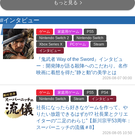
もっと見る
#インタビュー
ゲーム
家庭用ゲーム
PS5
Nintendo Switch 2
Nintendo Switch
Xbox Series X
PCゲーム
Steam
インタビュー
『鬼武者 Way of the Sword』インタビュ
ー：開発陣が語る殺陣へのこだわり。名作
映画に着想を得た"静と動”の美学とは
2026-08-07 00:00
ゲーム
家庭用ゲーム
PS5
PS4
Nintendo Switch
Steam
インタビュー
社長になったら好きなゲームを作って、や
りたい放題できるはずが!? 社長業とクリエ
イターの“二足のわらじ”【新川宗平53周年：
スーパーニッチの流儀＃8】
2026-08-05 10:50