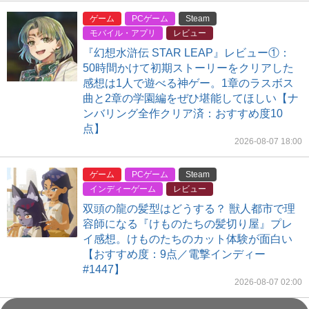
ゲーム
PCゲーム
Steam
モバイル・アプリ
レビュー
『幻想水滸伝 STAR LEAP』レビュー①：
50時間かけて初期ストーリーをクリアした
感想は1人で遊べる神ゲー。1章のラスボス
曲と2章の学園編をぜひ堪能してほしい【ナ
ンバリング全作クリア済：おすすめ度10
点】
2026-08-07 18:00
ゲーム
PCゲーム
Steam
インディーゲーム
レビュー
双頭の龍の髪型はどうする？ 獣人都市で理
容師になる『けものたちの髪切り屋』プレ
イ感想。けものたちのカット体験が面白い
【おすすめ度：9点／電撃インディー
#1447】
2026-08-07 02:00