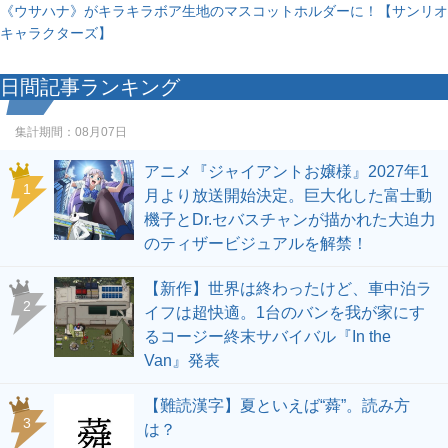
《ウサハナ》がキラキラボア生地のマスコットホルダーに！【サンリオ
キャラクターズ】
日間記事ランキング
集計期間：
08月07日
アニメ『ジャイアントお嬢様』2027年1
1
月より放送開始決定。巨大化した富士動
機子とDr.セバスチャンが描かれた大迫力
のティザービジュアルを解禁！
【新作】世界は終わったけど、車中泊ラ
2
イフは超快適。1台のバンを我が家にす
るコージー終末サバイバル『In the
Van』発表
【難読漢字】夏といえば“蕣”。読み方
3
は？