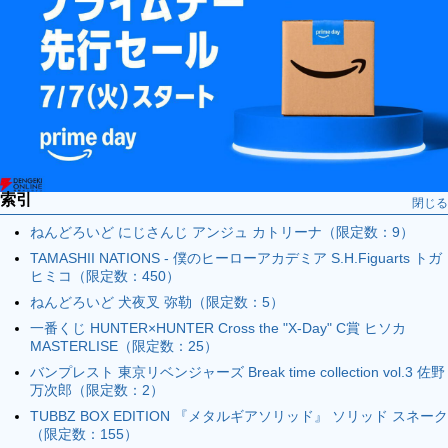
索引
閉じる
ねんどろいど にじさんじ アンジュ カトリーナ（限定数：9）
TAMASHII NATIONS - 僕のヒーローアカデミア S.H.Figuarts トガ
ヒミコ（限定数：450）
ねんどろいど 犬夜叉 弥勒（限定数：5）
一番くじ HUNTER×HUNTER Cross the "X-Day" C賞 ヒソカ
MASTERLISE（限定数：25）
バンプレスト 東京リベンジャーズ Break time collection vol.3 佐野
万次郎（限定数：2）
TUBBZ BOX EDITION 『メタルギアソリッド』 ソリッド スネーク
（限定数：155）