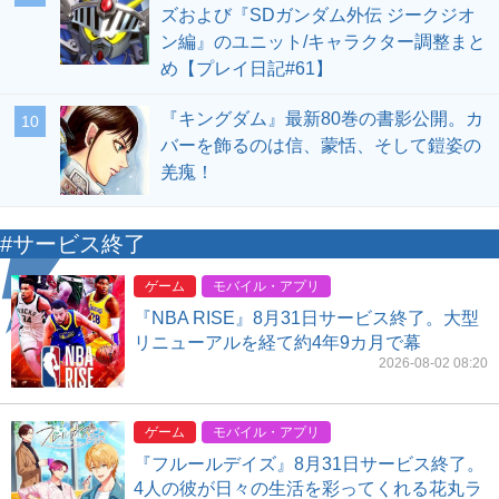
ズおよび『SDガンダム外伝 ジークジオ
ン編』のユニット/キャラクター調整まと
め【プレイ日記#61】
『キングダム』最新80巻の書影公開。カ
10
バーを飾るのは信、蒙恬、そして鎧姿の
羌瘣！
#サービス終了
ゲーム
モバイル・アプリ
『NBA RISE』8月31日サービス終了。大型
リニューアルを経て約4年9カ月で幕
2026-08-02 08:20
ゲーム
モバイル・アプリ
『フルールデイズ』8月31日サービス終了。
4人の彼が日々の生活を彩ってくれる花丸ラ