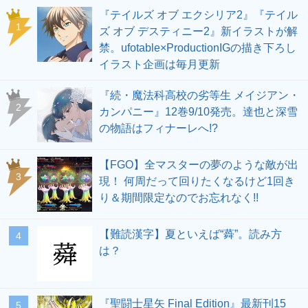
『テイルズ オブ エクシリア2』『テイル
1
ズ オブ デスティニー2』新イラストが解
禁。ufotable×ProductionIGの描き下ろし
イラスト企画は毎月更新
『続・魔法科高校の劣等生 メイジアン・
2
カンパニー』12巻9/10発売。達也と深雪
の物語はフィナーレへ!?
【FGO】全マスターの夢のような敵が出
3
現！ 何周だって回りたくなるけど1回き
り＆期間限定なのでお忘れなく!!
【難読漢字】夏といえば“蕣”。読み方
4
は？
『聖闘士星矢 Final Edition』最新刊15
5