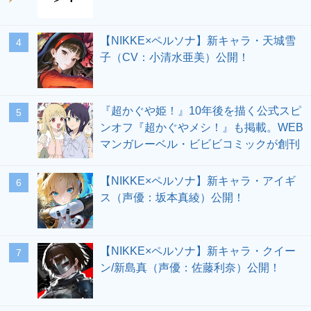
【NIKKE×ペルソナ】新キャラ・天城雪
4
子（CV：小清水亜美）公開！
『超かぐや姫！』10年後を描く公式スピ
5
ンオフ『超かぐやメシ！』も掲載。WEB
マンガレーベル・ビビビコミックが創刊
【NIKKE×ペルソナ】新キャラ・アイギ
6
ス（声優：坂本真綾）公開！
【NIKKE×ペルソナ】新キャラ・クイー
7
ン/新島真（声優：佐藤利奈）公開！