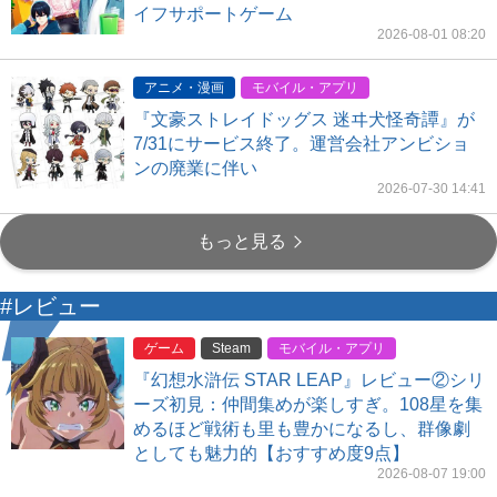
イフサポートゲーム
2026-08-01 08:20
アニメ・漫画
モバイル・アプリ
『文豪ストレイドッグス 迷ヰ犬怪奇譚』が
7/31にサービス終了。運営会社アンビショ
ンの廃業に伴い
2026-07-30 14:41
もっと見る
#レビュー
ゲーム
Steam
モバイル・アプリ
『幻想水滸伝 STAR LEAP』レビュー②シリ
ーズ初見：仲間集めが楽しすぎ。108星を集
めるほど戦術も里も豊かになるし、群像劇
としても魅力的【おすすめ度9点】
2026-08-07 19:00