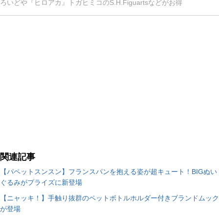
ろいどや『ヒロアカ』トガヒミコのS.H.Figuartsなどがお得
関連記事
【パペットスンスン】フランスパンを抱える姿が超キュート！BIGぬい
ぐるみがプライズに新登場
【ニャッキ！】手触り抜群のペットボトルホルダー付きブランドムック
が登場