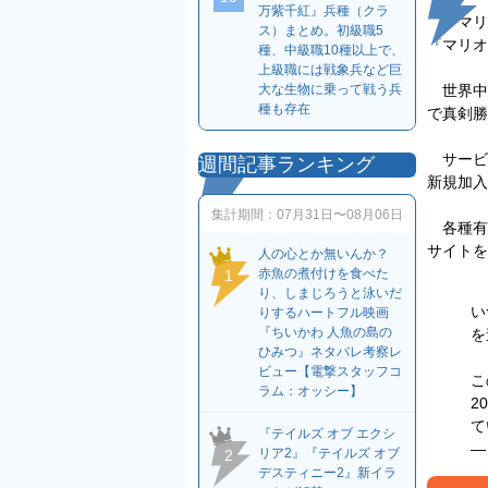
万紫千紅』兵種（クラ
『マリオ
ス）まとめ。初級職5
『マリオ
種、中級職10種以上で、
上級職には戦象兵など巨
大な生物に乗って戦う兵
世界中
種も存在
で真剣勝
サービ
週間記事ランキング
新規加入
集計期間：
07月31日〜08月06日
各種有
サイトを
人の心とか無いんか？
赤魚の煮付けを食べた
1
り、しまじろうと泳いだ
い
りするハートフル映画
『ちいかわ 人魚の島の
を
ひみつ』ネタバレ考察レ
ビュー【電撃スタッフコ
こ
ラム：オッシー】
2
て
『テイルズ オブ エクシ
—
リア2』『テイルズ オブ
2
デスティニー2』新イラ