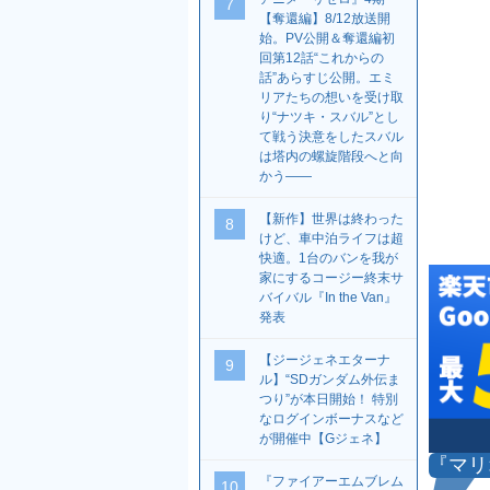
7
【奪還編】8/12放送開
始。PV公開＆奪還編初
回第12話“これからの
話”あらすじ公開。エミ
リアたちの想いを受け取
り“ナツキ・スバル”とし
て戦う決意をしたスバル
は塔内の螺旋階段へと向
かう――
【新作】世界は終わった
8
けど、車中泊ライフは超
快適。1台のバンを我が
家にするコージー終末サ
バイバル『In the Van』
発表
【ジージェネエターナ
9
ル】“SDガンダム外伝ま
つり”が本日開始！ 特別
なログインボーナスなど
が開催中【Gジェネ】
『マリ
『ファイアーエムブレム
10