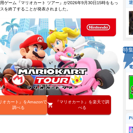
逆
ゲーム『マリオカート ツアー』が2026年9月30日15時をもっ
スを終了することが発表されました。
特
電
リオカート』をAmazonで
『マリオカート』を楽天で調
調べる
べる
P