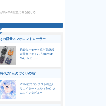
』が約7年の歴史に幕を閉じる
6gの軽量スマホコントローラー
絶妙なオモチャ感と高級感
が最高にエモい『abxylute
M4』レビュー
I時代の"ものづくりの軸"
PixAI公式コンテスト8冠ク
リエイター・エル（Eru）さ
んにインタビュー