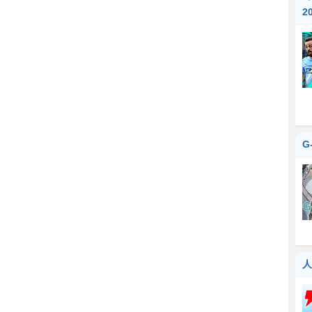
『
2
G
人