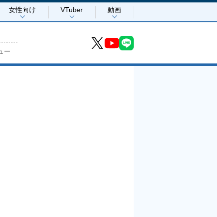
女性向け
VTuber
動画
ュー