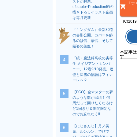
ストが解禁。
『マ
ufotable×ProductionIGの
描き下ろしイラスト企画
は毎月更新
(C)2019
『キングダム』最新80巻
の書影公開。カバーを飾
3
るのは信、蒙恬、そして
鎧姿の羌瘣！
本記事は
す
『続・魔法科高校の劣等
4
生 メイジアン・カンパ
ニー』12巻9/10発売。達
也と深雪の物語はフィナ
ーレへ!?
【FGO】全マスターの夢
5
のような敵が出現！ 何
周だって回りたくなるけ
ど1回きり＆期間限定な
のでお忘れなく!!
【にじさんじ】月ノ美
6
兎、ルンルン、でびで