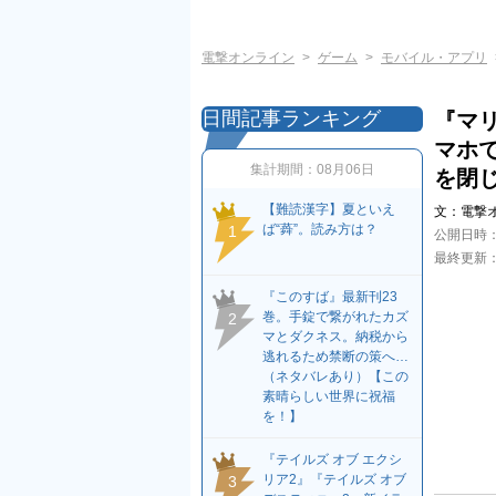
電撃オンライン
ゲーム
モバイル・アプリ
日間記事ランキング
『マリ
マホ
集計期間：
08月06日
を閉
【難読漢字】夏といえ
文：
電撃
ば“蕣”。読み方は？
1
公開日時
最終更新
『このすば』最新刊23
巻。手錠で繋がれたカズ
2
マとダクネス。納税から
逃れるため禁断の策へ…
（ネタバレあり）【この
素晴らしい世界に祝福
を！】
『テイルズ オブ エクシ
リア2』『テイルズ オブ
3