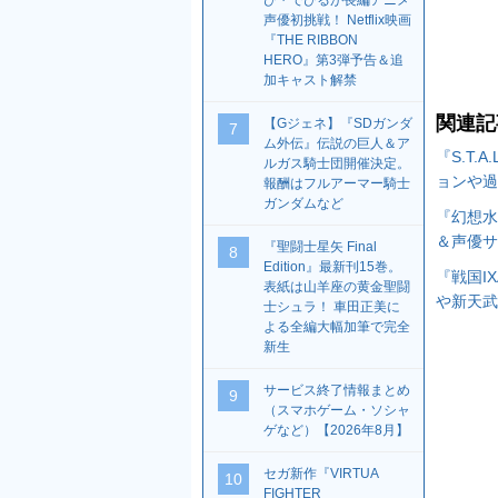
び・でびるが長編アニメ
声優初挑戦！ Netflix映画
『THE RIBBON
HERO』第3弾予告＆追
加キャスト解禁
関連記
【Gジェネ】『SDガンダ
7
ム外伝』伝説の巨人＆ア
『S.T.
ルガス騎士団開催決定。
ョンや過
報酬はフルアーマー騎士
ガンダムなど
『幻想水
＆声優サ
『聖闘士星矢 Final
8
Edition』最新刊15巻。
『戦国I
表紙は山羊座の黄金聖闘
や新天武
士シュラ！ 車田正美に
よる全編大幅加筆で完全
新生
サービス終了情報まとめ
9
（スマホゲーム・ソシャ
ゲなど）【2026年8月】
セガ新作『VIRTUA
10
FIGHTER