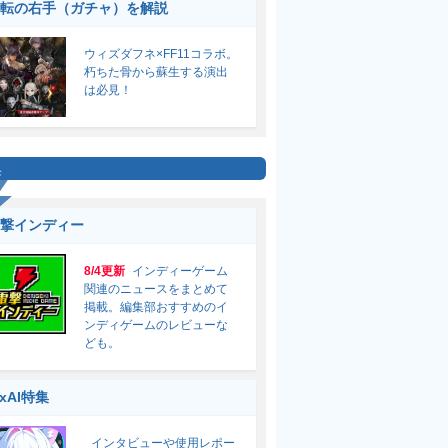
転の右手（ガチャ）を解説
ウィズダフネ×FF11コラボ。
朽ちた骨から蘇生する演出
は必見！
集
撃インディー
8/4更新
インディーゲーム
関連のニュースをまとめて
掲載。編集部おすすめのイ
ンディゲームのレビューな
ども。
ixAI特集
インタビューや使用レポー