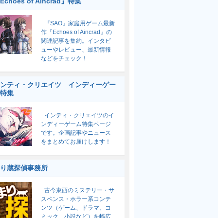
Echoes of Aincrad』特集
『SAO』家庭用ゲーム最新
作『Echoes of Aincrad』の
関連記事を集約。インタビ
ューやレビュー、最新情報
などをチェック！
ンティ・クリエイツ インディーゲー
特集
インティ・クリエイツのイ
ンディーゲーム特集ページ
です。企画記事やニュース
をまとめてお届けします！
り蔵探偵事務所
古今東西のミステリー・サ
スペンス・ホラー系コンテ
ンツ（ゲーム、ドラマ、コ
ミック、小説など）を幅広