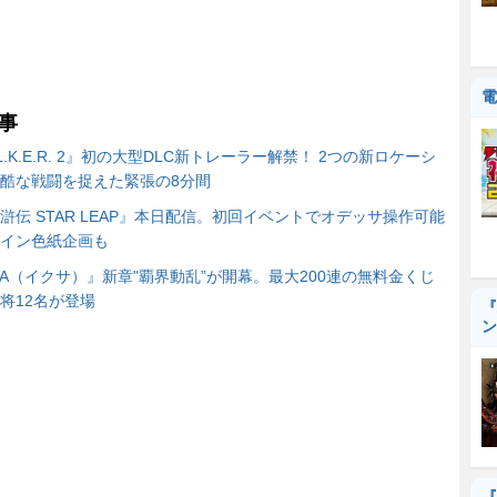
電
事
A.L.K.E.R. 2』初の大型DLC新トレーラー解禁！ 2つの新ロケーシ
酷な戦闘を捉えた緊張の8分間
滸伝 STAR LEAP』本日配信。初回イベントでオデッサ操作可能
イン色紙企画も
XA（イクサ）』新章"覇界動乱”が開幕。最大200連の無料金くじ
将12名が登場
『
ン