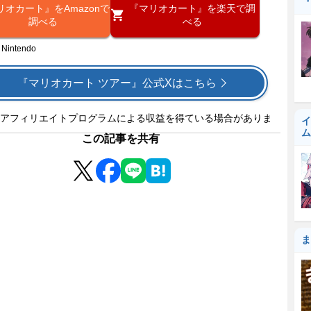
『
リオカート』をAmazonで
『マリオカート』を楽天で調
調べる
べる
 Nintendo
『マリオカート ツアー』公式Xはこちら
アフィリエイトプログラムによる収益を得ている場合がありま
イ
ム
この記事を共有
ま