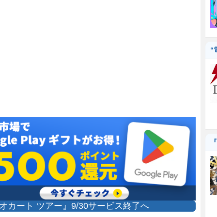
“
『
オカート ツアー』9/30サービス終了へ