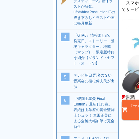
デスティニー2』新イラ
スマホ用
ストが解禁。
てサービ
ufotable×ProductionIGの
描き下ろしイラスト企画
は毎月更新
『GTA6』情報まとめ。
4
発売日、ストーリー、登
場キャラクター、地域
（マップ）、限定版特典
を紹介【グランド・セフ
ト・オートVI】
テレビ朝日 題名のない
5
音楽会に植松伸夫氏が出
演
『聖闘士星矢 Final
6
Edition』最新刊15巻。
『マ
表紙は山羊座の黄金聖闘
士シュラ！ 車田正美に
よる全編大幅加筆で完全
新生
アニメ『リゼロ』4期