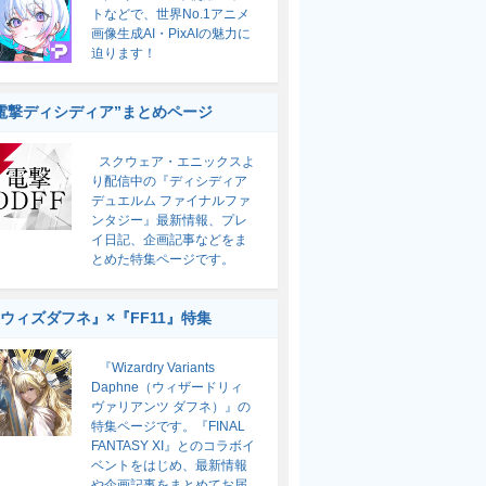
トなどで、世界No.1アニメ
画像生成AI・PixAIの魅力に
迫ります！
電撃ディシディア”まとめページ
スクウェア・エニックスよ
り配信中の『ディシディア
デュエルム ファイナルファ
ンタジー』最新情報、プレ
イ日記、企画記事などをま
とめた特集ページです。
ウィズダフネ』×『FF11』特集
『Wizardry Variants
Daphne（ウィザードリィ
ヴァリアンツ ダフネ）』の
特集ページです。『FINAL
FANTASY XI』とのコラボイ
ベントをはじめ、最新情報
や企画記事をまとめてお届