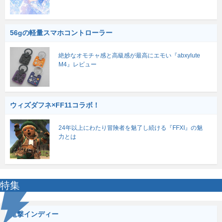
56gの軽量スマホコントローラー
絶妙なオモチャ感と高級感が最高にエモい『abxylute
M4』レビュー
ウィズダフネ×FF11コラボ！
24年以上にわたり冒険者を魅了し続ける『FFXI』の魅
力とは
特集
電撃インディー