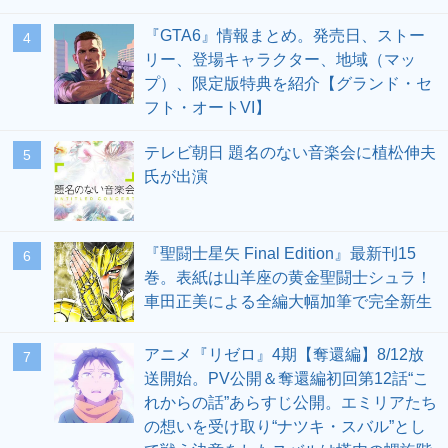
『GTA6』情報まとめ。発売日、ストー
4
リー、登場キャラクター、地域（マッ
プ）、限定版特典を紹介【グランド・セ
フト・オートVI】
テレビ朝日 題名のない音楽会に植松伸夫
5
氏が出演
『聖闘士星矢 Final Edition』最新刊15
6
巻。表紙は山羊座の黄金聖闘士シュラ！
車田正美による全編大幅加筆で完全新生
アニメ『リゼロ』4期【奪還編】8/12放
7
送開始。PV公開＆奪還編初回第12話“こ
れからの話”あらすじ公開。エミリアたち
の想いを受け取り“ナツキ・スバル”とし