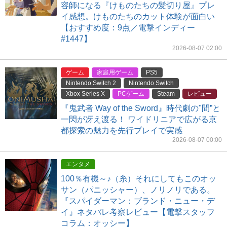
容師になる『けものたちの髪切り屋』プレ
イ感想。けものたちのカット体験が面白い
【おすすめ度：9点／電撃インディー
#1447】
2026-08-07 02:00
ゲーム
家庭用ゲーム
PS5
Nintendo Switch 2
Nintendo Switch
Xbox Series X
PCゲーム
Steam
レビュー
『鬼武者 Way of the Sword』時代劇の"間”と
一閃が冴え渡る！ ワイドリニアで広がる京
都探索の魅力を先行プレイで実感
2026-08-07 00:00
エンタメ
100％有機～♪（糸）それにしてもこのオッ
サン（パニッシャー）、ノリノリである。
『スパイダーマン：ブランド・ニュー・デ
イ』ネタバレ考察レビュー【電撃スタッフ
コラム：オッシー】