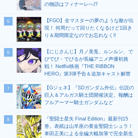
の物語はフィナーレへ!?
【FGO】全マスターの夢のような敵が出
5
現！ 何周だって回りたくなるけど1回き
り＆期間限定なのでお忘れなく!!
【にじさんじ】月ノ美兎、ルンルン、で
6
びでび・でびるが長編アニメ声優初挑
戦！ Netflix映画『THE RIBBON
HERO』第3弾予告＆追加キャスト解禁
【Gジェネ】『SDガンダム外伝』伝説の
7
巨人＆アルガス騎士団開催決定。報酬は
フルアーマー騎士ガンダムなど
『聖闘士星矢 Final Edition』最新刊15
8
巻。表紙は山羊座の黄金聖闘士シュラ！
車田正美による全編大幅加筆で完全新生