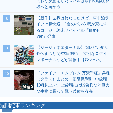
て戦う決意をしたスバルは塔内の螺旋階
段へと向かう――
【新作】世界は終わったけど、車中泊ラ
8
イフは超快適。1台のバンを我が家にす
るコージー終末サバイバル『In the
Van』発表
【ジージェネエターナル】“SDガンダム
9
外伝まつり”が本日開始！ 特別なログイ
ンボーナスなどが開催中【Gジェネ】
『ファイアーエムブレム 万紫千紅』兵種
10
（クラス）まとめ。初級職5種、中級職
10種以上で、上級職には戦象兵など巨大
な生物に乗って戦う兵種も存在
週間記事ランキング