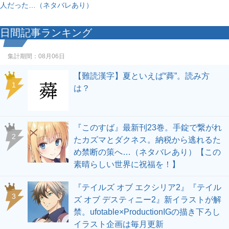
人だった…（ネタバレあり）
日間記事ランキング
集計期間：
08月06日
【難読漢字】夏といえば“蕣”。読み方
1
は？
『このすば』最新刊23巻。手錠で繋がれ
2
たカズマとダクネス。納税から逃れるた
め禁断の策へ…（ネタバレあり）【この
素晴らしい世界に祝福を！】
『テイルズ オブ エクシリア2』『テイル
3
ズ オブ デスティニー2』新イラストが解
禁。ufotable×ProductionIGの描き下ろし
イラスト企画は毎月更新