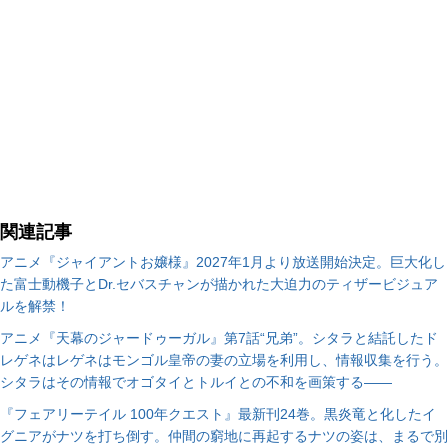
関連記事
アニメ『ジャイアントお嬢様』2027年1月より放送開始決定。巨大化し
た富士動機子とDr.セバスチャンが描かれた大迫力のティザービジュア
ルを解禁！
アニメ『天幕のジャードゥーガル』第7話“兄弟”。シタラと結託したド
レゲネはレゲネはモンゴル皇帝の妻の立場を利用し、情報収集を行う。
シタラはその情報でオゴタイとトルイとの不和を画策する――
『フェアリーテイル 100年クエスト』最新刊24巻。黒炎竜と化したイ
グニアがナツを打ち倒す。仲間の窮地に再起するナツの姿は、まるで別