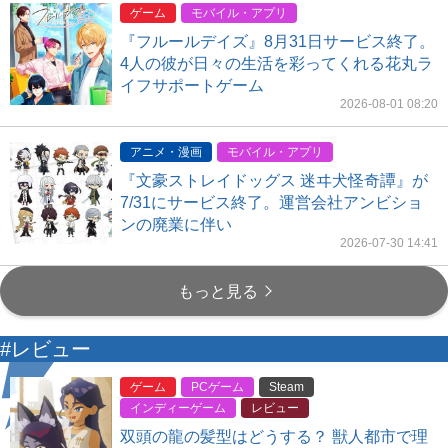
ゲーム
モバイル・アプリ
『フルールデイズ』8月31日サービス終了。
4人の彼が日々の生活を彩ってくれる花丸ラ
イフサポートゲーム
2026-08-01 08:20
アニメ・漫画
モバイル・アプリ
『文豪ストレイドッグス 迷ヰ犬怪奇譚』が
7/31にサービス終了。運営会社アンビショ
ンの廃業に伴い
2026-07-30 14:41
もっと見る
#レビュー
ゲーム
PCゲーム
Steam
インディーゲーム
レビュー
双頭の龍の髪型はどうする？ 獣人都市で理