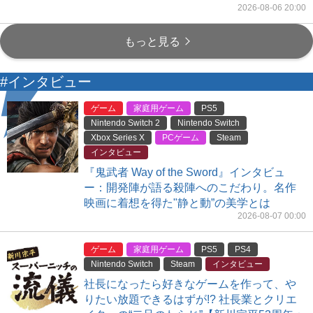
2026-08-06 20:00
もっと見る
#インタビュー
ゲーム
家庭用ゲーム
PS5
Nintendo Switch 2
Nintendo Switch
Xbox Series X
PCゲーム
Steam
インタビュー
『鬼武者 Way of the Sword』インタビュ
ー：開発陣が語る殺陣へのこだわり。名作
映画に着想を得た"静と動”の美学とは
2026-08-07 00:00
ゲーム
家庭用ゲーム
PS5
PS4
Nintendo Switch
Steam
インタビュー
社長になったら好きなゲームを作って、や
りたい放題できるはずが!? 社長業とクリエ