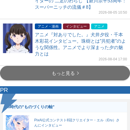
イターの“二足のわらじ”【新川宗平53周年：
スーパーニッチの流儀＃8】
2026-08-05 10:50
アニメ・漫画
インタビュー
アニメ
アニメ『対ありでした。』犬井夕役・千本
木彩花インタビュー。珠樹とは”共犯者”のよ
うな関係性。アニメでより深まった夕の魅
力とは
2026-08-04 17:00
もっと見る
PR
AI時代の"ものづくりの軸"
PixAI公式コンテスト8冠クリエイター・エル（Eru）さ
んにインタビュー