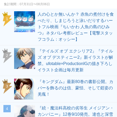
集計期間：
07月31日〜08月06日
人の心とか無いんか？ 赤魚の煮付けを食
1
べたり、しまじろうと泳いだりするハー
トフル映画『ちいかわ 人魚の島のひみ
つ』ネタバレ考察レビュー【電撃スタッ
フコラム：オッシー】
『テイルズ オブ エクシリア2』『テイル
2
ズ オブ デスティニー2』新イラストが解
禁。ufotable×ProductionIGの描き下ろし
イラスト企画は毎月更新
『キングダム』最新80巻の書影公開。カ
3
バーを飾るのは信、蒙恬、そして鎧姿の
羌瘣！
『続・魔法科高校の劣等生 メイジアン・
4
カンパニー』12巻9/10発売。達也と深雪