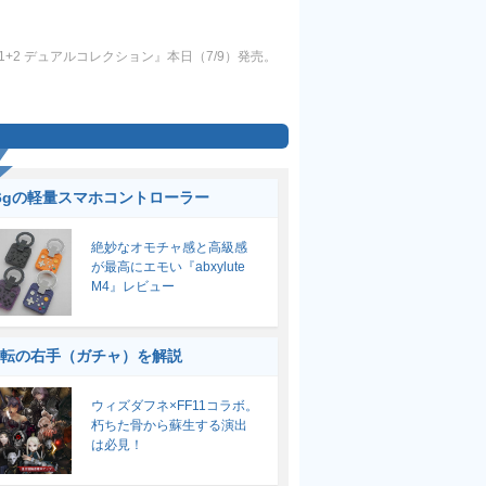
1+2 デュアルコレクション』本日（7/9）発売。
6gの軽量スマホコントローラー
絶妙なオモチャ感と高級感
が最高にエモい『abxylute
M4』レビュー
転の右手（ガチャ）を解説
ウィズダフネ×FF11コラボ。
朽ちた骨から蘇生する演出
は必見！