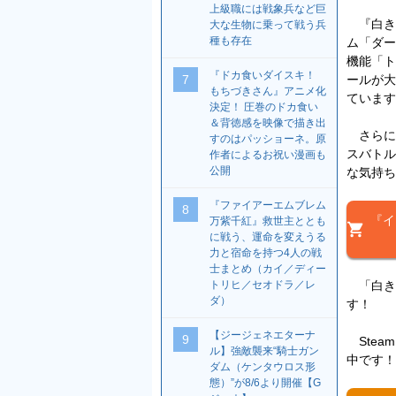
上級職には戦象兵など巨
『白き鋼
大な生物に乗って戦う兵
種も存在
ム「ダー
機能「ト
『ドカ食いダイスキ！
ールが大
7
もちづきさん』アニメ化
ています
決定！ 圧巻のドカ食い
＆背徳感を映像で描き出
さらに
すのはパッショーネ。原
スバトル
作者によるお祝い漫画も
公開
な気持ち
『ファイアーエムブレム
8
『イ
万紫千紅』救世主ととも
に戦う、運命を変えうる
力と宿命を持つ4人の戦
士まとめ（カイ／ディー
「白き鋼
トリヒ／セオドラ／レ
ダ）
す！
【ジージェネエターナ
9
Stea
ル】強敵襲来“騎士ガン
中です！
ダム（ケンタウロス形
態）”が8/6より開催【G