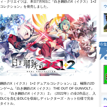
・クリエイツは、本日7月9日に『白き鋼鉄のX（イクス） 1+2
ウ
コレクション』を発売しました。
特
電
鉄のX（イクス） 1+2 デュアルコレクション』は、極限の2D
ンゲーム『白き鋼鉄のX（イクス） THE OUT OF GUNVOLT』
9年）、『白き鋼鉄のX（イクス） 2』（2022年）の全2作品と、入
DLCを含む全DLCを収録しディレクターズ・カット仕様で完全
P
タイトル。