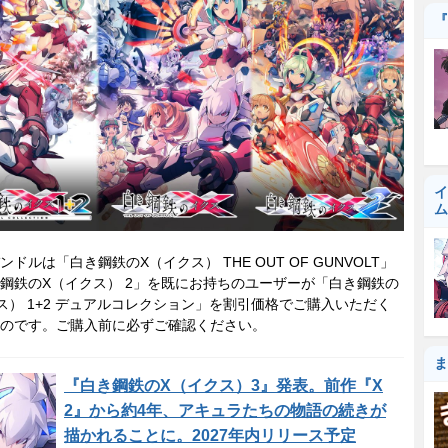
『
イ
ム
ンドルは「白き鋼鉄のX（イクス） THE OUT OF GUNVOLT」
鋼鉄のX（イクス） 2」を既にお持ちのユーザーが「白き鋼鉄の
ス） 1+2 デュアルコレクション」を割引価格でご購入いただく
のです。ご購入前に必ずご確認ください。
ま
『白き鋼鉄のX（イクス）3』発表。前作『X
2』から約4年、アキュラたちの物語の続きが
描かれることに。2027年内リリース予定