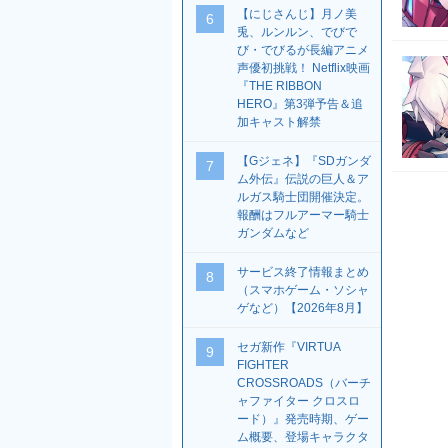
【にじさんじ】月ノ美
6
兎、ルンルン、でびで
び・でびるが長編アニメ
声優初挑戦！ Netflix映画
『THE RIBBON
HERO』第3弾予告＆追
加キャスト解禁
【Gジェネ】『SDガンダ
7
ム外伝』伝説の巨人＆ア
ルガス騎士団開催決定。
報酬はフルアーマー騎士
ガンダムなど
サービス終了情報まとめ
8
（スマホゲーム・ソシャ
ゲなど）【2026年8月】
セガ新作『VIRTUA
9
FIGHTER
CROSSROADS（バーチ
ャファイター クロスロ
ード）』発売時期、ゲー
ム概要、登場キャラクタ