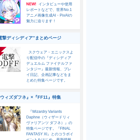
NEW!
インタビューや使用
レポートなどで、世界No.1
アニメ画像生成AI・PixAIの
魅力に迫ります！
電撃ディシディア”まとめページ
スクウェア・エニックスよ
り配信中の『ディシディア
デュエルム ファイナルファ
ンタジー』最新情報、プレ
イ日記、企画記事などをま
とめた特集ページです。
ウィズダフネ』×『FF11』特集
『Wizardry Variants
Daphne（ウィザードリィ
ヴァリアンツ ダフネ）』の
特集ページです。『FINAL
FANTASY XI』とのコラボイ
ベントをはじめ、最新情報