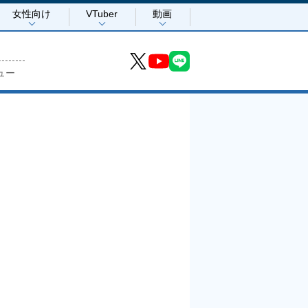
女性向け
VTuber
動画
ュー