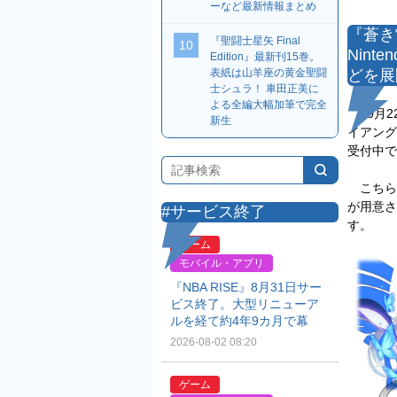
ーなど最新情報まとめ
『蒼き
『聖闘士星矢 Final
10
Nint
Edition』最新刊15巻。
表紙は山羊座の黄金聖闘
どを展
士シュラ！ 車田正美に
よる全編大幅加筆で完全
10月2
新生
イアングル
受付中で
こちらの
が用意さ
#サービス終了
す。
ゲーム
モバイル・アプリ
『NBA RISE』8月31日サー
ビス終了。大型リニューア
ルを経て約4年9カ月で幕
2026-08-02 08:20
ゲーム