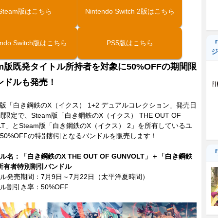
Steam版はこちら
Nintendo Switch 2版はこちら
endo Switch版はこちら
PS5版はこちら
『
ジ
eam版既発タイトル所持者を対象に50%OFFの期間限
ンドルも発売！
m版「白き鋼鉄のX（イクス） 1+2 デュアルコレクション」発売日
間限定で、Steam版「白き鋼鉄のX（イクス） THE OUT OF
OLT」とSteam版「白き鋼鉄のX（イクス） 2」を所有しているユ
50%OFFの特別割引となるバンドルを販売します！
『
ル名：「白き鋼鉄のX THE OUT OF GUNVOLT」＋「白き鋼鉄
」所有者特別割引バンドル
ル発売期間：7月9日～7月22日（太平洋夏時間）
ル割引き率：50%OFF