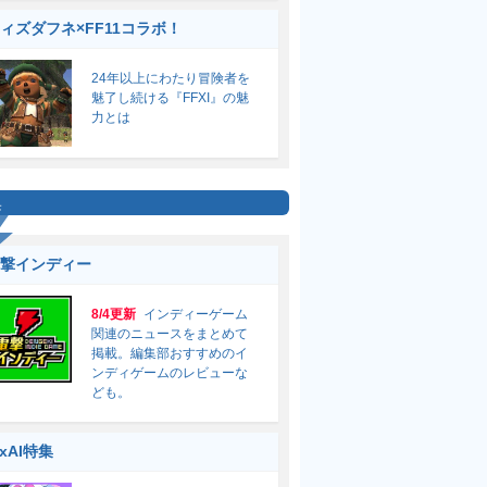
ィズダフネ×FF11コラボ！
24年以上にわたり冒険者を
魅了し続ける『FFXI』の魅
力とは
集
撃インディー
8/4更新
インディーゲーム
関連のニュースをまとめて
掲載。編集部おすすめのイ
ンディゲームのレビューな
ども。
ixAI特集