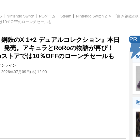
5
Nintendo Switch
PCゲーム
Steam
Nintendo Switch 2
『白き鋼鉄のX 
では10％OFFのローンチセールも
PR
鋼鉄のX 1+2 デュアルコレクション』本日
9）発売。アキュラとRoRoの物語が再び！
amストアでは10％OFFのローンチセールも
5
オンライン
：
2026年07月09日(木) 12:00
逆