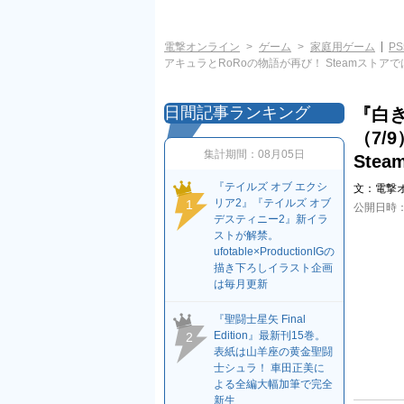
電撃オンライン
ゲーム
家庭用ゲーム
PS
アキュラとRoRoの物語が再び！ Steamストア
日間記事ランキング
『白き
（7/
集計期間：
08月05日
Ste
『テイルズ オブ エクシ
文：
電撃
リア2』『テイルズ オブ
1
公開日時
デスティニー2』新イラ
ストが解禁。
ufotable×ProductionIGの
描き下ろしイラスト企画
は毎月更新
『聖闘士星矢 Final
Edition』最新刊15巻。
2
表紙は山羊座の黄金聖闘
士シュラ！ 車田正美に
よる全編大幅加筆で完全
新生