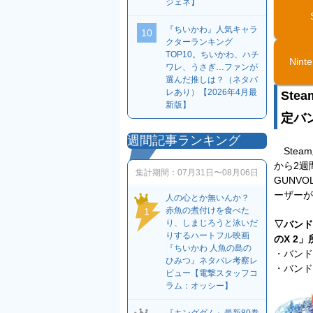
ジェネ】
『ちいかわ』人気キャラ
10
クターランキング
TOP10。ちいかわ、ハチ
Nint
ワレ、うさぎ…ファンが
選んだ推しは？（ネタバ
レあり）【2026年4月最
St
新版】
定バ
週間記事ランキング
Stea
から2週
集計期間：
07月31日〜08月06日
GUNV
ーザーが
人の心とか無いんか？
赤魚の煮付けを食べた
1
り、しまじろうと泳いだ
▽バンド
りするハートフル映画
のX 2
『ちいかわ 人魚の島の
・バンド
ひみつ』ネタバレ考察レ
・バンド
ビュー【電撃スタッフコ
ラム：オッシー】