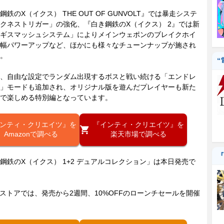
鉄のX（イクス） THE OUT OF GUNVOLT』では暴走システ
クネストリガー」の強化、『白き鋼鉄のX（イクス） 2』では新
ギスマッシュシステム」によりメインウェポンのブレイクホイ
幅パワーアップなど、ほかにも様々なチューンナップが施され
。
“
、自由な設定でランダム出現するボスと戦い続ける「エンドレ
」モードも追加され、オリジナル版を遊んだプレイヤーも新た
で楽しめる特別編となっています。
ンティ・クリエイツ』を
『インティ・クリエイツ』を
Amazonで調べる
楽天市場で調べる
『
鉄のX（イクス） 1+2 デュアルコレクション」は本日発売で
mストアでは、発売から2週間、10%OFFのローンチセールを開催