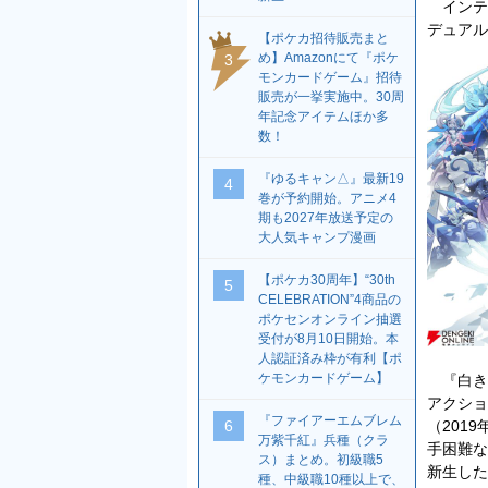
インティ
デュアル
【ポケカ招待販売まと
め】Amazonにて『ポケ
3
モンカードゲーム』招待
販売が一挙実施中。30周
年記念アイテムほか多
数！
『ゆるキャン△』最新19
4
巻が予約開始。アニメ4
期も2027年放送予定の
大人気キャンプ漫画
【ポケカ30周年】“30th
5
CELEBRATION”4商品の
ポケセンオンライン抽選
受付が8月10日開始。本
人認証済み枠が有利【ポ
ケモンカードゲーム】
『白き鋼
アクショ
『ファイアーエムブレム
（201
6
万紫千紅』兵種（クラ
手困難な
ス）まとめ。初級職5
新生した
種、中級職10種以上で、