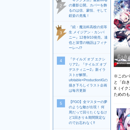
『キングダム』最新80巻
の書影公開。カバーを飾
2
るのは信、蒙恬、そして
鎧姿の羌瘣！
『続・魔法科高校の劣等
生 メイジアン・カンパ
3
ニー』12巻9/10発売。達
也と深雪の物語はフィナ
ーレへ!?
『テイルズ オブ エクシ
4
リア2』『テイルズ オブ
デスティニー2』新イラ
ストが解禁。
※このバ
ufotable×ProductionIGの
と「白き
描き下ろしイラスト企画
X（イク
は毎月更新
ためのも
【FGO】全マスターの夢
5
のような敵が出現！ 何
周だって回りたくなるけ
ど1回きり＆期間限定な
のでお忘れなく!!