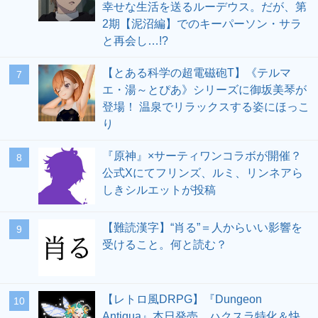
幸せな生活を送るルーデウス。だが、第
2期【泥沼編】でのキーパーソン・サラ
と再会し…!?
【とある科学の超電磁砲T】《テルマ
7
エ・湯～とぴあ》シリーズに御坂美琴が
登場！ 温泉でリラックスする姿にほっこ
り
『原神』×サーティワンコラボが開催？
8
公式Xにてフリンズ、ルミ、リンネアら
しきシルエットが投稿
【難読漢字】“肖る”＝人からいい影響を
9
受けること。何と読む？
【レトロ風DRPG】『Dungeon
10
Antiqua』本日発売。ハクスラ特化＆快