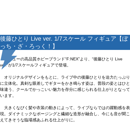
後藤ひとり Live ver. 1/7スケール フィギュア【ぼ
っち・ざ・ろっく！】
フリューの高品質ホビーブランド“F:NEX”より、“後藤ひとり Live
ver.”が1/7スケールフィギュアで登場。
オリジナルデザインをもとに、ライブ中の後藤ひとりを迫力たっぷり
に立体化。真剣な眼差しでギターをかき鳴らす姿は、普段の姿とはひと
味違う、クールでかっこいい魅力を存分に感じられる仕上がりとなって
います。
大きくなびく髪や衣装の動きによって、ライブならではの躍動感を表
現。ダイナミックなポージングと繊細な造形が融合し、今にも音が聞こ
えてきそうな臨場感あふれる仕上がりに。