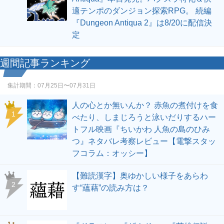
適テンポのダンジョン探索RPG。 続編
『Dungeon Antiqua 2』は8/20に配信決
定
週間記事ランキング
集計期間：
07月25日〜07月31日
人の心とか無いんか？ 赤魚の煮付けを食
1
べたり、しまじろうと泳いだりするハー
トフル映画『ちいかわ 人魚の島のひみ
つ』ネタバレ考察レビュー【電撃スタッ
フコラム：オッシー】
【難読漢字】奥ゆかしい様子をあらわ
2
す“蘊藉”の読み方は？