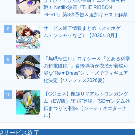
びでび・でびるが長編アニメ声優初挑
戦！ Netflix映画『THE RIBBON
HERO』第3弾予告＆追加キャスト解禁
サービス終了情報まとめ（スマホゲー
8
ム・ソシャゲなど）【2026年8月】
『無職転生Ⅲ』ロキシー＆『とある科学
9
の超電磁砲T』食蜂操祈が衣装が着脱可
能な“Re▼Dress”シリーズでフィギュア
化決定【ワンフェス2026夏】
【Gジェネ】限定UR“アルトロンガンダ
10
ム（EW版）/五飛”登場。“SDガンダム外
伝まつり”が開催【ジージェネエターナ
ル】
#サービス終了