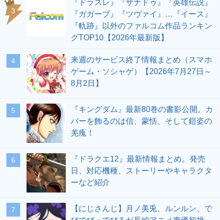
『ドラスレ』『ザナドゥ』『英雄伝説』
3
『ガガーブ』『ツヴァイ』…『イース』
『軌跡』以外のファルコム作品ランキン
グTOP10【2026年最新版】
来週のサービス終了情報まとめ（スマホ
4
ゲーム・ソシャゲ）【2026年7月27日～
8月2日】
『キングダム』最新80巻の書影公開。カ
5
バーを飾るのは信、蒙恬、そして鎧姿の
羌瘣！
『ドラクエ12』最新情報まとめ。発売
6
日、対応機種、ストーリーやキャラクタ
ーなど紹介
【にじさんじ】月ノ美兎、ルンルン、で
7