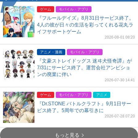
ゲーム
モバイル・アプリ
『フルールデイズ』8月31日サービス終了。
4人の彼が日々の生活を彩ってくれる花丸ラ
イフサポートゲーム
2026-08-01 08:20
アニメ・漫画
モバイル・アプリ
『文豪ストレイドッグス 迷ヰ犬怪奇譚』が
7/31にサービス終了。運営会社アンビショ
ンの廃業に伴い
2026-07-30 14:41
ゲーム
モバイル・アプリ
アニメ
『Dr.STONE バトルクラフト』9月1日サー
ビス終了。5周年での幕引きに
2026-07-28 07:20
もっと見る