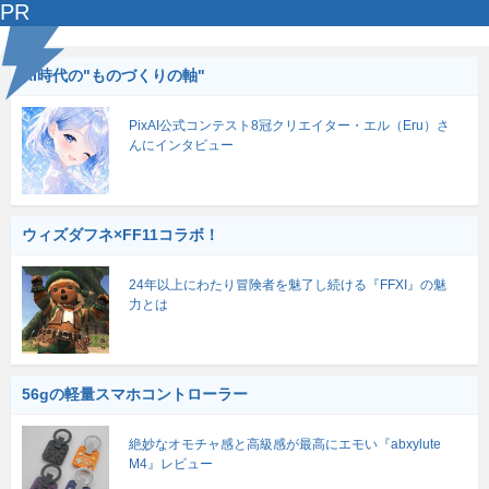
PR
AI時代の"ものづくりの軸"
PixAI公式コンテスト8冠クリエイター・エル（Eru）さ
んにインタビュー
ウィズダフネ×FF11コラボ！
24年以上にわたり冒険者を魅了し続ける『FFXI』の魅
力とは
56gの軽量スマホコントローラー
絶妙なオモチャ感と高級感が最高にエモい『abxylute
M4』レビュー