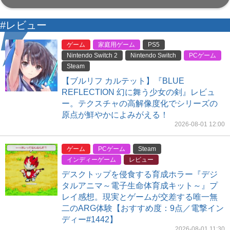
#レビュー
ゲーム
家庭用ゲーム
PS5
Nintendo Switch 2
Nintendo Switch
PCゲーム
Steam
【ブルリフ カルテット】『BLUE
REFLECTION 幻に舞う少女の剣』レビュ
ー。テクスチャの高解像度化でシリーズの
原点が鮮やかによみがえる！
2026-08-01 12:00
ゲーム
PCゲーム
Steam
インディーゲーム
レビュー
デスクトップを侵食する育成ホラー『デジ
タルアニマ～電子生命体育成キット～』プ
レイ感想。現実とゲームが交差する唯一無
二のARG体験【おすすめ度：9点／電撃イン
ディー#1442】
2026-08-01 11:30