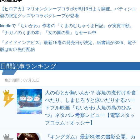
【ヒロアカ】マリオンクレープコラボが8月3日より開催。パティシエ
姿の限定グッズやコラボクレープが登場
kindleで『ちいかわ』作者の『くまのむちゃうま日記』が実質半額。
『ナガノのくまの本』『女の園の星』もセール中
『メイドインアビス』最新15巻の発売日が決定。紙書籍が8/26、電子
版は8/17先行配信
日間記事ランキング
集計期間：
07月31日
人の心とか無いんか？ 赤魚の煮付けを食
1
べたり、しまじろうと泳いだりするハー
トフル映画『ちいかわ 人魚の島のひみ
つ』ネタバレ考察レビュー【電撃スタッ
フコラム：オッシー】
『キングダム』最新80巻の書影公開。カ