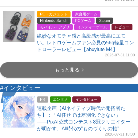
PC・ガジェット
家庭用ゲーム
Nintendo Switch
PCゲーム
Steam
モバイル・アプリ
インディーゲーム
レビュー
絶妙なオモチャ感と高級感が最高にエモ
い。レトロゲームファン必見の56g軽量コン
トローラーレビュー【abxylute M4】
2026-07-31 11:00
もっと見る
#インタビュー
PR
エンタメ
インタビュー
連載企画【AIネイティブ時代の開拓者た
ち】：「AI任せでは差別化できない」
――PixAI公式コンテスト8冠クリエイター
が明かす、AI時代の"ものづくりの軸"
2026-07-31 18:00