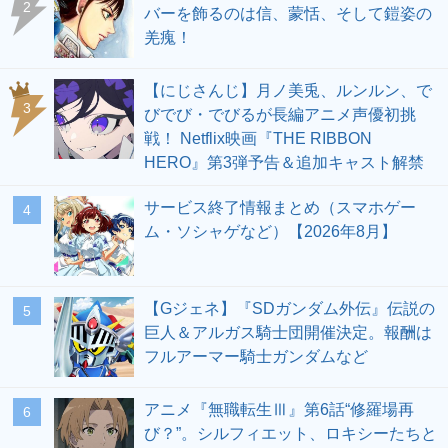
2
バーを飾るのは信、蒙恬、そして鎧姿の
羌瘣！
【にじさんじ】月ノ美兎、ルンルン、で
3
びでび・でびるが長編アニメ声優初挑
戦！ Netflix映画『THE RIBBON
HERO』第3弾予告＆追加キャスト解禁
サービス終了情報まとめ（スマホゲー
4
ム・ソシャゲなど）【2026年8月】
【Gジェネ】『SDガンダム外伝』伝説の
5
巨人＆アルガス騎士団開催決定。報酬は
フルアーマー騎士ガンダムなど
アニメ『無職転生Ⅲ』第6話“修羅場再
6
び？”。シルフィエット、ロキシーたちと