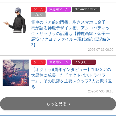
ゲーム
家庭用ゲーム
Nintendo Switch
ブログ
電車のドア前の門番、歩きスマホ…金子一
馬が語る神魔デザイン術。アクロバティッ
ク・サラサラの話題も【神魔画家・金子一
馬’S ツクヨミファイル～現代都市伝説編3-
3】
2026-07-31 00:00
ゲーム
家庭用ゲーム
インタビュー
【オクトラ8周年インタビュー】“HD-2D”の
大黒柱に成長した『オクトパストラベラ
ー』。その軌跡を主要スタッフ3人と振り返
る
2026-07-30 18:10
もっと見る