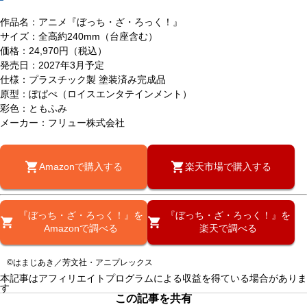
作品名：アニメ『ぼっち・ざ・ろっく！』
サイズ：全高約240mm（台座含む）
価格：24,970円（税込）
発売日：2027年3月予定
仕様：プラスチック製 塗装済み完成品
原型：ぽぱぺ（ロイスエンタテインメント）
彩色：ともふみ
メーカー：フリュー株式会社
Amazonで購入する
楽天市場で購入する
『ぼっち・ざ・ろっく！』を
『ぼっち・ざ・ろっく！』を
Amazonで調べる
楽天で調べる
©はまじあき／芳文社・アニプレックス
本記事はアフィリエイトプログラムによる収益を得ている場合がありま
す
この記事を共有