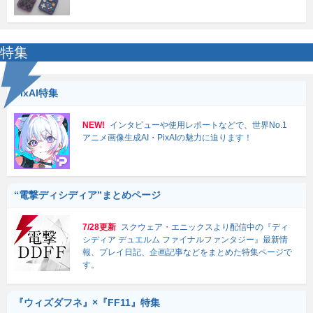
特集
PixAI特集
NEW!
インタビューや使用レポートなどで、世界No.1
アニメ画像生成AI・PixAIの魅力に迫ります！
“電撃ディシディア”まとめページ
7/28更新
スクウェア・エニックスより配信中の『ディ
シディア デュエルム ファイナルファンタジー』最新情
報、プレイ日記、企画記事などをまとめた特集ページで
す。
『ウィズダフネ』×『FF11』特集