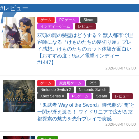
#レビュー
ゲーム
PCゲーム
Steam
インディーゲーム
レビュー
双頭の龍の髪型はどうする？ 獣人都市で理
容師になる『けものたちの髪切り屋』プレ
イ感想。けものたちのカット体験が面白い
【おすすめ度：9点／電撃インディー
#1447】
2026-08-07 02:00
ゲーム
家庭用ゲーム
PS5
Nintendo Switch 2
Nintendo Switch
Xbox Series X
PCゲーム
Steam
レビュー
『鬼武者 Way of the Sword』時代劇の"間”と
一閃が冴え渡る！ ワイドリニアで広がる京
都探索の魅力を先行プレイで実感
2026-08-07 00:00