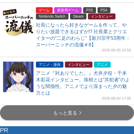
ゲーム
家庭用ゲーム
PS5
PS4
Nintendo Switch
Steam
インタビュー
社長になったら好きなゲームを作って、や
りたい放題できるはずが!? 社長業とクリエ
イターの“二足のわらじ”【新川宗平53周年：
スーパーニッチの流儀＃8】
2026-08-05 10:50
アニメ・漫画
インタビュー
アニメ
アニメ『対ありでした。』犬井夕役・千本
木彩花インタビュー。珠樹とは”共犯者”のよ
うな関係性。アニメでより深まった夕の魅
力とは
2026-08-04 17:00
もっと見る
PR