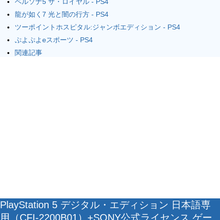
ペルソナ5 ザ・ロイヤル - PS4
龍が如く7 光と闇の行方 - PS4
ツーポイントホスピタル:ジャンボエディション - PS4
ぷよぷよeスポーツ - PS4
関連記事
PlayStation 5 デジタル・エディション 日本語専
用（CFI-2200B01）+SONY公式ライセンス ゲー