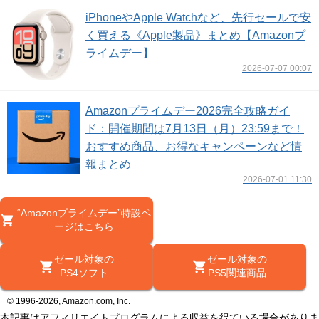
iPhoneやApple Watchなど、先行セールで安
く買える《Apple製品》まとめ【Amazonプ
ライムデー】
2026-07-07 00:07
Amazonプライムデー2026完全攻略ガイ
ド：開催期間は7月13日（月）23:59まで！
おすすめ商品、お得なキャンペーンなど情
報まとめ
2026-07-01 11:30
“Amazonプライムデー”特設ペ
ージはこちら
ゼール対象の
ゼール対象の
PS4ソフト
PS5関連商品
© 1996-2026, Amazon.com, Inc.
本記事はアフィリエイトプログラムによる収益を得ている場合がありま