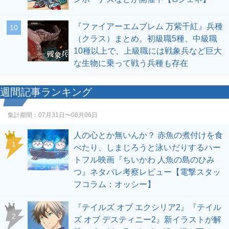
『ファイアーエムブレム 万紫千紅』兵種
10
（クラス）まとめ。初級職5種、中級職
10種以上で、上級職には戦象兵など巨大
な生物に乗って戦う兵種も存在
週間記事ランキング
集計期間：
07月31日〜08月06日
人の心とか無いんか？ 赤魚の煮付けを食
1
べたり、しまじろうと泳いだりするハー
トフル映画『ちいかわ 人魚の島のひみ
つ』ネタバレ考察レビュー【電撃スタッ
フコラム：オッシー】
『テイルズ オブ エクシリア2』『テイル
2
ズ オブ デスティニー2』新イラストが解