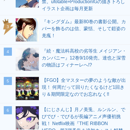
禁。ufotable×ProductionIGの描き下ろし
イラスト企画は毎月更新
『キングダム』最新80巻の書影公開。カ
3
バーを飾るのは信、蒙恬、そして鎧姿の
羌瘣！
『続・魔法科高校の劣等生 メイジアン・
4
カンパニー』12巻9/10発売。達也と深雪
の物語はフィナーレへ!?
【FGO】全マスターの夢のような敵が出
5
現！ 何周だって回りたくなるけど1回き
り＆期間限定なのでお忘れなく!!
【にじさんじ】月ノ美兎、ルンルン、で
6
びでび・でびるが長編アニメ声優初挑
戦！ Netflix映画『THE RIBBON