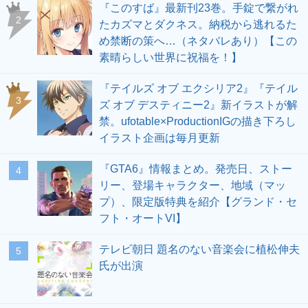
『このすば』最新刊23巻。手錠で繋がれ
2
たカズマとダクネス。納税から逃れるた
め禁断の策へ…（ネタバレあり）【この
素晴らしい世界に祝福を！】
『テイルズ オブ エクシリア2』『テイル
3
ズ オブ デスティニー2』新イラストが解
禁。ufotable×ProductionIGの描き下ろし
イラスト企画は毎月更新
『GTA6』情報まとめ。発売日、ストー
4
リー、登場キャラクター、地域（マッ
プ）、限定版特典を紹介【グランド・セ
フト・オートVI】
テレビ朝日 題名のない音楽会に植松伸夫
5
氏が出演