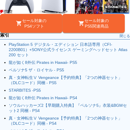
セール対象の
セール対象の
PS4ソフト
PS5関連商品
索引
閉じる
PlayStation 5 デジタル・エディション 日本語専用（CFI-
2200B01）+SONY公式ライセンス ゲーミングヘッドセット Atlas
200 セット
龍が如く8外伝 Pirates in Hawaii- PS5
ペルソナ5 ザ・ロイヤル - PS5
真・女神転生Ⅴ Vengeance【予約特典】「2つの神器セット」
（DLCコード）同梱 - PS5
STARBITES -PS5
龍が如く8外伝 Pirates in Hawaii- PS4
ソウルハッカーズ2【早期購入特典】『ペルソナ5』衣装&BGMセ
ット2 同梱 - PS4
真・女神転生Ⅴ Vengeance【予約特典】「2つの神器セット」
（DLCコード）同梱 - PS4