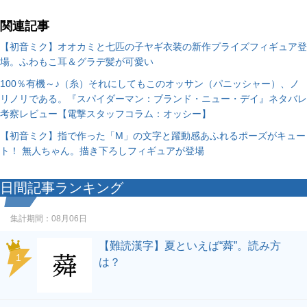
関連記事
【初音ミク】オオカミと七匹の子ヤギ衣装の新作プライズフィギュア登
場。ふわもこ耳＆グラデ髪が可愛い
100％有機～♪（糸）それにしてもこのオッサン（パニッシャー）、ノ
リノリである。『スパイダーマン：ブランド・ニュー・デイ』ネタバレ
考察レビュー【電撃スタッフコラム：オッシー】
【初音ミク】指で作った「M」の文字と躍動感あふれるポーズがキュー
ト！ 無人ちゃん。描き下ろしフィギュアが登場
日間記事ランキング
集計期間：
08月06日
【難読漢字】夏といえば“蕣”。読み方
1
は？