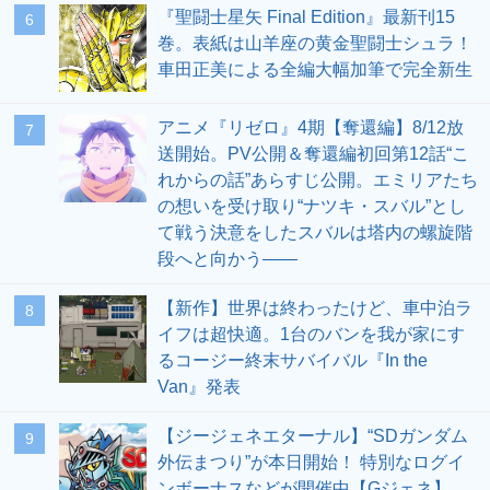
『聖闘士星矢 Final Edition』最新刊15
6
巻。表紙は山羊座の黄金聖闘士シュラ！
車田正美による全編大幅加筆で完全新生
アニメ『リゼロ』4期【奪還編】8/12放
7
送開始。PV公開＆奪還編初回第12話“こ
れからの話”あらすじ公開。エミリアたち
の想いを受け取り“ナツキ・スバル”とし
て戦う決意をしたスバルは塔内の螺旋階
段へと向かう――
【新作】世界は終わったけど、車中泊ラ
8
イフは超快適。1台のバンを我が家にす
るコージー終末サバイバル『In the
Van』発表
【ジージェネエターナル】“SDガンダム
9
外伝まつり”が本日開始！ 特別なログイ
ンボーナスなどが開催中【Gジェネ】