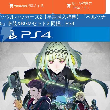
セール対象の
Amazonで購入する
PS4ソフト
ソウルハッカーズ2【早期購入特典】『ペルソナ
5』衣装&BGMセット2 同梱 - PS4