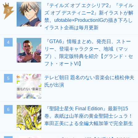
『テイルズ オブ エクシリア2』『テイル
3
ズ オブ デスティニー2』新イラストが解
禁。ufotable×ProductionIGの描き下ろし
イラスト企画は毎月更新
『GTA6』情報まとめ。発売日、ストー
4
リー、登場キャラクター、地域（マッ
プ）、限定版特典を紹介【グランド・セ
フト・オートVI】
テレビ朝日 題名のない音楽会に植松伸夫
5
氏が出演
『聖闘士星矢 Final Edition』最新刊15
6
巻。表紙は山羊座の黄金聖闘士シュラ！
車田正美による全編大幅加筆で完全新生