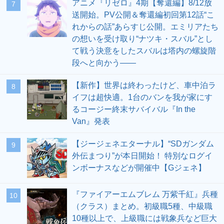
アニメ『リゼロ』4期【奪還編】8/12放
7
送開始。PV公開＆奪還編初回第12話“こ
れからの話”あらすじ公開。エミリアたち
の想いを受け取り“ナツキ・スバル”とし
て戦う決意をしたスバルは塔内の螺旋階
段へと向かう――
【新作】世界は終わったけど、車中泊ラ
8
イフは超快適。1台のバンを我が家にす
るコージー終末サバイバル『In the
Van』発表
【ジージェネエターナル】“SDガンダム
9
外伝まつり”が本日開始！ 特別なログイ
ンボーナスなどが開催中【Gジェネ】
『ファイアーエムブレム 万紫千紅』兵種
10
（クラス）まとめ。初級職5種、中級職
10種以上で、上級職には戦象兵など巨大