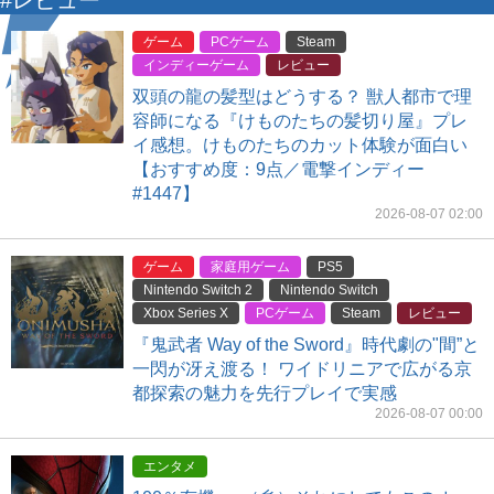
#レビュー
ゲーム
PCゲーム
Steam
インディーゲーム
レビュー
双頭の龍の髪型はどうする？ 獣人都市で理
容師になる『けものたちの髪切り屋』プレ
イ感想。けものたちのカット体験が面白い
【おすすめ度：9点／電撃インディー
#1447】
2026-08-07 02:00
ゲーム
家庭用ゲーム
PS5
Nintendo Switch 2
Nintendo Switch
Xbox Series X
PCゲーム
Steam
レビュー
『鬼武者 Way of the Sword』時代劇の"間”と
一閃が冴え渡る！ ワイドリニアで広がる京
都探索の魅力を先行プレイで実感
2026-08-07 00:00
エンタメ