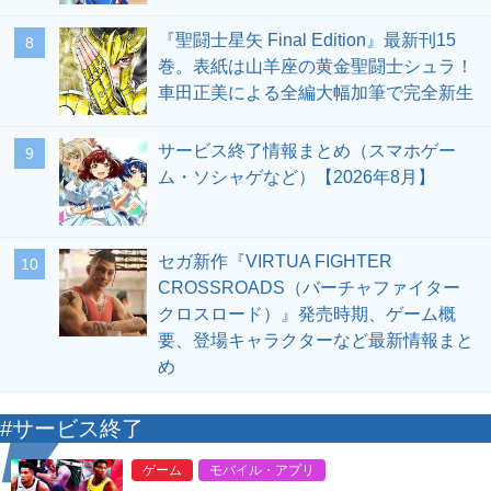
『聖闘士星矢 Final Edition』最新刊15
8
巻。表紙は山羊座の黄金聖闘士シュラ！
車田正美による全編大幅加筆で完全新生
サービス終了情報まとめ（スマホゲー
9
ム・ソシャゲなど）【2026年8月】
セガ新作『VIRTUA FIGHTER
10
CROSSROADS（バーチャファイター
クロスロード）』発売時期、ゲーム概
要、登場キャラクターなど最新情報まと
め
#サービス終了
ゲーム
モバイル・アプリ