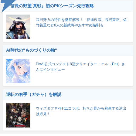
『信長の野望 真戦』初のPKシーズン先行攻略
武田勢力の特性を徹底解説！ 伊達政宗、長野業正、佐
竹義重など8人の新武将やおすすめ編制も
AI時代の"ものづくりの軸"
PixAI公式コンテスト8冠クリエイター・エル（Eru）さ
んにインタビュー
逆転の右手（ガチャ）を解説
ウィズダフネ×FF11コラボ。朽ちた骨から蘇生する演出
は必見！