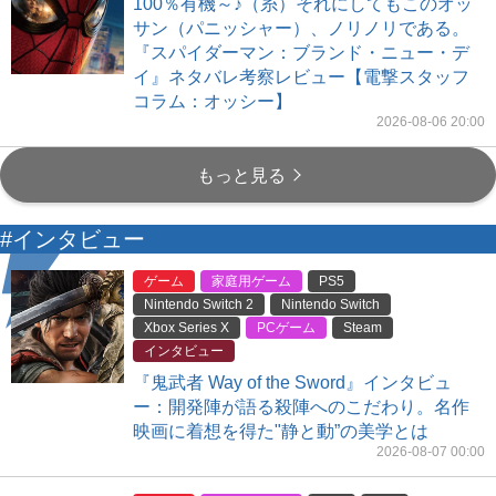
100％有機～♪（糸）それにしてもこのオッ
サン（パニッシャー）、ノリノリである。
『スパイダーマン：ブランド・ニュー・デ
イ』ネタバレ考察レビュー【電撃スタッフ
コラム：オッシー】
2026-08-06 20:00
もっと見る
#インタビュー
ゲーム
家庭用ゲーム
PS5
Nintendo Switch 2
Nintendo Switch
Xbox Series X
PCゲーム
Steam
インタビュー
『鬼武者 Way of the Sword』インタビュ
ー：開発陣が語る殺陣へのこだわり。名作
映画に着想を得た"静と動”の美学とは
2026-08-07 00:00