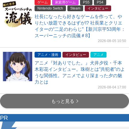
ゲーム
家庭用ゲーム
PS5
PS4
Nintendo Switch
Steam
インタビュー
社長になったら好きなゲームを作って、や
りたい放題できるはずが!? 社長業とクリエ
イターの“二足のわらじ”【新川宗平53周年：
スーパーニッチの流儀＃8】
2026-08-05 10:50
アニメ・漫画
インタビュー
アニメ
アニメ『対ありでした。』犬井夕役・千本
木彩花インタビュー。珠樹とは”共犯者”のよ
うな関係性。アニメでより深まった夕の魅
力とは
2026-08-04 17:00
もっと見る
PR