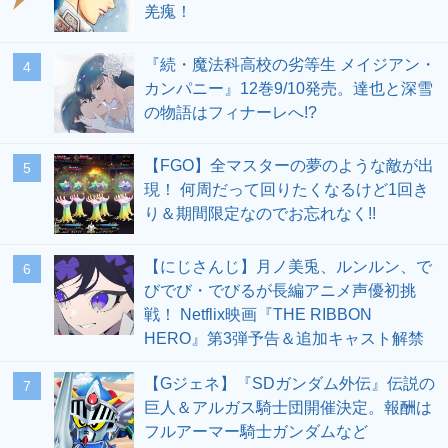
羌瘣！
『続・魔法科高校の劣等生 メイジアン・
4
カンパニー』12巻9/10発売。達也と深雪
の物語はフィナーレへ!?
【FGO】全マスターの夢のような敵が出
5
現！ 何周だって回りたくなるけど1回き
り＆期間限定なのでお忘れなく!!
【にじさんじ】月ノ美兎、ルンルン、で
6
びでび・でびるが長編アニメ声優初挑
戦！ Netflix映画『THE RIBBON
HERO』第3弾予告＆追加キャスト解禁
【Gジェネ】『SDガンダム外伝』伝説の
7
巨人＆アルガス騎士団開催決定。報酬は
フルアーマー騎士ガンダムなど