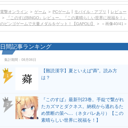
電撃オンライン
ゲーム
PCゲーム
モバイル・アプリ
レビュー
『このすばBINGO』レビュー。『この素晴らしい世界に祝福を！』
のビンゴゲームで大量メダルをゲット！【GAPOLI】
＜画像40/41＞
日間記事ランキング
集計期間：
08月06日
【難読漢字】夏といえば“蕣”。読み方
1
は？
『このすば』最新刊23巻。手錠で繋がれ
2
たカズマとダクネス。納税から逃れるた
め禁断の策へ…（ネタバレあり）【この
素晴らしい世界に祝福を！】