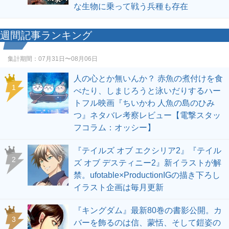
な生物に乗って戦う兵種も存在
週間記事ランキング
集計期間：
07月31日〜08月06日
人の心とか無いんか？ 赤魚の煮付けを食
1
べたり、しまじろうと泳いだりするハー
トフル映画『ちいかわ 人魚の島のひみ
つ』ネタバレ考察レビュー【電撃スタッ
フコラム：オッシー】
『テイルズ オブ エクシリア2』『テイル
2
ズ オブ デスティニー2』新イラストが解
禁。ufotable×ProductionIGの描き下ろし
イラスト企画は毎月更新
『キングダム』最新80巻の書影公開。カ
3
バーを飾るのは信、蒙恬、そして鎧姿の