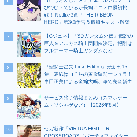
【にじさんじ】月ノ美兎、ルンルン、で
6
びでび・でびるが長編アニメ声優初挑
戦！ Netflix映画『THE RIBBON
HERO』第3弾予告＆追加キャスト解禁
【Gジェネ】『SDガンダム外伝』伝説の
7
巨人＆アルガス騎士団開催決定。報酬は
フルアーマー騎士ガンダムなど
『聖闘士星矢 Final Edition』最新刊15
8
巻。表紙は山羊座の黄金聖闘士シュラ！
車田正美による全編大幅加筆で完全新生
サービス終了情報まとめ（スマホゲー
9
ム・ソシャゲなど）【2026年8月】
セガ新作『VIRTUA FIGHTER
10
CROSSROADS（バーチャファイター