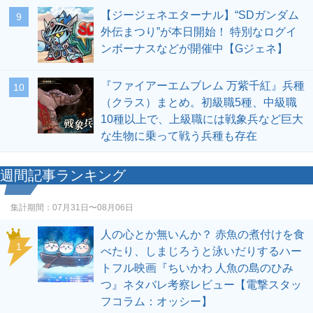
【ジージェネエターナル】“SDガンダム
9
外伝まつり”が本日開始！ 特別なログイ
ンボーナスなどが開催中【Gジェネ】
『ファイアーエムブレム 万紫千紅』兵種
10
（クラス）まとめ。初級職5種、中級職
10種以上で、上級職には戦象兵など巨大
な生物に乗って戦う兵種も存在
週間記事ランキング
集計期間：
07月31日〜08月06日
人の心とか無いんか？ 赤魚の煮付けを食
1
べたり、しまじろうと泳いだりするハー
トフル映画『ちいかわ 人魚の島のひみ
つ』ネタバレ考察レビュー【電撃スタッ
フコラム：オッシー】