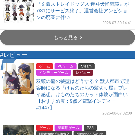
『文豪ストレイドッグス 迷ヰ犬怪奇譚』が
7/31にサービス終了。運営会社アンビショ
ンの廃業に伴い
2026-07-30 14:41
もっと見る
#レビュー
ゲーム
PCゲーム
Steam
インディーゲーム
レビュー
双頭の龍の髪型はどうする？ 獣人都市で理
容師になる『けものたちの髪切り屋』プレ
イ感想。けものたちのカット体験が面白い
【おすすめ度：9点／電撃インディー
#1447】
2026-08-07 02:00
ゲーム
家庭用ゲーム
PS5
Nintendo Switch 2
Nintendo Switch