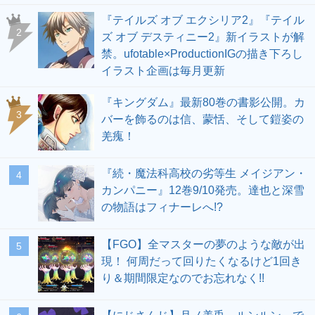
『テイルズ オブ エクシリア2』『テイル
2
ズ オブ デスティニー2』新イラストが解
禁。ufotable×ProductionIGの描き下ろし
イラスト企画は毎月更新
『キングダム』最新80巻の書影公開。カ
3
バーを飾るのは信、蒙恬、そして鎧姿の
羌瘣！
『続・魔法科高校の劣等生 メイジアン・
4
カンパニー』12巻9/10発売。達也と深雪
の物語はフィナーレへ!?
【FGO】全マスターの夢のような敵が出
5
現！ 何周だって回りたくなるけど1回き
り＆期間限定なのでお忘れなく!!