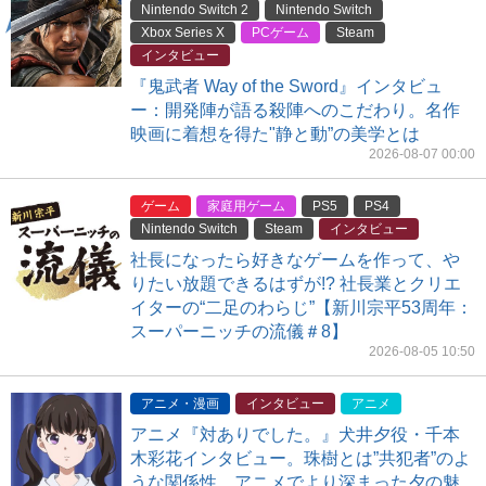
Nintendo Switch 2
Nintendo Switch
Xbox Series X
PCゲーム
Steam
インタビュー
『鬼武者 Way of the Sword』インタビュ
ー：開発陣が語る殺陣へのこだわり。名作
映画に着想を得た"静と動”の美学とは
2026-08-07 00:00
ゲーム
家庭用ゲーム
PS5
PS4
Nintendo Switch
Steam
インタビュー
社長になったら好きなゲームを作って、や
りたい放題できるはずが!? 社長業とクリエ
イターの“二足のわらじ”【新川宗平53周年：
スーパーニッチの流儀＃8】
2026-08-05 10:50
アニメ・漫画
インタビュー
アニメ
アニメ『対ありでした。』犬井夕役・千本
木彩花インタビュー。珠樹とは”共犯者”のよ
うな関係性。アニメでより深まった夕の魅