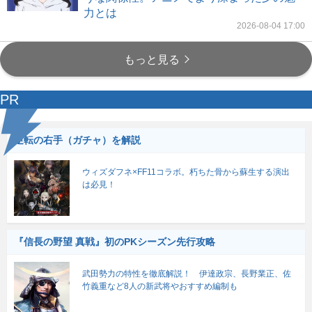
力とは
2026-08-04 17:00
もっと見る
PR
逆転の右手（ガチャ）を解説
ウィズダフネ×FF11コラボ。朽ちた骨から蘇生する演出
は必見！
『信長の野望 真戦』初のPKシーズン先行攻略
武田勢力の特性を徹底解説！ 伊達政宗、長野業正、佐
竹義重など8人の新武将やおすすめ編制も