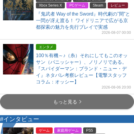
Xbox Series X
PCゲーム
Steam
レビュー
『鬼武者 Way of the Sword』時代劇の"間”と
一閃が冴え渡る！ ワイドリニアで広がる京
都探索の魅力を先行プレイで実感
2026-08-07 00:00
エンタメ
100％有機～♪（糸）それにしてもこのオッ
サン（パニッシャー）、ノリノリである。
『スパイダーマン：ブランド・ニュー・デ
イ』ネタバレ考察レビュー【電撃スタッフ
コラム：オッシー】
2026-08-06 20:00
もっと見る
#インタビュー
ゲーム
家庭用ゲーム
PS5