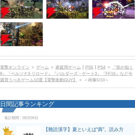
電撃オンライン
ゲーム
家庭用ゲーム
PS5
PS4
『龍が如く
8』『ペルソナ3 リロード』『バルダーズ・ゲート3』『FF16』など今
週買うべきゲーム10選【電撃衝動GUY】
＜画像5/10＞
日間記事ランキング
集計期間：
08月06日
【難読漢字】夏といえば“蕣”。読み方
1