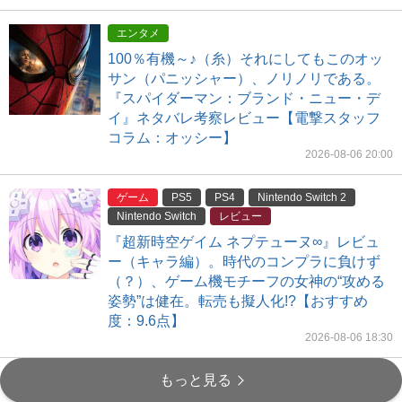
エンタメ
100％有機～♪（糸）それにしてもこのオッ
サン（パニッシャー）、ノリノリである。
『スパイダーマン：ブランド・ニュー・デ
イ』ネタバレ考察レビュー【電撃スタッフ
コラム：オッシー】
2026-08-06 20:00
ゲーム
PS5
PS4
Nintendo Switch 2
Nintendo Switch
レビュー
『超新時空ゲイム ネプテューヌ∞』レビュ
ー（キャラ編）。時代のコンプラに負けず
（？）、ゲーム機モチーフの女神の“攻める
姿勢”は健在。転売も擬人化!?【おすすめ
度：9.6点】
2026-08-06 18:30
もっと見る