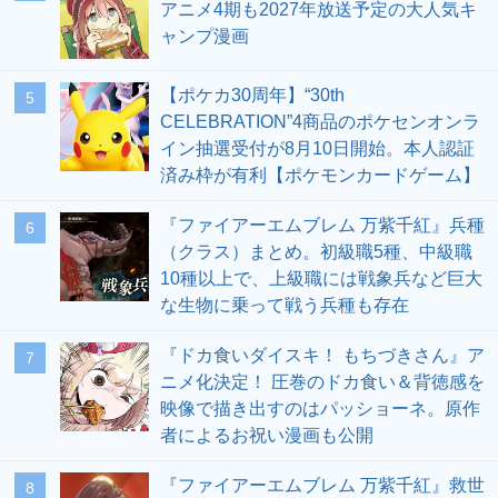
アニメ4期も2027年放送予定の大人気キ
ャンプ漫画
【ポケカ30周年】“30th
5
CELEBRATION”4商品のポケセンオンラ
イン抽選受付が8月10日開始。本人認証
済み枠が有利【ポケモンカードゲーム】
『ファイアーエムブレム 万紫千紅』兵種
6
（クラス）まとめ。初級職5種、中級職
10種以上で、上級職には戦象兵など巨大
な生物に乗って戦う兵種も存在
『ドカ食いダイスキ！ もちづきさん』ア
7
ニメ化決定！ 圧巻のドカ食い＆背徳感を
映像で描き出すのはパッショーネ。原作
者によるお祝い漫画も公開
『ファイアーエムブレム 万紫千紅』救世
8