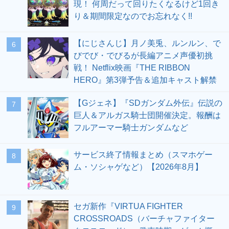
現！ 何周だって回りたくなるけど1回き
り＆期間限定なのでお忘れなく!!
【にじさんじ】月ノ美兎、ルンルン、で
6
びでび・でびるが長編アニメ声優初挑
戦！ Netflix映画『THE RIBBON
HERO』第3弾予告＆追加キャスト解禁
【Gジェネ】『SDガンダム外伝』伝説の
7
巨人＆アルガス騎士団開催決定。報酬は
フルアーマー騎士ガンダムなど
サービス終了情報まとめ（スマホゲー
8
ム・ソシャゲなど）【2026年8月】
セガ新作『VIRTUA FIGHTER
9
CROSSROADS（バーチャファイター