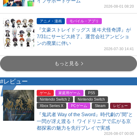
イフサポートゲーム
2026-08-01 08:20
アニメ・漫画
モバイル・アプリ
『文豪ストレイドッグス 迷ヰ犬怪奇譚』が
7/31にサービス終了。運営会社アンビショ
ンの廃業に伴い
2026-07-30 14:41
もっと見る
#レビュー
ゲーム
家庭用ゲーム
PS5
Nintendo Switch 2
Nintendo Switch
Xbox Series X
PCゲーム
Steam
レビュー
『鬼武者 Way of the Sword』時代劇の"間”と
一閃が冴え渡る！ ワイドリニアで広がる京
都探索の魅力を先行プレイで実感
2026-08-07 00:00