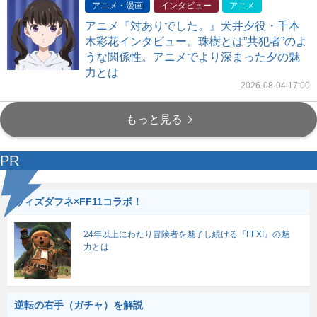
アニメ・漫画
インタビュー
アニメ
アニメ『対ありでした。』犬井夕役・千本
木彩花インタビュー。珠樹とは”共犯者”のよ
うな関係性。アニメでより深まった夕の魅
力とは
2026-08-04 17:00
もっと見る
PR
ウィズダフネ×FF11コラボ！
24年以上にわたり冒険者を魅了し続ける『FFXI』の魅
力とは
逆転の右手（ガチャ）を解説