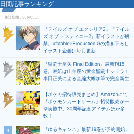
日間記事ランキング
集計期間：
08月05日
『テイルズ オブ エクシリア2』『テイル
1
ズ オブ デスティニー2』新イラストが解
禁。ufotable×ProductionIGの描き下ろし
イラスト企画は毎月更新
『聖闘士星矢 Final Edition』最新刊15
2
巻。表紙は山羊座の黄金聖闘士シュラ！
車田正美による全編大幅加筆で完全新生
【ポケカ招待販売まとめ】Amazonにて
3
『ポケモンカードゲーム』招待販売が一
挙実施中。30周年記念アイテムほか多
数！
『ゆるキャン△』最新19巻が予約開始。
4