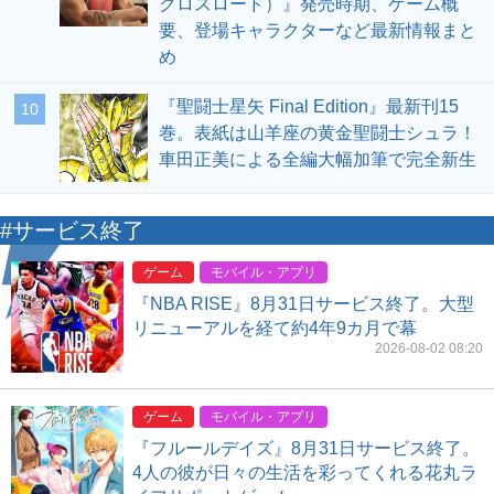
クロスロード）』発売時期、ゲーム概
要、登場キャラクターなど最新情報まと
め
『聖闘士星矢 Final Edition』最新刊15
10
巻。表紙は山羊座の黄金聖闘士シュラ！
車田正美による全編大幅加筆で完全新生
#サービス終了
ゲーム
モバイル・アプリ
『NBA RISE』8月31日サービス終了。大型
リニューアルを経て約4年9カ月で幕
2026-08-02 08:20
ゲーム
モバイル・アプリ
『フルールデイズ』8月31日サービス終了。
4人の彼が日々の生活を彩ってくれる花丸ラ