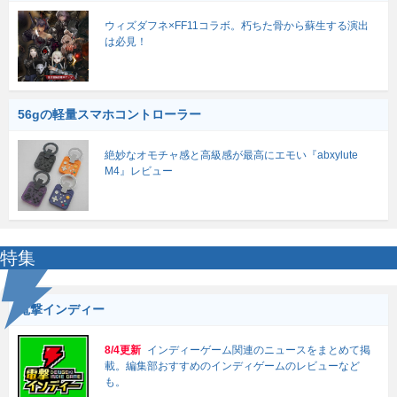
ウィズダフネ×FF11コラボ。朽ちた骨から蘇生する演出
は必見！
56gの軽量スマホコントローラー
絶妙なオモチャ感と高級感が最高にエモい『abxylute
M4』レビュー
特集
電撃インディー
8/4更新
インディーゲーム関連のニュースをまとめて掲
載。編集部おすすめのインディゲームのレビューなど
も。