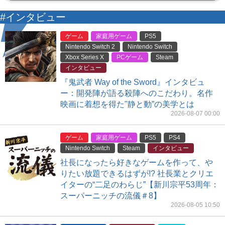
#インタビュー
ゲーム
家庭用ゲーム
PS5
Nintendo Switch 2
Nintendo Switch
Xbox Series X
PCゲーム
Steam
インタビュー
『鬼武者 Way of the Sword』インタビュ
ー：開発陣が語る殺陣へのこだわり。名作
映画に着想を得た"静と動”の美学とは
2026-08-07 00:00
ゲーム
家庭用ゲーム
PS5
PS4
Nintendo Switch
Steam
インタビュー
社長になったら好きなゲームを作って、や
りたい放題できるはずが!? 社長業とクリエ
イターの“二足のわらじ”【新川宗平53周年：
スーパーニッチの流儀＃8】
2026-08-05 10:50