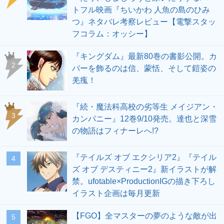
トフル映画『ちいかわ 人魚の島のひみ
つ』ネタバレ考察レビュー【電撃スタッ
フコラム：オッシー】
『キングダム』最新80巻の書影公開。カ
2
バーを飾るのは信、蒙恬、そして鎧姿の
羌瘣！
『続・魔法科高校の劣等生 メイジアン・
3
カンパニー』12巻9/10発売。達也と深雪
の物語はフィナーレへ!?
『テイルズ オブ エクシリア2』『テイル
4
ズ オブ デスティニー2』新イラストが解
禁。ufotable×ProductionIGの描き下ろし
イラスト企画は毎月更新
【FGO】全マスターの夢のような敵が出
5