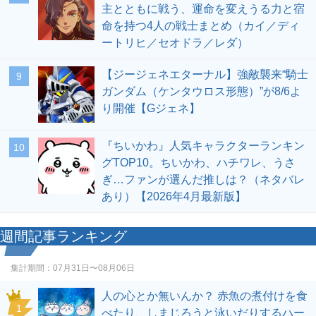
主とともに戦う、運命を変えうる力と宿
命を持つ4人の戦士まとめ（カイ／ディ
ートリヒ／セオドラ／レダ）
【ジージェネエターナル】強敵襲来“騎士
9
ガンダム（ケンタウロス形態）”が8/6よ
り開催【Gジェネ】
『ちいかわ』人気キャラクターランキン
10
グTOP10。ちいかわ、ハチワレ、うさ
ぎ…ファンが選んだ推しは？（ネタバレ
あり）【2026年4月最新版】
週間記事ランキング
集計期間：
07月31日〜08月06日
人の心とか無いんか？ 赤魚の煮付けを食
1
べたり、しまじろうと泳いだりするハー