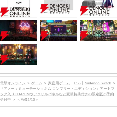
電撃オンライン
ゲーム
家庭用ゲーム
PS5
Nintendo Switch
『アノー：ミューテーショネム コンプリートエディション』アートブ
ック入りCD-ROMやアクリルパネルなど豪華特典付きの限定版が予約
受付中
＜画像1/10＞