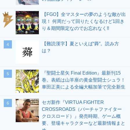
【FGO】全マスターの夢のような敵が出
3
現！ 何周だって回りたくなるけど1回き
り＆期間限定なのでお忘れなく!!
【難読漢字】夏といえば“蕣”。読み方
4
は？
『聖闘士星矢 Final Edition』最新刊15
5
巻。表紙は山羊座の黄金聖闘士シュラ！
車田正美による全編大幅加筆で完全新生
セガ新作『VIRTUA FIGHTER
6
CROSSROADS（バーチャファイター
クロスロード）』発売時期、ゲーム概
要、登場キャラクターなど最新情報まと