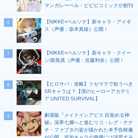
マンガレーベル・ビビビコミックが創刊
【NIKKE×ペルソナ】新キャラ・アイギ
6
ス（声優：坂本真綾）公開！
【NIKKE×ペルソナ】新キャラ・クイー
7
ン/新島真（声優：佐藤利奈）公開！
【ヒロサバ：攻略】リセマラで狙うべき
8
SRキャラは？【僕のヒーローアカデミ
ア UNITED SURVIVAL】
劇場版『メイドインアビス 目覚める神
9
秘』深界七層へと進むリコ・レグ・ナナ
チ・ファプタの姿が描かれた本予告映像
が公開。追加キャラの声優には諸星すみ