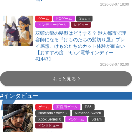
2026-08-07 18:00
ゲーム
PCゲーム
Steam
インディーゲーム
レビュー
双頭の龍の髪型はどうする？ 獣人都市で理
容師になる『けものたちの髪切り屋』プレ
イ感想。けものたちのカット体験が面白い
【おすすめ度：9点／電撃インディー
#1447】
2026-08-07 02:00
もっと見る
#インタビュー
ゲーム
家庭用ゲーム
PS5
Nintendo Switch 2
Nintendo Switch
Xbox Series X
PCゲーム
Steam
インタビュー