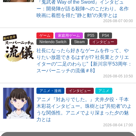
『鬼武者 Way of the Sword』インタビュ
ー：開発陣が語る殺陣へのこだわり。名作
映画に着想を得た"静と動”の美学とは
2026-08-07 00:00
ゲーム
家庭用ゲーム
PS5
PS4
Nintendo Switch
Steam
インタビュー
社長になったら好きなゲームを作って、や
りたい放題できるはずが!? 社長業とクリエ
イターの“二足のわらじ”【新川宗平53周年：
スーパーニッチの流儀＃8】
2026-08-05 10:50
アニメ・漫画
インタビュー
アニメ
アニメ『対ありでした。』犬井夕役・千本
木彩花インタビュー。珠樹とは”共犯者”のよ
うな関係性。アニメでより深まった夕の魅
力とは
2026-08-04 17:00