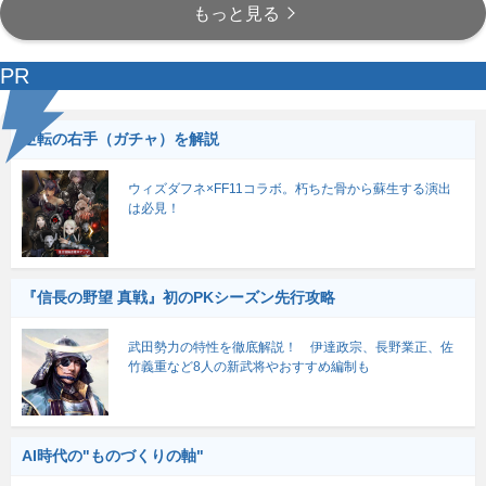
もっと見る
PR
逆転の右手（ガチャ）を解説
ウィズダフネ×FF11コラボ。朽ちた骨から蘇生する演出
は必見！
『信長の野望 真戦』初のPKシーズン先行攻略
武田勢力の特性を徹底解説！ 伊達政宗、長野業正、佐
竹義重など8人の新武将やおすすめ編制も
AI時代の"ものづくりの軸"