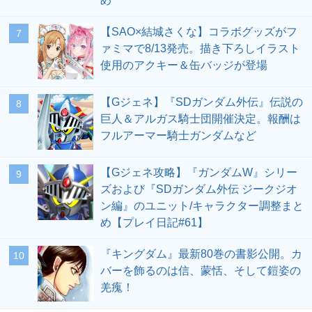
め
【SAO×結城さくな】コラボグッズがフ
7
ァミマで8/13発売。描き下ろしイラスト
使用のアクキー＆缶バッジが登場
【Gジェネ】『SDガンダム外伝』伝説の
8
巨人＆アルガス騎士団開催決定。報酬は
フルアーマー騎士ガンダムなど
【Gジェネ攻略】『ガンダムW』シリー
9
ズおよび『SDガンダム外伝 ジークジオ
ン編』のユニット/キャラクター調整まと
め【プレイ日記#61】
『キングダム』最新80巻の書影公開。カ
10
バーを飾るのは信、蒙恬、そして鎧姿の
羌瘣！