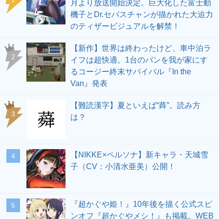
月より放送開始決定。巨大化した富士動
機子とDr.セバスチャンが描かれた大迫力
のティザービジュアルを解禁！
【新作】世界は終わったけど、車中泊ラ
2
イフは超快適。1台のバンを我が家にす
るコージー終末サバイバル『In the
Van』発表
【難読漢字】夏といえば“蕣”。読み方
3
は？
【NIKKE×ペルソナ】新キャラ・天城雪
4
子（CV：小清水亜美）公開！
『超かぐや姫！』10年後を描く公式スピ
5
ンオフ『超かぐやメシ！』も掲載。WEB