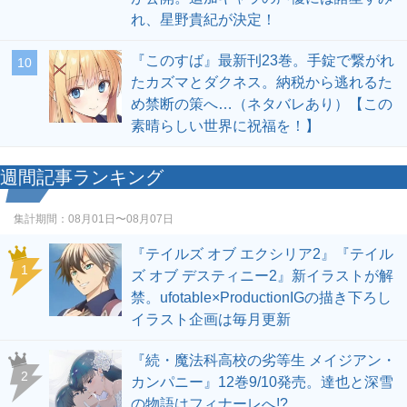
れ、星野貴紀が決定！
『このすば』最新刊23巻。手錠で繋がれ
10
たカズマとダクネス。納税から逃れるた
め禁断の策へ…（ネタバレあり）【この
素晴らしい世界に祝福を！】
週間記事ランキング
集計期間：
08月01日〜08月07日
『テイルズ オブ エクシリア2』『テイル
1
ズ オブ デスティニー2』新イラストが解
禁。ufotable×ProductionIGの描き下ろし
イラスト企画は毎月更新
『続・魔法科高校の劣等生 メイジアン・
2
カンパニー』12巻9/10発売。達也と深雪
の物語はフィナーレへ!?