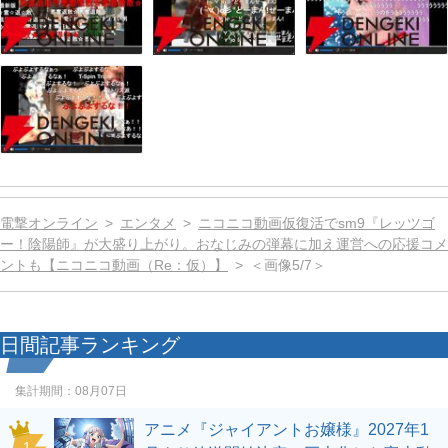
電撃オンライン
エンタメ
ニコニコ動画仮復活でsm9『レッツゴ
ー！陰陽師』が大盛り上がり。おなじみの弾幕に加え運営への応援コメ
ントも【ニコニコ動画（Re：仮）】
＜画像5/7＞
日間記事ランキング
集計期間：
08月07日
アニメ『ジャイアントお嬢様』2027年1
1