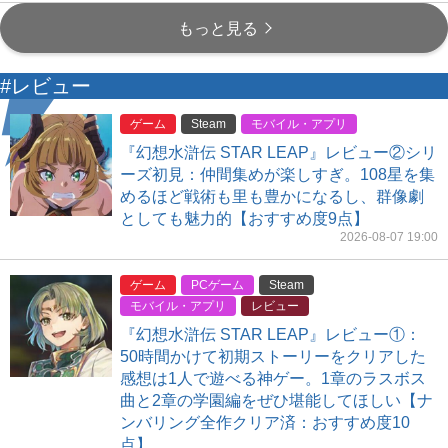
もっと見る
#レビュー
ゲーム
Steam
モバイル・アプリ
『幻想水滸伝 STAR LEAP』レビュー②シリ
ーズ初見：仲間集めが楽しすぎ。108星を集
めるほど戦術も里も豊かになるし、群像劇
としても魅力的【おすすめ度9点】
2026-08-07 19:00
ゲーム
PCゲーム
Steam
モバイル・アプリ
レビュー
『幻想水滸伝 STAR LEAP』レビュー①：
50時間かけて初期ストーリーをクリアした
感想は1人で遊べる神ゲー。1章のラスボス
曲と2章の学園編をぜひ堪能してほしい【ナ
ンバリング全作クリア済：おすすめ度10
点】