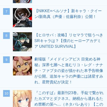
【NIKKE×ペルソナ】新キャラ・クイー
7
ン/新島真（声優：佐藤利奈）公開！
【ヒロサバ：攻略】リセマラで狙うべき
8
SRキャラは？【僕のヒーローアカデミ
ア UNITED SURVIVAL】
劇場版『メイドインアビス 目覚める神
9
秘』深界七層へと進むリコ・レグ・ナナ
チ・ファプタの姿が描かれた本予告映像
が公開。追加キャラの声優には諸星すみ
れ、星野貴紀が決定！
『このすば』最新刊23巻。手錠で繋がれ
10
たカズマとダクネス。納税から逃れるた
め禁断の策へ…（ネタバレあり）【この