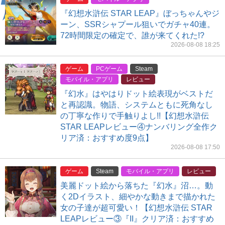
『幻想水滸伝 STAR LEAP』ぼっちゃんやジ
ーン、SSRシャプール狙いでガチャ40連。
72時間限定の確定で、誰が来てくれた!?
2026-08-08 18:25
ゲーム
PCゲーム
Steam
モバイル・アプリ
レビュー
『幻水』はやはりドット絵表現がベストだ
と再認識。物語、システムともに死角なし
の丁寧な作りで手触りよし!!【幻想水滸伝
STAR LEAPレビュー④ナンバリング全作ク
リア済：おすすめ度9点】
2026-08-08 17:50
ゲーム
Steam
モバイル・アプリ
レビュー
美麗ドット絵から落ちた『幻水』沼…。動
く2Dイラスト、細やかな動きまで描かれた
女の子達が超可愛い！【幻想水滸伝 STAR
LEAPレビュー③『II』クリア済：おすすめ