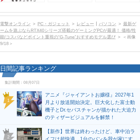
電撃オンライン
PC・ガジェット
レビュー
パソコン
最新ゲ
ームを遊ぶならRTX40シリーズ搭載のゲーミングPCが最適！ 価格/性
能/コスパなどポイント重視の“G-Tune”おすすめモデル選び
＜画像
9/18＞
日間記事ランキング
集計期間：
08月07日
アニメ『ジャイアントお嬢様』2027年1
1
月より放送開始決定。巨大化した富士動
機子とDr.セバスチャンが描かれた大迫力
のティザービジュアルを解禁！
【新作】世界は終わったけど、車中泊ラ
2
イフは超快適。1台のバンを我が家にす