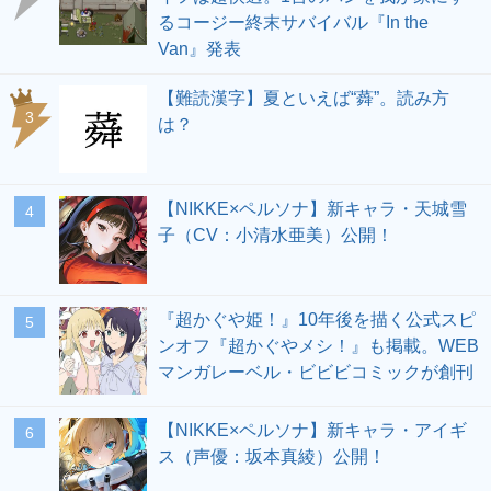
るコージー終末サバイバル『In the
Van』発表
【難読漢字】夏といえば“蕣”。読み方
3
は？
【NIKKE×ペルソナ】新キャラ・天城雪
4
子（CV：小清水亜美）公開！
『超かぐや姫！』10年後を描く公式スピ
5
ンオフ『超かぐやメシ！』も掲載。WEB
マンガレーベル・ビビビコミックが創刊
【NIKKE×ペルソナ】新キャラ・アイギ
6
ス（声優：坂本真綾）公開！