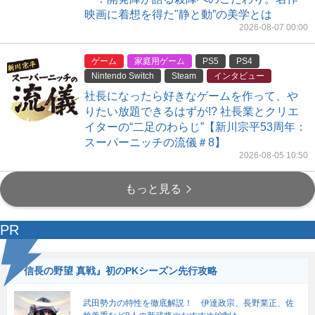
映画に着想を得た"静と動”の美学とは
2026-08-07 00:00
ゲーム
家庭用ゲーム
PS5
PS4
Nintendo Switch
Steam
インタビュー
社長になったら好きなゲームを作って、や
りたい放題できるはずが!? 社長業とクリエ
イターの“二足のわらじ”【新川宗平53周年：
スーパーニッチの流儀＃8】
2026-08-05 10:50
もっと見る
PR
『信長の野望 真戦』初のPKシーズン先行攻略
武田勢力の特性を徹底解説！ 伊達政宗、長野業正、佐