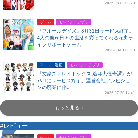
2026-08-02 08:20
ゲーム
モバイル・アプリ
『フルールデイズ』8月31日サービス終了。
4人の彼が日々の生活を彩ってくれる花丸ラ
イフサポートゲーム
2026-08-01 08:20
アニメ・漫画
モバイル・アプリ
『文豪ストレイドッグス 迷ヰ犬怪奇譚』が
7/31にサービス終了。運営会社アンビショ
ンの廃業に伴い
2026-07-30 14:41
もっと見る
#レビュー
ゲーム
モバイル・アプリ