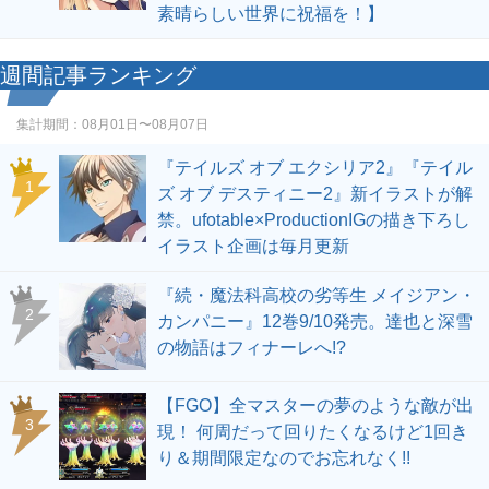
素晴らしい世界に祝福を！】
週間記事ランキング
集計期間：
08月01日〜08月07日
『テイルズ オブ エクシリア2』『テイル
1
ズ オブ デスティニー2』新イラストが解
禁。ufotable×ProductionIGの描き下ろし
イラスト企画は毎月更新
『続・魔法科高校の劣等生 メイジアン・
2
カンパニー』12巻9/10発売。達也と深雪
の物語はフィナーレへ!?
【FGO】全マスターの夢のような敵が出
3
現！ 何周だって回りたくなるけど1回き
り＆期間限定なのでお忘れなく!!