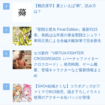
【難読漢字】夏といえば“蕣”。読み方
4
は？
『聖闘士星矢 Final Edition』最新刊15
5
巻。表紙は山羊座の黄金聖闘士シュラ！
車田正美による全編大幅加筆で完全新生
セガ新作『VIRTUA FIGHTER
6
CROSSROADS（バーチャファイター
クロスロード）』発売時期、ゲーム概
要、登場キャラクターなど最新情報まと
め
【SAO×結城さくな】コラボグッズがフ
7
ァミマで8/13発売。描き下ろしイラスト
使用のアクキー＆缶バッジが登場