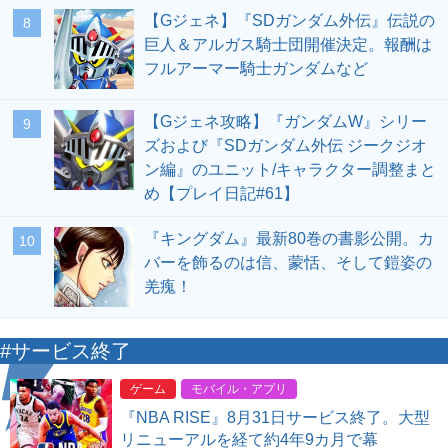
【Gジェネ】『SDガンダム外伝』伝説の
8
巨人＆アルガス騎士団開催決定。報酬は
フルアーマー騎士ガンダムなど
【Gジェネ攻略】『ガンダムW』シリー
9
ズおよび『SDガンダム外伝 ジークジオ
ン編』のユニット/キャラクター調整まと
め【プレイ日記#61】
『キングダム』最新80巻の書影公開。カ
10
バーを飾るのは信、蒙恬、そして鎧姿の
羌瘣！
#サービス終了
ゲーム
モバイル・アプリ
『NBA RISE』8月31日サービス終了。大型
リニューアルを経て約4年9カ月で幕