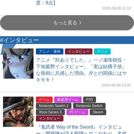
度：9点】
2026-08-08 11:10
もっと見る
#インタビュー
アニメ・漫画
インタビュー
アニメ
アニメ『対ありでした。』一ノ瀬珠樹役・
下地紫野インタビュー。「実は結構子供」
な珠樹に共感した理由。夕との関係にはヤ
キモキ！
2026-08-08 12:00
ゲーム
家庭用ゲーム
PS5
Nintendo Switch 2
Nintendo Switch
Xbox Series X
PCゲーム
Steam
インタビュー
『鬼武者 Way of the Sword』インタビュ
ー：開発陣が語る殺陣へのこだわり。名作