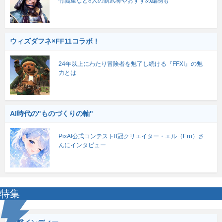
竹義重など8人の新武将やおすすめ編制も
ウィズダフネ×FF11コラボ！
24年以上にわたり冒険者を魅了し続ける『FFXI』の魅
力とは
AI時代の"ものづくりの軸"
PixAI公式コンテスト8冠クリエイター・エル（Eru）さ
んにインタビュー
特集