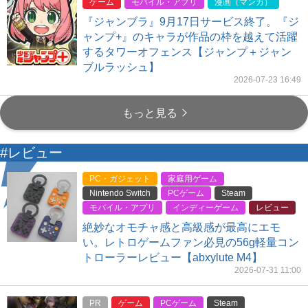
ゲーム
モバイル・アプリ
漫画（マンガ）
『ジャンブラ』9月17日サービス終了。『ジ
ャンプ+』のキャラが作品の枠を越えて活躍
するタワーオフェンス【ジャンプ＋ジャン
ブルラッシュ】
2026-07-23 16:49
もっと見る
#レビュー
PC・ガジェット
家庭用ゲーム
Nintendo Switch
PCゲーム
Steam
モバイル・アプリ
インディーゲーム
レビュー
絶妙なオモチャ感と高級感が最高にエモ
い。レトロゲームファン必見の56g軽量コン
トローラーレビュー【abxylute M4】
2026-07-31 11:00
PR
ゲーム
PCゲーム
Steam