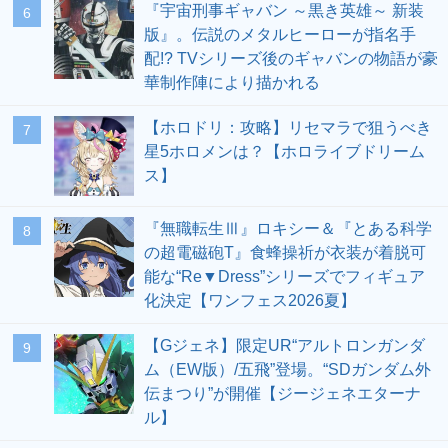
『宇宙刑事ギャバン ～黒き英雄～ 新装
6
版』。伝説のメタルヒーローが指名手
配!? TVシリーズ後のギャバンの物語が豪
華制作陣により描かれる
【ホロドリ：攻略】リセマラで狙うべき
7
星5ホロメンは？【ホロライブドリーム
ス】
『無職転生Ⅲ』ロキシー＆『とある科学
8
の超電磁砲T』食蜂操祈が衣装が着脱可
能な“Re▼Dress”シリーズでフィギュア
化決定【ワンフェス2026夏】
【Gジェネ】限定UR“アルトロンガンダ
9
ム（EW版）/五飛”登場。“SDガンダム外
伝まつり”が開催【ジージェネエターナ
ル】