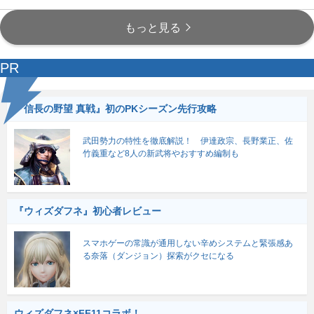
もっと見る
PR
『信長の野望 真戦』初のPKシーズン先行攻略
武田勢力の特性を徹底解説！ 伊達政宗、長野業正、佐
竹義重など8人の新武将やおすすめ編制も
『ウィズダフネ』初心者レビュー
スマホゲーの常識が通用しない辛めシステムと緊張感あ
る奈落（ダンジョン）探索がクセになる
ウィズダフネ×FF11コラボ！