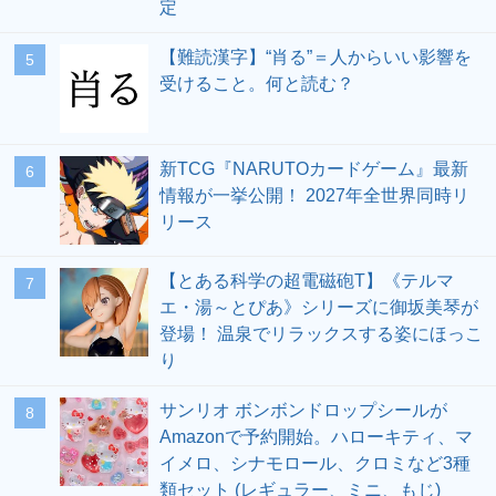
定
【難読漢字】“肖る”＝人からいい影響を
5
受けること。何と読む？
新TCG『NARUTOカードゲーム』最新
6
情報が一挙公開！ 2027年全世界同時リ
リース
【とある科学の超電磁砲T】《テルマ
7
エ・湯～とぴあ》シリーズに御坂美琴が
登場！ 温泉でリラックスする姿にほっこ
り
サンリオ ボンボンドロップシールが
8
Amazonで予約開始。ハローキティ、マ
イメロ、シナモロール、クロミなど3種
類セット (レギュラー、ミニ、もじ)