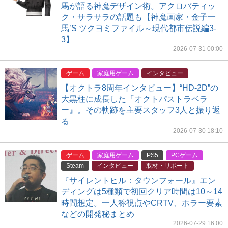
馬が語る神魔デザイン術。アクロバティッ
ク・サラサラの話題も【神魔画家・金子一
馬’S ツクヨミファイル～現代都市伝説編3-
3】
2026-07-31 00:00
ゲーム
家庭用ゲーム
インタビュー
【オクトラ8周年インタビュー】“HD-2D”の
大黒柱に成長した『オクトパストラベラ
ー』。その軌跡を主要スタッフ3人と振り返
る
2026-07-30 18:10
ゲーム
家庭用ゲーム
PS5
PCゲーム
Steam
インタビュー
取材・リポート
『サイレントヒル：タウンフォール』エン
ディングは5種類で初回クリア時間は10～14
時間想定。一人称視点やCRTV、ホラー要素
などの開発秘まとめ
2026-07-29 16:00