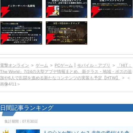
電撃オンライン
ゲーム
PCゲーム
モバイル・アプリ
『HIT：
The World』7/24の大型アプデ情報まとめ。新クラス・地域・ボスの追
加や6人で乱闘を進める新たなコンテンツの実装も予定【HTW】
＜
画像4/11＞
日間記事ランキング
集計期間：
07月30日
人の心とか無いんか？ 赤魚の煮付けを食