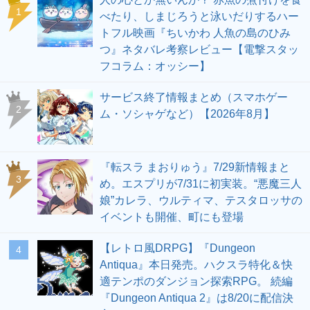
1
べたり、しまじろうと泳いだりするハー
トフル映画『ちいかわ 人魚の島のひみ
つ』ネタバレ考察レビュー【電撃スタッ
フコラム：オッシー】
サービス終了情報まとめ（スマホゲー
2
ム・ソシャゲなど）【2026年8月】
『転スラ まおりゅう』7/29新情報まと
3
め。エスプリが7/31に初実装。“悪魔三人
娘”カレラ、ウルティマ、テスタロッサの
イベントも開催、町にも登場
【レトロ風DRPG】『Dungeon
4
Antiqua』本日発売。ハクスラ特化＆快
適テンポのダンジョン探索RPG。 続編
『Dungeon Antiqua 2』は8/20に配信決