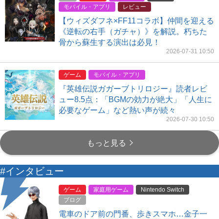
モバイル・アプリ
レビュー
【ウィズダフネ×FF11コラボ】仲間を迎える
《逆転の右手（ガチャ）》を解説。朽ちた
骨から蘇生する演出は必見！
2026-07-31 10:50
ゲーム
モバイル・アプリ
『英雄伝説ガガーブトリロジー』読者レビ
ュー8.5点：「BGMの効力が絶大」「人生に
必要なゲーム」など熱い声が続々
2026-07-30 10:50
もっと見る
#インタビュー
ゲーム
家庭用ゲーム
Nintendo Switch
ブログ
電車のドア前の門番、歩きスマホ…金子一