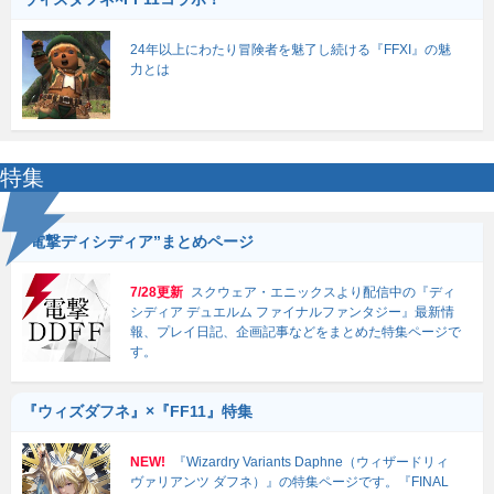
24年以上にわたり冒険者を魅了し続ける『FFXI』の魅
力とは
特集
“電撃ディシディア”まとめページ
7/28更新
スクウェア・エニックスより配信中の『ディ
シディア デュエルム ファイナルファンタジー』最新情
報、プレイ日記、企画記事などをまとめた特集ページで
す。
『ウィズダフネ』×『FF11』特集
NEW!
『Wizardry Variants Daphne（ウィザードリィ
ヴァリアンツ ダフネ）』の特集ページです。『FINAL