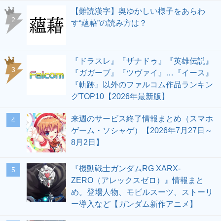
【難読漢字】奥ゆかしい様子をあらわ
2
す“蘊藉”の読み方は？
『ドラスレ』『ザナドゥ』『英雄伝説』
3
『ガガーブ』『ツヴァイ』…『イース』
『軌跡』以外のファルコム作品ランキン
グTOP10【2026年最新版】
来週のサービス終了情報まとめ（スマホ
4
ゲーム・ソシャゲ）【2026年7月27日～
8月2日】
『機動戦士ガンダムRG XARX-
5
ZERO（アレックスゼロ）』情報まと
め。登場人物、モビルスーツ、ストーリ
ー導入など【ガンダム新作アニメ】