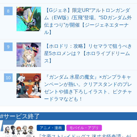
【Gジェネ】限定UR“アルトロンガンダ
8
ム（EW版）/五飛”登場。“SDガンダム外
伝まつり”が開催【ジージェネエターナ
ル】
【ホロドリ：攻略】リセマラで狙うべき
9
星5ホロメンは？【ホロライブドリーム
ス】
『ガンダム 水星の魔女』×ガンプラキャ
10
ンペーンが熱い。クリアスタンドのプレ
ゼントや描き下ろしイラスト、ピクチャ
ードラマなども！
#サービス終了
アニメ・漫画
モバイル・アプリ
『文豪ストレイドッグス 迷ヰ犬怪奇譚』が