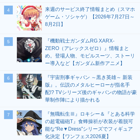
来週のサービス終了情報まとめ（スマホ
4
ゲーム・ソシャゲ）【2026年7月27日～
8月2日】
『機動戦士ガンダムRG XARX-
5
ZERO（アレックスゼロ）』情報まと
め。登場人物、モビルスーツ、ストーリ
ー導入など【ガンダム新作アニメ】
『宇宙刑事ギャバン ～黒き英雄～ 新装
6
版』。伝説のメタルヒーローが指名手
配!? TVシリーズ後のギャバンの物語が豪
華制作陣により描かれる
『無職転生Ⅲ』ロキシー＆『とある科学
7
の超電磁砲T』食蜂操祈が衣装が着脱可
能な“Re▼Dress”シリーズでフィギュア
化決定【ワンフェス2026夏】