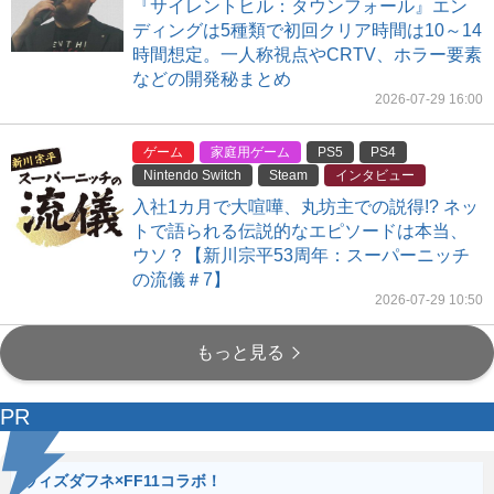
『サイレントヒル：タウンフォール』エン
ディングは5種類で初回クリア時間は10～14
時間想定。一人称視点やCRTV、ホラー要素
などの開発秘まとめ
2026-07-29 16:00
ゲーム
家庭用ゲーム
PS5
PS4
Nintendo Switch
Steam
インタビュー
入社1カ月で大喧嘩、丸坊主での説得!? ネッ
トで語られる伝説的なエピソードは本当、
ウソ？【新川宗平53周年：スーパーニッチ
の流儀＃7】
2026-07-29 10:50
もっと見る
PR
ウィズダフネ×FF11コラボ！