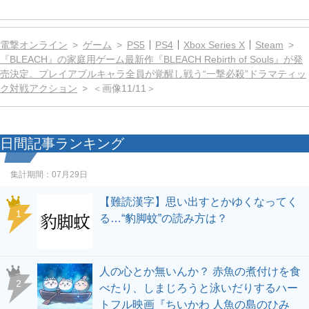
電撃オンライン
ゲーム
PS5
PS4
Xbox Series X
Steam
『BLEACH』の家庭用ゲーム最新作『BLEACH Rebirth of Souls』が発
売決定。プレイアブルキャラ全員が覚醒し戦う“一撃必殺”ドラマティッ
ク対戦アクション
＜画像11/11＞
日間記事ランキング
集計期間：
07月29日
【難読漢字】思い出すとかゆくなってく
1
る…“豹脚蚊”の読み方は？
人の心とか無いんか？ 赤魚の煮付けを食
2
べたり、しまじろうと泳いだりするハー
トフル映画『ちいかわ 人魚の島のひみ