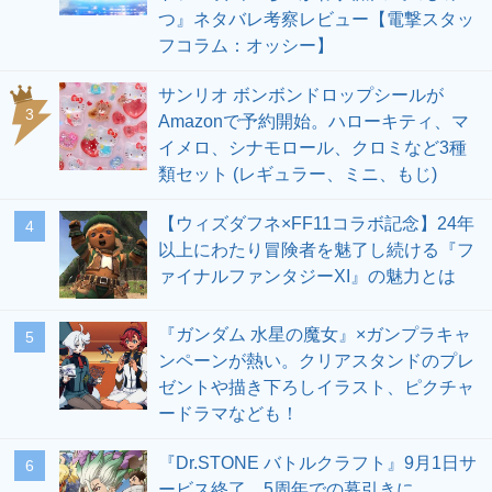
つ』ネタバレ考察レビュー【電撃スタッ
フコラム：オッシー】
サンリオ ボンボンドロップシールが
3
Amazonで予約開始。ハローキティ、マ
イメロ、シナモロール、クロミなど3種
類セット (レギュラー、ミニ、もじ)
【ウィズダフネ×FF11コラボ記念】24年
4
以上にわたり冒険者を魅了し続ける『フ
ァイナルファンタジーXI』の魅力とは
『ガンダム 水星の魔女』×ガンプラキャ
5
ンペーンが熱い。クリアスタンドのプレ
ゼントや描き下ろしイラスト、ピクチャ
ードラマなども！
『Dr.STONE バトルクラフト』9月1日サ
6
ービス終了。5周年での幕引きに