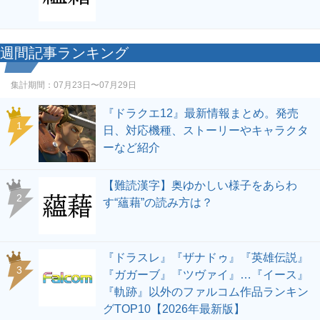
週間記事ランキング
集計期間：
07月23日〜07月29日
『ドラクエ12』最新情報まとめ。発売
1
日、対応機種、ストーリーやキャラクタ
ーなど紹介
【難読漢字】奥ゆかしい様子をあらわ
2
す“蘊藉”の読み方は？
『ドラスレ』『ザナドゥ』『英雄伝説』
3
『ガガーブ』『ツヴァイ』…『イース』
『軌跡』以外のファルコム作品ランキン
グTOP10【2026年最新版】