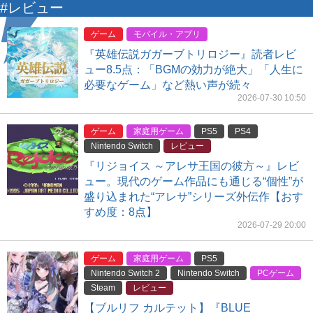
#レビュー
ゲーム
モバイル・アプリ
『英雄伝説ガガーブトリロジー』読者レビ
ュー8.5点：「BGMの効力が絶大」「人生に
必要なゲーム」など熱い声が続々
2026-07-30 10:50
ゲーム
家庭用ゲーム
PS5
PS4
Nintendo Switch
レビュー
『リジョイス ～アレサ王国の彼方～』レビ
ュー。現代のゲーム作品にも通じる“個性”が
盛り込まれた“アレサ”シリーズ外伝作【おす
すめ度：8点】
2026-07-29 20:00
ゲーム
家庭用ゲーム
PS5
Nintendo Switch 2
Nintendo Switch
PCゲーム
Steam
レビュー
【ブルリフ カルテット】『BLUE