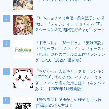
『FF6』セリス（声優：桑島法子）が現
7
代に！『ディシディア デュエルム FF』
新シーズン＆期間限定ガチャがスタート
『ドラスレ』『ザナドゥ』『英雄伝説』
8
『ガガーブ』『ツヴァイ』…『イース』
『軌跡』以外のファルコム作品ランキン
グTOP10【2026年最新版】
『ちいかわ』人気キャラクターランキン
9
グTOP10。ちいかわ、ハチワレ、うさ
ぎ…ファンが選んだ推しは？（ネタバレ
あり）【2026年4月最新版】
【難読漢字】奥ゆかしい様子をあらわ
10
す“蘊藉”の読み方は？