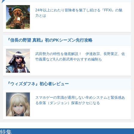
24年以上にわたり冒険者を魅了し続ける『FFXI』の魅
力とは
『信長の野望 真戦』初のPKシーズン先行攻略
武田勢力の特性を徹底解説！ 伊達政宗、長野業正、佐
竹義重など8人の新武将やおすすめ編制も
『ウィズダフネ』初心者レビュー
スマホゲーの常識が通用しない辛めシステムと緊張感あ
る奈落（ダンジョン）探索がクセになる
特集