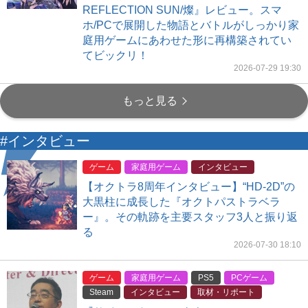
REFLECTION SUN/燦』レビュー。スマ
ホ/PCで展開した物語とバトルがしっかり家
庭用ゲームにあわせた形に再構築されてい
てビックリ！
2026-07-29 19:30
もっと見る
#インタビュー
ゲーム
家庭用ゲーム
インタビュー
【オクトラ8周年インタビュー】“HD-2D”の
大黒柱に成長した『オクトパストラベラ
ー』。その軌跡を主要スタッフ3人と振り返
る
2026-07-30 18:10
ゲーム
家庭用ゲーム
PS5
PCゲーム
Steam
インタビュー
取材・リポート