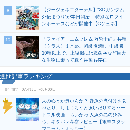
【ジージェネエターナル】“SDガンダム
9
外伝まつり”が本日開始！ 特別なログイ
ンボーナスなどが開催中【Gジェネ】
『ファイアーエムブレム 万紫千紅』兵種
10
（クラス）まとめ。初級職5種、中級職
10種以上で、上級職には戦象兵など巨大
な生物に乗って戦う兵種も存在
週間記事ランキング
集計期間：
07月31日〜08月06日
人の心とか無いんか？ 赤魚の煮付けを食
1
べたり、しまじろうと泳いだりするハー
トフル映画『ちいかわ 人魚の島のひみ
つ』ネタバレ考察レビュー【電撃スタッ
フコラム：オッシー】