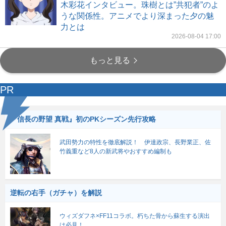
木彩花インタビュー。珠樹とは”共犯者”のよ
うな関係性。アニメでより深まった夕の魅
力とは
2026-08-04 17:00
もっと見る
PR
『信長の野望 真戦』初のPKシーズン先行攻略
武田勢力の特性を徹底解説！ 伊達政宗、長野業正、佐
竹義重など8人の新武将やおすすめ編制も
逆転の右手（ガチャ）を解説
ウィズダフネ×FF11コラボ。朽ちた骨から蘇生する演出
は必見！