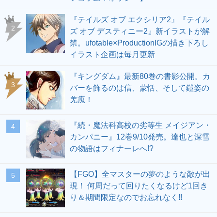
『テイルズ オブ エクシリア2』『テイル
2
ズ オブ デスティニー2』新イラストが解
禁。ufotable×ProductionIGの描き下ろし
イラスト企画は毎月更新
『キングダム』最新80巻の書影公開。カ
3
バーを飾るのは信、蒙恬、そして鎧姿の
羌瘣！
『続・魔法科高校の劣等生 メイジアン・
4
カンパニー』12巻9/10発売。達也と深雪
の物語はフィナーレへ!?
【FGO】全マスターの夢のような敵が出
5
現！ 何周だって回りたくなるけど1回き
り＆期間限定なのでお忘れなく!!