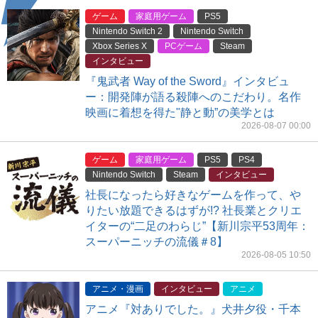
ゲーム
家庭用ゲーム
PS5
Nintendo Switch 2
Nintendo Switch
Xbox Series X
PCゲーム
Steam
インタビュー
『鬼武者 Way of the Sword』インタビュ
ー：開発陣が語る殺陣へのこだわり。名作
映画に着想を得た"静と動”の美学とは
2026-08-07 00:00
ゲーム
家庭用ゲーム
PS5
PS4
Nintendo Switch
Steam
インタビュー
社長になったら好きなゲームを作って、や
りたい放題できるはずが!? 社長業とクリエ
イターの“二足のわらじ”【新川宗平53周年：
スーパーニッチの流儀＃8】
2026-08-05 10:50
アニメ・漫画
インタビュー
アニメ
アニメ『対ありでした。』犬井夕役・千本