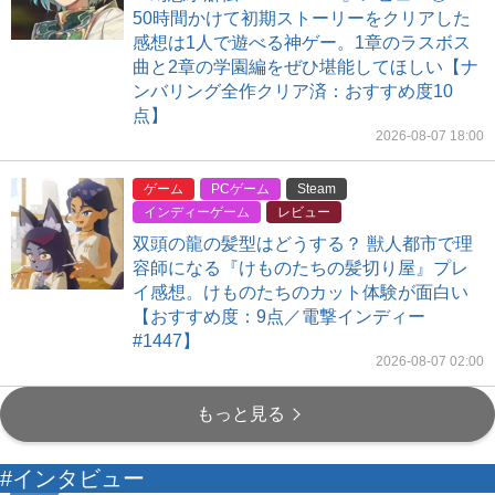
50時間かけて初期ストーリーをクリアした
感想は1人で遊べる神ゲー。1章のラスボス
曲と2章の学園編をぜひ堪能してほしい【ナ
ンバリング全作クリア済：おすすめ度10
点】
2026-08-07 18:00
ゲーム
PCゲーム
Steam
インディーゲーム
レビュー
双頭の龍の髪型はどうする？ 獣人都市で理
容師になる『けものたちの髪切り屋』プレ
イ感想。けものたちのカット体験が面白い
【おすすめ度：9点／電撃インディー
#1447】
2026-08-07 02:00
もっと見る
#インタビュー