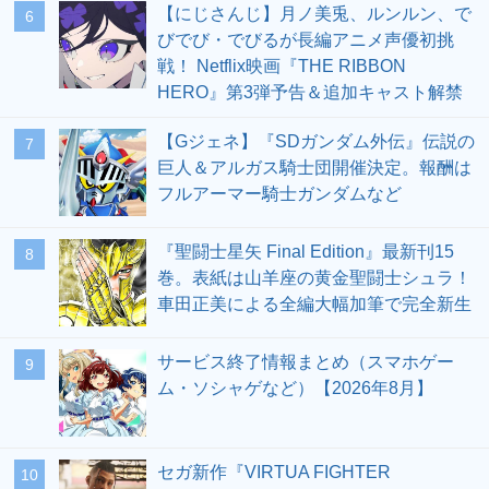
【にじさんじ】月ノ美兎、ルンルン、で
6
びでび・でびるが長編アニメ声優初挑
戦！ Netflix映画『THE RIBBON
HERO』第3弾予告＆追加キャスト解禁
【Gジェネ】『SDガンダム外伝』伝説の
7
巨人＆アルガス騎士団開催決定。報酬は
フルアーマー騎士ガンダムなど
『聖闘士星矢 Final Edition』最新刊15
8
巻。表紙は山羊座の黄金聖闘士シュラ！
車田正美による全編大幅加筆で完全新生
サービス終了情報まとめ（スマホゲー
9
ム・ソシャゲなど）【2026年8月】
セガ新作『VIRTUA FIGHTER
10