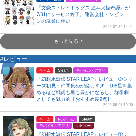
『文豪ストレイドッグス 迷ヰ犬怪奇譚』が
7/31にサービス終了。運営会社アンビショ
ンの廃業に伴い
2026-07-30 14:41
もっと見る
#レビュー
ゲーム
Steam
モバイル・アプリ
『幻想水滸伝 STAR LEAP』レビュー②シリ
ーズ初見：仲間集めが楽しすぎ。108星を集
めるほど戦術も里も豊かになるし、群像劇
としても魅力的【おすすめ度9点】
2026-08-07 19:00
ゲーム
PCゲーム
Steam
モバイル・アプリ
レビュー
『幻想水滸伝 STAR LEAP』レビュー①：