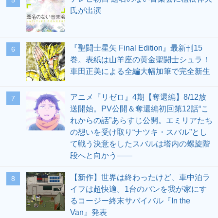
氏が出演
『聖闘士星矢 Final Edition』最新刊15
6
巻。表紙は山羊座の黄金聖闘士シュラ！
車田正美による全編大幅加筆で完全新生
アニメ『リゼロ』4期【奪還編】8/12放
7
送開始。PV公開＆奪還編初回第12話“こ
れからの話”あらすじ公開。エミリアたち
の想いを受け取り“ナツキ・スバル”とし
て戦う決意をしたスバルは塔内の螺旋階
段へと向かう――
【新作】世界は終わったけど、車中泊ラ
8
イフは超快適。1台のバンを我が家にす
るコージー終末サバイバル『In the
Van』発表