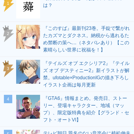
1
は？
『このすば』最新刊23巻。手錠で繋がれ
2
たカズマとダクネス。納税から逃れるた
め禁断の策へ…（ネタバレあり）【この
素晴らしい世界に祝福を！】
『テイルズ オブ エクシリア2』『テイル
3
ズ オブ デスティニー2』新イラストが解
禁。ufotable×ProductionIGの描き下ろし
イラスト企画は毎月更新
『GTA6』情報まとめ。発売日、ストー
4
リー、登場キャラクター、地域（マッ
プ）、限定版特典を紹介【グランド・セ
フト・オートVI】
テレビ朝日 題名のない音楽会に植松伸夫
5