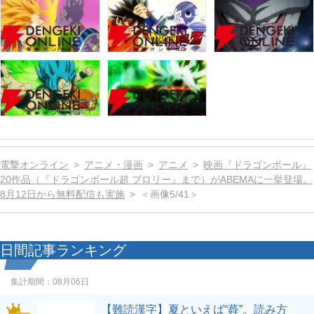
電撃オンライン
アニメ・漫画
アニメ
映画『ドラゴンボール』
20作品（『ドラゴンボール超 ブロリー』まで）がABEMAに一挙登場。
8月12日から無料配信も実施
＜画像5/41＞
日間記事ランキング
集計期間：
08月06日
【難読漢字】夏といえば“蕣”。読み方