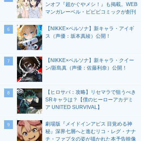
ンオフ『超かぐやメシ！』も掲載。WEB
マンガレーベル・ビビビコミックが創刊
【NIKKE×ペルソナ】新キャラ・アイギ
6
ス（声優：坂本真綾）公開！
【NIKKE×ペルソナ】新キャラ・クイー
7
ン/新島真（声優：佐藤利奈）公開！
【ヒロサバ：攻略】リセマラで狙うべき
8
SRキャラは？【僕のヒーローアカデミ
ア UNITED SURVIVAL】
劇場版『メイドインアビス 目覚める神
9
秘』深界七層へと進むリコ・レグ・ナナ
チ・ファプタの姿が描かれた本予告映像