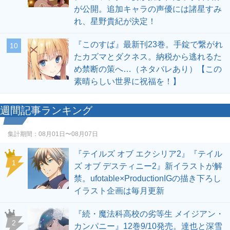
が公開。追加キャラの声優には諸星すみ
れ、星野貴紀が決定！
『このすば』最新刊23巻。手錠で繋がれ
10
たカズマとダクネス。納税から逃れるた
め禁断の策へ…（ネタバレあり）【この
素晴らしい世界に祝福を！】
週間記事ランキング
集計期間：
08月01日〜08月07日
『テイルズ オブ エクシリア2』『テイル
1
ズ オブ デスティニー2』新イラストが解
禁。ufotable×ProductionIGの描き下ろし
イラスト企画は毎月更新
『続・魔法科高校の劣等生 メイジアン・
2
カンパニー』12巻9/10発売。達也と深雪