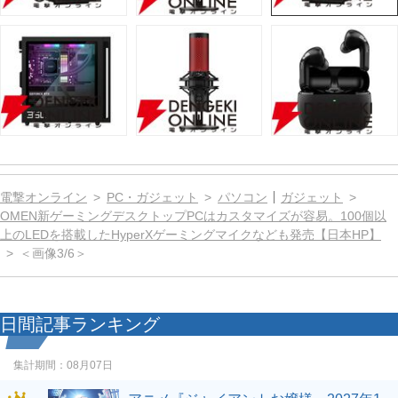
電撃オンライン
PC・ガジェット
パソコン
ガジェット
OMEN新ゲーミングデスクトップPCはカスタマイズが容易。100個以
上のLEDを搭載したHyperXゲーミングマイクなども発売【日本HP】
＜画像3/6＞
日間記事ランキング
集計期間：
08月07日