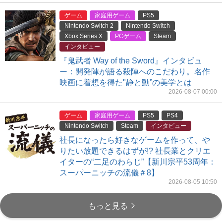
ゲーム
家庭用ゲーム
PS5
Nintendo Switch 2
Nintendo Switch
Xbox Series X
PCゲーム
Steam
インタビュー
『鬼武者 Way of the Sword』インタビュ
ー：開発陣が語る殺陣へのこだわり。名作
映画に着想を得た"静と動”の美学とは
2026-08-07 00:00
ゲーム
家庭用ゲーム
PS5
PS4
Nintendo Switch
Steam
インタビュー
社長になったら好きなゲームを作って、や
りたい放題できるはずが!? 社長業とクリエ
イターの“二足のわらじ”【新川宗平53周年：
スーパーニッチの流儀＃8】
2026-08-05 10:50
もっと見る