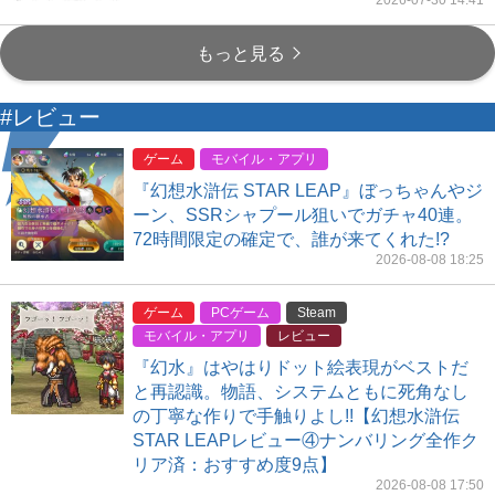
2026-07-30 14:41
もっと見る
#レビュー
ゲーム
モバイル・アプリ
『幻想水滸伝 STAR LEAP』ぼっちゃんやジ
ーン、SSRシャプール狙いでガチャ40連。
72時間限定の確定で、誰が来てくれた!?
2026-08-08 18:25
ゲーム
PCゲーム
Steam
モバイル・アプリ
レビュー
『幻水』はやはりドット絵表現がベストだ
と再認識。物語、システムともに死角なし
の丁寧な作りで手触りよし!!【幻想水滸伝
STAR LEAPレビュー④ナンバリング全作ク
リア済：おすすめ度9点】
2026-08-08 17:50