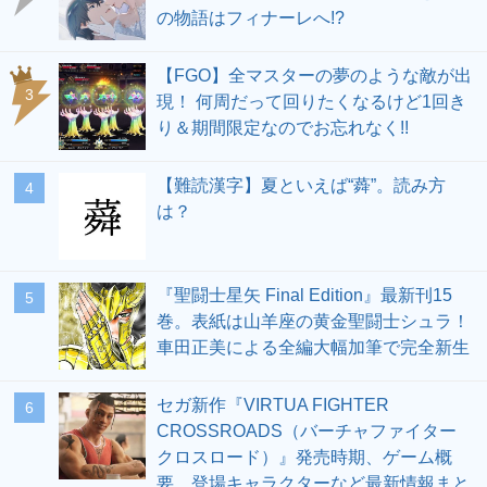
の物語はフィナーレへ!?
【FGO】全マスターの夢のような敵が出
3
現！ 何周だって回りたくなるけど1回き
り＆期間限定なのでお忘れなく!!
【難読漢字】夏といえば“蕣”。読み方
4
は？
『聖闘士星矢 Final Edition』最新刊15
5
巻。表紙は山羊座の黄金聖闘士シュラ！
車田正美による全編大幅加筆で完全新生
セガ新作『VIRTUA FIGHTER
6
CROSSROADS（バーチャファイター
クロスロード）』発売時期、ゲーム概
要、登場キャラクターなど最新情報まと