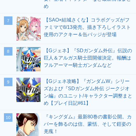
め
【SAO×結城さくな】コラボグッズがフ
7
ァミマで8/13発売。描き下ろしイラスト
使用のアクキー＆缶バッジが登場
【Gジェネ】『SDガンダム外伝』伝説の
8
巨人＆アルガス騎士団開催決定。報酬は
フルアーマー騎士ガンダムなど
【Gジェネ攻略】『ガンダムW』シリー
9
ズおよび『SDガンダム外伝 ジークジオ
ン編』のユニット/キャラクター調整まと
め【プレイ日記#61】
『キングダム』最新80巻の書影公開。カ
10
バーを飾るのは信、蒙恬、そして鎧姿の
羌瘣！