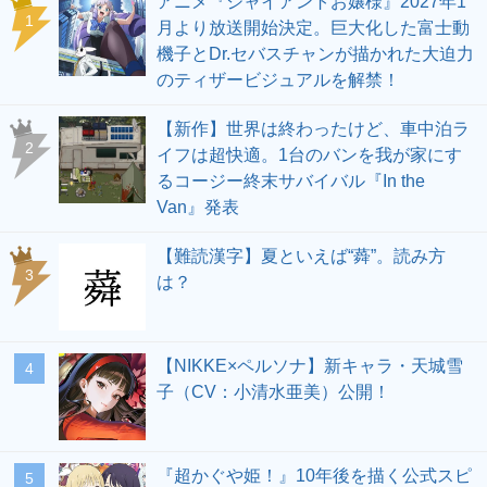
アニメ『ジャイアントお嬢様』2027年1
1
月より放送開始決定。巨大化した富士動
機子とDr.セバスチャンが描かれた大迫力
のティザービジュアルを解禁！
【新作】世界は終わったけど、車中泊ラ
2
イフは超快適。1台のバンを我が家にす
るコージー終末サバイバル『In the
Van』発表
【難読漢字】夏といえば“蕣”。読み方
3
は？
【NIKKE×ペルソナ】新キャラ・天城雪
4
子（CV：小清水亜美）公開！
『超かぐや姫！』10年後を描く公式スピ
5