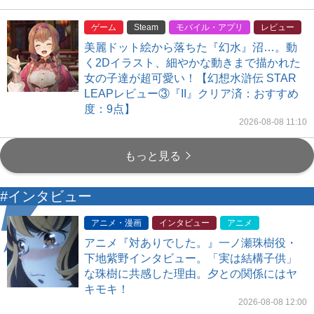
ゲーム
Steam
モバイル・アプリ
レビュー
美麗ドット絵から落ちた『幻水』沼…。動
く2Dイラスト、細やかな動きまで描かれた
女の子達が超可愛い！【幻想水滸伝 STAR
LEAPレビュー③『II』クリア済：おすすめ
度：9点】
2026-08-08 11:10
もっと見る
#インタビュー
アニメ・漫画
インタビュー
アニメ
アニメ『対ありでした。』一ノ瀬珠樹役・
下地紫野インタビュー。「実は結構子供」
な珠樹に共感した理由。夕との関係にはヤ
キモキ！
2026-08-08 12:00