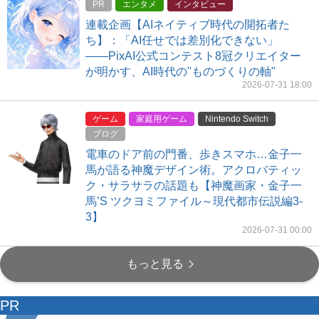
PR
エンタメ
インタビュー
連載企画【AIネイティブ時代の開拓者た
ち】：「AI任せでは差別化できない」
――PixAI公式コンテスト8冠クリエイター
が明かす、AI時代の"ものづくりの軸"
2026-07-31 18:00
ゲーム
家庭用ゲーム
Nintendo Switch
ブログ
電車のドア前の門番、歩きスマホ…金子一
馬が語る神魔デザイン術。アクロバティッ
ク・サラサラの話題も【神魔画家・金子一
馬’S ツクヨミファイル～現代都市伝説編3-
3】
2026-07-31 00:00
もっと見る
PR