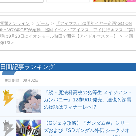
電撃オンライン
ゲーム
『アイマス』20周年イヤー企画“GO ON
the VOY@GE”が始動。巡回イベント“アイマス、アイに行きマス！”第1
弾は9月23日にイオンモール熱田で開催【アイドルマスター】
＜画
像1/3＞
日間記事ランキング
集計期間：
08月02日
『続・魔法科高校の劣等生 メイジアン・
1
カンパニー』12巻9/10発売。達也と深雪
の物語はフィナーレへ!?
【Gジェネ攻略】『ガンダムW』シリー
2
ズおよび『SDガンダム外伝 ジークジオ