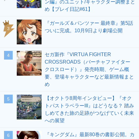
ン編』のユニット/キャラクター調整まと
め【プレイ日記#61】
『ガールズ＆パンツァー 最終章』第5話
3
ついに完成。10月9日より劇場公開
セガ新作『VIRTUA FIGHTER
4
CROSSROADS（バーチャファイター
クロスロード）』発売時期、ゲーム概
要、登場キャラクターなど最新情報まと
め
【オクトラ8周年インタビュー】『オク
5
トパストラベラーIII』はどうなる？ 踏み
しめてきた旅の足跡がつなげていく未来
への展望
『キングダム』最新80巻の書影公開。カ
6