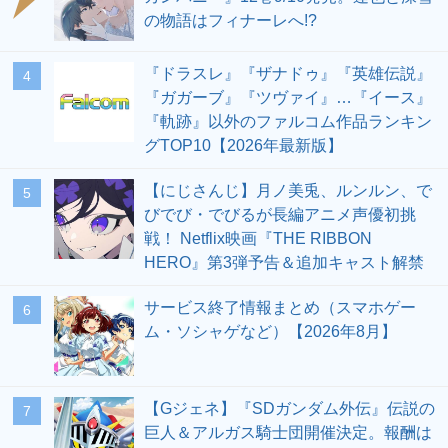
の物語はフィナーレへ!?
『ドラスレ』『ザナドゥ』『英雄伝説』
4
『ガガーブ』『ツヴァイ』…『イース』
『軌跡』以外のファルコム作品ランキン
グTOP10【2026年最新版】
【にじさんじ】月ノ美兎、ルンルン、で
5
びでび・でびるが長編アニメ声優初挑
戦！ Netflix映画『THE RIBBON
HERO』第3弾予告＆追加キャスト解禁
サービス終了情報まとめ（スマホゲー
6
ム・ソシャゲなど）【2026年8月】
【Gジェネ】『SDガンダム外伝』伝説の
7
巨人＆アルガス騎士団開催決定。報酬は