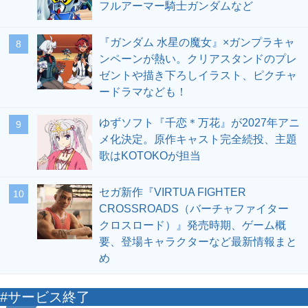
フルアーマー騎士ガンダムなど
『ガンダム 水星の魔女』×ガンプラキャ
8
ンペーンが熱い。クリアスタンドのプレ
ゼントや描き下ろしイラスト、ピクチャ
ードラマなども！
ゆずソフト『千恋＊万花』が2027年アニ
9
メ化決定。原作キャスト完全続投、主題
歌はKOTOKOが担当
セガ新作『VIRTUA FIGHTER
10
CROSSROADS（バーチャファイター
クロスロード）』発売時期、ゲーム概
要、登場キャラクターなど最新情報まと
め
#サービス終了