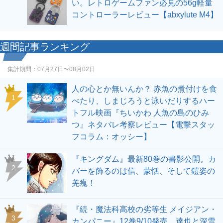
い。レトロゲームファン必見の56g軽量
コントローラーレビュー【abxylute M4】
週間記事ランキング
集計期間：
07月27日〜08月02日
人の心とか無いんか？ 赤魚の煮付けを食
1
べたり、しまじろうと泳いだりするハー
トフル映画『ちいかわ 人魚の島のひみ
つ』ネタバレ考察レビュー【電撃スタッ
フコラム：オッシー】
『キングダム』最新80巻の書影公開。カ
2
バーを飾るのは信、蒙恬、そして鎧姿の
羌瘣！
『続・魔法科高校の劣等生 メイジアン・
3
カンパニー』12巻9/10発売。達也と深雪