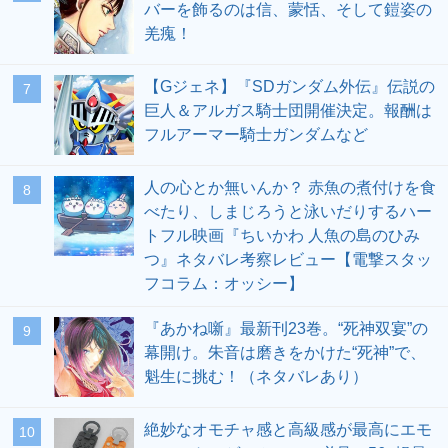
バーを飾るのは信、蒙恬、そして鎧姿の
羌瘣！
【Gジェネ】『SDガンダム外伝』伝説の
7
巨人＆アルガス騎士団開催決定。報酬は
フルアーマー騎士ガンダムなど
人の心とか無いんか？ 赤魚の煮付けを食
8
べたり、しまじろうと泳いだりするハー
トフル映画『ちいかわ 人魚の島のひみ
つ』ネタバレ考察レビュー【電撃スタッ
フコラム：オッシー】
『あかね噺』最新刊23巻。“死神双宴”の
9
幕開け。朱音は磨きをかけた“死神”で、
魁生に挑む！（ネタバレあり）
絶妙なオモチャ感と高級感が最高にエモ
10