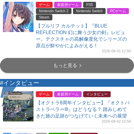
ゲーム
家庭用ゲーム
PS5
Nintendo Switch 2
Nintendo Switch
PCゲーム
Steam
【ブルリフ カルテット】『BLUE
REFLECTION 幻に舞う少女の剣』レビュ
ー。テクスチャの高解像度化でシリーズの
原点が鮮やかによみがえる！
2026-08-01 12:00
もっと見る
#インタビュー
ゲーム
家庭用ゲーム
インタビュー
【オクトラ8周年インタビュー】『オクトパ
ストラベラーIII』はどうなる？ 踏みしめて
きた旅の足跡がつなげていく未来への展望
2026-08-02 10:50