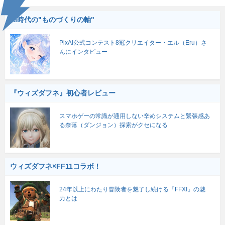
AI時代の"ものづくりの軸"
PixAI公式コンテスト8冠クリエイター・エル（Eru）さ
んにインタビュー
『ウィズダフネ』初心者レビュー
スマホゲーの常識が通用しない辛めシステムと緊張感あ
る奈落（ダンジョン）探索がクセになる
ウィズダフネ×FF11コラボ！
24年以上にわたり冒険者を魅了し続ける『FFXI』の魅
力とは