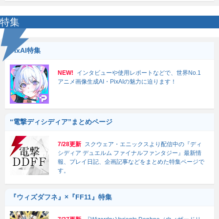
特集
PixAI特集
NEW!
インタビューや使用レポートなどで、世界No.1
アニメ画像生成AI・PixAIの魅力に迫ります！
“電撃ディシディア”まとめページ
7/28更新
スクウェア・エニックスより配信中の『ディ
シディア デュエルム ファイナルファンタジー』最新情
報、プレイ日記、企画記事などをまとめた特集ページで
す。
『ウィズダフネ』×『FF11』特集