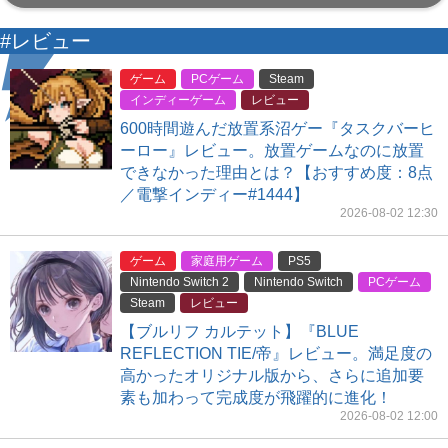
#レビュー
ゲーム
PCゲーム
Steam
インディーゲーム
レビュー
600時間遊んだ放置系沼ゲー『タスクバーヒ
ーロー』レビュー。放置ゲームなのに放置
できなかった理由とは？【おすすめ度：8点
／電撃インディー#1444】
2026-08-02 12:30
ゲーム
家庭用ゲーム
PS5
Nintendo Switch 2
Nintendo Switch
PCゲーム
Steam
レビュー
【ブルリフ カルテット】『BLUE
REFLECTION TIE/帝』レビュー。満足度の
高かったオリジナル版から、さらに追加要
素も加わって完成度が飛躍的に進化！
2026-08-02 12:00