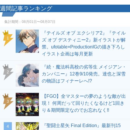
週間記事ランキング
集計期間：
08月01日〜08月07日
『テイルズ オブ エクシリア2』『テイル
1
ズ オブ デスティニー2』新イラストが解
禁。ufotable×ProductionIGの描き下ろし
イラスト企画は毎月更新
『続・魔法科高校の劣等生 メイジアン・
2
カンパニー』12巻9/10発売。達也と深雪
の物語はフィナーレへ!?
【FGO】全マスターの夢のような敵が出
3
現！ 何周だって回りたくなるけど1回き
り＆期間限定なのでお忘れなく!!
『聖闘士星矢 Final Edition』最新刊15
4