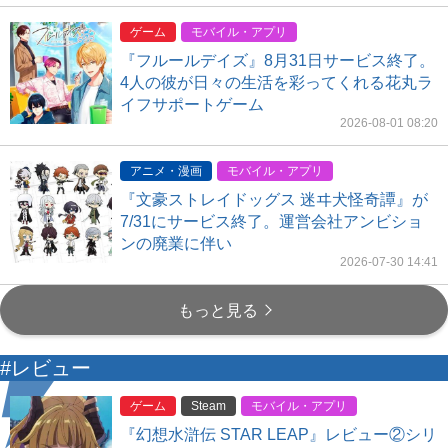
ゲーム
モバイル・アプリ
『フルールデイズ』8月31日サービス終了。
4人の彼が日々の生活を彩ってくれる花丸ラ
イフサポートゲーム
2026-08-01 08:20
アニメ・漫画
モバイル・アプリ
『文豪ストレイドッグス 迷ヰ犬怪奇譚』が
7/31にサービス終了。運営会社アンビショ
ンの廃業に伴い
2026-07-30 14:41
もっと見る
#レビュー
ゲーム
Steam
モバイル・アプリ
『幻想水滸伝 STAR LEAP』レビュー②シリ