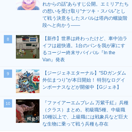
れからの話”あらすじ公開。エミリアたち
の想いを受け取り“ナツキ・スバル”とし
て戦う決意をしたスバルは塔内の螺旋階
段へと向かう――
【新作】世界は終わったけど、車中泊ラ
8
イフは超快適。1台のバンを我が家にす
るコージー終末サバイバル『In the
Van』発表
【ジージェネエターナル】“SDガンダム
9
外伝まつり”が本日開始！ 特別なログイ
ンボーナスなどが開催中【Gジェネ】
『ファイアーエムブレム 万紫千紅』兵種
10
（クラス）まとめ。初級職5種、中級職
10種以上で、上級職には戦象兵など巨大
な生物に乗って戦う兵種も存在