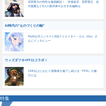
武田勢力の特性を徹底解説！ 伊達政宗、長野業正、佐
竹義重など8人の新武将やおすすめ編制も
AI時代の"ものづくりの軸"
PixAI公式コンテスト8冠クリエイター・エル（Eru）さ
んにインタビュー
ウィズダフネ×FF11コラボ！
24年以上にわたり冒険者を魅了し続ける『FFXI』の魅
力とは
特集