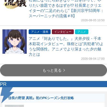
社長になったら好きなゲームを作って、や
りたい放題できるはずが!? 社長業とクリエ
イターの“二足のわらじ”【新川宗平53周年：
スーパーニッチの流儀＃8】
2026-08-05 10:50
アニメ・漫画
インタビュー
アニメ
アニメ『対ありでした。』犬井夕役・千本
木彩花インタビュー。珠樹とは”共犯者”のよ
うな関係性。アニメでより深まった夕の魅
力とは
2026-08-04 17:00
もっと見る
PR
『信長の野望 真戦』初のPKシーズン先行攻略