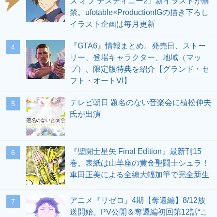
ズ オブ デスティニー2』新イラストが解
禁。ufotable×ProductionIGの描き下ろし
イラスト企画は毎月更新
『GTA6』情報まとめ。発売日、ストー
4
リー、登場キャラクター、地域（マッ
プ）、限定版特典を紹介【グランド・セ
フト・オートVI】
テレビ朝日 題名のない音楽会に植松伸夫
5
氏が出演
『聖闘士星矢 Final Edition』最新刊15
6
巻。表紙は山羊座の黄金聖闘士シュラ！
車田正美による全編大幅加筆で完全新生
アニメ『リゼロ』4期【奪還編】8/12放
7
送開始。PV公開＆奪還編初回第12話“こ