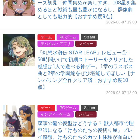
ーズ初見：仲間集めが楽しすぎ。108星を集
めるほど戦術も里も豊かになるし、群像劇
としても魅力的【おすすめ度9点】
2026-08-07 19:00
ゲーム
PCゲーム
Steam
モバイル・アプリ
レビュー
『幻想水滸伝 STAR LEAP』レビュー①：
50時間かけて初期ストーリーをクリアした
感想は1人で遊べる神ゲー。1章のラスボス
曲と2章の学園編をぜひ堪能してほしい【ナ
ンバリング全作クリア済：おすすめ度10
点】
2026-08-07 18:00
ゲーム
PCゲーム
Steam
インディーゲーム
レビュー
双頭の龍の髪型はどうする？ 獣人都市で理
容師になる『けものたちの髪切り屋』プレ
イ感想。けものたちのカット体験が面白い