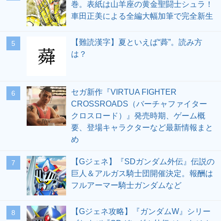
巻。表紙は山羊座の黄金聖闘士シュラ！
車田正美による全編大幅加筆で完全新生
【難読漢字】夏といえば“蕣”。読み方
5
は？
セガ新作『VIRTUA FIGHTER
6
CROSSROADS（バーチャファイター
クロスロード）』発売時期、ゲーム概
要、登場キャラクターなど最新情報まと
め
【Gジェネ】『SDガンダム外伝』伝説の
7
巨人＆アルガス騎士団開催決定。報酬は
フルアーマー騎士ガンダムなど
【Gジェネ攻略】『ガンダムW』シリー
8