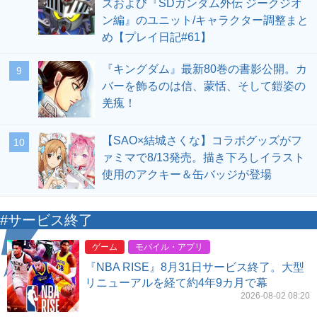
ズおよび『SDガンダム外伝 ジークジオ
ン編』のユニット/キャラクター調整まと
め【プレイ日記#61】
『キングダム』最新80巻の書影公開。カ
9
バーを飾るのは信、蒙恬、そして鎧姿の
羌瘣！
【SAO×結城さくな】コラボグッズがフ
10
ァミマで8/13発売。描き下ろしイラスト
使用のアクキー＆缶バッジが登場
#サービス終了
ゲーム
モバイル・アプリ
『NBA RISE』8月31日サービス終了。大型
リニューアルを経て約4年9カ月で幕
2026-08-02 08:20