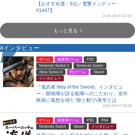
【おすすめ度：9点／電撃インディー
#1447】
2026-08-07 02:00
もっと見る
#インタビュー
ゲーム
家庭用ゲーム
PS5
Nintendo Switch 2
Nintendo Switch
Xbox Series X
PCゲーム
Steam
インタビュー
『鬼武者 Way of the Sword』インタビュ
ー：開発陣が語る殺陣へのこだわり。名作
映画に着想を得た"静と動”の美学とは
2026-08-07 00:00
ゲーム
家庭用ゲーム
PS5
PS4
Nintendo Switch
Steam
インタビュー