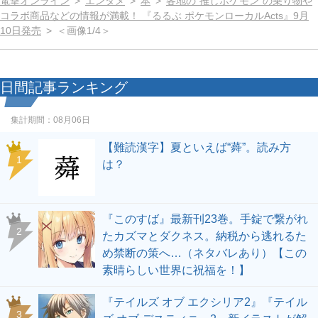
電撃オンライン
エンタメ
本
各地の“推しポケモン”の乗り物や
コラボ商品などの情報が満載！ 『るるぶ ポケモンローカルActs』9月
10日発売
＜画像1/4＞
日間記事ランキング
集計期間：
08月06日
【難読漢字】夏といえば“蕣”。読み方
1
は？
『このすば』最新刊23巻。手錠で繋がれ
2
たカズマとダクネス。納税から逃れるた
め禁断の策へ…（ネタバレあり）【この
素晴らしい世界に祝福を！】
『テイルズ オブ エクシリア2』『テイル
3