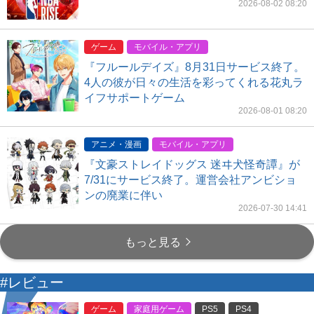
2026-08-02 08:20
ゲーム
モバイル・アプリ
『フルールデイズ』8月31日サービス終了。
4人の彼が日々の生活を彩ってくれる花丸ラ
イフサポートゲーム
2026-08-01 08:20
アニメ・漫画
モバイル・アプリ
『文豪ストレイドッグス 迷ヰ犬怪奇譚』が
7/31にサービス終了。運営会社アンビショ
ンの廃業に伴い
2026-07-30 14:41
もっと見る
#レビュー
ゲーム
家庭用ゲーム
PS5
PS4