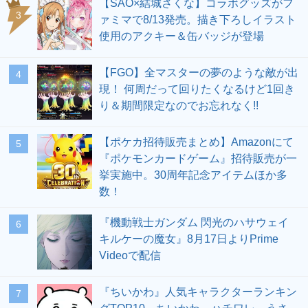
【SAO×結城さくな】コラボグッズがフ
3
ァミマで8/13発売。描き下ろしイラスト
使用のアクキー＆缶バッジが登場
【FGO】全マスターの夢のような敵が出
4
現！ 何周だって回りたくなるけど1回き
り＆期間限定なのでお忘れなく!!
【ポケカ招待販売まとめ】Amazonにて
5
『ポケモンカードゲーム』招待販売が一
挙実施中。30周年記念アイテムほか多
数！
『機動戦士ガンダム 閃光のハサウェイ
6
キルケーの魔女』8月17日よりPrime
Videoで配信
『ちいかわ』人気キャラクターランキン
7