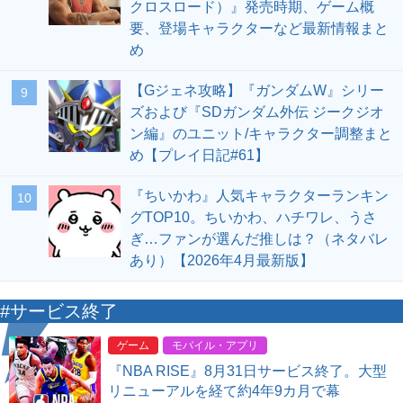
クロスロード）』発売時期、ゲーム概
要、登場キャラクターなど最新情報まと
め
【Gジェネ攻略】『ガンダムW』シリー
9
ズおよび『SDガンダム外伝 ジークジオ
ン編』のユニット/キャラクター調整まと
め【プレイ日記#61】
『ちいかわ』人気キャラクターランキン
10
グTOP10。ちいかわ、ハチワレ、うさ
ぎ…ファンが選んだ推しは？（ネタバレ
あり）【2026年4月最新版】
#サービス終了
ゲーム
モバイル・アプリ
『NBA RISE』8月31日サービス終了。大型
リニューアルを経て約4年9カ月で幕