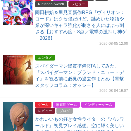
Nintendo Switch
レビュー
岡田耕始＆里見直新作RPG『ヴィリオン：
コード』はクセ強だけど、謎めいた物語や
業が深いキャラ強化が刺さる人にはぶっ刺
さる【おすすめ度：8点／電撃の激押し神ゲ
ー2026】
2026-08-05 12:00
エンタメ
スパイダーマン鑑賞準備RTAしてみた。
『スパイダーマン：ブランド・ニュー・デ
イ』を観る前に必見の過去作まとめ【電撃
スタッフコラム：オッシー】
2026-08-04 19:07
ゲーム
家庭用ゲーム
インディーゲーム
レビュー
ブログ
かわいいもの好き女性ライターの『パルワ
ールド』初見プレイ感想。空に輝く美しい