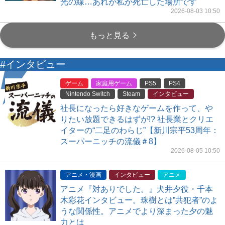
光の線…あれが私が死亡した場所です
2026-08-03 10:50
もっと見る
#インタビュー
ゲーム
家庭用ゲーム
PS5
PS4
Nintendo Switch
Steam
インタビュー
社長になったら好きなゲームを作って、や
りたい放題できるはずが!? 社長業とクリエ
イターの“二足のわらじ”【新川宗平53周年：
スーパーニッチの流儀＃8】
2026-08-05 10:50
アニメ・漫画
インタビュー
アニメ
アニメ『対ありでした。』犬井夕役・千本
木彩花インタビュー。珠樹とは”共犯者”のよ
うな関係性。アニメでより深まった夕の魅
力とは