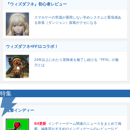
『ウィズダフネ』初心者レビュー
スマホゲーの常識が通用しない辛めシステムと緊張感あ
る奈落（ダンジョン）探索がクセになる
ウィズダフネ×FF11コラボ！
24年以上にわたり冒険者を魅了し続ける『FFXI』の魅
力とは
特集
電撃インディー
8/4更新
インディーゲーム関連のニュースをまとめて掲
載。編集部おすすめのインディゲームのレビューなど