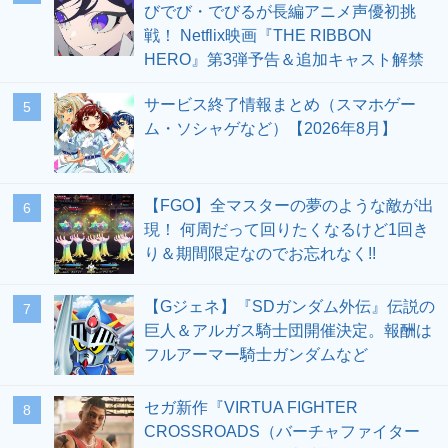
びでび・でびるが長編アニメ声優初挑
戦！ Netflix映画『THE RIBBON
HERO』第3弾予告＆追加キャスト解禁
サービス終了情報まとめ（スマホゲー
5
ム・ソシャゲなど）【2026年8月】
【FGO】全マスターの夢のような敵が出
6
現！ 何周だって回りたくなるけど1回き
り＆期間限定なのでお忘れなく!!
【Gジェネ】『SDガンダム外伝』伝説の
7
巨人＆アルガス騎士団開催決定。報酬は
フルアーマー騎士ガンダムなど
セガ新作『VIRTUA FIGHTER
8
CROSSROADS（バーチャファイター