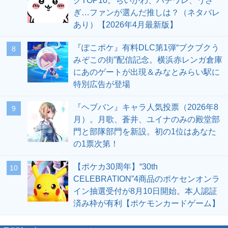
グTOP10。ちいかわ、ハチワレ、うさ
ぎ…ファンが選んだ推しは？（ネタバレ
あり）【2026年4月最新版】
『ぽこポケ』有料DLC第1弾“ブクブクう
8
みぞこの街”配信記念。横浜赤レンガ倉庫
にあのゲートが出現＆みなとみらい駅に
特別広告が登場
『ヘブバン』キャラ人気投票（2026年8
9
月）。月歌、蒼井、ユイナのみの殿堂部
門と部隊部門を新設。初の1位はあなた
の1票次第！
【ポケカ30周年】“30th
10
CELEBRATION”4商品のポケセンオンラ
イン抽選受付が8月10日開始。本人認証
済み枠が有利【ポケモンカードゲーム】