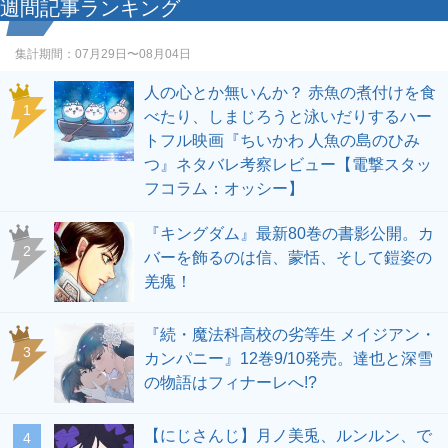
週間記事ランキング
集計期間：
07月29日〜08月04日
人の心とか無いんか？ 赤魚の煮付けを食
1
べたり、しまじろうと泳いだりするハー
トフル映画『ちいかわ 人魚の島のひみ
つ』ネタバレ考察レビュー【電撃スタッ
フコラム：オッシー】
『キングダム』最新80巻の書影公開。カ
2
バーを飾るのは信、蒙恬、そして鎧姿の
羌瘣！
『続・魔法科高校の劣等生 メイジアン・
3
カンパニー』12巻9/10発売。達也と深雪
の物語はフィナーレへ!?
【にじさんじ】月ノ美兎、ルンルン、で
4