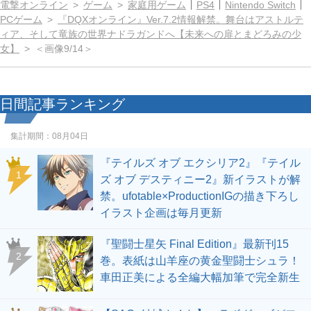
電撃オンライン
ゲーム
家庭用ゲーム
PS4
Nintendo Switch
PCゲーム
『DQXオンライン』Ver.7.2情報解禁。舞台はアストルテ
ィア、そして竜族の世界ナドラガンドへ【未来への扉とまどろみの少
女】
＜画像9/14＞
日間記事ランキング
集計期間：
08月04日
『テイルズ オブ エクシリア2』『テイル
1
ズ オブ デスティニー2』新イラストが解
禁。ufotable×ProductionIGの描き下ろし
イラスト企画は毎月更新
『聖闘士星矢 Final Edition』最新刊15
2
巻。表紙は山羊座の黄金聖闘士シュラ！
車田正美による全編大幅加筆で完全新生