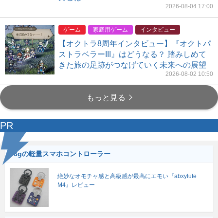
2026-08-04 17:00
ゲーム
家庭用ゲーム
インタビュー
【オクトラ8周年インタビュー】『オクトパ
ストラベラーIII』はどうなる？ 踏みしめて
きた旅の足跡がつなげていく未来への展望
2026-08-02 10:50
もっと見る
PR
56gの軽量スマホコントローラー
絶妙なオモチャ感と高級感が最高にエモい『abxylute
M4』レビュー