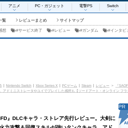
アニメ
PC・ガジェット
電撃PS
Switch
一覧
レビューまとめ
サイトマップ
感想
#
サービス終了
#
レビュー
#
ガンダム
#
インタビ
5
Nintendo Switch
Xbox Series X
PCゲーム
Steam
レビュー
『SAO
。アドミニストレータやユイでプレイした感想も【ソードアート・オンライン フラ
PR
OFD』DLCキャラ・ストレア先行レビュー。大剣に
A
火力攻撃＆回復スキルが強いタンクキャラ。アド