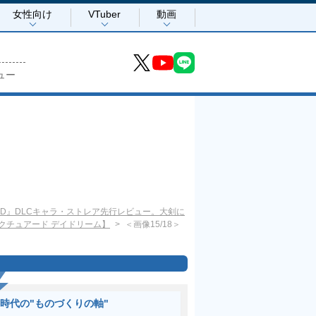
女性向け
VTuber
動画
ュー
FD』DLCキャラ・ストレア先行レビュー。大剣に
クチュアード デイドリーム】
＜画像15/18＞
I時代の"ものづくりの軸"