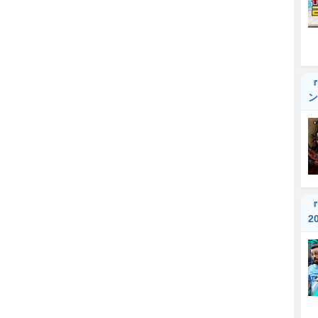
『
ン
『
2