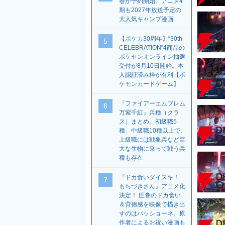
巻が予約開始。アニメ4
期も2027年放送予定の
大人気キャンプ漫画
【ポケカ30周年】“30th
5
CELEBRATION”4商品の
ポケセンオンライン抽選
受付が8月10日開始。本
人認証済み枠が有利【ポ
ケモンカードゲーム】
『ファイアーエムブレム
6
万紫千紅』兵種（クラ
ス）まとめ。初級職5
種、中級職10種以上で、
上級職には戦象兵など巨
大な生物に乗って戦う兵
種も存在
『ドカ食いダイスキ！
7
もちづきさん』アニメ化
決定！ 圧巻のドカ食い
＆背徳感を映像で描き出
すのはパッショーネ。原
作者によるお祝い漫画も