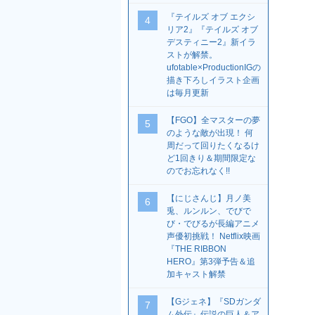
『テイルズ オブ エクシ
4
リア2』『テイルズ オブ
デスティニー2』新イラ
ストが解禁。
ufotable×ProductionIGの
描き下ろしイラスト企画
は毎月更新
【FGO】全マスターの夢
5
のような敵が出現！ 何
周だって回りたくなるけ
ど1回きり＆期間限定な
のでお忘れなく!!
【にじさんじ】月ノ美
6
兎、ルンルン、でびで
び・でびるが長編アニメ
声優初挑戦！ Netflix映画
『THE RIBBON
HERO』第3弾予告＆追
加キャスト解禁
【Gジェネ】『SDガンダ
7
ム外伝』伝説の巨人＆ア