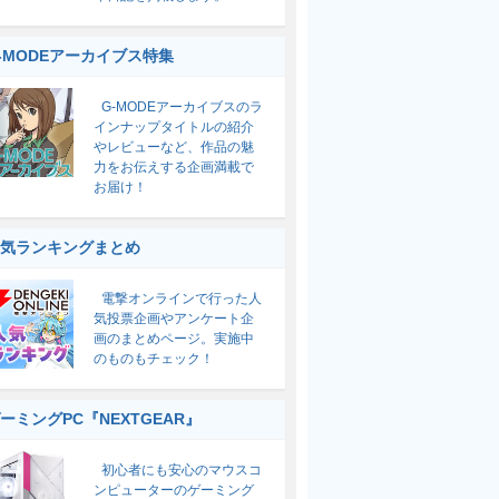
-MODEアーカイブス特集
G-MODEアーカイブスのラ
インナップタイトルの紹介
やレビューなど、作品の魅
力をお伝えする企画満載で
お届け！
気ランキングまとめ
電撃オンラインで行った人
気投票企画やアンケート企
画のまとめページ。実施中
のものもチェック！
ーミングPC『NEXTGEAR』
初心者にも安心のマウスコ
ンピューターのゲーミング