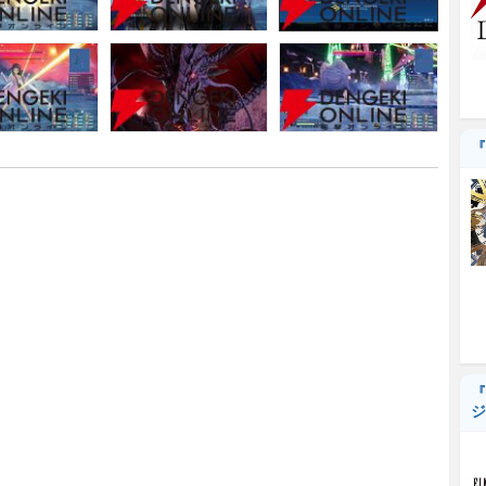
『
『
ジ