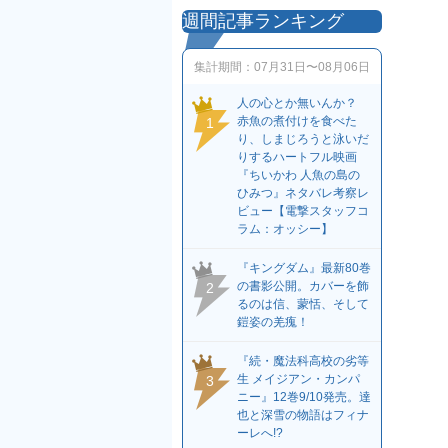
週間記事ランキング
集計期間：
07月31日〜08月06日
人の心とか無いんか？
赤魚の煮付けを食べた
1
り、しまじろうと泳いだ
りするハートフル映画
『ちいかわ 人魚の島の
ひみつ』ネタバレ考察レ
ビュー【電撃スタッフコ
ラム：オッシー】
『キングダム』最新80巻
の書影公開。カバーを飾
2
るのは信、蒙恬、そして
鎧姿の羌瘣！
『続・魔法科高校の劣等
生 メイジアン・カンパ
3
ニー』12巻9/10発売。達
也と深雪の物語はフィナ
ーレへ!?