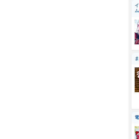
イ
ム
ま
電