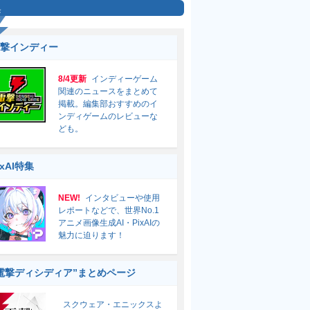
集
撃インディー
8/4更新
インディーゲーム
関連のニュースをまとめて
掲載。編集部おすすめのイ
ンディゲームのレビューな
ども。
ixAI特集
NEW!
インタビューや使用
レポートなどで、世界No.1
アニメ画像生成AI・PixAIの
魅力に迫ります！
電撃ディシディア”まとめページ
スクウェア・エニックスよ