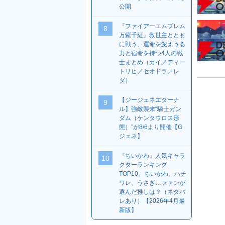
公開
『ファイアーエムブレム
8
万紫千紅』救世主ととも
に戦う、運命を変えうる
力と宿命を持つ4人の戦
士まとめ（カイ／ディー
トリヒ／セオドラ／レ
ダ）
【ジージェネエターナ
9
ル】強敵襲来“騎士ガン
ダム（ケンタウロス形
態）”が8/6より開催【G
ジェネ】
『ちいかわ』人気キャラ
10
クターランキング
TOP10。ちいかわ、ハチ
ワレ、うさぎ…ファンが
選んだ推しは？（ネタバ
レあり）【2026年4月最
新版】