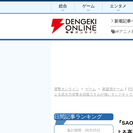
総合
ゲーム
エンタメ
新着記事
#
アニメ
電撃オンライン
ゲーム
家庭用ゲーム
PS
よる高火力攻撃＆回復スキルが強いタンクキャラ
日間記事ランキング
『SA
集計期間：
08月05日
よる高