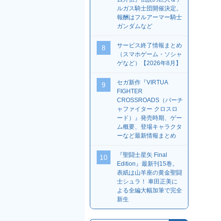
ルガス騎士団開催決定。
報酬はフルアーマー騎士
ガンダムなど
サービス終了情報まとめ
8
（スマホゲーム・ソシャ
ゲなど）【2026年8月】
セガ新作『VIRTUA
9
FIGHTER
CROSSROADS（バーチ
ャファイター クロスロ
ード）』発売時期、ゲー
ム概要、登場キャラクタ
ーなど最新情報まとめ
『聖闘士星矢 Final
10
Edition』最新刊15巻。
表紙は山羊座の黄金聖闘
士シュラ！ 車田正美に
よる全編大幅加筆で完全
新生