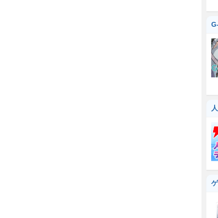
G
人
ゲ