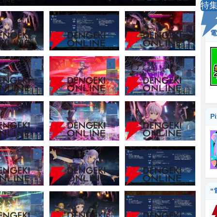
特
電
P
“