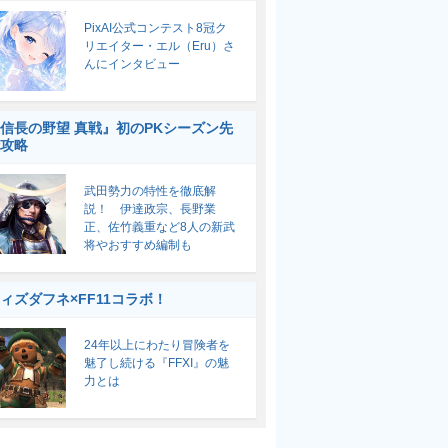
PixAI公式コンテスト8冠ク
リエイター・エル（Eru）さ
んにインタビュー
信長の野望 真戦』初のPKシーズン先
攻略
武田勢力の特性を徹底解
説！ 伊達政宗、長野業
正、佐竹義重など8人の新武
将やおすすめ編制も
ィズダフネ×FF11コラボ！
24年以上にわたり冒険者を
魅了し続ける『FFXI』の魅
力とは