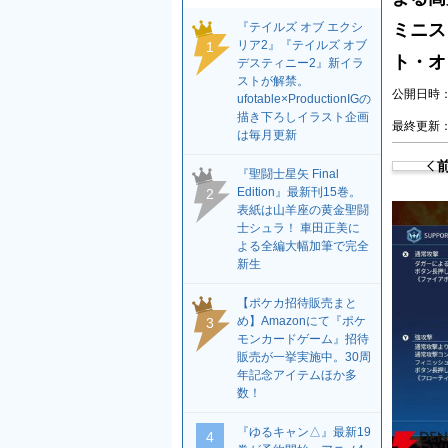
『テイルズ オブ エクシ
ミニス
リア2』『テイルズ オブ
1
ト・オ
デスティニー2』新イラ
ストが解禁。
公開日時：2
ufotable×ProductionIGの
描き下ろしイラスト企画
最終更新：2
は毎月更新
『聖闘士星矢 Final
Edition』最新刊15巻。
2
表紙は山羊座の黄金聖闘
士シュラ！ 車田正美に
よる全編大幅加筆で完全
新生
【ポケカ招待販売まと
め】Amazonにて『ポケ
3
モンカードゲーム』招待
販売が一挙実施中。30周
年記念アイテムほか多
数！
『ゆるキャン△』最新19
4