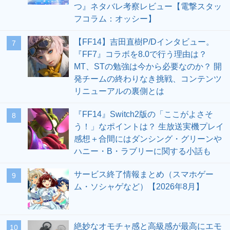
つ』ネタバレ考察レビュー【電撃スタッ
フコラム：オッシー】
【FF14】吉田直樹P/Dインタビュー。
7
『FF7』コラボを8.0で行う理由は？
MT、STの勉強は今から必要なのか？ 開
発チームの終わりなき挑戦、コンテンツ
リニューアルの裏側とは
『FF14』Switch2版の「ここがよさそ
8
う！」なポイントは？ 生放送実機プレイ
感想＋合間にはダンシング・グリーンや
ハニー・B・ラブリーに関する小話も
サービス終了情報まとめ（スマホゲー
9
ム・ソシャゲなど）【2026年8月】
絶妙なオモチャ感と高級感が最高にエモ
10