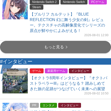
Nintendo Switch 2
Nintendo Switch
PCゲーム
Steam
【ブルリフ カルテット】『BLUE
REFLECTION 幻に舞う少女の剣』レビュ
ー。テクスチャの高解像度化でシリーズの
原点が鮮やかによみがえる！
2026-08-01 12:00
もっと見る
#インタビュー
ゲーム
家庭用ゲーム
インタビュー
【オクトラ8周年インタビュー】『オクトパ
ストラベラーIII』はどうなる？ 踏みしめて
きた旅の足跡がつなげていく未来への展望
2026-08-02 10:50
PR
エンタメ
インタビュー