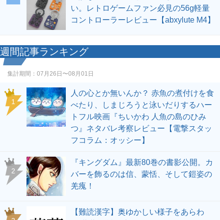
い。レトロゲームファン必見の56g軽量
コントローラーレビュー【abxylute M4】
週間記事ランキング
集計期間：
07月26日〜08月01日
人の心とか無いんか？ 赤魚の煮付けを食
1
べたり、しまじろうと泳いだりするハー
トフル映画『ちいかわ 人魚の島のひみ
つ』ネタバレ考察レビュー【電撃スタッ
フコラム：オッシー】
『キングダム』最新80巻の書影公開。カ
2
バーを飾るのは信、蒙恬、そして鎧姿の
羌瘣！
【難読漢字】奥ゆかしい様子をあらわ