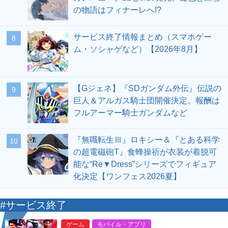
の物語はフィナーレへ!?
サービス終了情報まとめ（スマホゲー
8
ム・ソシャゲなど）【2026年8月】
【Gジェネ】『SDガンダム外伝』伝説の
9
巨人＆アルガス騎士団開催決定。報酬は
フルアーマー騎士ガンダムなど
『無職転生Ⅲ』ロキシー＆『とある科学
10
の超電磁砲T』食蜂操祈が衣装が着脱可
能な“Re▼Dress”シリーズでフィギュア
化決定【ワンフェス2026夏】
#サービス終了
ゲーム
モバイル・アプリ