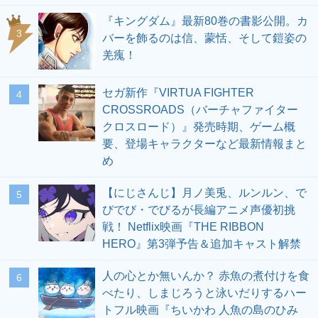
『キングダム』最新80巻の書影公開。カ
3
バーを飾るのは信、蒙恬、そして鎧姿の
羌瘣！
セガ新作『VIRTUA FIGHTER
4
CROSSROADS（バーチャファイター
クロスロード）』発売時期、ゲーム概
要、登場キャラクターなど最新情報まと
め
【にじさんじ】月ノ美兎、ルンルン、で
5
びでび・でびるが長編アニメ声優初挑
戦！ Netflix映画『THE RIBBON
HERO』第3弾予告＆追加キャスト解禁
人の心とか無いんか？ 赤魚の煮付けを食
6
べたり、しまじろうと泳いだりするハー
トフル映画『ちいかわ 人魚の島のひみ