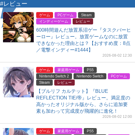
#レビュー
ゲーム
PCゲーム
Steam
インディーゲーム
レビュー
600時間遊んだ放置系沼ゲー『タスクバーヒ
ーロー』レビュー。放置ゲームなのに放置
できなかった理由とは？【おすすめ度：8点
／電撃インディー#1444】
2026-08-02 12:30
ゲーム
家庭用ゲーム
PS5
Nintendo Switch 2
Nintendo Switch
PCゲーム
Steam
レビュー
【ブルリフ カルテット】『BLUE
REFLECTION TIE/帝』レビュー。満足度の
高かったオリジナル版から、さらに追加要
素も加わって完成度が飛躍的に進化！
2026-08-02 12:00
ゲーム
家庭用ゲーム
PS5