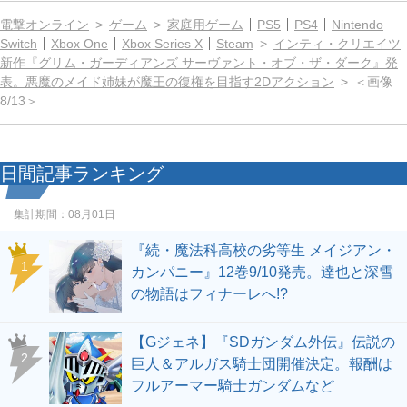
電撃オンライン
ゲーム
家庭用ゲーム
PS5
PS4
Nintendo
Switch
Xbox One
Xbox Series X
Steam
インティ・クリエイツ
新作『グリム・ガーディアンズ サーヴァント・オブ・ザ・ダーク』発
表。悪魔のメイド姉妹が魔王の復権を目指す2Dアクション
＜画像
8/13＞
日間記事ランキング
集計期間：
08月01日
『続・魔法科高校の劣等生 メイジアン・
1
カンパニー』12巻9/10発売。達也と深雪
の物語はフィナーレへ!?
【Gジェネ】『SDガンダム外伝』伝説の
2
巨人＆アルガス騎士団開催決定。報酬は
フルアーマー騎士ガンダムなど