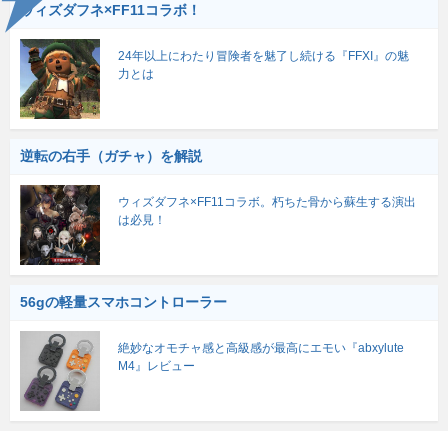
ウィズダフネ×FF11コラボ！
24年以上にわたり冒険者を魅了し続ける『FFXI』の魅
力とは
逆転の右手（ガチャ）を解説
ウィズダフネ×FF11コラボ。朽ちた骨から蘇生する演出
は必見！
56gの軽量スマホコントローラー
絶妙なオモチャ感と高級感が最高にエモい『abxylute
M4』レビュー