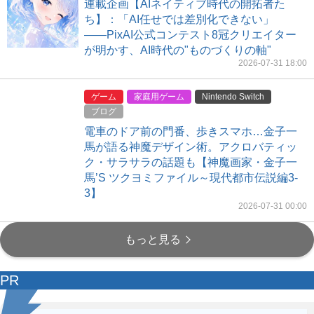
連載企画【AIネイティブ時代の開拓者た
ち】：「AI任せでは差別化できない」
――PixAI公式コンテスト8冠クリエイター
が明かす、AI時代の"ものづくりの軸"
2026-07-31 18:00
ゲーム
家庭用ゲーム
Nintendo Switch
ブログ
電車のドア前の門番、歩きスマホ…金子一
馬が語る神魔デザイン術。アクロバティッ
ク・サラサラの話題も【神魔画家・金子一
馬’S ツクヨミファイル～現代都市伝説編3-
3】
2026-07-31 00:00
もっと見る
PR