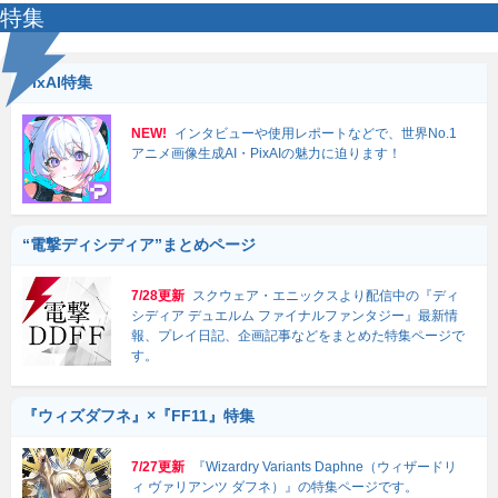
特集
PixAI特集
NEW!
インタビューや使用レポートなどで、世界No.1
アニメ画像生成AI・PixAIの魅力に迫ります！
“電撃ディシディア”まとめページ
7/28更新
スクウェア・エニックスより配信中の『ディ
シディア デュエルム ファイナルファンタジー』最新情
報、プレイ日記、企画記事などをまとめた特集ページで
す。
『ウィズダフネ』×『FF11』特集
7/27更新
『Wizardry Variants Daphne（ウィザードリ
ィ ヴァリアンツ ダフネ）』の特集ページです。