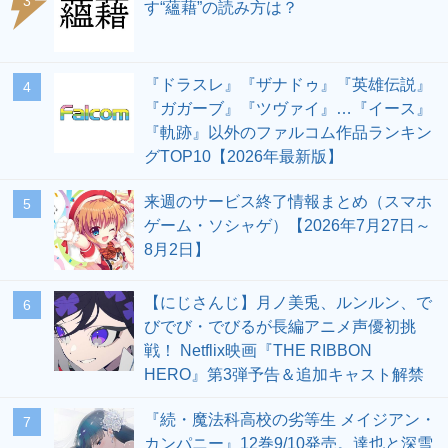
3
す“蘊藉”の読み方は？
『ドラスレ』『ザナドゥ』『英雄伝説』
4
『ガガーブ』『ツヴァイ』…『イース』
『軌跡』以外のファルコム作品ランキン
グTOP10【2026年最新版】
来週のサービス終了情報まとめ（スマホ
5
ゲーム・ソシャゲ）【2026年7月27日～
8月2日】
【にじさんじ】月ノ美兎、ルンルン、で
6
びでび・でびるが長編アニメ声優初挑
戦！ Netflix映画『THE RIBBON
HERO』第3弾予告＆追加キャスト解禁
『続・魔法科高校の劣等生 メイジアン・
7
カンパニー』12巻9/10発売。達也と深雪