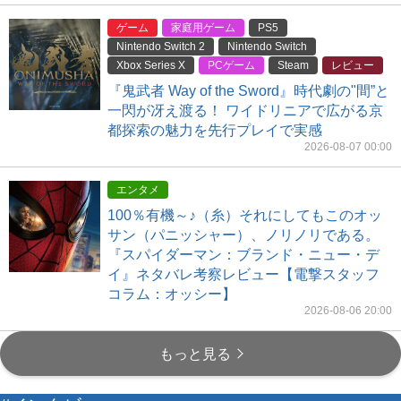
ゲーム
家庭用ゲーム
PS5
Nintendo Switch 2
Nintendo Switch
Xbox Series X
PCゲーム
Steam
レビュー
『鬼武者 Way of the Sword』時代劇の"間”と
一閃が冴え渡る！ ワイドリニアで広がる京
都探索の魅力を先行プレイで実感
2026-08-07 00:00
エンタメ
100％有機～♪（糸）それにしてもこのオッ
サン（パニッシャー）、ノリノリである。
『スパイダーマン：ブランド・ニュー・デ
イ』ネタバレ考察レビュー【電撃スタッフ
コラム：オッシー】
2026-08-06 20:00
もっと見る