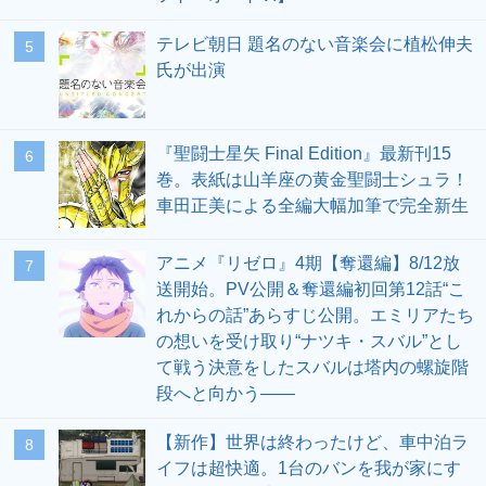
テレビ朝日 題名のない音楽会に植松伸夫
5
氏が出演
『聖闘士星矢 Final Edition』最新刊15
6
巻。表紙は山羊座の黄金聖闘士シュラ！
車田正美による全編大幅加筆で完全新生
アニメ『リゼロ』4期【奪還編】8/12放
7
送開始。PV公開＆奪還編初回第12話“こ
れからの話”あらすじ公開。エミリアたち
の想いを受け取り“ナツキ・スバル”とし
て戦う決意をしたスバルは塔内の螺旋階
段へと向かう――
【新作】世界は終わったけど、車中泊ラ
8
イフは超快適。1台のバンを我が家にす