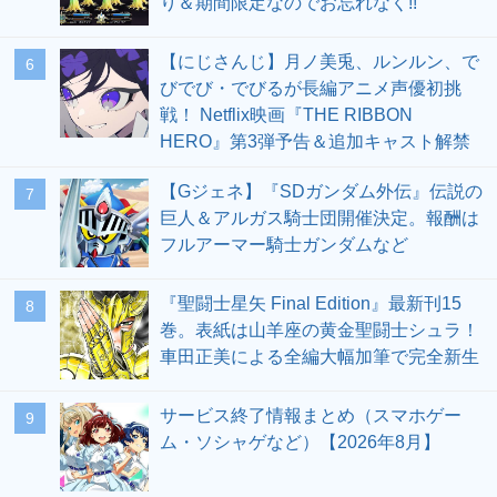
り＆期間限定なのでお忘れなく!!
【にじさんじ】月ノ美兎、ルンルン、で
6
びでび・でびるが長編アニメ声優初挑
戦！ Netflix映画『THE RIBBON
HERO』第3弾予告＆追加キャスト解禁
【Gジェネ】『SDガンダム外伝』伝説の
7
巨人＆アルガス騎士団開催決定。報酬は
フルアーマー騎士ガンダムなど
『聖闘士星矢 Final Edition』最新刊15
8
巻。表紙は山羊座の黄金聖闘士シュラ！
車田正美による全編大幅加筆で完全新生
サービス終了情報まとめ（スマホゲー
9
ム・ソシャゲなど）【2026年8月】