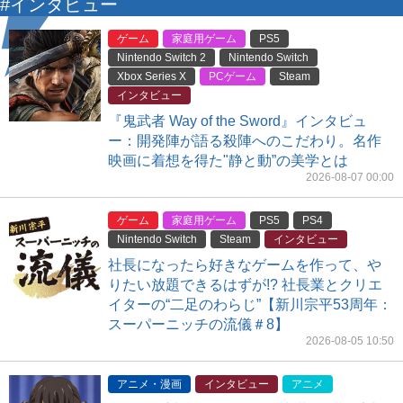
#インタビュー
ゲーム
家庭用ゲーム
PS5
Nintendo Switch 2
Nintendo Switch
Xbox Series X
PCゲーム
Steam
インタビュー
『鬼武者 Way of the Sword』インタビュ
ー：開発陣が語る殺陣へのこだわり。名作
映画に着想を得た"静と動”の美学とは
2026-08-07 00:00
ゲーム
家庭用ゲーム
PS5
PS4
Nintendo Switch
Steam
インタビュー
社長になったら好きなゲームを作って、や
りたい放題できるはずが!? 社長業とクリエ
イターの“二足のわらじ”【新川宗平53周年：
スーパーニッチの流儀＃8】
2026-08-05 10:50
アニメ・漫画
インタビュー
アニメ