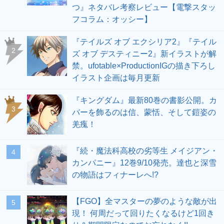
つ』ネタバレ考察レビュー【電撃スタッ
フコラム：オッシー】
『テイルズ オブ エクシリア2』『テイル
2
ズ オブ デスティニー2』新イラストが解
禁。ufotable×ProductionIGの描き下ろし
イラスト企画は毎月更新
『キングダム』最新80巻の書影公開。カ
3
バーを飾るのは信、蒙恬、そして鎧姿の
羌瘣！
『続・魔法科高校の劣等生 メイジアン・
4
カンパニー』12巻9/10発売。達也と深雪
の物語はフィナーレへ!?
【FGO】全マスターの夢のような敵が出
5
現！ 何周だって回りたくなるけど1回き