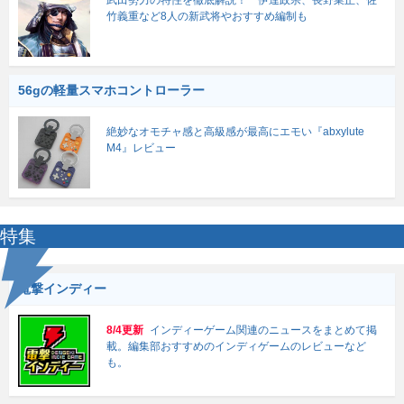
武田勢力の特性を徹底解説！ 伊達政宗、長野業正、佐
竹義重など8人の新武将やおすすめ編制も
56gの軽量スマホコントローラー
絶妙なオモチャ感と高級感が最高にエモい『abxylute
M4』レビュー
特集
電撃インディー
8/4更新
インディーゲーム関連のニュースをまとめて掲
載。編集部おすすめのインディゲームのレビューなど
も。