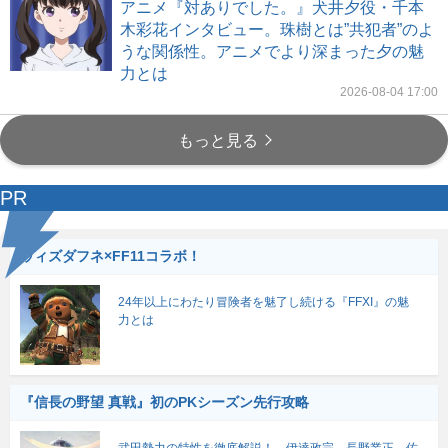
アニメ『対ありでした。』犬井夕役・千本
木彩花インタビュー。珠樹とは”共犯者”のよ
うな関係性。アニメでより深まった夕の魅
力とは
2026-08-04 17:00
もっと見る
PR
ウィズダフネ×FF11コラボ！
24年以上にわたり冒険者を魅了し続ける『FFXI』の魅
力とは
『信長の野望 真戦』初のPKシーズン先行攻略