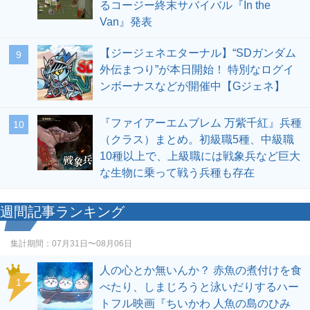
るコージー終末サバイバル『In the
Van』発表
【ジージェネエターナル】“SDガンダム
9
外伝まつり”が本日開始！ 特別なログイ
ンボーナスなどが開催中【Gジェネ】
『ファイアーエムブレム 万紫千紅』兵種
10
（クラス）まとめ。初級職5種、中級職
10種以上で、上級職には戦象兵など巨大
な生物に乗って戦う兵種も存在
週間記事ランキング
集計期間：
07月31日〜08月06日
人の心とか無いんか？ 赤魚の煮付けを食
1
べたり、しまじろうと泳いだりするハー
トフル映画『ちいかわ 人魚の島のひみ