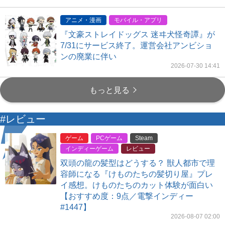
アニメ・漫画
モバイル・アプリ
『文豪ストレイドッグス 迷ヰ犬怪奇譚』が
7/31にサービス終了。運営会社アンビショ
ンの廃業に伴い
2026-07-30 14:41
もっと見る
#レビュー
ゲーム
PCゲーム
Steam
インディーゲーム
レビュー
双頭の龍の髪型はどうする？ 獣人都市で理
容師になる『けものたちの髪切り屋』プレ
イ感想。けものたちのカット体験が面白い
【おすすめ度：9点／電撃インディー
#1447】
2026-08-07 02:00