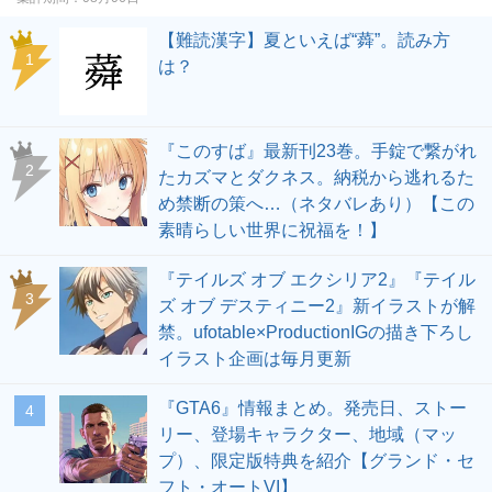
【難読漢字】夏といえば“蕣”。読み方
1
は？
『このすば』最新刊23巻。手錠で繋がれ
2
たカズマとダクネス。納税から逃れるた
め禁断の策へ…（ネタバレあり）【この
素晴らしい世界に祝福を！】
『テイルズ オブ エクシリア2』『テイル
3
ズ オブ デスティニー2』新イラストが解
禁。ufotable×ProductionIGの描き下ろし
イラスト企画は毎月更新
『GTA6』情報まとめ。発売日、ストー
4
リー、登場キャラクター、地域（マッ
プ）、限定版特典を紹介【グランド・セ
フト・オートVI】