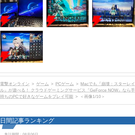
電撃オンライン
ゲーム
PCゲーム
Macでも『崩壊：スターレイ
ル』が遊べる！ クラウドゲーミングサービス『GeForce NOW』なら手
持ちのPCで好きなゲームをプレイ可能
＜画像1/10＞
日間記事ランキング
集計期間：
08月06日