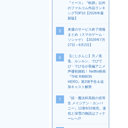
『イース』『軌跡』以外
のファルコム作品ランキ
ングTOP10【2026年最
新版】
来週のサービス終了情報
5
まとめ（スマホゲーム・
ソシャゲ）【2026年7月
27日～8月2日】
【にじさんじ】月ノ美
6
兎、ルンルン、でびで
び・でびるが長編アニメ
声優初挑戦！ Netflix映画
『THE RIBBON
HERO』第3弾予告＆追
加キャスト解禁
『続・魔法科高校の劣等
7
生 メイジアン・カンパ
ニー』12巻9/10発売。達
也と深雪の物語はフィナ
ーレへ!?