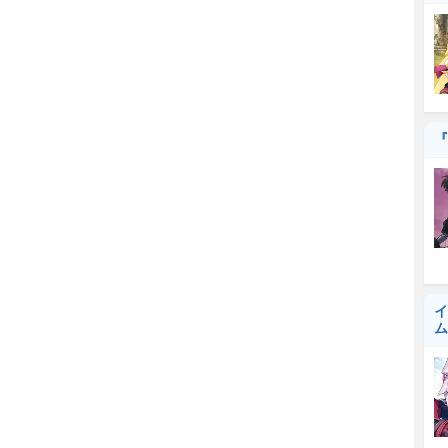
『
イ
ム