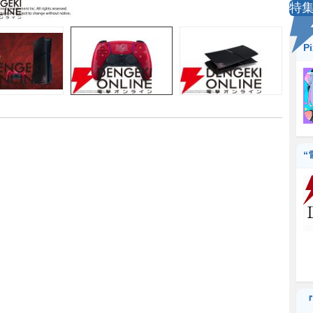
特
P
“
『