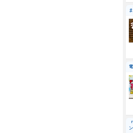
ま
電
『
ン