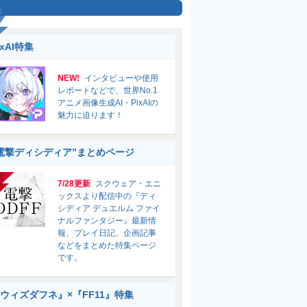
集
ixAI特集
NEW!
インタビューや使用
レポートなどで、世界No.1
アニメ画像生成AI・PixAIの
魅力に迫ります！
電撃ディシディア”まとめページ
7/28更新
スクウェア・エニ
ックスより配信中の『ディ
シディア デュエルム ファイ
ナルファンタジー』最新情
報、プレイ日記、企画記事
などをまとめた特集ページ
です。
ウィズダフネ』×『FF11』特集