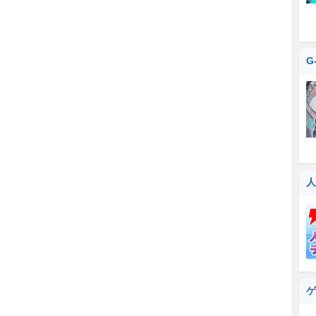
G
人
ゲ