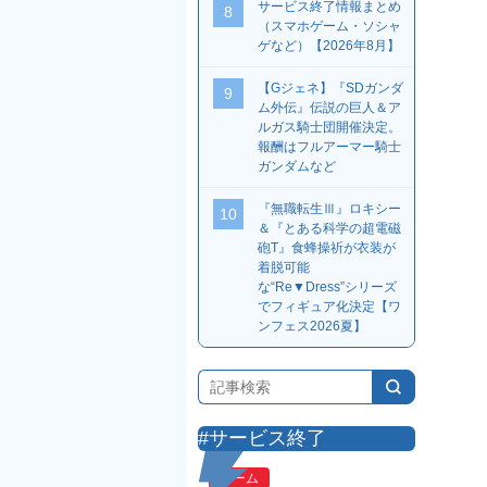
サービス終了情報まとめ
8
（スマホゲーム・ソシャ
ゲなど）【2026年8月】
【Gジェネ】『SDガンダ
9
ム外伝』伝説の巨人＆ア
ルガス騎士団開催決定。
報酬はフルアーマー騎士
ガンダムなど
『無職転生Ⅲ』ロキシー
10
＆『とある科学の超電磁
砲T』食蜂操祈が衣装が
着脱可能
な“Re▼Dress”シリーズ
でフィギュア化決定【ワ
ンフェス2026夏】
#サービス終了
ゲーム