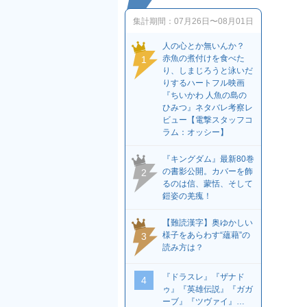
集計期間：
07月26日〜08月01日
人の心とか無いんか？
赤魚の煮付けを食べた
1
り、しまじろうと泳いだ
りするハートフル映画
『ちいかわ 人魚の島の
ひみつ』ネタバレ考察レ
ビュー【電撃スタッフコ
ラム：オッシー】
『キングダム』最新80巻
の書影公開。カバーを飾
2
るのは信、蒙恬、そして
鎧姿の羌瘣！
【難読漢字】奥ゆかしい
様子をあらわす“蘊藉”の
3
読み方は？
『ドラスレ』『ザナド
4
ゥ』『英雄伝説』『ガガ
ーブ』『ツヴァイ』…