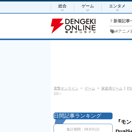
総合
ゲーム
エンタメ
新着記事
#
アニメ
電撃オンライン
ゲーム
家庭用ゲーム
PS
2/3＞
日間記事ランキング
『モン
集計期間：
08月01日
Dua