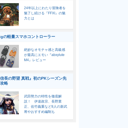
24年以上にわたり冒険者を
魅了し続ける『FFXI』の魅
力とは
6gの軽量スマホコントローラー
絶妙なオモチャ感と高級感
が最高にエモい『abxylute
M4』レビュー
信長の野望 真戦』初のPKシーズン先
攻略
武田勢力の特性を徹底解
説！ 伊達政宗、長野業
正、佐竹義重など8人の新武
将やおすすめ編制も