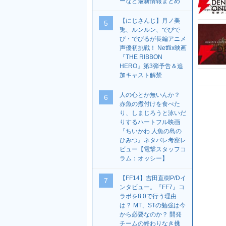
ーなど最新情報まとめ
【にじさんじ】月ノ美
5
兎、ルンルン、でびで
び・でびるが長編アニメ
声優初挑戦！ Netflix映画
『THE RIBBON
HERO』第3弾予告＆追
加キャスト解禁
人の心とか無いんか？
6
赤魚の煮付けを食べた
り、しまじろうと泳いだ
りするハートフル映画
『ちいかわ 人魚の島の
ひみつ』ネタバレ考察レ
ビュー【電撃スタッフコ
ラム：オッシー】
【FF14】吉田直樹P/Dイ
7
ンタビュー。『FF7』コ
ラボを8.0で行う理由
は？ MT、STの勉強は今
から必要なのか？ 開発
チームの終わりなき挑