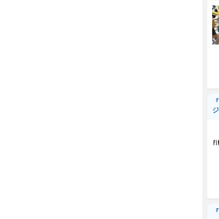
『
ジ
『