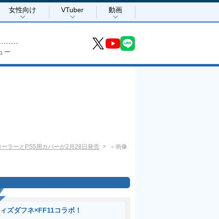
女性向け
VTuber
動画
ュー
ローラーとPS5用カバーが2月28日発売
＜画像
ィズダフネ×FF11コラボ！