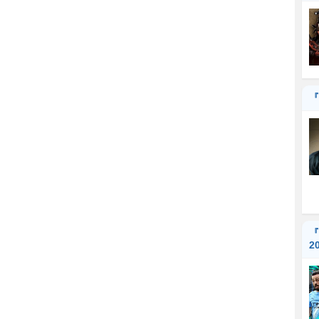
『
『
2