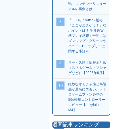
戦、コンテンツリニュー
アルの裏側とは
『FF14』Switch2版の
8
「ここがよさそう！」な
ポイントは？ 生放送実
機プレイ感想＋合間には
ダンシング・グリーンや
ハニー・B・ラブリーに
関する小話も
サービス終了情報まとめ
9
（スマホゲーム・ソシャ
ゲなど）【2026年8月】
絶妙なオモチャ感と高級
10
感が最高にエモい。レト
ロゲームファン必見の
56g軽量コントローラー
レビュー【abxylute
M4】
週間記事ランキング