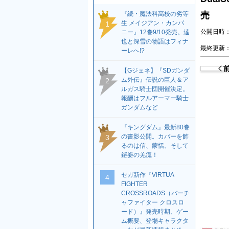
『続・魔法科高校の劣等
売
生 メイジアン・カンパ
1
公開日時：2
ニー』12巻9/10発売。達
也と深雪の物語はフィナ
最終更新：2
ーレへ!?
【Gジェネ】『SDガンダ
ム外伝』伝説の巨人＆ア
2
ルガス騎士団開催決定。
報酬はフルアーマー騎士
ガンダムなど
『キングダム』最新80巻
の書影公開。カバーを飾
3
るのは信、蒙恬、そして
鎧姿の羌瘣！
セガ新作『VIRTUA
4
FIGHTER
CROSSROADS（バーチ
ャファイター クロスロ
ード）』発売時期、ゲー
ム概要、登場キャラクタ