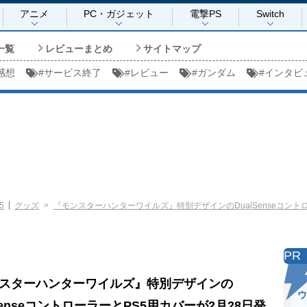
アニメ
PC・ガジェット
電撃PS
Switch
一覧
レビューまとめ
サイトマップ
感想
#
サービス終了
#
レビュー
#
ガンダム
#
インタビ
5
グッズ
『モンスターハンターワイルズ』特別デザインのDualSenseコント
PR
スターハンターワイルズ』特別デザインの
ウ
lSenseコントローラーとPS5用カバーが2月28日発