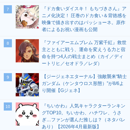
『ドカ食いダイスキ！ もちづきさん』ア
7
ニメ化決定！ 圧巻のドカ食い＆背徳感を
映像で描き出すのはパッショーネ。原作
者によるお祝い漫画も公開
『ファイアーエムブレム 万紫千紅』救世
8
主とともに戦う、運命を変えうる力と宿
命を持つ4人の戦士まとめ（カイ／ディ
ートリヒ／セオドラ／レダ）
【ジージェネエターナル】強敵襲来“騎士
9
ガンダム（ケンタウロス形態）”が8/6よ
り開催【Gジェネ】
『ちいかわ』人気キャラクターランキン
10
グTOP10。ちいかわ、ハチワレ、うさ
ぎ…ファンが選んだ推しは？（ネタバレ
あり）【2026年4月最新版】