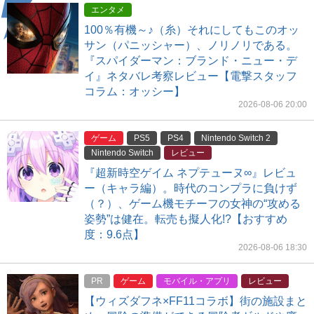
エンタメ
100％有機～♪（糸）それにしてもこのオッ
サン（パニッシャー）、ノリノリである。
『スパイダーマン：ブランド・ニュー・デ
イ』ネタバレ考察レビュー【電撃スタッフ
コラム：オッシー】
2026-08-06 20:00
ゲーム
PS5
PS4
Nintendo Switch 2
Nintendo Switch
レビュー
『超新時空ゲイム ネプテューヌ∞』レビュ
ー（キャラ編）。時代のコンプラに負けず
（？）、ゲーム機モチーフの女神の“攻める
姿勢”は健在。転売も擬人化!?【おすすめ
度：9.6点】
2026-08-06 18:30
PR
ゲーム
モバイル・アプリ
レビュー
【ウィズダフネ×FF11コラボ】街の施設まと