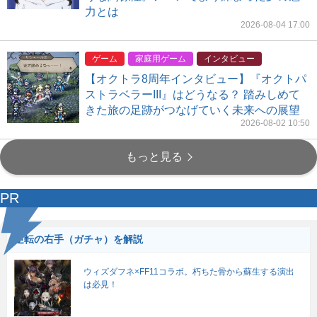
力とは
2026-08-04 17:00
ゲーム
家庭用ゲーム
インタビュー
【オクトラ8周年インタビュー】『オクトパ
ストラベラーIII』はどうなる？ 踏みしめて
きた旅の足跡がつなげていく未来への展望
2026-08-02 10:50
もっと見る
PR
逆転の右手（ガチャ）を解説
ウィズダフネ×FF11コラボ。朽ちた骨から蘇生する演出
は必見！