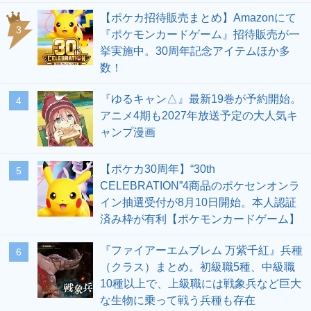
【ポケカ招待販売まとめ】Amazonにて
3
『ポケモンカードゲーム』招待販売が一
挙実施中。30周年記念アイテムほか多
数！
『ゆるキャン△』最新19巻が予約開始。
4
アニメ4期も2027年放送予定の大人気キ
ャンプ漫画
【ポケカ30周年】“30th
5
CELEBRATION”4商品のポケセンオンラ
イン抽選受付が8月10日開始。本人認証
済み枠が有利【ポケモンカードゲーム】
『ファイアーエムブレム 万紫千紅』兵種
6
（クラス）まとめ。初級職5種、中級職
10種以上で、上級職には戦象兵など巨大
な生物に乗って戦う兵種も存在