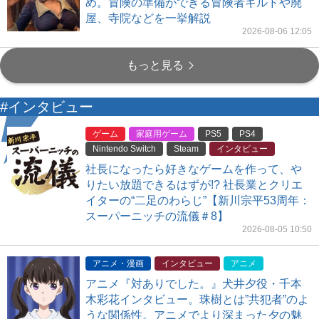
め。冒険の準備ができる冒険者ギルドや廃
屋、寺院などを一挙解説
2026-08-06 12:05
もっと見る
#インタビュー
ゲーム
家庭用ゲーム
PS5
PS4
Nintendo Switch
Steam
インタビュー
社長になったら好きなゲームを作って、や
りたい放題できるはずが!? 社長業とクリエ
イターの“二足のわらじ”【新川宗平53周年：
スーパーニッチの流儀＃8】
2026-08-05 10:50
アニメ・漫画
インタビュー
アニメ
アニメ『対ありでした。』犬井夕役・千本
木彩花インタビュー。珠樹とは”共犯者”のよ
うな関係性。アニメでより深まった夕の魅