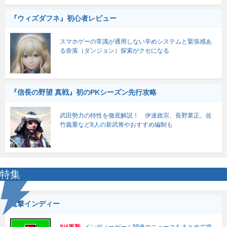
『ウィズダフネ』初心者レビュー
スマホゲーの常識が通用しない辛めシステムと緊張感あ
る奈落（ダンジョン）探索がクセになる
『信長の野望 真戦』初のPKシーズン先行攻略
武田勢力の特性を徹底解説！ 伊達政宗、長野業正、佐
竹義重など8人の新武将やおすすめ編制も
特集
電撃インディー
8/4更新
インディーゲーム関連のニュースをまとめて掲