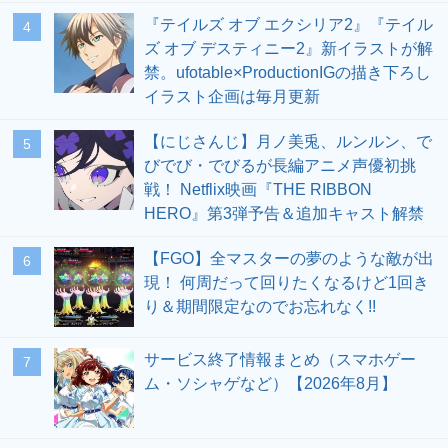
『テイルズ オブ エクシリア2』『テイル
4
ズ オブ デスティニー2』新イラストが解
禁。ufotable×ProductionIGの描き下ろし
イラスト企画は毎月更新
【にじさんじ】月ノ美兎、ルンルン、で
5
びでび・でびるが長編アニメ声優初挑
戦！ Netflix映画『THE RIBBON
HERO』第3弾予告＆追加キャスト解禁
【FGO】全マスターの夢のような敵が出
6
現！ 何周だって回りたくなるけど1回き
り＆期間限定なのでお忘れなく!!
サービス終了情報まとめ（スマホゲー
7
ム・ソシャゲなど）【2026年8月】