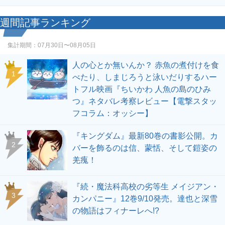
週間記事ランキング
集計期間：
07月30日〜08月05日
人の心とか無いんか？ 赤魚の煮付けを食
1
べたり、しまじろうと泳いだりするハー
トフル映画『ちいかわ 人魚の島のひみ
つ』ネタバレ考察レビュー【電撃スタッ
フコラム：オッシー】
『キングダム』最新80巻の書影公開。カ
2
バーを飾るのは信、蒙恬、そして鎧姿の
羌瘣！
『続・魔法科高校の劣等生 メイジアン・
3
カンパニー』12巻9/10発売。達也と深雪
の物語はフィナーレへ!?