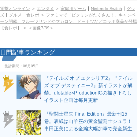
電撃オンライン
エンタメ
家庭用ゲーム
Nintendo Switch
グッ
ズ
グルメ
食レポ
ファミマで「ピクミンがたくさん！」キャンペ
ーン開催。フルーツサンドやマカロン、ドーナツなどコラボ商品が登場
【食レポ】
＜画像7/39＞
日間記事ランキング
集計期間：
08月05日
『テイルズ オブ エクシリア2』『テイル
1
ズ オブ デスティニー2』新イラストが解
禁。ufotable×ProductionIGの描き下ろし
イラスト企画は毎月更新
『聖闘士星矢 Final Edition』最新刊15
2
巻。表紙は山羊座の黄金聖闘士シュラ！
車田正美による全編大幅加筆で完全新生