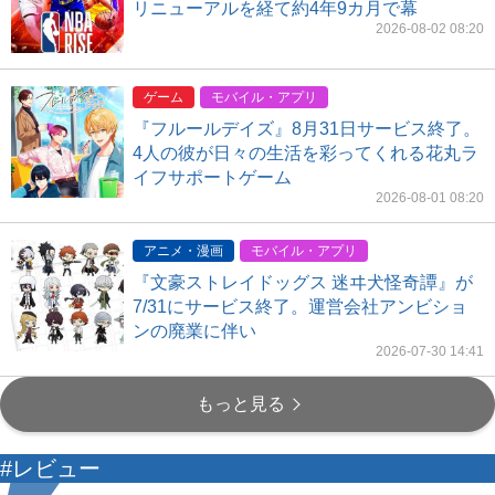
リニューアルを経て約4年9カ月で幕
2026-08-02 08:20
ゲーム
モバイル・アプリ
『フルールデイズ』8月31日サービス終了。
4人の彼が日々の生活を彩ってくれる花丸ラ
イフサポートゲーム
2026-08-01 08:20
アニメ・漫画
モバイル・アプリ
『文豪ストレイドッグス 迷ヰ犬怪奇譚』が
7/31にサービス終了。運営会社アンビショ
ンの廃業に伴い
2026-07-30 14:41
もっと見る
#レビュー