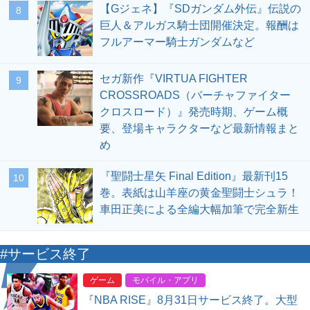
【Gジェネ】『SDガンダム外伝』伝説の
8
巨人＆アルガス騎士団開催決定。報酬は
フルアーマー騎士ガンダムなど
セガ新作『VIRTUA FIGHTER
9
CROSSROADS（バーチャファイター
クロスロード）』発売時期、ゲーム概
要、登場キャラクターなど最新情報まと
め
『聖闘士星矢 Final Edition』最新刊15
10
巻。表紙は山羊座の黄金聖闘士シュラ！
車田正美による全編大幅加筆で完全新生
#サービス終了
ゲーム
モバイル・アプリ
『NBA RISE』8月31日サービス終了。大型