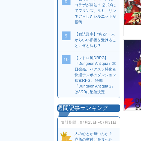
8
コラボが開催？ 公式Xに
てフリンズ、ルミ、リン
ネアらしきシルエットが
投稿
【難読漢字】“肖る”＝人
9
からいい影響を受けるこ
と。何と読む？
【レトロ風DRPG】
10
『Dungeon Antiqua』本
日発売。ハクスラ特化＆
快適テンポのダンジョン
探索RPG。 続編
『Dungeon Antiqua 2』
は8/20に配信決定
週間記事ランキング
集計期間：
07月25日〜07月31日
人の心とか無いんか？
赤魚の煮付けを食べた
1