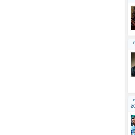
『
『
2