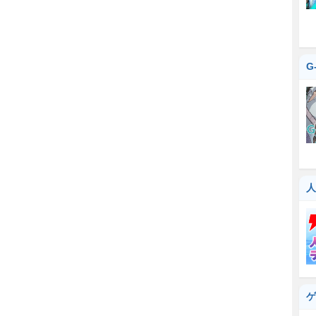
G
人
ゲ