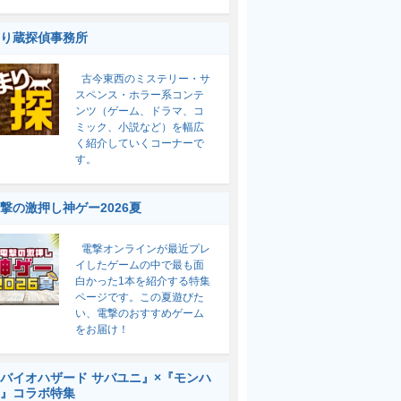
り蔵探偵事務所
古今東西のミステリー・サ
スペンス・ホラー系コンテ
ンツ（ゲーム、ドラマ、コ
ミック、小説など）を幅広
く紹介していくコーナーで
す。
撃の激押し神ゲー2026夏
電撃オンラインが最近プレ
イしたゲームの中で最も面
白かった1本を紹介する特集
ページです。この夏遊びた
い、電撃のおすすめゲーム
をお届け！
バイオハザード サバユニ』×『モンハ
』コラボ特集