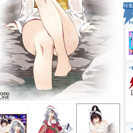
特
P
“
『