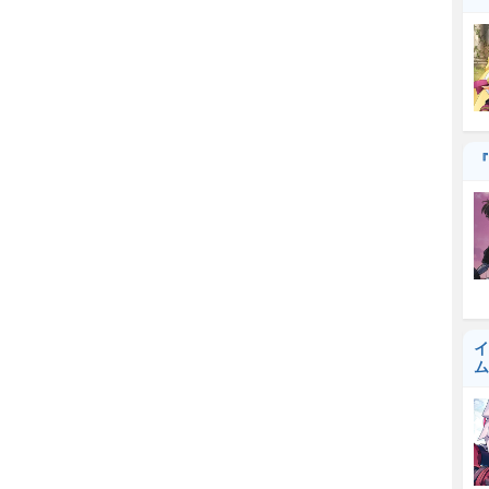
『
イ
ム