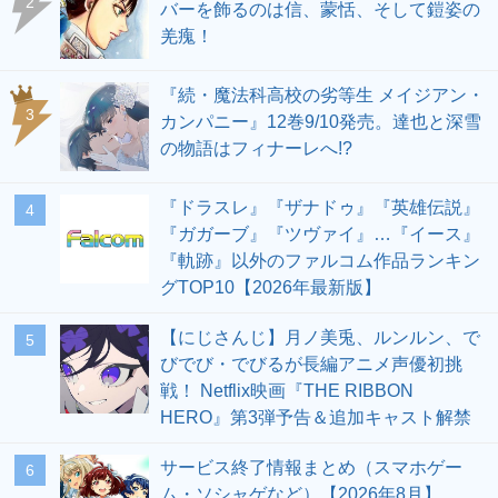
2
バーを飾るのは信、蒙恬、そして鎧姿の
羌瘣！
『続・魔法科高校の劣等生 メイジアン・
3
カンパニー』12巻9/10発売。達也と深雪
の物語はフィナーレへ!?
『ドラスレ』『ザナドゥ』『英雄伝説』
4
『ガガーブ』『ツヴァイ』…『イース』
『軌跡』以外のファルコム作品ランキン
グTOP10【2026年最新版】
【にじさんじ】月ノ美兎、ルンルン、で
5
びでび・でびるが長編アニメ声優初挑
戦！ Netflix映画『THE RIBBON
HERO』第3弾予告＆追加キャスト解禁
サービス終了情報まとめ（スマホゲー
6
ム・ソシャゲなど）【2026年8月】