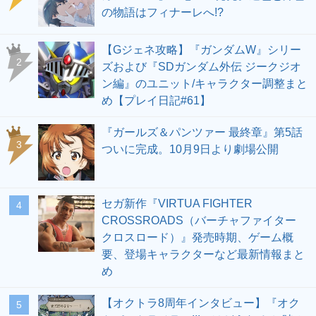
の物語はフィナーレへ!?
【Gジェネ攻略】『ガンダムW』シリー
2
ズおよび『SDガンダム外伝 ジークジオ
ン編』のユニット/キャラクター調整まと
め【プレイ日記#61】
『ガールズ＆パンツァー 最終章』第5話
3
ついに完成。10月9日より劇場公開
セガ新作『VIRTUA FIGHTER
4
CROSSROADS（バーチャファイター
クロスロード）』発売時期、ゲーム概
要、登場キャラクターなど最新情報まと
め
【オクトラ8周年インタビュー】『オク
5