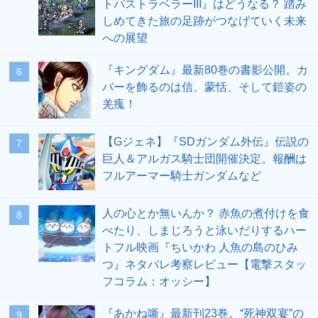
トパストラベラーIII』はどうなる？ 踏み
しめてきた旅の足跡がつなげていく未来
への展望
『キングダム』最新80巻の書影公開。カ
6
バーを飾るのは信、蒙恬、そして鎧姿の
羌瘣！
【Gジェネ】『SDガンダム外伝』伝説の
7
巨人＆アルガス騎士団開催決定。報酬は
フルアーマー騎士ガンダムなど
人の心とか無いんか？ 赤魚の煮付けを食
8
べたり、しまじろうと泳いだりするハー
トフル映画『ちいかわ 人魚の島のひみ
つ』ネタバレ考察レビュー【電撃スタッ
フコラム：オッシー】
『あかね噺』最新刊23巻。“死神双宴”の
9