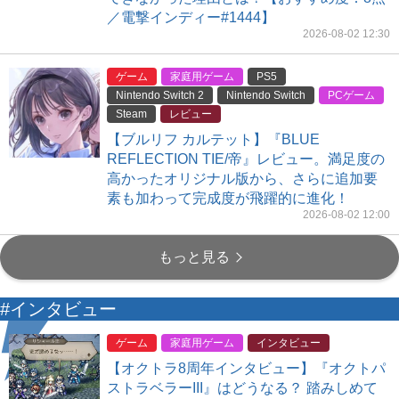
／電撃インディー#1444】
2026-08-02 12:30
ゲーム
家庭用ゲーム
PS5
Nintendo Switch 2
Nintendo Switch
PCゲーム
Steam
レビュー
【ブルリフ カルテット】『BLUE
REFLECTION TIE/帝』レビュー。満足度の
高かったオリジナル版から、さらに追加要
素も加わって完成度が飛躍的に進化！
2026-08-02 12:00
もっと見る
#インタビュー
ゲーム
家庭用ゲーム
インタビュー
【オクトラ8周年インタビュー】『オクトパ
ストラベラーIII』はどうなる？ 踏みしめて