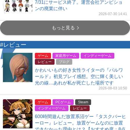
7/31にサービス終了。運営会社アンビショ
ンの廃業に伴い
2026-07-30 14:41
もっと見る
#レビュー
ゲーム
家庭用ゲーム
インディーゲーム
レビュー
ブログ
かわいいもの好き女性ライターの『パルワ
ールド』初見プレイ感想。空に輝く美しい
光の線…あれが私が死亡した場所です
2026-08-03 10:50
ゲーム
PCゲーム
Steam
インディーゲーム
レビュー
600時間遊んだ放置系沼ゲー『タスクバーヒ
ーロー』レビュー。放置ゲームなのに放置
できなかった理由とは？【おすすめ度：8点