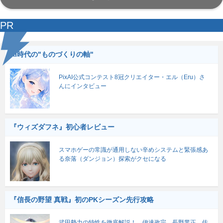
PR
AI時代の"ものづくりの軸"
PixAI公式コンテスト8冠クリエイター・エル（Eru）さ
んにインタビュー
『ウィズダフネ』初心者レビュー
スマホゲーの常識が通用しない辛めシステムと緊張感あ
る奈落（ダンジョン）探索がクセになる
『信長の野望 真戦』初のPKシーズン先行攻略
武田勢力の特性を徹底解説！ 伊達政宗、長野業正、佐