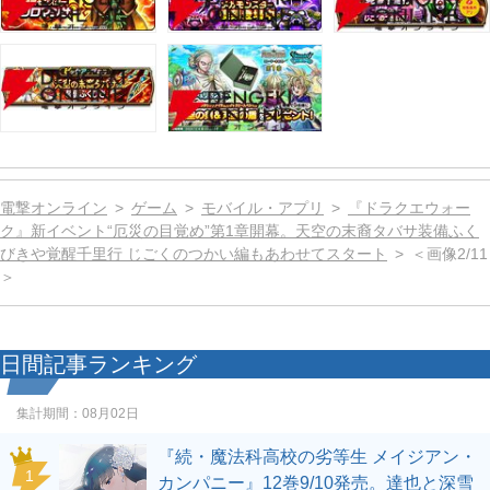
電撃オンライン
ゲーム
モバイル・アプリ
『ドラクエウォー
ク』新イベント“厄災の目覚め”第1章開幕。天空の末裔タバサ装備ふく
びきや覚醒千里行 じごくのつかい編もあわせてスタート
＜画像2/11
＞
日間記事ランキング
集計期間：
08月02日
『続・魔法科高校の劣等生 メイジアン・
1
カンパニー』12巻9/10発売。達也と深雪