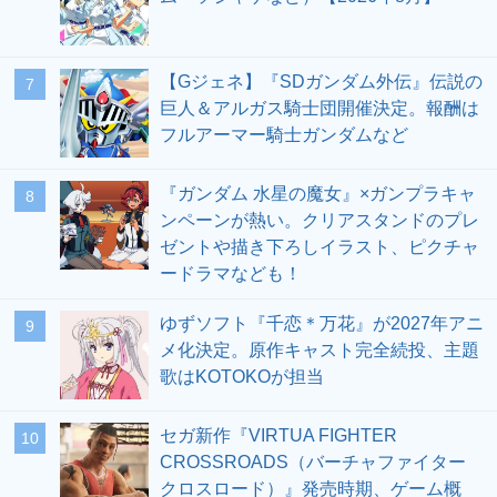
【Gジェネ】『SDガンダム外伝』伝説の
7
巨人＆アルガス騎士団開催決定。報酬は
フルアーマー騎士ガンダムなど
『ガンダム 水星の魔女』×ガンプラキャ
8
ンペーンが熱い。クリアスタンドのプレ
ゼントや描き下ろしイラスト、ピクチャ
ードラマなども！
ゆずソフト『千恋＊万花』が2027年アニ
9
メ化決定。原作キャスト完全続投、主題
歌はKOTOKOが担当
セガ新作『VIRTUA FIGHTER
10
CROSSROADS（バーチャファイター
クロスロード）』発売時期、ゲーム概