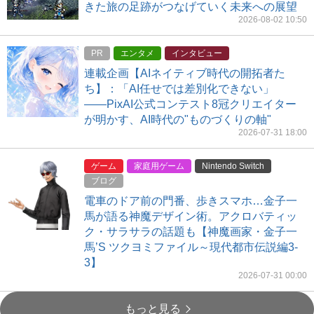
きた旅の足跡がつなげていく未来への展望
2026-08-02 10:50
PR
エンタメ
インタビュー
連載企画【AIネイティブ時代の開拓者た
ち】：「AI任せでは差別化できない」
――PixAI公式コンテスト8冠クリエイター
が明かす、AI時代の"ものづくりの軸"
2026-07-31 18:00
ゲーム
家庭用ゲーム
Nintendo Switch
ブログ
電車のドア前の門番、歩きスマホ…金子一
馬が語る神魔デザイン術。アクロバティッ
ク・サラサラの話題も【神魔画家・金子一
馬’S ツクヨミファイル～現代都市伝説編3-
3】
2026-07-31 00:00
もっと見る