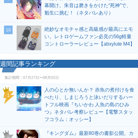
幕開け。朱音は磨きをかけた“死神”で、
魁生に挑む！（ネタバレあり）
絶妙なオモチャ感と高級感が最高にエモ
10
い。レトロゲームファン必見の56g軽量
コントローラーレビュー【abxylute M4】
週間記事ランキング
集計期間：
07月27日〜08月02日
人の心とか無いんか？ 赤魚の煮付けを食
1
べたり、しまじろうと泳いだりするハー
トフル映画『ちいかわ 人魚の島のひみ
つ』ネタバレ考察レビュー【電撃スタッ
フコラム：オッシー】
『キングダム』最新80巻の書影公開。カ