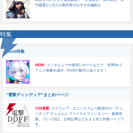
竹義重など8人の新武将やおすすめ編制も
特集
PixAI特集
NEW!
インタビューや使用レポートなどで、世界No.1
アニメ画像生成AI・PixAIの魅力に迫ります！
“電撃ディシディア”まとめページ
7/28更新
スクウェア・エニックスより配信中の『ディ
シディア デュエルム ファイナルファンタジー』最新情
報、プレイ日記、企画記事などをまとめた特集ページで
す。