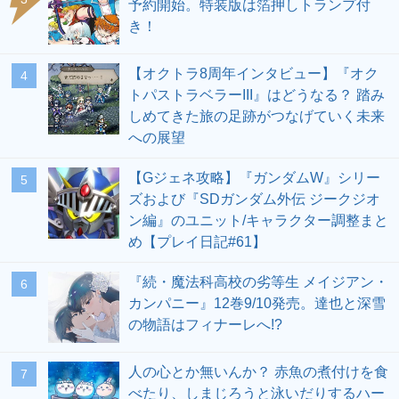
予約開始。特装版は箔押しトランプ付
き！
【オクトラ8周年インタビュー】『オク
4
トパストラベラーIII』はどうなる？ 踏み
しめてきた旅の足跡がつなげていく未来
への展望
【Gジェネ攻略】『ガンダムW』シリー
5
ズおよび『SDガンダム外伝 ジークジオ
ン編』のユニット/キャラクター調整まと
め【プレイ日記#61】
『続・魔法科高校の劣等生 メイジアン・
6
カンパニー』12巻9/10発売。達也と深雪
の物語はフィナーレへ!?
人の心とか無いんか？ 赤魚の煮付けを食
7
べたり、しまじろうと泳いだりするハー