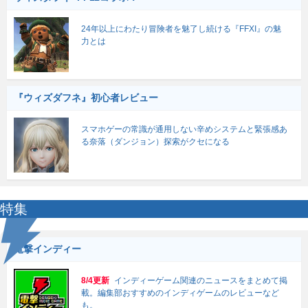
24年以上にわたり冒険者を魅了し続ける『FFXI』の魅
力とは
『ウィズダフネ』初心者レビュー
スマホゲーの常識が通用しない辛めシステムと緊張感あ
る奈落（ダンジョン）探索がクセになる
特集
電撃インディー
8/4更新
インディーゲーム関連のニュースをまとめて掲
載。編集部おすすめのインディゲームのレビューなど
も。