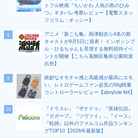
トフル映画『ちいかわ 人魚の島のひみ
つ』ネタバレ考察レビュー【電撃スタッ
フコラム：オッシー】
アニメ『新こち亀』両津勘吉ら4名の新
8
キャストが9月5日に発表！ インポッシブ
ル・ひるちゃんも登壇する無料招待イベ
ントが開催【こちら葛飾区亀有公園前派
出所】
絶妙なオモチャ感と高級感が最高にエモ
9
い。レトロゲームファン必見の56g軽量
コントローラーレビュー【abxylute M4】
『ドラスレ』『ザナドゥ』『英雄伝説』
10
『ガガーブ』『ツヴァイ』…『イース』
『軌跡』以外のファルコム作品ランキン
グTOP10【2026年最新版】