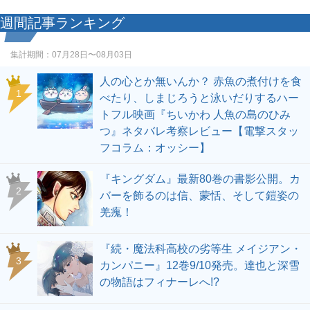
週間記事ランキング
集計期間：
07月28日〜08月03日
人の心とか無いんか？ 赤魚の煮付けを食
1
べたり、しまじろうと泳いだりするハー
トフル映画『ちいかわ 人魚の島のひみ
つ』ネタバレ考察レビュー【電撃スタッ
フコラム：オッシー】
『キングダム』最新80巻の書影公開。カ
2
バーを飾るのは信、蒙恬、そして鎧姿の
羌瘣！
『続・魔法科高校の劣等生 メイジアン・
3
カンパニー』12巻9/10発売。達也と深雪
の物語はフィナーレへ!?