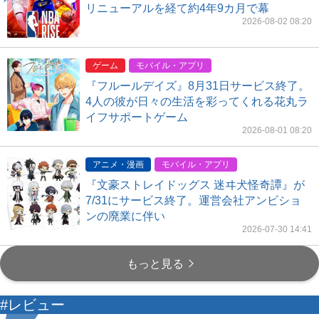
リニューアルを経て約4年9カ月で幕
2026-08-02 08:20
ゲーム
モバイル・アプリ
『フルールデイズ』8月31日サービス終了。
4人の彼が日々の生活を彩ってくれる花丸ラ
イフサポートゲーム
2026-08-01 08:20
アニメ・漫画
モバイル・アプリ
『文豪ストレイドッグス 迷ヰ犬怪奇譚』が
7/31にサービス終了。運営会社アンビショ
ンの廃業に伴い
2026-07-30 14:41
もっと見る
#レビュー