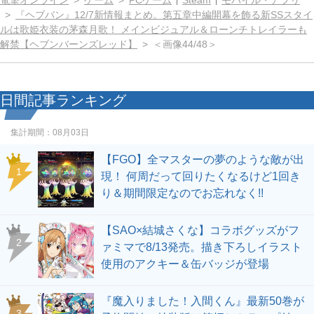
電撃オンライン
ゲーム
PCゲーム
Steam
モバイル・アプリ
『ヘブバン』12/7新情報まとめ。第五章中編開幕を飾る新SSスタイ
ルは歌姫衣装の茅森月歌！ メインビジュアル＆ローンチトレイラーも
解禁【ヘブンバーンズレッド】
＜画像44/48＞
日間記事ランキング
集計期間：
08月03日
【FGO】全マスターの夢のような敵が出
1
現！ 何周だって回りたくなるけど1回き
り＆期間限定なのでお忘れなく!!
【SAO×結城さくな】コラボグッズがフ
2
ァミマで8/13発売。描き下ろしイラスト
使用のアクキー＆缶バッジが登場
『魔入りました！入間くん』最新50巻が
3