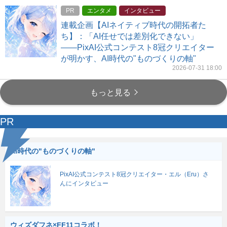
PR
エンタメ
インタビュー
連載企画【AIネイティブ時代の開拓者た
ち】：「AI任せでは差別化できない」
――PixAI公式コンテスト8冠クリエイター
が明かす、AI時代の"ものづくりの軸"
2026-07-31 18:00
もっと見る
PR
AI時代の"ものづくりの軸"
PixAI公式コンテスト8冠クリエイター・エル（Eru）さ
んにインタビュー
ウィズダフネ×FF11コラボ！