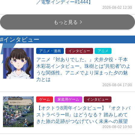
／電撃インディー#1444】
2026-08-02 12:30
もっと見る
#インタビュー
アニメ・漫画
インタビュー
アニメ
アニメ『対ありでした。』犬井夕役・千本
木彩花インタビュー。珠樹とは”共犯者”のよ
うな関係性。アニメでより深まった夕の魅
力とは
2026-08-04 17:00
ゲーム
家庭用ゲーム
インタビュー
【オクトラ8周年インタビュー】『オクトパ
ストラベラーIII』はどうなる？ 踏みしめて
きた旅の足跡がつなげていく未来への展望
2026-08-02 10:50