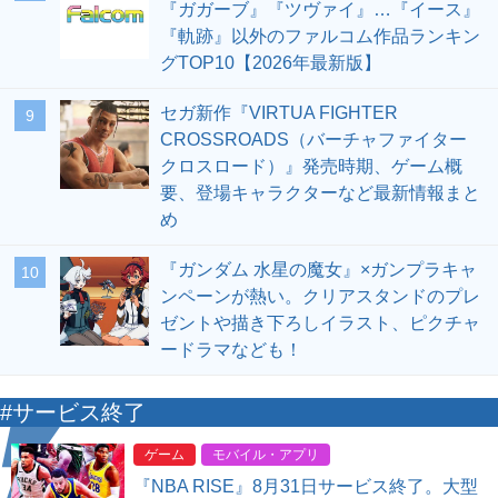
『ガガーブ』『ツヴァイ』…『イース』
『軌跡』以外のファルコム作品ランキン
グTOP10【2026年最新版】
セガ新作『VIRTUA FIGHTER
9
CROSSROADS（バーチャファイター
クロスロード）』発売時期、ゲーム概
要、登場キャラクターなど最新情報まと
め
『ガンダム 水星の魔女』×ガンプラキャ
10
ンペーンが熱い。クリアスタンドのプレ
ゼントや描き下ろしイラスト、ピクチャ
ードラマなども！
#サービス終了
ゲーム
モバイル・アプリ
『NBA RISE』8月31日サービス終了。大型