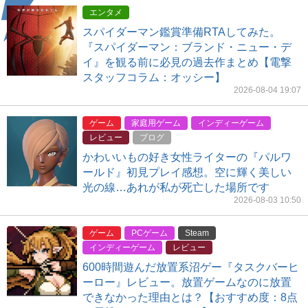
エンタメ
スパイダーマン鑑賞準備RTAしてみた。
『スパイダーマン：ブランド・ニュー・デ
イ』を観る前に必見の過去作まとめ【電撃
スタッフコラム：オッシー】
2026-08-04 19:07
ゲーム
家庭用ゲーム
インディーゲーム
レビュー
ブログ
かわいいもの好き女性ライターの『パルワ
ールド』初見プレイ感想。空に輝く美しい
光の線…あれが私が死亡した場所です
2026-08-03 10:50
ゲーム
PCゲーム
Steam
インディーゲーム
レビュー
600時間遊んだ放置系沼ゲー『タスクバーヒ
ーロー』レビュー。放置ゲームなのに放置
できなかった理由とは？【おすすめ度：8点