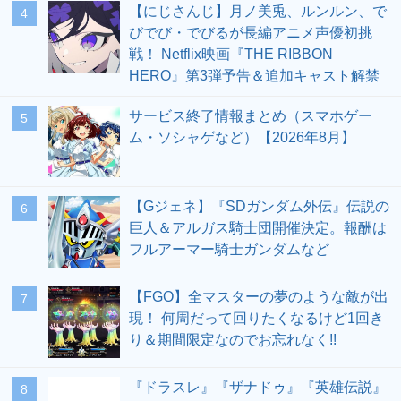
【にじさんじ】月ノ美兎、ルンルン、で
4
びでび・でびるが長編アニメ声優初挑
戦！ Netflix映画『THE RIBBON
HERO』第3弾予告＆追加キャスト解禁
サービス終了情報まとめ（スマホゲー
5
ム・ソシャゲなど）【2026年8月】
【Gジェネ】『SDガンダム外伝』伝説の
6
巨人＆アルガス騎士団開催決定。報酬は
フルアーマー騎士ガンダムなど
【FGO】全マスターの夢のような敵が出
7
現！ 何周だって回りたくなるけど1回き
り＆期間限定なのでお忘れなく!!
『ドラスレ』『ザナドゥ』『英雄伝説』
8