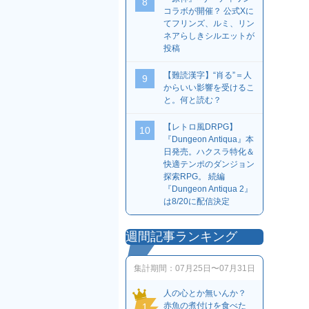
8
コラボが開催？ 公式Xに
てフリンズ、ルミ、リン
ネアらしきシルエットが
投稿
【難読漢字】“肖る”＝人
9
からいい影響を受けるこ
と。何と読む？
【レトロ風DRPG】
10
『Dungeon Antiqua』本
日発売。ハクスラ特化＆
快適テンポのダンジョン
探索RPG。 続編
『Dungeon Antiqua 2』
は8/20に配信決定
週間記事ランキング
集計期間：
07月25日〜07月31日
人の心とか無いんか？
赤魚の煮付けを食べた
1