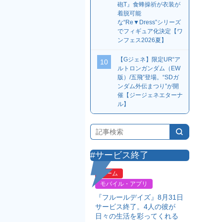
砲T』食蜂操祈が衣装が
着脱可能
な“Re▼Dress”シリーズ
でフィギュア化決定【ワ
ンフェス2026夏】
【Gジェネ】限定UR“ア
10
ルトロンガンダム（EW
版）/五飛”登場。“SDガ
ンダム外伝まつり”が開
催【ジージェネエターナ
ル】
#サービス終了
ゲーム
モバイル・アプリ
『フルールデイズ』8月31日
サービス終了。4人の彼が
日々の生活を彩ってくれる