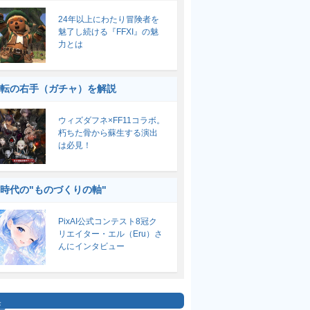
24年以上にわたり冒険者を
魅了し続ける『FFXI』の魅
力とは
転の右手（ガチャ）を解説
ウィズダフネ×FF11コラボ。
朽ちた骨から蘇生する演出
は必見！
I時代の"ものづくりの軸"
PixAI公式コンテスト8冠ク
リエイター・エル（Eru）さ
んにインタビュー
集