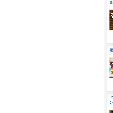
ま
電
『
ン