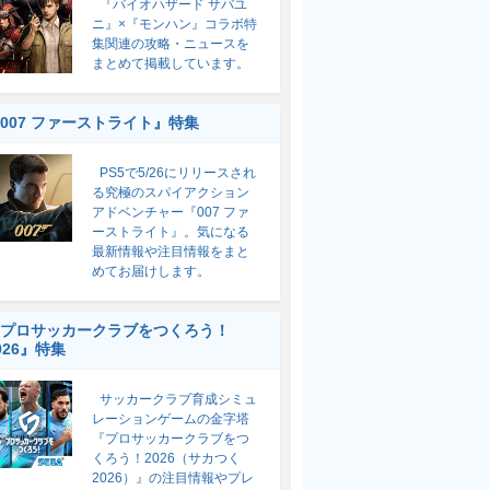
『バイオハザード サバユ
ニ』×『モンハン』コラボ特
集関連の攻略・ニュースを
まとめて掲載しています。
007 ファーストライト』特集
PS5で5/26にリリースされ
る究極のスパイアクション
アドベンチャー『007 ファ
ーストライト』。気になる
最新情報や注目情報をまと
めてお届けします。
プロサッカークラブをつくろう！
026』特集
サッカークラブ育成シミュ
レーションゲームの金字塔
『プロサッカークラブをつ
くろう！2026（サカつく
2026）』の注目情報やプレ