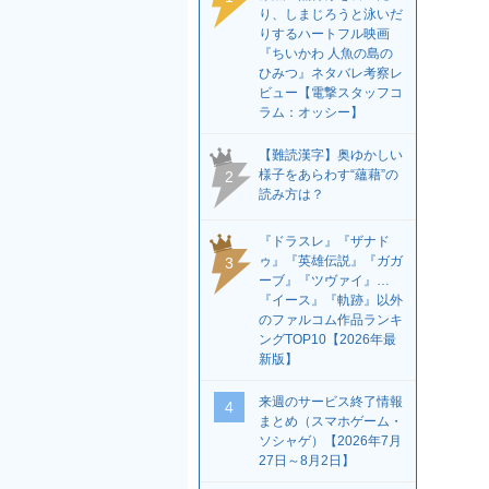
り、しまじろうと泳いだ
りするハートフル映画
『ちいかわ 人魚の島の
ひみつ』ネタバレ考察レ
ビュー【電撃スタッフコ
ラム：オッシー】
【難読漢字】奥ゆかしい
様子をあらわす“蘊藉”の
2
読み方は？
『ドラスレ』『ザナド
ゥ』『英雄伝説』『ガガ
3
ーブ』『ツヴァイ』…
『イース』『軌跡』以外
のファルコム作品ランキ
ングTOP10【2026年最
新版】
来週のサービス終了情報
4
まとめ（スマホゲーム・
ソシャゲ）【2026年7月
27日～8月2日】