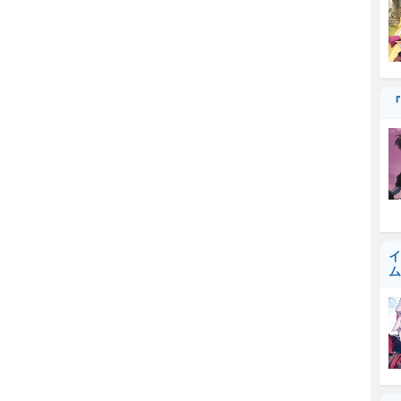
『
イ
ム