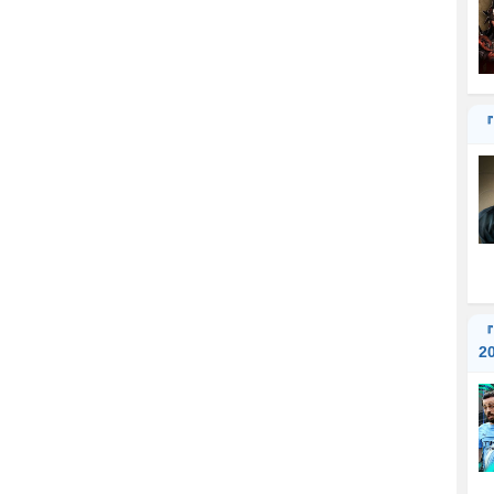
『
『
2