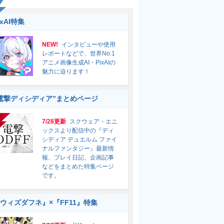
ixAI特集
NEW!
インタビューや使用
レポートなどで、世界No.1
アニメ画像生成AI・PixAIの
魅力に迫ります！
電撃ディシディア”まとめページ
7/28更新
スクウェア・エニ
ックスより配信中の『ディ
シディア デュエルム ファイ
ナルファンタジー』最新情
報、プレイ日記、企画記事
などをまとめた特集ページ
です。
ウィズダフネ』×『FF11』特集