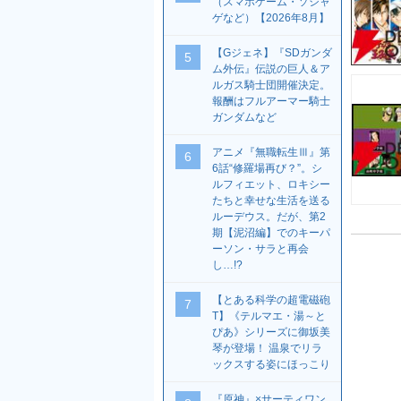
（スマホゲーム・ソシャ
ゲなど）【2026年8月】
【Gジェネ】『SDガンダ
5
ム外伝』伝説の巨人＆ア
ルガス騎士団開催決定。
報酬はフルアーマー騎士
ガンダムなど
アニメ『無職転生Ⅲ』第
6
6話“修羅場再び？”。シ
ルフィエット、ロキシー
たちと幸せな生活を送る
ルーデウス。だが、第2
期【泥沼編】でのキーパ
ーソン・サラと再会
し…!?
【とある科学の超電磁砲
7
T】《テルマエ・湯～と
ぴあ》シリーズに御坂美
琴が登場！ 温泉でリラ
ックスする姿にほっこり
『原神』×サーティワン