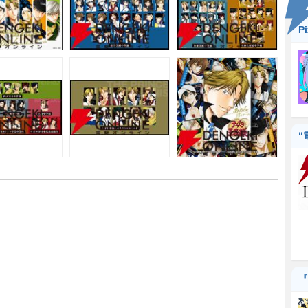
P
“
『