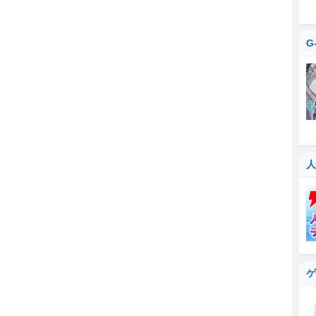
G
人
ゲ