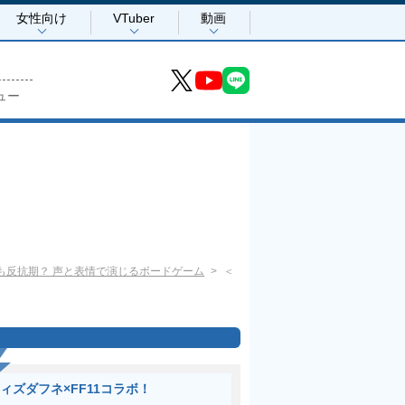
女性向け
VTuber
動画
ュー
とも反抗期？ 声と表情で演じるボードゲーム
＜
ィズダフネ×FF11コラボ！