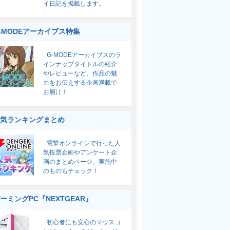
イ日記を掲載します。
-MODEアーカイブス特集
G-MODEアーカイブスのラ
インナップタイトルの紹介
やレビューなど、作品の魅
力をお伝えする企画満載で
お届け！
気ランキングまとめ
電撃オンラインで行った人
気投票企画やアンケート企
画のまとめページ。実施中
のものもチェック！
ーミングPC『NEXTGEAR』
初心者にも安心のマウスコ