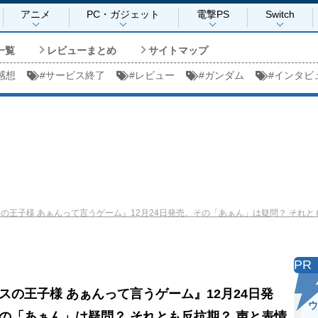
アニメ
PC・ガジェット
電撃PS
Switch
一覧
レビューまとめ
サイトマップ
感想
#
サービス終了
#
レビュー
#
ガンダム
#
インタビ
の王子様 あぁんって言うゲーム』12月24日発売。その「あぁん」は疑問？ それ
PR
スの王子様 あぁんって言うゲーム』12月24日発
ウ
の「あぁん」は疑問？ それとも反抗期？ 声と表情