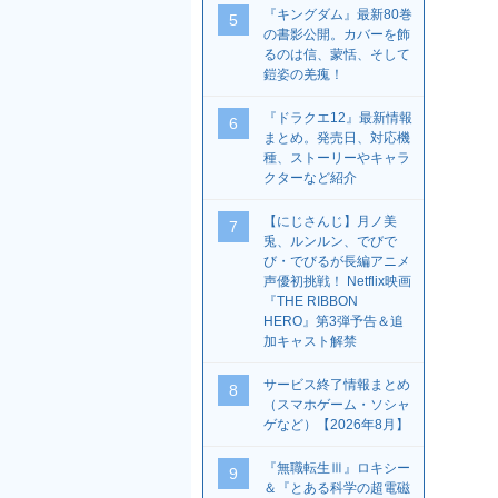
『キングダム』最新80巻
5
の書影公開。カバーを飾
るのは信、蒙恬、そして
鎧姿の羌瘣！
『ドラクエ12』最新情報
6
まとめ。発売日、対応機
種、ストーリーやキャラ
クターなど紹介
【にじさんじ】月ノ美
7
兎、ルンルン、でびで
び・でびるが長編アニメ
声優初挑戦！ Netflix映画
『THE RIBBON
HERO』第3弾予告＆追
加キャスト解禁
サービス終了情報まとめ
8
（スマホゲーム・ソシャ
ゲなど）【2026年8月】
『無職転生Ⅲ』ロキシー
9
＆『とある科学の超電磁