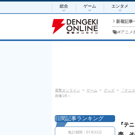
総合
ゲーム
エンタメ
新着記事
#
アニメ
電撃オンライン
ゲーム
グッズ
『テニス
画像1/6＞
日間記事ランキング
『テニ
集計期間：
07月31日
売。そ