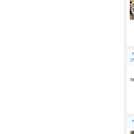
『
ジ
『