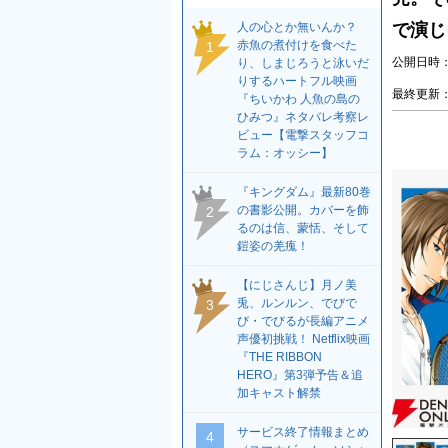
人の心とか無いんか？
で演じ
赤魚の煮付けを食べた
1
公開日時：2
り、しまじろうと泳いだ
りするハートフル映画
最終更新：2
『ちいかわ 人魚の島の
ひみつ』ネタバレ考察レ
ビュー【電撃スタッフコ
ラム：オッシー】
『キングダム』最新80巻
の書影公開。カバーを飾
2
るのは信、蒙恬、そして
鎧姿の羌瘣！
【にじさんじ】月ノ美
兎、ルンルン、でびで
3
び・でびるが長編アニメ
声優初挑戦！ Netflix映画
『THE RIBBON
HERO』第3弾予告＆追
加キャスト解禁
サービス終了情報まとめ
4