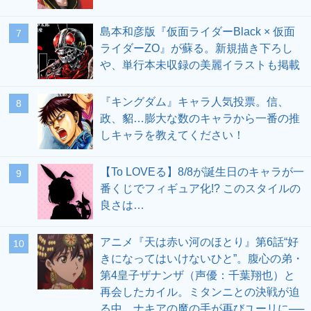
島本和彦版『仮面ライダーBlack × 仮面
7
ライダーZO』が蘇る。新規描き下ろし
や、単行本未収録の美麗イラストも掲載
『キングダム』キャラ人気投票。信、
8
政、貂…膨大な数のキャラから一番の推
しキャラを教えてください！
【To LOVEる】8/8が誕生日のキャラが一
9
番くじでフィギュア化!? このスタイルの
良さは…
アニメ『天は赤い河のほとり』第6話“好
10
きになってはいけないひと”。腹心の弟・
第4皇子ザナンザ（声優：千葉翔也）と
再会したカイル。ミタンニとの決戦が迫
る中、ナキアの魔の手が再びユーリに──