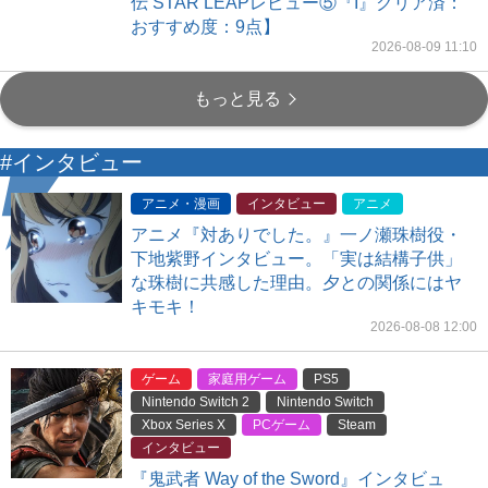
伝 STAR LEAPレビュー⑤『I』クリア済：
おすすめ度：9点】
2026-08-09 11:10
もっと見る
#インタビュー
アニメ・漫画
インタビュー
アニメ
アニメ『対ありでした。』一ノ瀬珠樹役・
下地紫野インタビュー。「実は結構子供」
な珠樹に共感した理由。夕との関係にはヤ
キモキ！
2026-08-08 12:00
ゲーム
家庭用ゲーム
PS5
Nintendo Switch 2
Nintendo Switch
Xbox Series X
PCゲーム
Steam
インタビュー
『鬼武者 Way of the Sword』インタビュ