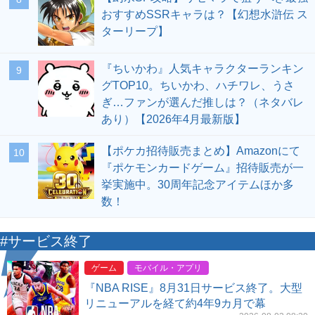
おすすめSSRキャラは？【幻想水滸伝 ス
ターリープ】
『ちいかわ』人気キャラクターランキン
9
グTOP10。ちいかわ、ハチワレ、うさ
ぎ…ファンが選んだ推しは？（ネタバレ
あり）【2026年4月最新版】
【ポケカ招待販売まとめ】Amazonにて
10
『ポケモンカードゲーム』招待販売が一
挙実施中。30周年記念アイテムほか多
数！
#サービス終了
ゲーム
モバイル・アプリ
『NBA RISE』8月31日サービス終了。大型
リニューアルを経て約4年9カ月で幕