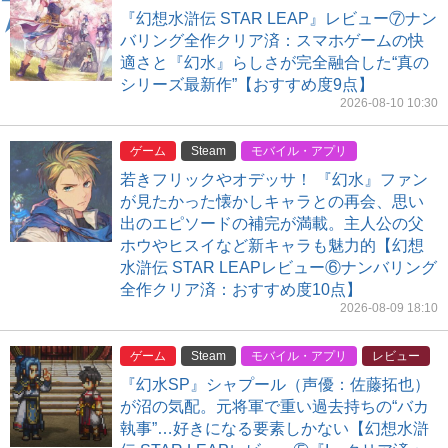
『幻想水滸伝 STAR LEAP』レビュー⑦ナン
バリング全作クリア済：スマホゲームの快
適さと『幻水』らしさが完全融合した“真の
シリーズ最新作”【おすすめ度9点】
2026-08-10 10:30
ゲーム
Steam
モバイル・アプリ
若きフリックやオデッサ！ 『幻水』ファン
が見たかった懐かしキャラとの再会、思い
出のエピソードの補完が満載。主人公の父
ホウやヒスイなど新キャラも魅力的【幻想
水滸伝 STAR LEAPレビュー⑥ナンバリング
全作クリア済：おすすめ度10点】
2026-08-09 18:10
ゲーム
Steam
モバイル・アプリ
レビュー
『幻水SP』シャプール（声優：佐藤拓也）
が沼の気配。元将軍で重い過去持ちの“バカ
執事”…好きになる要素しかない【幻想水滸