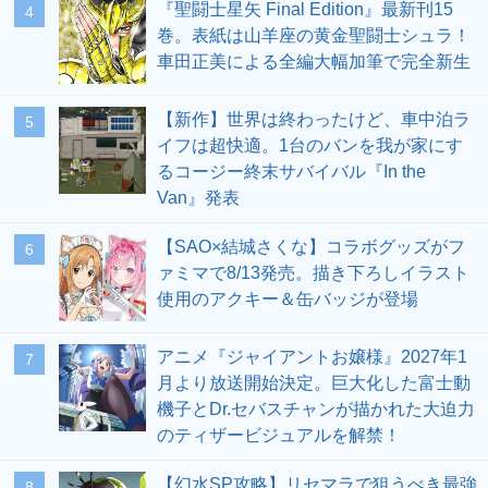
『聖闘士星矢 Final Edition』最新刊15
4
巻。表紙は山羊座の黄金聖闘士シュラ！
車田正美による全編大幅加筆で完全新生
【新作】世界は終わったけど、車中泊ラ
5
イフは超快適。1台のバンを我が家にす
るコージー終末サバイバル『In the
Van』発表
【SAO×結城さくな】コラボグッズがフ
6
ァミマで8/13発売。描き下ろしイラスト
使用のアクキー＆缶バッジが登場
アニメ『ジャイアントお嬢様』2027年1
7
月より放送開始決定。巨大化した富士動
機子とDr.セバスチャンが描かれた大迫力
のティザービジュアルを解禁！
【幻水SP攻略】リセマラで狙うべき最強
8