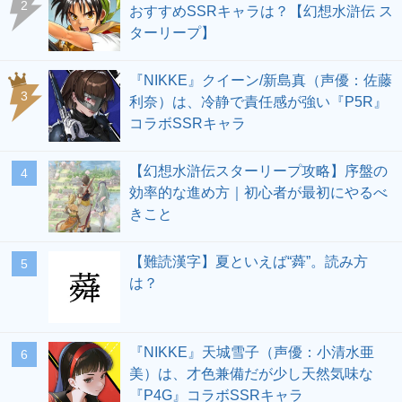
2
おすすめSSRキャラは？【幻想水滸伝 ス
ターリープ】
『NIKKE』クイーン/新島真（声優：佐藤
3
利奈）は、冷静で責任感が強い『P5R』
コラボSSRキャラ
【幻想水滸伝スターリープ攻略】序盤の
4
効率的な進め方｜初心者が最初にやるべ
きこと
【難読漢字】夏といえば“蕣”。読み方
5
は？
『NIKKE』天城雪子（声優：小清水亜
6
美）は、才色兼備だが少し天然気味な
『P4G』コラボSSRキャラ