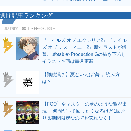
週間記事ランキング
集計期間：
08月03日〜08月09日
『テイルズ オブ エクシリア2』『テイル
1
ズ オブ デスティニー2』新イラストが解
禁。ufotable×ProductionIGの描き下ろし
イラスト企画は毎月更新
【難読漢字】夏といえば“蕣”。読み方
2
は？
【FGO】全マスターの夢のような敵が出
3
現！ 何周だって回りたくなるけど1回き
り＆期間限定なのでお忘れなく!!