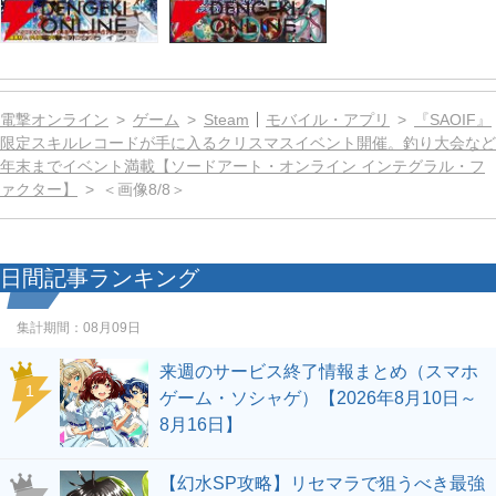
電撃オンライン
ゲーム
Steam
モバイル・アプリ
『SAOIF』
限定スキルレコードが手に入るクリスマスイベント開催。釣り大会など
年末までイベント満載【ソードアート・オンライン インテグラル・フ
ァクター】
＜画像8/8＞
日間記事ランキング
集計期間：
08月09日
来週のサービス終了情報まとめ（スマホ
1
ゲーム・ソシャゲ）【2026年8月10日～
8月16日】
【幻水SP攻略】リセマラで狙うべき最強