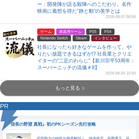
ー：開発陣が語る殺陣へのこだわり。名作
映画に着想を得た"静と動”の美学とは
2026-08-07 00:00
ゲーム
家庭用ゲーム
PS5
PS4
Nintendo Switch
Steam
インタビュー
社長になったら好きなゲームを作って、や
りたい放題できるはずが!? 社長業とクリエ
イターの“二足のわらじ”【新川宗平53周年：
スーパーニッチの流儀＃8】
2026-08-05 10:50
もっと見る
PR
『信長の野望 真戦』初のPKシーズン先行攻略
武田勢力の特性を徹底解説！ 伊達政宗、長野業正、佐