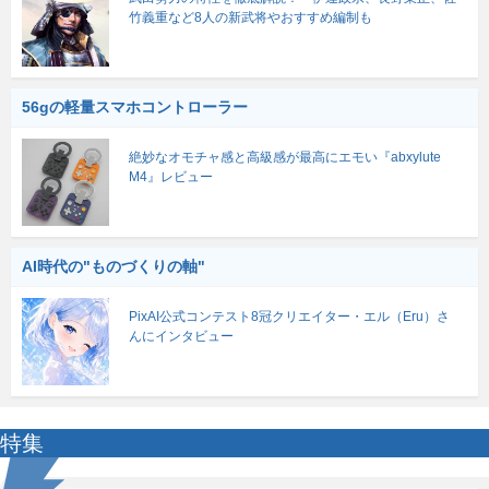
竹義重など8人の新武将やおすすめ編制も
56gの軽量スマホコントローラー
絶妙なオモチャ感と高級感が最高にエモい『abxylute
M4』レビュー
AI時代の"ものづくりの軸"
PixAI公式コンテスト8冠クリエイター・エル（Eru）さ
んにインタビュー
特集