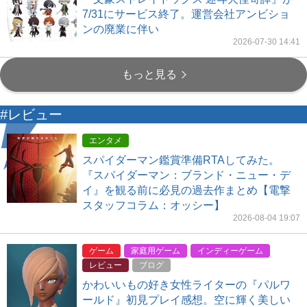
7/31にサービス終了。運営会社アンビショ
ンの廃業に伴い
2026-07-30 14:41
もっと見る
#レビュー
エンタメ
スパイダーマン鑑賞準備RTAしてみた。
『スパイダーマン：ブランド・ニュー・デ
イ』を観る前に必見の過去作まとめ【電撃
スタッフコラム：オッシー】
2026-08-04 19:07
ゲーム
家庭用ゲーム
インディーゲーム
レビュー
ブログ
かわいいもの好き女性ライターの『パルワ
ールド』初見プレイ感想。空に輝く美しい