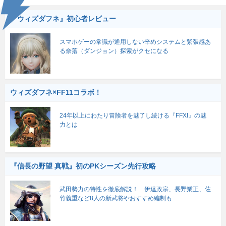
『ウィズダフネ』初心者レビュー
スマホゲーの常識が通用しない辛めシステムと緊張感あ
る奈落（ダンジョン）探索がクセになる
ウィズダフネ×FF11コラボ！
24年以上にわたり冒険者を魅了し続ける『FFXI』の魅
力とは
『信長の野望 真戦』初のPKシーズン先行攻略
武田勢力の特性を徹底解説！ 伊達政宗、長野業正、佐
竹義重など8人の新武将やおすすめ編制も