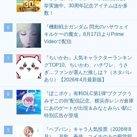
挙実施中。30周年記念アイテムほか多
数！
『機動戦士ガンダム 閃光のハサウェイ
6
キルケーの魔女』8月17日よりPrime
Videoで配信
『ちいかわ』人気キャラクターランキン
7
グTOP10。ちいかわ、ハチワレ、うさ
ぎ…ファンが選んだ推しは？（ネタバレ
あり）【2026年4月最新版】
『ぽこポケ』有料DLC第1弾“ブクブクう
8
みぞこの街”配信記念。横浜赤レンガ倉庫
にあのゲートが出現＆みなとみらい駅に
特別広告が登場
『ヘブバン』キャラ人気投票（2026年8
9
月）。月歌、蒼井、ユイナのみの殿堂部