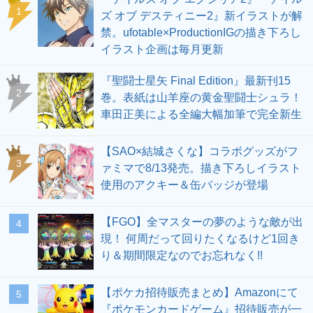
1
ズ オブ デスティニー2』新イラストが解
禁。ufotable×ProductionIGの描き下ろし
イラスト企画は毎月更新
『聖闘士星矢 Final Edition』最新刊15
2
巻。表紙は山羊座の黄金聖闘士シュラ！
車田正美による全編大幅加筆で完全新生
【SAO×結城さくな】コラボグッズがフ
3
ァミマで8/13発売。描き下ろしイラスト
使用のアクキー＆缶バッジが登場
【FGO】全マスターの夢のような敵が出
4
現！ 何周だって回りたくなるけど1回き
り＆期間限定なのでお忘れなく!!
【ポケカ招待販売まとめ】Amazonにて
5
『ポケモンカードゲーム』招待販売が一