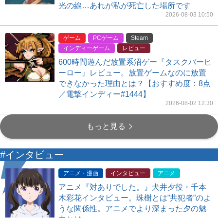
光の線…あれが私が死亡した場所です
2026-08-03 10:50
ゲーム
PCゲーム
Steam
インディーゲーム
レビュー
600時間遊んだ放置系沼ゲー『タスクバーヒ
ーロー』レビュー。放置ゲームなのに放置
できなかった理由とは？【おすすめ度：8点
／電撃インディー#1444】
2026-08-02 12:30
もっと見る
#インタビュー
アニメ・漫画
インタビュー
アニメ
アニメ『対ありでした。』犬井夕役・千本
木彩花インタビュー。珠樹とは”共犯者”のよ
うな関係性。アニメでより深まった夕の魅