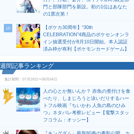
門と部隊部門を新設。初の1位はあなた
の1票次第！
【ポケカ30周年】“30th
10
CELEBRATION”4商品のポケセンオンラ
イン抽選受付が8月10日開始。本人認証
済み枠が有利【ポケモンカードゲーム】
週間記事ランキング
集計期間：
07月29日〜08月04日
人の心とか無いんか？ 赤魚の煮付けを食
1
べたり、しまじろうと泳いだりするハー
トフル映画『ちいかわ 人魚の島のひみ
つ』ネタバレ考察レビュー【電撃スタッ
フコラム：オッシー】
『キングダム』最新80巻の書影公開。カ