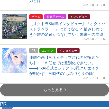
力とは
2026-08-04 17:00
ゲーム
家庭用ゲーム
インタビュー
【オクトラ8周年インタビュー】『オクトパ
ストラベラーIII』はどうなる？ 踏みしめて
きた旅の足跡がつなげていく未来への展望
2026-08-02 10:50
PR
エンタメ
インタビュー
連載企画【AIネイティブ時代の開拓者た
ち】：「AI任せでは差別化できない」
――PixAI公式コンテスト8冠クリエイター
が明かす、AI時代の"ものづくりの軸"
2026-07-31 18:00
もっと見る
PR