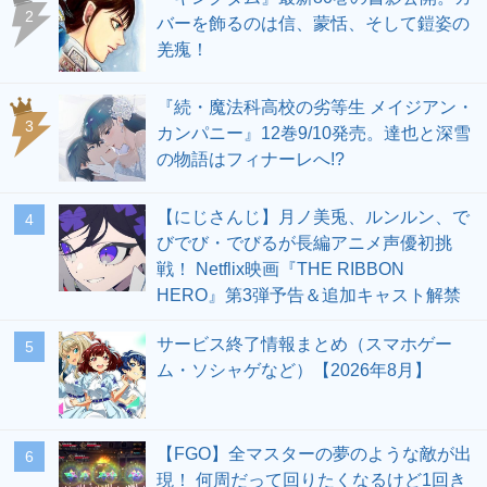
2
バーを飾るのは信、蒙恬、そして鎧姿の
羌瘣！
『続・魔法科高校の劣等生 メイジアン・
3
カンパニー』12巻9/10発売。達也と深雪
の物語はフィナーレへ!?
【にじさんじ】月ノ美兎、ルンルン、で
4
びでび・でびるが長編アニメ声優初挑
戦！ Netflix映画『THE RIBBON
HERO』第3弾予告＆追加キャスト解禁
サービス終了情報まとめ（スマホゲー
5
ム・ソシャゲなど）【2026年8月】
【FGO】全マスターの夢のような敵が出
6
現！ 何周だって回りたくなるけど1回き