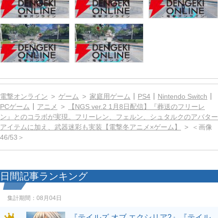
電撃オンライン
ゲーム
家庭用ゲーム
PS4
Nintendo Switch
PCゲーム
アニメ
【NGS ver.2 1月8日配信】『葬送のフリーレ
ン』とのコラボが実現。フリーレン、フェルン、シュタルクのアバター
アイテムに加え、武器迷彩も実装【電撃冬アニメ×ゲーム】
＜画像
46/53＞
日間記事ランキング
集計期間：
08月04日
『テイルズ オブ エクシリア2』『テイル