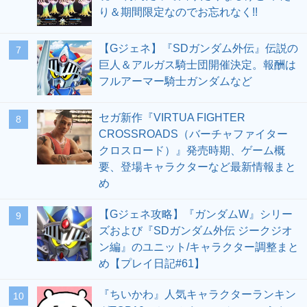
り＆期間限定なのでお忘れなく!!
【Gジェネ】『SDガンダム外伝』伝説の
7
巨人＆アルガス騎士団開催決定。報酬は
フルアーマー騎士ガンダムなど
セガ新作『VIRTUA FIGHTER
8
CROSSROADS（バーチャファイター
クロスロード）』発売時期、ゲーム概
要、登場キャラクターなど最新情報まと
め
【Gジェネ攻略】『ガンダムW』シリー
9
ズおよび『SDガンダム外伝 ジークジオ
ン編』のユニット/キャラクター調整まと
め【プレイ日記#61】
『ちいかわ』人気キャラクターランキン
10