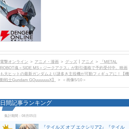
電撃オンライン
アニメ・漫画
グッズ
アニメ
『METAL
ROBOT魂＜SIDE MS＞ジークアクス』が割引価格で予約受付中。映画
も大ヒットの最新ガンダムより謎多き主役機が可動フィギュアに！【機
動戦士Gundam GQuuuuuuX】
＜画像5/10＞
日間記事ランキング
集計期間：
08月05日
『テイルズ オブ エクシリア2』『テイル