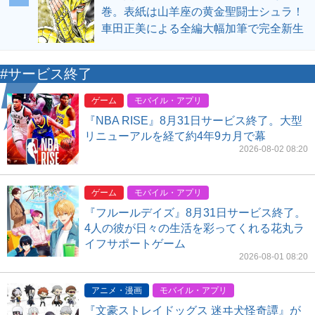
巻。表紙は山羊座の黄金聖闘士シュラ！
車田正美による全編大幅加筆で完全新生
#サービス終了
ゲーム
モバイル・アプリ
『NBA RISE』8月31日サービス終了。大型
リニューアルを経て約4年9カ月で幕
2026-08-02 08:20
ゲーム
モバイル・アプリ
『フルールデイズ』8月31日サービス終了。
4人の彼が日々の生活を彩ってくれる花丸ラ
イフサポートゲーム
2026-08-01 08:20
アニメ・漫画
モバイル・アプリ
『文豪ストレイドッグス 迷ヰ犬怪奇譚』が