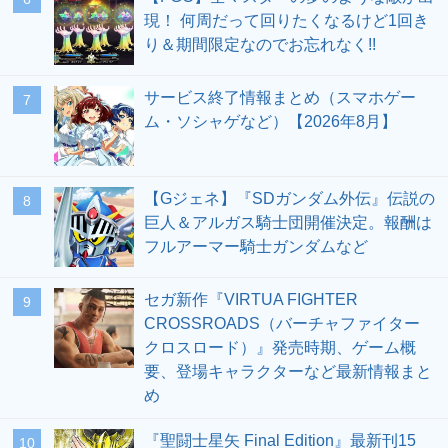
現！ 何周だって回りたくなるけど1回き
り＆期間限定なのでお忘れなく!!
サービス終了情報まとめ（スマホゲー
7
ム・ソシャゲなど）【2026年8月】
【Gジェネ】『SDガンダム外伝』伝説の
8
巨人＆アルガス騎士団開催決定。報酬は
フルアーマー騎士ガンダムなど
セガ新作『VIRTUA FIGHTER
9
CROSSROADS（バーチャファイター
クロスロード）』発売時期、ゲーム概
要、登場キャラクターなど最新情報まと
め
『聖闘士星矢 Final Edition』最新刊15
10