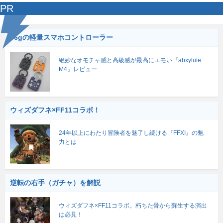
PR
56gの軽量スマホコントローラー
絶妙なオモチャ感と高級感が最高にエモい『abxylute
M4』レビュー
ウィズダフネ×FF11コラボ！
24年以上にわたり冒険者を魅了し続ける『FFXI』の魅
力とは
逆転の右手（ガチャ）を解説
ウィズダフネ×FF11コラボ。朽ちた骨から蘇生する演出
は必見！