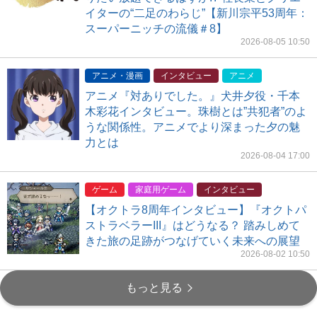
イターの“二足のわらじ”【新川宗平53周年：
スーパーニッチの流儀＃8】
2026-08-05 10:50
アニメ・漫画
インタビュー
アニメ
アニメ『対ありでした。』犬井夕役・千本
木彩花インタビュー。珠樹とは”共犯者”のよ
うな関係性。アニメでより深まった夕の魅
力とは
2026-08-04 17:00
ゲーム
家庭用ゲーム
インタビュー
【オクトラ8周年インタビュー】『オクトパ
ストラベラーIII』はどうなる？ 踏みしめて
きた旅の足跡がつなげていく未来への展望
2026-08-02 10:50
もっと見る