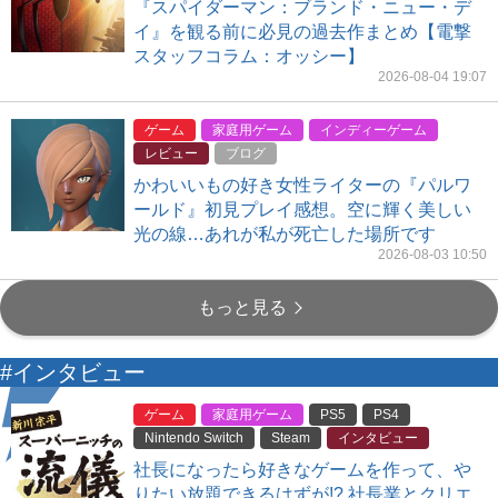
『スパイダーマン：ブランド・ニュー・デ
イ』を観る前に必見の過去作まとめ【電撃
スタッフコラム：オッシー】
2026-08-04 19:07
ゲーム
家庭用ゲーム
インディーゲーム
レビュー
ブログ
かわいいもの好き女性ライターの『パルワ
ールド』初見プレイ感想。空に輝く美しい
光の線…あれが私が死亡した場所です
2026-08-03 10:50
もっと見る
#インタビュー
ゲーム
家庭用ゲーム
PS5
PS4
Nintendo Switch
Steam
インタビュー
社長になったら好きなゲームを作って、や
りたい放題できるはずが!? 社長業とクリエ