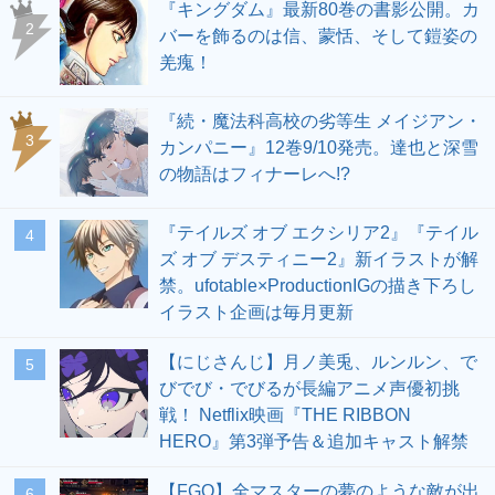
『キングダム』最新80巻の書影公開。カ
2
バーを飾るのは信、蒙恬、そして鎧姿の
羌瘣！
『続・魔法科高校の劣等生 メイジアン・
3
カンパニー』12巻9/10発売。達也と深雪
の物語はフィナーレへ!?
『テイルズ オブ エクシリア2』『テイル
4
ズ オブ デスティニー2』新イラストが解
禁。ufotable×ProductionIGの描き下ろし
イラスト企画は毎月更新
【にじさんじ】月ノ美兎、ルンルン、で
5
びでび・でびるが長編アニメ声優初挑
戦！ Netflix映画『THE RIBBON
HERO』第3弾予告＆追加キャスト解禁
【FGO】全マスターの夢のような敵が出
6