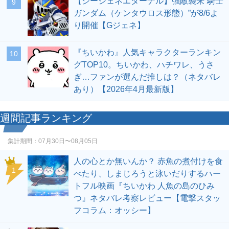
【ジージェネエターナル】強敵襲来“騎士
9
ガンダム（ケンタウロス形態）”が8/6よ
り開催【Gジェネ】
『ちいかわ』人気キャラクターランキン
10
グTOP10。ちいかわ、ハチワレ、うさ
ぎ…ファンが選んだ推しは？（ネタバレ
あり）【2026年4月最新版】
週間記事ランキング
集計期間：
07月30日〜08月05日
人の心とか無いんか？ 赤魚の煮付けを食
1
べたり、しまじろうと泳いだりするハー
トフル映画『ちいかわ 人魚の島のひみ
つ』ネタバレ考察レビュー【電撃スタッ
フコラム：オッシー】