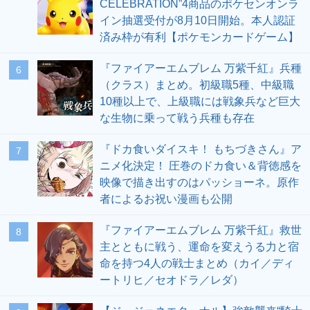
CELEBRATION”4商品のポケセンオンラ
イン抽選受付が8月10日開始。本人認証
済み枠が有利【ポケモンカードゲーム】
『ファイアーエムブレム 万紫千紅』兵種
6
（クラス）まとめ。初級職5種、中級職
10種以上で、上級職には戦象兵など巨大
な生物に乗って戦う兵種も存在
『ドカ食いダイスキ！ もちづきさん』ア
7
ニメ化決定！ 圧巻のドカ食い＆背徳感を
映像で描き出すのはパッショーネ。原作
者によるお祝い漫画も公開
『ファイアーエムブレム 万紫千紅』救世
8
主とともに戦う、運命を変えうる力と宿
命を持つ4人の戦士まとめ（カイ／ディ
ートリヒ／セオドラ／レダ）