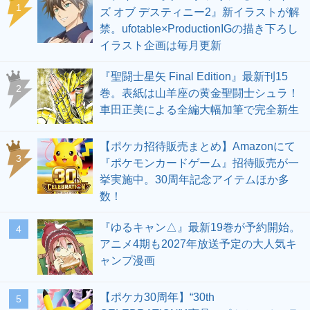
1
ズ オブ デスティニー2』新イラストが解
禁。ufotable×ProductionIGの描き下ろし
イラスト企画は毎月更新
『聖闘士星矢 Final Edition』最新刊15
2
巻。表紙は山羊座の黄金聖闘士シュラ！
車田正美による全編大幅加筆で完全新生
【ポケカ招待販売まとめ】Amazonにて
3
『ポケモンカードゲーム』招待販売が一
挙実施中。30周年記念アイテムほか多
数！
『ゆるキャン△』最新19巻が予約開始。
4
アニメ4期も2027年放送予定の大人気キ
ャンプ漫画
【ポケカ30周年】“30th
5