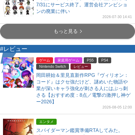
7/31にサービス終了。運営会社アンビショ
ンの廃業に伴い
2026-07-30 14:41
もっと見る
#レビュー
ゲーム
家庭用ゲーム
PS5
PS4
Nintendo Switch
レビュー
岡田耕始＆里見直新作RPG『ヴィリオン：
コード』はクセ強だけど、謎めいた物語や
業が深いキャラ強化が刺さる人にはぶっ刺
さる【おすすめ度：8点／電撃の激押し神ゲ
ー2026】
2026-08-05 12:00
エンタメ
スパイダーマン鑑賞準備RTAしてみた。