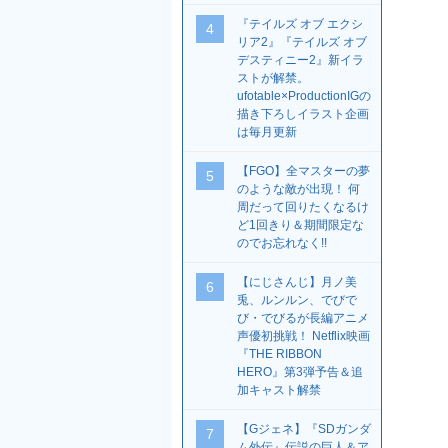
『テイルズ オブ エクシ
4
リア2』『テイルズ オブ
デスティニー2』新イラ
ストが解禁。
ufotable×ProductionIGの
描き下ろしイラスト企画
は毎月更新
【FGO】全マスターの夢
5
のような敵が出現！ 何
周だって回りたくなるけ
ど1回きり＆期間限定な
のでお忘れなく!!
【にじさんじ】月ノ美
6
兎、ルンルン、でびで
び・でびるが長編アニメ
声優初挑戦！ Netflix映画
『THE RIBBON
HERO』第3弾予告＆追
加キャスト解禁
【Gジェネ】『SDガンダ
7
ム外伝』伝説の巨人＆ア