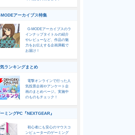
-MODEアーカイブス特集
G-MODEアーカイブスのラ
インナップタイトルの紹介
やレビューなど、作品の魅
力をお伝えする企画満載で
お届け！
気ランキングまとめ
電撃オンラインで行った人
気投票企画やアンケート企
画のまとめページ。実施中
のものもチェック！
ーミングPC『NEXTGEAR』
初心者にも安心のマウスコ
ンピューターのゲーミング