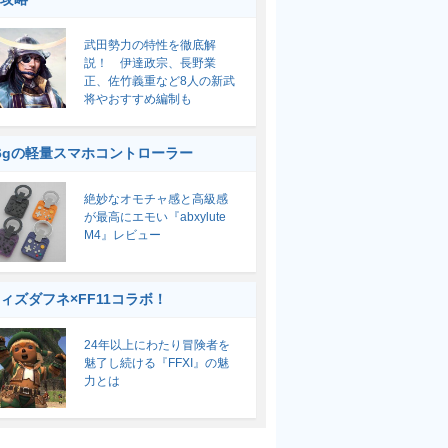
武田勢力の特性を徹底解
説！ 伊達政宗、長野業
正、佐竹義重など8人の新武
将やおすすめ編制も
6gの軽量スマホコントローラー
絶妙なオモチャ感と高級感
が最高にエモい『abxylute
M4』レビュー
ィズダフネ×FF11コラボ！
24年以上にわたり冒険者を
魅了し続ける『FFXI』の魅
力とは