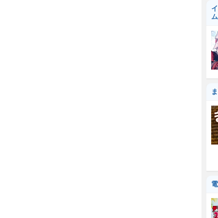
イ
ム
ま
電