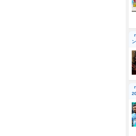
『
ン
『
2