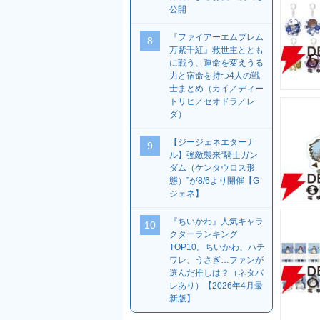
公開
『ファイアーエムブレム
8
万紫千紅』救世主ととも
に戦う、運命を変えうる
力と宿命を持つ4人の戦
士まとめ（カイ／ディー
トリヒ／セオドラ／レ
ダ）
【ジージェネエターナ
9
ル】強敵襲来“騎士ガン
ダム（ケンタウロス形
態）”が8/6より開催【G
ジェネ】
『ちいかわ』人気キャラ
10
クターランキング
TOP10。ちいかわ、ハチ
ワレ、うさぎ…ファンが
選んだ推しは？（ネタバ
レあり）【2026年4月最
新版】