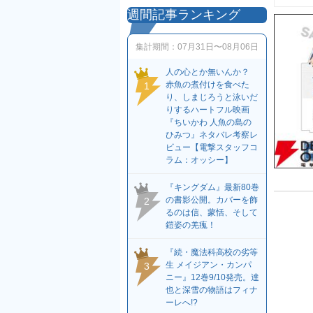
週間記事ランキング
集計期間：
07月31日〜08月06日
人の心とか無いんか？
赤魚の煮付けを食べた
1
り、しまじろうと泳いだ
りするハートフル映画
『ちいかわ 人魚の島の
ひみつ』ネタバレ考察レ
ビュー【電撃スタッフコ
ラム：オッシー】
『キングダム』最新80巻
の書影公開。カバーを飾
2
るのは信、蒙恬、そして
鎧姿の羌瘣！
『続・魔法科高校の劣等
生 メイジアン・カンパ
3
ニー』12巻9/10発売。達
也と深雪の物語はフィナ
ーレへ!?