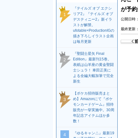
『テイルズ オブ エクシ
が予約
リア2』『テイルズ オブ
1
公開日時：2
デスティニー2』新イラ
ストが解禁。
最終更新：2
ufotable×ProductionIGの
描き下ろしイラスト企画
は毎月更新
『聖闘士星矢 Final
Edition』最新刊15巻。
2
表紙は山羊座の黄金聖闘
士シュラ！ 車田正美に
よる全編大幅加筆で完全
新生
【ポケカ招待販売まと
め】Amazonにて『ポケ
3
モンカードゲーム』招待
販売が一挙実施中。30周
年記念アイテムほか多
数！
『ゆるキャン△』最新19
4