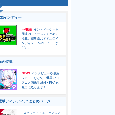
集
撃インディー
8/4更新
インディーゲーム
関連のニュースをまとめて
掲載。編集部おすすめのイ
ンディゲームのレビューな
ども。
ixAI特集
NEW!
インタビューや使用
レポートなどで、世界No.1
アニメ画像生成AI・PixAIの
魅力に迫ります！
電撃ディシディア”まとめページ
スクウェア・エニックスよ