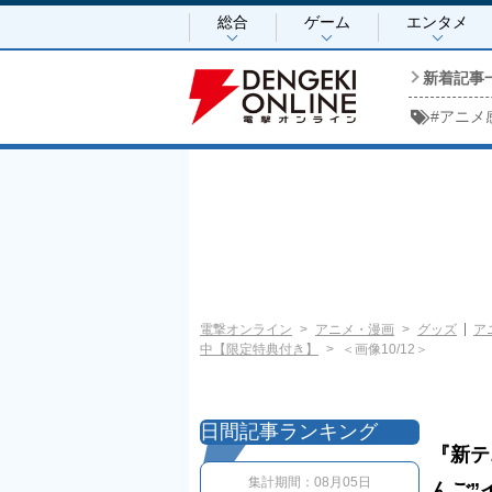
総合
ゲーム
エンタメ
新着記事
#
アニメ
電撃オンライン
アニメ・漫画
グッズ
ア
中【限定特典付き】
＜画像10/12＞
日間記事ランキング
『新テ
集計期間：
08月05日
んご”