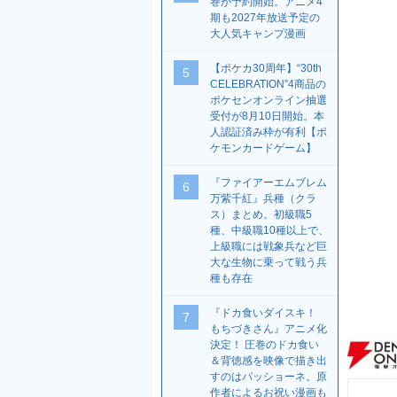
巻が予約開始。アニメ4
期も2027年放送予定の
大人気キャンプ漫画
【ポケカ30周年】“30th
5
CELEBRATION”4商品の
ポケセンオンライン抽選
受付が8月10日開始。本
人認証済み枠が有利【ポ
ケモンカードゲーム】
『ファイアーエムブレム
6
万紫千紅』兵種（クラ
ス）まとめ。初級職5
種、中級職10種以上で、
上級職には戦象兵など巨
大な生物に乗って戦う兵
種も存在
『ドカ食いダイスキ！
7
もちづきさん』アニメ化
決定！ 圧巻のドカ食い
＆背徳感を映像で描き出
すのはパッショーネ。原
作者によるお祝い漫画も