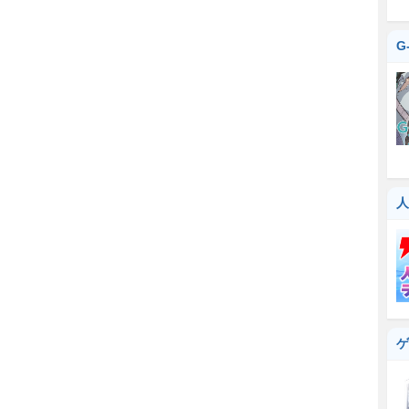
G
人
ゲ