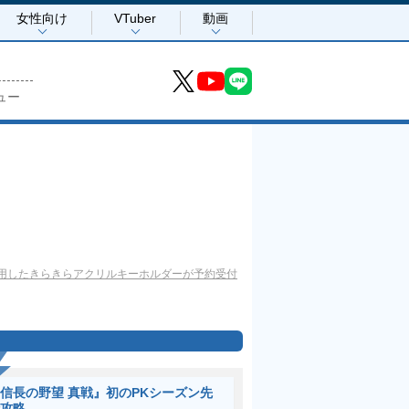
女性向け
VTuber
動画
ュー
使用したきらきらアクリルキーホルダーが予約受付
信長の野望 真戦』初のPKシーズン先
攻略