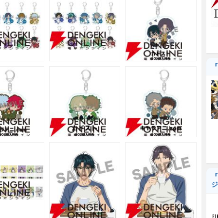
『
『
ジ