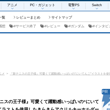
アニメ
PC・ガジェット
電撃PS
Switch
一覧
レビューまとめ
サイトマップ
感想
#
サービス終了
#
レビュー
#
ガンダム
#
インタビ
ニメ
『新テニスの王子様』可愛くて躍動感いっぱいの“にいてんご”イラストを
PR
ニスの王子様』可愛くて躍動感いっぱいの“にいて
『
イラストを使用したきらきらアクリルキーホルダー
行