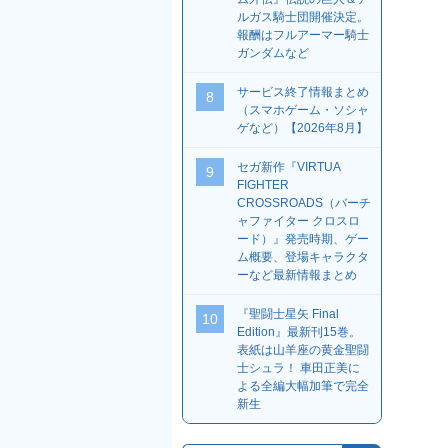
ルガス騎士団開催決定。
報酬はフルアーマー騎士
ガンダムなど
サービス終了情報まとめ
8
（スマホゲーム・ソシャ
ゲなど）【2026年8月】
セガ新作『VIRTUA
9
FIGHTER
CROSSROADS（バーチ
ャファイター クロスロ
ード）』発売時期、ゲー
ム概要、登場キャラクタ
ーなど最新情報まとめ
『聖闘士星矢 Final
10
Edition』最新刊15巻。
表紙は山羊座の黄金聖闘
士シュラ！ 車田正美に
よる全編大幅加筆で完全
新生