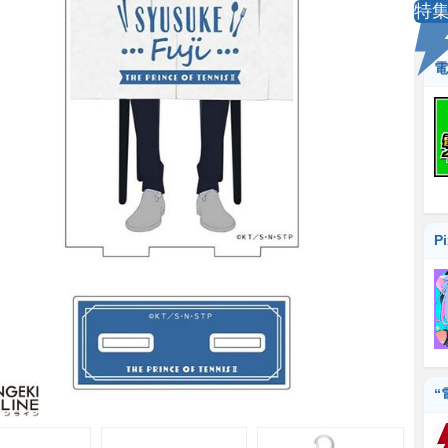
特
電
P
“