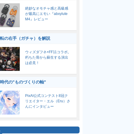
絶妙なオモチャ感と高級感
が最高にエモい『abxylute
M4』レビュー
転の右手（ガチャ）を解説
ウィズダフネ×FF11コラボ。
朽ちた骨から蘇生する演出
は必見！
I時代の"ものづくりの軸"
PixAI公式コンテスト8冠ク
リエイター・エル（Eru）さ
んにインタビュー
集