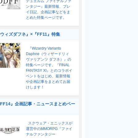
デュエルム ファイナルファ
ンタジー』最新情報、プレ
イ日記、企画記事などをま
とめた特集ページです。
ウィズダフネ』×『FF11』特集
『Wizardry Variants
Daphne（ウィザードリィ
ヴァリアンツ ダフネ）』の
特集ページです。『FINAL
FANTASY XI』とのコラボイ
ベントをはじめ、最新情報
や企画記事をまとめてお届
けします！
FF14』企画記事・ニュースまとめペー
スクウェア・エニックスが
運営中のMMORPG『ファイ
ナルファンタジー