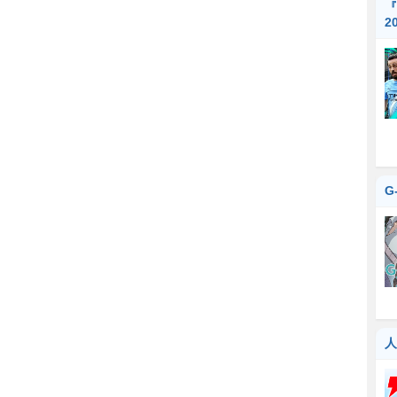
『
2
G
人