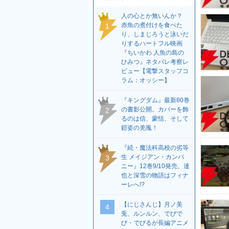
人の心とか無いんか？
赤魚の煮付けを食べた
1
り、しまじろうと泳いだ
りするハートフル映画
『ちいかわ 人魚の島の
ひみつ』ネタバレ考察レ
ビュー【電撃スタッフコ
ラム：オッシー】
『キングダム』最新80巻
の書影公開。カバーを飾
2
るのは信、蒙恬、そして
鎧姿の羌瘣！
『続・魔法科高校の劣等
生 メイジアン・カンパ
3
ニー』12巻9/10発売。達
也と深雪の物語はフィナ
ーレへ!?
【にじさんじ】月ノ美
4
兎、ルンルン、でびで
び・でびるが長編アニメ