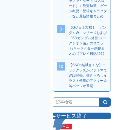
ャファイター クロスロ
ード）』発売時期、ゲー
ム概要、登場キャラクタ
ーなど最新情報まとめ
【Gジェネ攻略】『ガン
9
ダムW』シリーズおよび
『SDガンダム外伝 ジー
クジオン編』のユニッ
ト/キャラクター調整ま
とめ【プレイ日記#61】
【SAO×結城さくな】コ
10
ラボグッズがファミマで
8/13発売。描き下ろしイ
ラスト使用のアクキー＆
缶バッジが登場
#サービス終了
ゲーム