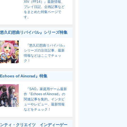
XIV（FF14）』最新情報、
プレイ日記、企画記事など
をまとめた特集ページで
す。
悠久幻想曲リバイバル』シリーズ特集
『悠久幻想曲リバイバル』
シリーズの注目記事、最新
情報などはここでチェッ
ク！
Echoes of Aincrad』特集
『SAO』家庭用ゲーム最新
作『Echoes of Aincrad』の
関連記事を集約。インタビ
ューやレビュー、最新情報
などをチェック！
ンティ・クリエイツ インディーゲー