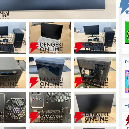
電
P
“