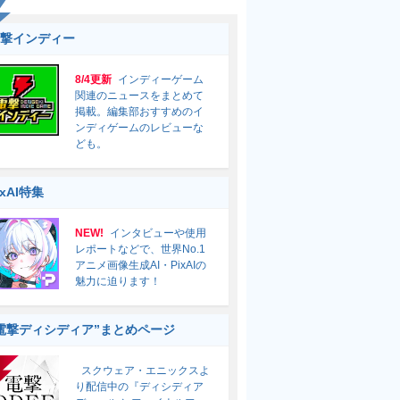
撃インディー
8/4更新
インディーゲーム
関連のニュースをまとめて
掲載。編集部おすすめのイ
ンディゲームのレビューな
ども。
ixAI特集
NEW!
インタビューや使用
レポートなどで、世界No.1
アニメ画像生成AI・PixAIの
魅力に迫ります！
電撃ディシディア”まとめページ
スクウェア・エニックスよ
り配信中の『ディシディア