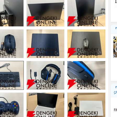
『
『
ジ