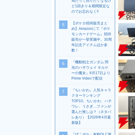
周だって回りたくなるけ
ど1回きり＆期間限定な
のでお忘れなく!!
【ポケカ招待販売まと
5
め】Amazonにて『ポケ
モンカードゲーム』招待
販売が一挙実施中。30周
年記念アイテムほか多
数！
『機動戦士ガンダム 閃
6
光のハサウェイ キルケ
ーの魔女』8月17日より
Prime Videoで配信
『ちいかわ』人気キャラ
7
クターランキング
TOP10。ちいかわ、ハチ
ワレ、うさぎ…ファンが
選んだ推しは？（ネタバ
レあり）【2026年4月最
新版】
『ぽこポケ』有料DLC第