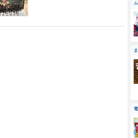
ム
ま
電