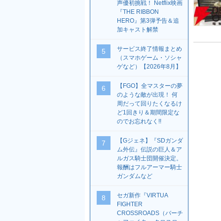
声優初挑戦！ Netflix映画
『THE RIBBON
HERO』第3弾予告＆追
加キャスト解禁
サービス終了情報まとめ
5
（スマホゲーム・ソシャ
ゲなど）【2026年8月】
【FGO】全マスターの夢
6
のような敵が出現！ 何
周だって回りたくなるけ
ど1回きり＆期間限定な
のでお忘れなく!!
【Gジェネ】『SDガンダ
7
ム外伝』伝説の巨人＆ア
ルガス騎士団開催決定。
報酬はフルアーマー騎士
ガンダムなど
セガ新作『VIRTUA
8
FIGHTER
CROSSROADS（バーチ