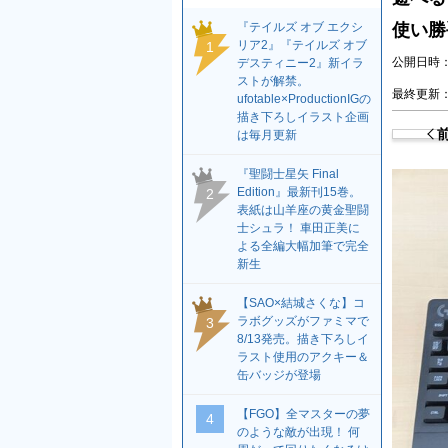
『テイルズ オブ エクシ
使い勝
リア2』『テイルズ オブ
1
公開日時：2
デスティニー2』新イラ
ストが解禁。
最終更新：2
ufotable×ProductionIGの
描き下ろしイラスト企画
は毎月更新
『聖闘士星矢 Final
Edition』最新刊15巻。
2
表紙は山羊座の黄金聖闘
士シュラ！ 車田正美に
よる全編大幅加筆で完全
新生
【SAO×結城さくな】コ
ラボグッズがファミマで
3
8/13発売。描き下ろしイ
ラスト使用のアクキー＆
缶バッジが登場
【FGO】全マスターの夢
4
のような敵が出現！ 何