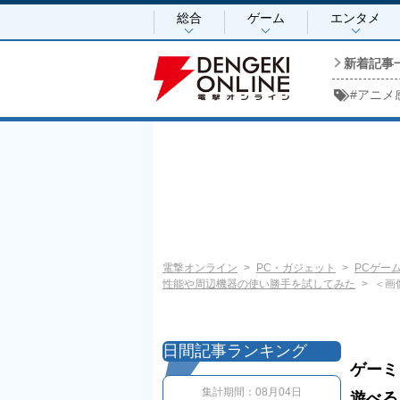
総合
ゲーム
エンタメ
新着記事
#
アニメ
電撃オンライン
PC・ガジェット
PCゲー
性能や周辺機器の使い勝手を試してみた
＜画像
日間記事ランキング
ゲーミ
集計期間：
08月04日
遊べる