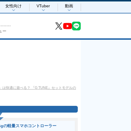
女性向け
VTuber
動画
ュー
は快適に遊べる？ 『G TUNE』セットモデルの
6gの軽量スマホコントローラー