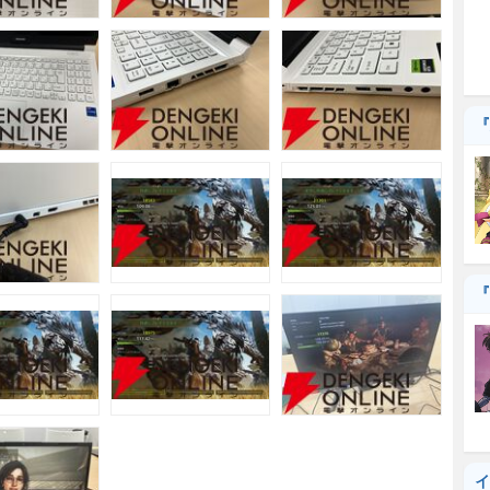
『
『
イ