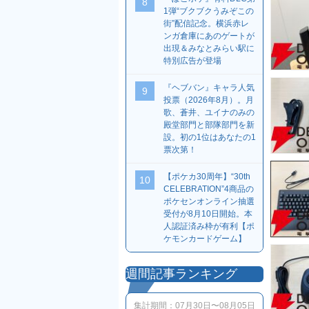
8
1弾“ブクブクうみぞこの
街”配信記念。横浜赤レ
ンガ倉庫にあのゲートが
出現＆みなとみらい駅に
特別広告が登場
『ヘブバン』キャラ人気
9
投票（2026年8月）。月
歌、蒼井、ユイナのみの
殿堂部門と部隊部門を新
設。初の1位はあなたの1
票次第！
【ポケカ30周年】“30th
10
CELEBRATION”4商品の
ポケセンオンライン抽選
受付が8月10日開始。本
人認証済み枠が有利【ポ
ケモンカードゲーム】
週間記事ランキング
集計期間：
07月30日〜08月05日