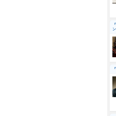
『
ン
『