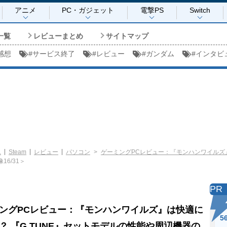
アニメ
PC・ガジェット
電撃PS
Switch
一覧
レビューまとめ
サイトマップ
感想
#
サービス終了
#
レビュー
#
ガンダム
#
インタビ
ム
Steam
レビュー
パソコン
ゲーミングPCレビュー：『モンハンワイルズ』
16/31＞
PR
ングPCレビュー：『モンハンワイルズ』は快適に
5
？ 『G TUNE』セットモデルの性能や周辺機器の