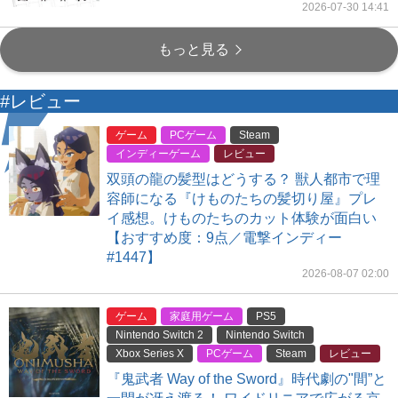
2026-07-30 14:41
もっと見る
#レビュー
ゲーム
PCゲーム
Steam
インディーゲーム
レビュー
双頭の龍の髪型はどうする？ 獣人都市で理
容師になる『けものたちの髪切り屋』プレ
イ感想。けものたちのカット体験が面白い
【おすすめ度：9点／電撃インディー
#1447】
2026-08-07 02:00
ゲーム
家庭用ゲーム
PS5
Nintendo Switch 2
Nintendo Switch
Xbox Series X
PCゲーム
Steam
レビュー
『鬼武者 Way of the Sword』時代劇の"間”と