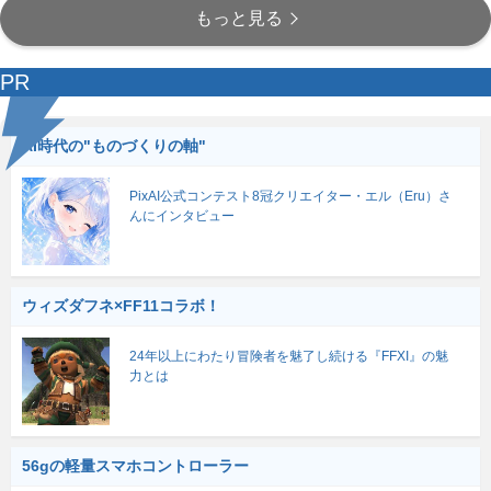
もっと見る
PR
AI時代の"ものづくりの軸"
PixAI公式コンテスト8冠クリエイター・エル（Eru）さ
んにインタビュー
ウィズダフネ×FF11コラボ！
24年以上にわたり冒険者を魅了し続ける『FFXI』の魅
力とは
56gの軽量スマホコントローラー