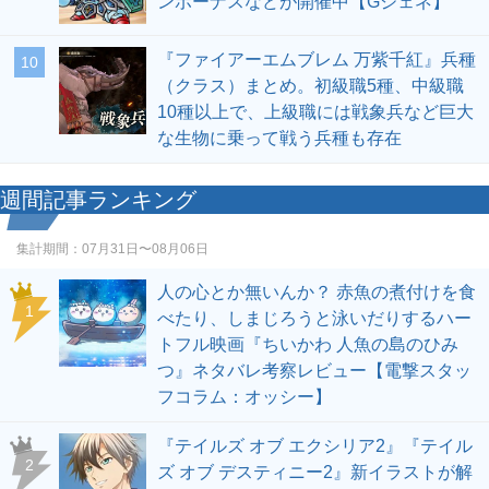
ンボーナスなどが開催中【Gジェネ】
『ファイアーエムブレム 万紫千紅』兵種
10
（クラス）まとめ。初級職5種、中級職
10種以上で、上級職には戦象兵など巨大
な生物に乗って戦う兵種も存在
週間記事ランキング
集計期間：
07月31日〜08月06日
人の心とか無いんか？ 赤魚の煮付けを食
1
べたり、しまじろうと泳いだりするハー
トフル映画『ちいかわ 人魚の島のひみ
つ』ネタバレ考察レビュー【電撃スタッ
フコラム：オッシー】
『テイルズ オブ エクシリア2』『テイル
2
ズ オブ デスティニー2』新イラストが解