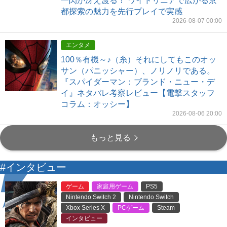
一閃が冴え渡る！ ワイドリニアで広がる京
都探索の魅力を先行プレイで実感
2026-08-07 00:00
エンタメ
100％有機～♪（糸）それにしてもこのオッ
サン（パニッシャー）、ノリノリである。
『スパイダーマン：ブランド・ニュー・デ
イ』ネタバレ考察レビュー【電撃スタッフ
コラム：オッシー】
2026-08-06 20:00
もっと見る
#インタビュー
ゲーム
家庭用ゲーム
PS5
Nintendo Switch 2
Nintendo Switch
Xbox Series X
PCゲーム
Steam
インタビュー