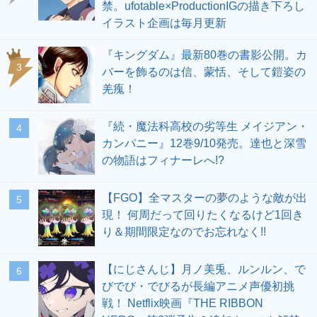
禁。ufotable×ProductionIGの描き下ろし
イラスト企画は毎月更新
『キングダム』最新80巻の書影公開。カ
3
バーを飾るのは信、蒙恬、そして鎧姿の
羌瘣！
『続・魔法科高校の劣等生 メイジアン・
4
カンパニー』12巻9/10発売。達也と深雪
の物語はフィナーレへ!?
【FGO】全マスターの夢のような敵が出
5
現！ 何周だって回りたくなるけど1回き
り＆期間限定なのでお忘れなく!!
【にじさんじ】月ノ美兎、ルンルン、で
6
びでび・でびるが長編アニメ声優初挑
戦！ Netflix映画『THE RIBBON