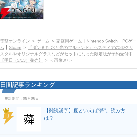
電撃オンライン
ゲーム
家庭用ゲーム
Nintendo Switch
PCゲー
ム
Steam
『ダンまち 水と光のフルランド』ヘスティアの3Dクリ
スタルやオリジナルグラスなどがセットになった限定版が予約受付中
【明日（3/13）発売】
＜画像3/7＞
日間記事ランキング
集計期間：
08月06日
【難読漢字】夏といえば“蕣”。読み方
1
は？