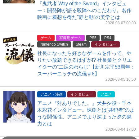
『鬼武者 Way of the Sword』インタビュ
ー：開発陣が語る殺陣へのこだわり。名作
映画に着想を得た"静と動”の美学とは
2026-08-07 00:00
ゲーム
家庭用ゲーム
PS5
PS4
Nintendo Switch
Steam
インタビュー
社長になったら好きなゲームを作って、や
りたい放題できるはずが!? 社長業とクリエ
イターの“二足のわらじ”【新川宗平53周年：
スーパーニッチの流儀＃8】
2026-08-05 10:50
アニメ・漫画
インタビュー
アニメ
アニメ『対ありでした。』犬井夕役・千本
木彩花インタビュー。珠樹とは”共犯者”のよ
うな関係性。アニメでより深まった夕の魅
力とは
2026-08-04 17:00