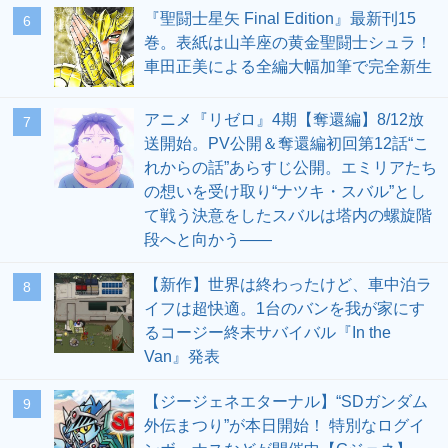
『聖闘士星矢 Final Edition』最新刊15
6
巻。表紙は山羊座の黄金聖闘士シュラ！
車田正美による全編大幅加筆で完全新生
アニメ『リゼロ』4期【奪還編】8/12放
7
送開始。PV公開＆奪還編初回第12話“こ
れからの話”あらすじ公開。エミリアたち
の想いを受け取り“ナツキ・スバル”とし
て戦う決意をしたスバルは塔内の螺旋階
段へと向かう――
【新作】世界は終わったけど、車中泊ラ
8
イフは超快適。1台のバンを我が家にす
るコージー終末サバイバル『In the
Van』発表
【ジージェネエターナル】“SDガンダム
9
外伝まつり”が本日開始！ 特別なログイ