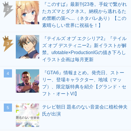
『このすば』最新刊23巻。手錠で繋がれ
2
たカズマとダクネス。納税から逃れるた
め禁断の策へ…（ネタバレあり）【この
素晴らしい世界に祝福を！】
『テイルズ オブ エクシリア2』『テイル
3
ズ オブ デスティニー2』新イラストが解
禁。ufotable×ProductionIGの描き下ろし
イラスト企画は毎月更新
『GTA6』情報まとめ。発売日、ストー
4
リー、登場キャラクター、地域（マッ
プ）、限定版特典を紹介【グランド・セ
フト・オートVI】
テレビ朝日 題名のない音楽会に植松伸夫
5
氏が出演