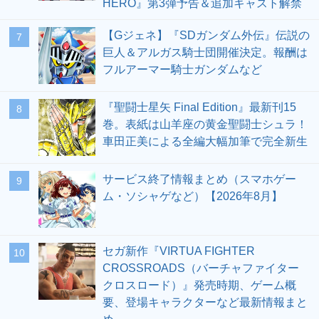
HERO』第3弾予告＆追加キャスト解禁
【Gジェネ】『SDガンダム外伝』伝説の
7
巨人＆アルガス騎士団開催決定。報酬は
フルアーマー騎士ガンダムなど
『聖闘士星矢 Final Edition』最新刊15
8
巻。表紙は山羊座の黄金聖闘士シュラ！
車田正美による全編大幅加筆で完全新生
サービス終了情報まとめ（スマホゲー
9
ム・ソシャゲなど）【2026年8月】
セガ新作『VIRTUA FIGHTER
10
CROSSROADS（バーチャファイター
クロスロード）』発売時期、ゲーム概
要、登場キャラクターなど最新情報まと