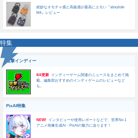
絶妙なオモチャ感と高級感が最高にエモい『abxylute
M4』レビュー
特集
電撃インディー
8/4更新
インディーゲーム関連のニュースをまとめて掲
載。編集部おすすめのインディゲームのレビューなど
も。
PixAI特集
NEW!
インタビューや使用レポートなどで、世界No.1
アニメ画像生成AI・PixAIの魅力に迫ります！