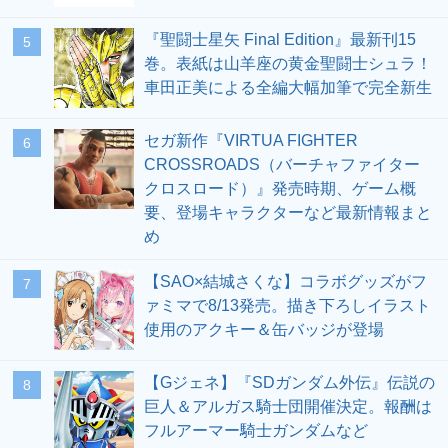
『聖闘士星矢 Final Edition』最新刊15
5
巻。表紙は山羊座の黄金聖闘士シュラ！
車田正美による全編大幅加筆で完全新生
セガ新作『VIRTUA FIGHTER
6
CROSSROADS（バーチャファイター
クロスロード）』発売時期、ゲーム概
要、登場キャラクターなど最新情報まと
め
【SAO×結城さくな】コラボグッズがフ
7
ァミマで8/13発売。描き下ろしイラスト
使用のアクキー＆缶バッジが登場
【Gジェネ】『SDガンダム外伝』伝説の
8
巨人＆アルガス騎士団開催決定。報酬は
フルアーマー騎士ガンダムなど