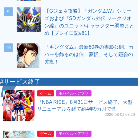
【Gジェネ攻略】『ガンダムW』シリー
9
ズおよび『SDガンダム外伝 ジークジオ
ン編』のユニット/キャラクター調整まと
め【プレイ日記#61】
『キングダム』最新80巻の書影公開。カ
10
バーを飾るのは信、蒙恬、そして鎧姿の
羌瘣！
#サービス終了
ゲーム
モバイル・アプリ
『NBA RISE』8月31日サービス終了。大型
リニューアルを経て約4年9カ月で幕
2026-08-02 08:20
ゲーム
モバイル・アプリ