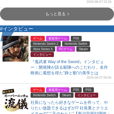
2026-08-07 02:00
もっと見る
#インタビュー
ゲーム
家庭用ゲーム
PS5
Nintendo Switch 2
Nintendo Switch
Xbox Series X
PCゲーム
Steam
インタビュー
『鬼武者 Way of the Sword』インタビュ
ー：開発陣が語る殺陣へのこだわり。名作
映画に着想を得た"静と動”の美学とは
2026-08-07 00:00
ゲーム
家庭用ゲーム
PS5
PS4
Nintendo Switch
Steam
インタビュー
社長になったら好きなゲームを作って、や
りたい放題できるはずが!? 社長業とクリエ
イターの“二足のわらじ”【新川宗平53周年：