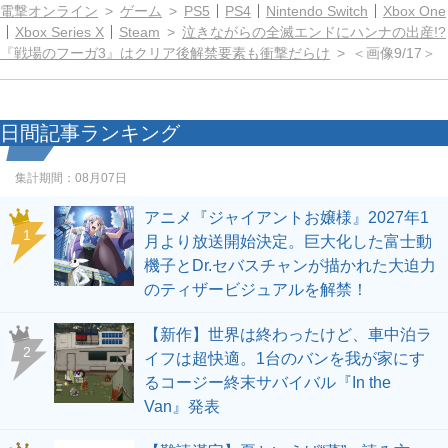
電撃オンライン
ゲーム
PS5
PS4
Nintendo Switch
Xbox One
Xbox Series X
Steam
泣きながらの全滅エンドにハンナの出産!?
『戦場のフーガ3』はクリア後解禁要素も衝撃だらけ
＜画像9/17＞
日間記事ランキング
集計期間：
08月07日
アニメ『ジャイアントお嬢様』2027年1
1
月より放送開始決定。巨大化した富士動
機子とDr.セバスチャンが描かれた大迫力
のティザービジュアルを解禁！
【新作】世界は終わったけど、車中泊ラ
2
イフは超快適。1台のバンを我が家にす
るコージー終末サバイバル『In the
Van』発表