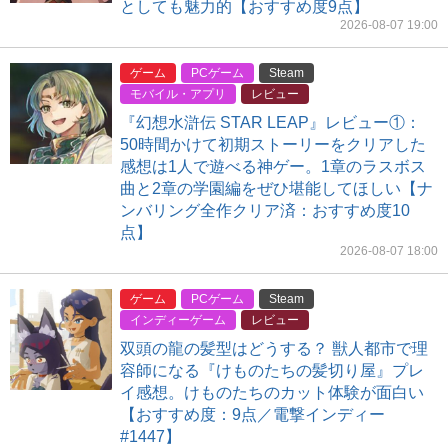
としても魅力的【おすすめ度9点】
2026-08-07 19:00
ゲーム
PCゲーム
Steam
モバイル・アプリ
レビュー
『幻想水滸伝 STAR LEAP』レビュー①：
50時間かけて初期ストーリーをクリアした
感想は1人で遊べる神ゲー。1章のラスボス
曲と2章の学園編をぜひ堪能してほしい【ナ
ンバリング全作クリア済：おすすめ度10
点】
2026-08-07 18:00
ゲーム
PCゲーム
Steam
インディーゲーム
レビュー
双頭の龍の髪型はどうする？ 獣人都市で理
容師になる『けものたちの髪切り屋』プレ
イ感想。けものたちのカット体験が面白い
【おすすめ度：9点／電撃インディー
#1447】