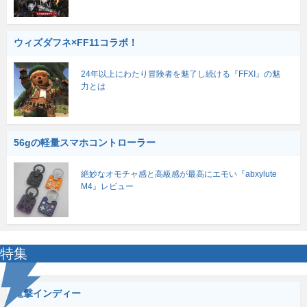
ウィズダフネ×FF11コラボ！
24年以上にわたり冒険者を魅了し続ける『FFXI』の魅
力とは
56gの軽量スマホコントローラー
絶妙なオモチャ感と高級感が最高にエモい『abxylute
M4』レビュー
特集
電撃インディー