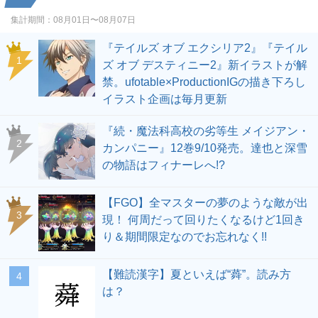
集計期間：
08月01日〜08月07日
『テイルズ オブ エクシリア2』『テイル
1
ズ オブ デスティニー2』新イラストが解
禁。ufotable×ProductionIGの描き下ろし
イラスト企画は毎月更新
『続・魔法科高校の劣等生 メイジアン・
2
カンパニー』12巻9/10発売。達也と深雪
の物語はフィナーレへ!?
【FGO】全マスターの夢のような敵が出
3
現！ 何周だって回りたくなるけど1回き
り＆期間限定なのでお忘れなく!!
【難読漢字】夏といえば“蕣”。読み方
4
は？