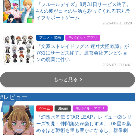
『フルールデイズ』8月31日サービス終了。
4人の彼が日々の生活を彩ってくれる花丸ラ
イフサポートゲーム
2026-08-01 08:20
アニメ・漫画
モバイル・アプリ
『文豪ストレイドッグス 迷ヰ犬怪奇譚』が
7/31にサービス終了。運営会社アンビショ
ンの廃業に伴い
2026-07-30 14:41
もっと見る
#レビュー
ゲーム
Steam
モバイル・アプリ
『幻想水滸伝 STAR LEAP』レビュー②シリ
ーズ初見：仲間集めが楽しすぎ。108星を集
めるほど戦術も里も豊かになるし、群像劇