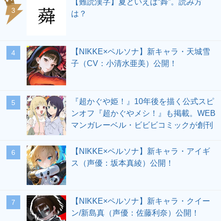
【難読漢字】夏といえば“蕣”。読み方
3
は？
【NIKKE×ペルソナ】新キャラ・天城雪
4
子（CV：小清水亜美）公開！
『超かぐや姫！』10年後を描く公式スピ
5
ンオフ『超かぐやメシ！』も掲載。WEB
マンガレーベル・ビビビコミックが創刊
【NIKKE×ペルソナ】新キャラ・アイギ
6
ス（声優：坂本真綾）公開！
【NIKKE×ペルソナ】新キャラ・クイー
7
ン/新島真（声優：佐藤利奈）公開！