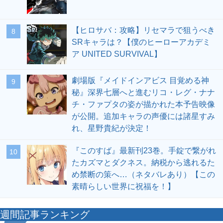
【ヒロサバ：攻略】リセマラで狙うべき
8
SRキャラは？【僕のヒーローアカデミ
ア UNITED SURVIVAL】
劇場版『メイドインアビス 目覚める神
9
秘』深界七層へと進むリコ・レグ・ナナ
チ・ファプタの姿が描かれた本予告映像
が公開。追加キャラの声優には諸星すみ
れ、星野貴紀が決定！
『このすば』最新刊23巻。手錠で繋がれ
10
たカズマとダクネス。納税から逃れるた
め禁断の策へ…（ネタバレあり）【この
素晴らしい世界に祝福を！】
週間記事ランキング