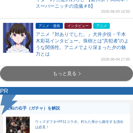
スーパーニッチの流儀＃8】
2026-08-05 10:50
アニメ・漫画
インタビュー
アニメ
アニメ『対ありでした。』犬井夕役・千本
木彩花インタビュー。珠樹とは”共犯者”のよ
うな関係性。アニメでより深まった夕の魅
力とは
2026-08-04 17:00
もっと見る
PR
逆転の右手（ガチャ）を解説
ウィズダフネ×FF11コラボ。朽ちた骨から蘇生する演出
は必見！